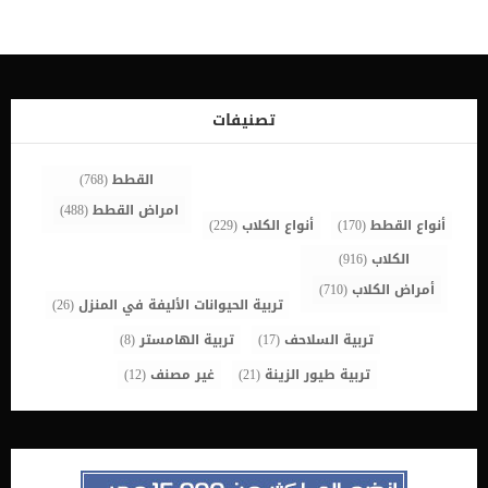
والألياف ونسبة الرطوبة اللازمة. ضع في اعتبارك أن أغذية الكلاب الرطبة
والجافة تحتوي على معايير مختلفة (النسبة المئوية للبروتين في الطعام
الرطب ليست هي نفسها كما في الأغذية الجافة) لذا قم بتحويل الطعام
الرطب “سوفت فود” الى مادة جافة لمقارنة نوعين مختلفين من الطعام.
ومن السهل معرفة الفرق بين انواع الطعام على الأنترنت او يمكنك ان
تسأل طبيبك البيطري. فعلى سبيل المثال،إن 8% من البروتين في طعام
تصنيفات
القطط المعلب ليس مثل البروتين التي يتواجد في الطعام الجاف بسبة 8%
ايضا(حيث يحتوي الطعام الرطب على نسبة بروتين اقل) . لأن الطعام
المعلب […]
القطط
(768)
امراض القطط
(488)
أنواع القطط
(170)
أنواع الكلاب
(229)
الكلاب
(916)
أمراض الكلاب
(710)
تربية الحيوانات الأليفة في المنزل
(26)
تربية السلاحف
(17)
تربية الهامستر
(8)
تربية طيور الزينة
(21)
غير مصنف
(12)