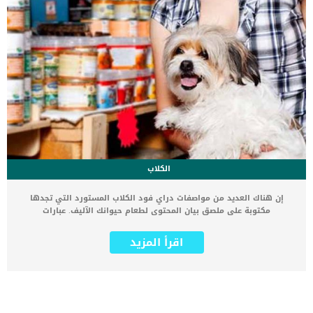
الكلاب
إن هناك العديد من مواصفات دراي فود الكلاب المستورد التي تجدها
مكتوبة على ملصق بيان المحتوى لطعام حيوانك الآليف. عبارات
مثل”طبيعية” او”بنكهة اللحم البقري” او “خالية من الجلوتين” والعديد من
المصطلحات الأخرى. ولكن كيف يمكنك معرفة اي منها يجب ان توافق عليه
اقرأ المزيد
وما يجب عليك تجنبه واي منها لمجرد التسويق لهذا المنتج؟ تعرف على
كيفية فك رموز 10 عبارات مهمة مكتوبة على ملصق مواصفات دراي فود
الكلاب المستورد لطعام حيوانك الآليف وكيفية معرفة معناها مواصفات
دراي فود الكلاب المستورد وكيفية فهمها 1- تفقد الشرح المكتوب على
المنتج يجب عليك قراءة الشرح المكتوب على ملصق دراي فود الكلاب حتى
تتأكد بأن طعام كلبك يحتوي على النسب المئوية للبروتين الخام والدهون