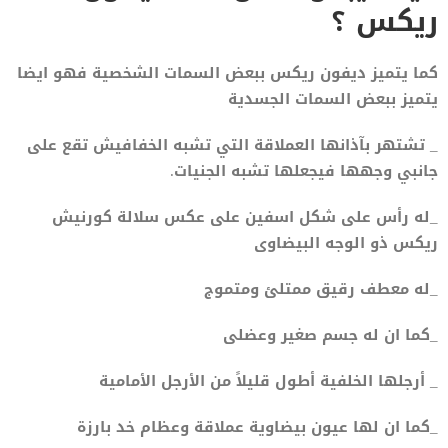
ريكس ؟
كما يتميز ديفون ريكس ببعض السمات الشخصية فهو ايضا
يتميز ببعض السمات الجسدية
_ تشتهر بآذانها العملاقة التي تشبه الخفافيش تقع على
جانبي وجهها فيجعلها تشبه الجنيات.
_له رأس على شكل اسفين على عكس سلالة كورنيش
ريكس ذو الوجه البيضاوى
_له معطف رقيق ممتلئ ومتموج
_كما ان له جسم صغير وعضلى
_ أرجلها الخلفية أطول قليلاً من الأرجل الأمامية
_كما ان لها عيون بيضاوية عملاقة وعظام خد بارزة