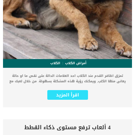
أمراض الكلاب
الكلاب
تمزق اظافر القدم عند الكلاب احد العلامات الدالة على نقص ما او حالة
يعانى منها الكلب, ويمكنك رؤية هذه المشكلة بسهولة. من خلال لعبك مع
كلبك وفحصه يوميا, ستتمكن من رؤية تمزق اظافره, وعليك الا تهمل هذه
العلامة. كما هو الحال مع البشر, يجب الاعتناء والاهتمام الكامل باظافر
اقرأ المزيد
كلبك, وقصها بشكل منتظم سواء فى المنزل او فى العيادة البيطرية. اقرا
ايضا: كسور العظام في الكلاب وعلاجها فى حالة ان تكون وسادة القدم
ملتهبة بالكامل فهذا يعنى ان الحالة غير مطمئنة وانك بحاجة الى طلب
الاستشارة الطبية. من المهم قص الأظافر الطويلة لتجنب التمزق والمزيد
من الكسر فى حالة امتلاك كلبك لوسائد قدم غير صحية. عند قص الأظافر ،
يجب أن تكون حريصًا جدًا على عدم قصها كثيرًا, واذا لاحظت نزيفا من
4 ألعاب ترفع مستوى ذكاء القطط
الاظافر فعليك ان تتوجه الى الطبيب البيطرى. يتسبب تمزق اظافر الكلب