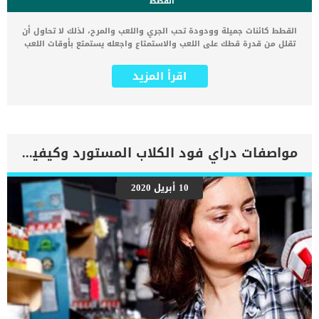
القطط
القطط كائنات جميلة وودودة تحب الجري واللعب والمرح، لذلك لا تحاول أن
تقلل من قدرة قطك على اللعب والاستمتاع واجعله يستمتع بأوقات اللعب
العادية. مستوى ذكاء القطط مرتبط بذكاء أصحابها وقدرتهم على تنمية
هذه الصفات عن طريق توفير بيئة مثالية مشابهة للبيئة التي تعيش فيها
اقرأ المزيد
القطط في البرية. القطط من الحيوانات الصيادة، لذلك فهي تحب النشاط
والحركة بالفطرة. فإذا قمت بإشراك قطك في الألعاب المختلفة بشكل
دوري، ستلاحظ أن للقطط مهارات رائعة في مختلف الألعاب حتى ولو كانت
هذه الألعاب عبارة عن شد الحبل. لعلك تتساءل الآن عن الألعاب التي من
الممكن أن تجذب القطط وتمنحه وقتًا رائعًا من اللعب والمرح وفي نفس
الوقت تساعد في رفع مستوى ذكاء القطط. ما هي الألعاب التي
مواصفات دراي فود الكلاب المستورد وكيفية فهمها
تستمتع بها القطط أكثر من غيرها؟ للإجابة عن هذا السؤال سوف نتعرف
معكم اليوم على أفضل 4 ألعاب يمكن أن تلعبها القطط حسب رأي خبراء
ومدربي الحيوانات الأليفة. القطط لا تستطيع الرؤية عن قرب بكفاءه عالية
10 أبريل 2020
إذا قارنا بقدرتها على النظر ومراقبة الأشياء من بعيد لذلك ستلاحظ أن
قطتك تحب المراقبة من الأماكن العالية لساعات طويلة حيث أن القطط
تستطيع اكتشاف الحركات الدقيقة الصغيرة عن بعد. على سبيل المثال
تستطيع القطط الرؤية على بعد 30 متر حتى إذا كان الضوء خافت كما
تستطيع أيضًا […]