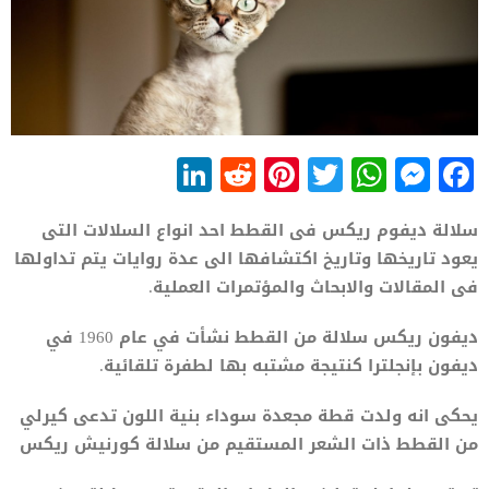
LinkedIn
Reddit
Pinterest
WhatsApp
Twitter
Messenger
Facebook
سلالة ديفوم ريكس فى القطط احد انواع السلالات التى
يعود تاريخها وتاريخ اكتشافها الى عدة روايات يتم تداولها
فى المقالات والابحاث والمؤتمرات العملية.
ديفون ريكس سلالة من القطط نشأت في عام 1960 في
ديفون بإنجلترا كنتيجة مشتبه بها لطفرة تلقائية.
يحكى انه ولدت قطة مجعدة سوداء بنية اللون تدعى كيرلي
من القطط ذات الشعر المستقيم من سلالة كورنيش ريكس