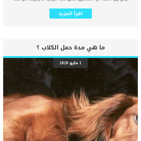
اختلاف لون المعطف. كما ان المقصود بالقط الاسود هنا هو القط الذى
يحتوى معطفة على اللون الاسود الى جانب القطط السوداء تماما. دعنا
اقرأ المزيد
نخبرك ان المطعف الاسود فى القطط يعتبر الاكثر شيوعا بين الوان القطط
ولها الكثير من المميزات عن الوان المعاطف الاخرى. اقرأ ايضا: طرق
العناية بالقطط البيضاء والاهتمام بها شيوع القط الاسود بين القطط
ليش خطأ فى السلالات, لكن الصبغة اللازمة لصنع الفراء الأسود هى
المسيطرة في القطط السوداء. عادة ما تحصل القطة على نسختين من
الجين ، واحدة من الأم والأخرى من الأب. إذا كان أحد هذه الجينات يرمز
ما هي مدة حمل الكلاب ؟
للفراء الأسود ، فسيكون القط أسود. مميزات القطة السوداء عن غيرها
_تسمح المعاطف السوداء للقطط بالاندماج بشكل أفضل في الليل
ومطاردة فرائسها بشكل غير واضح. هذه الميزة سمحت للقطة بالتكاثر
1 مايو 2020
بشكل افضل والتمتع بصحة جيدة منذ القدم وحتى الان. _تلاشت الشائعات
القديمة حول القطط السوداء وانها دليل على التشاؤم وانها قليلة التبنى
واصبح هذا الامر غير صحيح الان. اقرأ ايضا: تربية القطط الشيرازي والعناية
بها ان شيوع القطط ذو الفراء الاسود ووجودها بكثرة فى الشلاتر ومنازل
تربية القطط يجعلها اكثر عرضة للتبنى. _كما هو الحال […]