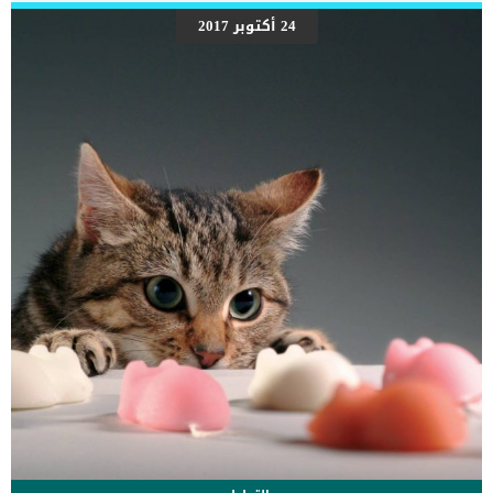
فى ألم شديد لكبك, ربما تسمعه ينبح ويعول من شدة الألم. اقرأ ايضا: خلل
نمو العظام عند الكلاب .. الاسباب والعلاج اعراض تمزق الاظافر عند الكلاب
24 أكتوبر 2017
لا تحتاج هذه الحالة الى الكثير من الاعراض لكى تدفعك الى زيارة العيادة
البيطرية. كما قد تلاحظ أن كلبك يعرج أو يصرخ أو يلعق جرحه باستمرار. بقع
الدم على السجاد أو الأرضيات اللحم مكشوفعدوى صدمة أظافر أصابع
متضررة بشكل واضح تورم نزيف […]