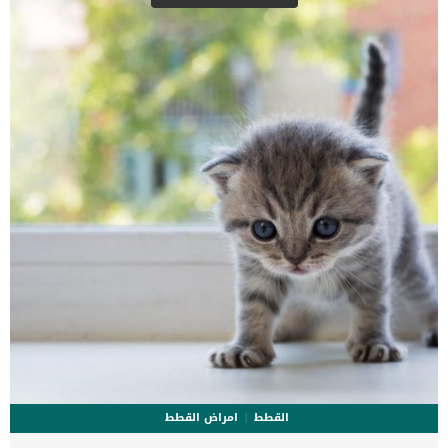
وهذه يحدد متى يجب ان يحدث التزاوج . مراحل دورة التزاوج في الكلاب
كالتالي: 1- مرحلة التجهيز للحيض Proestrus: تستمر تقريبا 9 أيام وفيها
تجذب الكلبة الانثى الذكور للزواج وتتميز بانتفاخ العضو الانثوي للكلبة
ووجود افرازات دموية من […]
القطط
امراض القطط