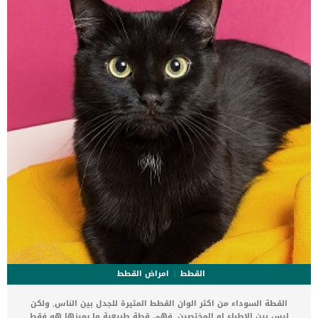
الوفاة. _المرحلة الاولى, تظهر ان الكلب معرض لخطر الإصابة بسرطان
القلب ، ولكن ليس لديه أعراض ولا تغييرات في القلب. _المرحلة
الثانية,يعاني الكلب […]
القطط
امراض القطط
القطة السوداء من اكثر الوان القطط المثيرة للجدل بين الناس, ولكن
ليس بين الاطباء او المختصين, فهى قطة طبيعية ما يميزها هو فقط