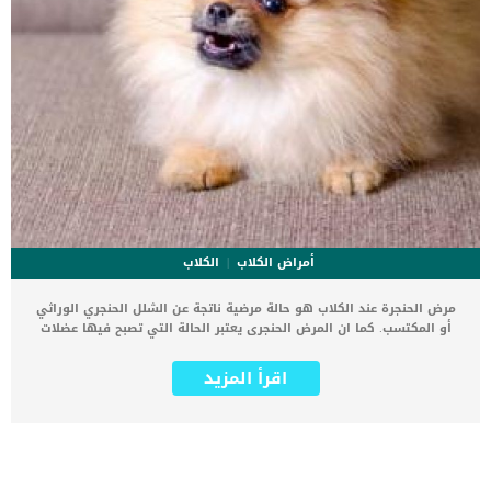
أمراض الكلاب
الكلاب
مرض الحنجرة عند الكلاب هو حالة مرضية ناتجة عن الشلل الحنجري الوراثي
أو المكتسب. كما ان المرض الحنجرى يعتبر الحالة التي تصبح فيها عضلات
الحنجرة التي تشكل صندوق صوت الكلب ضعيفة أو مشلولة وينهار
الغضروف الذي تدعمه هذه العضلات إلى الداخل. قد تكون هذه الحالة
اقرأ المزيد
المرضية موروثة او مكتسبة او مجهولة السبب. يتأثر الذكور من الكلاب
بهضه الحالة اكثر من الاناث بنسبة تتخطى الضعف. اقرا ايضا: الاستئصال
الجزئى للحنجرة عند الكلاب بالتفاصيل كما انه يشيع بين بعض السلالات اكثر
من الاخرى مثل السلالة الايرلندية والجولدن. مع الاسف يمكن أن يحدث
الشلل الحنجرى الخلقي في وقت مبكر جدًا من الحياة ، بدءًا من عمر أربعة
أشهر تقريبًا. يشير مرض الحنجرة إلى حالة تؤدي إلى تغيير بنية الحنجرة أو