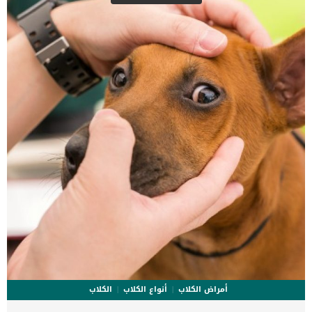
الذى تلقيتها من معلمك. من السهل ان تطلب من كلبك ام يبدو هادئا
ويجلس بجوار منزلك, فالمنزل هو بيئته الخاصة ومكانه المألوف عليه, لكن
ماذا عن الاماكن الاخرى ؟ مثل العيادة البيطرية.. قد تلاحظ ان كلبك مطيع
لاوامرك فى […]
أمراض الكلاب
أنواع الكلاب
الكلاب