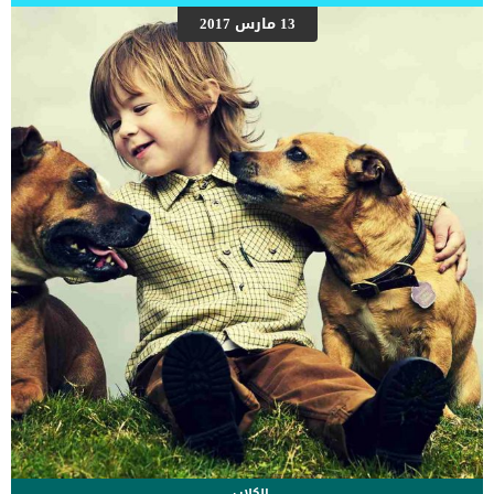
مستوى السكر في دم الكلب منخفضًا جدًا ، وعادة ما يكون أقل من 40.
13 مارس 2017
وسكر الدم الطبيعي يتراوح بين 80 و 120. كل ما سبق الى جانب: _الخمول
_لثة شاحبه _ضعف الشهية _قلة الطاقة كما هو الحال بخصوص جميع
انواع السرطان لم يتم تحديد سبب واضح وصريح حتى الان يمكننا تجنبه
وتجنب هذه الاصابة. اقرأ ايضا: هل سمعت عن بدائل انزيمات البنكرياس
فى […]
الكلاب