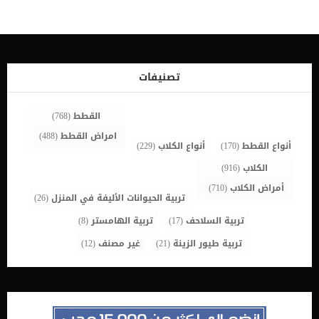
إضعافهاو تؤثر هذه الحالة على العديد من قدرة الكلب فى النطق والاكل
والتنفس. اضف الى معلوماتك ان الحنجرة هى ممر لتدفق الهواء إلى
الرئتين ، وتعمل على حماية الرئتين أثناء البلع والقلس وينبعث منها نباح
الكلب. اعراض مرض الحنجرة عند الكلاب تنفس صاخب صوت عالي النبرة
مصاحب لسحب الهواء لهث ضيق التنفس انخفاض النشاط قلة الرغبة في
ممارسة الرياضة سعال تغيير في صوت نباح كلبك يعتبر التغير فى صوت
تصنيفات
النباح من اكثر الاعراض الشائعة لمرض الحنجرة عند الكلب. اقرا ايضا: جراحة
الحنجرة عند […]
القطط
(768)
امراض القطط
(488)
أنواع القطط
(170)
أنواع الكلاب
(229)
الكلاب
(916)
أمراض الكلاب
(710)
تربية الحيوانات الأليفة في المنزل
(26)
تربية السلاحف
(17)
تربية الهامستر
(8)
تربية طيور الزينة
(21)
غير مصنف
(12)