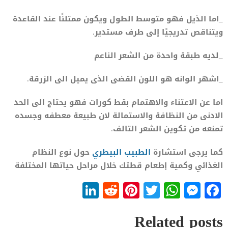
_اما الذيل فهو متوسط ​​الطول ويكون ممتلئًا عند القاعدة
ويتناقص تدريجيًا إلى طرف مستدير.
_لديه طبقة واحدة من الشعر الناعم
_اشهر الوانه هو اللون القضى الذى يميل الى الزرقة.
اما عن الاعتناء والاهتمام بقط كورات فهو يحتاج الى الحد
الادنى من النظافة والاستمالة لان طبيعة معطفه وجسده
تمنعه من تكوين الشعر التالف.
كما يرجى استشارة
الطبيب البيطري
حول نوع النظام
الغذائي وكمية إطعام قطتك خلال مراحل حياتها المختلفة
LinkedIn
Reddit
Pinterest
WhatsApp
Twitter
Messenger
Facebook
Related posts