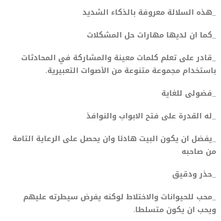
_هذه السلالة معروفة بالذكاء الشديد
_كما ان لديها مهارات حل المشكلات
_قادر على تعلم كلمات معينة والمشاركة في المحادثات
باستخدام مجموعة متنوعة من الأصوات التعبيرية.
_فضولى للغاية
_له القدرة على فتح الابواب والنوافذ
_يفضل ان يكون البيت هادئا وان يحصل على الرعاية التامة
من صاحبه
_حذر ودقيق
_محب للحيوانات والاختلاط لوكنه يفرض سيطرته عليهم
ويحب ان يكون متسلطا.