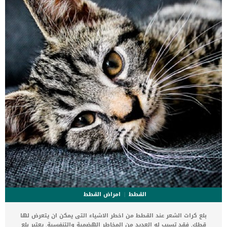
الوفاة. _المرحلة الاولى, تظهر ان الكلب معرض لخطر الإصابة بسرطان
القلب ، ولكن ليس لديه أعراض ولا تغييرات في القلب. _المرحلة
الثانية,يعاني الكلب […]
القطط
امراض القطط
بلع كرات الشعر عند القطط من اخطر الاشياء التى يمكن ان يتعرض لها
قطك, فقد تسبب له العديد من المخاطر الهضمية والتنفسية. يعتبر بلع