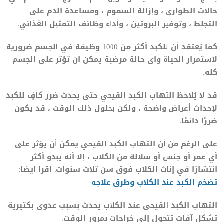
حالات الطوارئ ، وإزالة السموم ، ومساعدة الدم على
التجلط ، وتوفير البروتين ، وأداء وظائف التمثيل الغذائي.
كما يُعتقد أن للكبد أكثر من 1000 وظيفة في الجسم ضرورية
لاستمرار الحياة واى حالة مرضية يمكن ان تؤثر على الجسم
كله.
قد لا يُلاحظ التهاب الكبد القيحي حتى يحدث ضرر كافٍ للكبد
لإحداث أعراض واضحة ، ولكن بحلول ذلك الوقت ، قد يكون
ضررًا دائمًا.
على الرغم من أن التهاب الكبد القيحي يمكن أن يؤثر على
أي عمر أو جنس أو سلالة من الكلاب ، إلا أنه يبدو أكثر
انتشارًا في إناث الكلاب فوق سن ثلاث سنوات. اقرا ايضا:
تضخم الكبد عند الكلاب وطرق علاجه
التهاب الكبد القيحى عند الكلاب يحدث بسبب عدوى بكتيرية
تشكل آفات تتحول إلى خراجات بمرور الوقت.