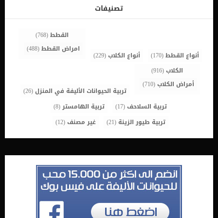
جسمها من البراغيث وبيضه حتى لا ينتقل اليها مرة ثانية. كيف تختار
تصنيفات
افضل مشط للقضاء على البراغيث عند القطط ؟ _إذا كانت قطتك طويلة
الشعر ، اختر مشطًا له أسنان طويلة. _كما قد تكون أمشاط براغيث القطط
أصغر حجمًا وأسهل […]
القطط
(768)
امراض القطط
(488)
أنواع القطط
(170)
أنواع الكلاب
(229)
الكلاب
(916)
أمراض الكلاب
(710)
تربية الحيوانات الأليفة في المنزل
(26)
تربية السلاحف
(17)
تربية الهامستر
(8)
تربية طيور الزينة
(21)
غير مصنف
(12)