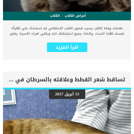
أمراض الكلاب
الكلاب
علامات وفاة الكلب بسبب قصور القلب الاحتقانى قد تساعدك على تهيأة
نفسك لهذا الحدث, واتخاذ جميع احتياطتك انت وباقى افراد الاسرة. يعتبر
مرض قصور القلب الاحتقانى من اخطر الحالات المرضية التى يمكن ان
يتعرض لها جميع الكائنات الحية بما فى ذلك الكلاب والقطط. كما ان القلب
اقرأ المزيد
يعتبر عضوا رئيسيا فى جسم الكلاب, واى قصور به يعتبر قصور فى باقى
اجزاء الجسم. يحدث قصور القلب الاحتقاني (CHF) عندما يكون القلب غير
قادر على ضخ الدم بشكل كافٍ في جميع أنحاء الجسم. ينتج عن ذلك عودة
الدم إلى الرئتين وتراكم السوائل في تجاويف الجسم ، مما يقيد القلب
والرئتين ويمنع تدفق الأكسجين الكافي في جميع أنحاء الجسم. اقرا ايضا:
اعراض وعلامات تضخم القلب عند الكلاب فى هذا المقال سنطلعك على
تساقط شعر القطط وعلاقته بالسرطان في القطط
بعض العلامات التي تشير إلى أن كلبك قد اقترب من مرحلة يحتافيها إلى
رعاية المسنين أو قد تفكر في القتل الرحيم. يمكننا اختصار هذه العلامات
على شكل مجموعة من المراحل التى يتدرجها الكلب الى ان يصل الى
15 أبريل 2017
النهاية. اهم علامات وفاة الكلاب بسبب قصور القلب الاحتقانى كما ذكرنا
ستكون هذه العلامات عبارة عن مراحل متدرجة الى المرحلة الاخيرة وهى
الوفاة. _المرحلة الاولى, تظهر ان الكلب معرض لخطر الإصابة بسرطان
القلب ، ولكن ليس لديه أعراض ولا تغييرات في القلب. _المرحلة
الثانية,يعاني الكلب […]