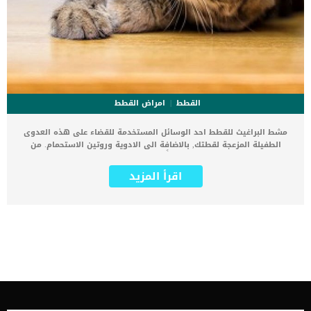
القطط
امراض القطط
مشط البراغيث للقطط احد الوسائل المستخدمة للقضاء على هذه العدوى
الطفيلة المزعجة لقطتك, بالاضافة الى الادوية وروتين الاستحمام. من
المهم فحص قطتك بانتظام بحثًا عن البراغيث التي ربما التقطتها من
حيوان آخر أو من الخارج اذا كنت تدع قطتك تتجول فى الخارج بمفردها.
اقرأ المزيد
هناك بعض الأشياء التي يجب معرفتها عندما يتعلق الأمر باختيار مشط
البراغيث المناسب ومعرفة كيفية استخدامه بأمان على قطتك. سيوصى
الطبيب البيطرى باستخدام هذا المشط كنوع من انواع المساعدة فى
التخلص من البراغيث البالغة ومن البيض الى جانب الادوية. ما هو مشط
البراغيث للقطط ؟ مشط البراغيث هو أداة حلاقة تناسب يدك ولها أسنان
بلاستيكية أو معدنية صغيرة متقاربة معًا. كما يزيل مشط البراغيث البراغيث
من قطتك عن طريق حبس البراغيث البالغة وبيض البراغيث وأوساخ
البراغيث بين أسنانه.من المهم تمشيط قطتك بحثًا عن البراغيث في مكان
يمكن تنظيفه وتطهيره بعد الانتهاء من التمشيط.كما يجب إغراق أي
براغيث بالغة تقوم بإزالتها بمشط البراغيث في ماء دافئ وصابون.كما
عليك ان تقوم برش البيئة التى قمت فيها بتمشيط قطتك وتخليص