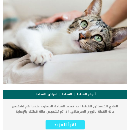
أنواع القطط
القطط
امراض القطط
العلاج الكيميائى للقطط احد خطط العيادة البيطرية عندما يتم تشخيص
حالة القطة بالورم السرطاني. اذا تم تشخيص حالة قطتك بالإصابة
بالسرطان فهناك عدة طرق للعلاج سواء بالأدوية او الجراحة لاستئصال
الورم. فى جميع الأحوال يعقب معظم الخطط العلاجية لمواجهة السرطان
اقرأ المزيد
عند القطط جلسات العلاج الكيميائى. اقرا ايضا: سرطان البنكرياس عند