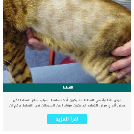
القطط
مرض الثعلبة في القطط قد يكون أحد تساقط أسباب شعر القطط لكن
بعض أنواع مرض الثعلبة قد يكون مؤشرا عن السرطان في القطط. برغم ان
الصلة حتى الآن غير معروفة بين الأمراض الجلدية والسرطان في القطط,
لكن معظم القطط التي تعاني من أحد انواع الثعلبة والمسمى
اقرأ المزيد
بارانوبلاستيك – paranoplastic alopecia ثبت أنها تعاني من سرطان
البنكرياس, ويقول الأطباء أنه بمجرد انتشار علامات هذا المرض على القطة
يكون السرطان قد انتشر بشكل أكبر إلى جسد القطة وقد يكون تمكن