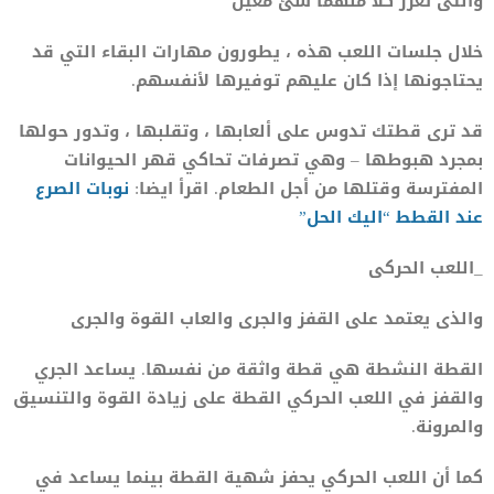
والتى تعزز كلا منهما شئ معين
خلال جلسات اللعب هذه ، يطورون مهارات البقاء التي قد
يحتاجونها إذا كان عليهم توفيرها لأنفسهم.
قد ترى قطتك تدوس على ألعابها ، وتقلبها ، وتدور حولها
بمجرد هبوطها – وهي تصرفات تحاكي قهر الحيوانات
المفترسة وقتلها من أجل الطعام. اقرأ ايضا:
نوبات الصرع
عند القطط “اليك الحل”
_اللعب الحركى
والذى يعتمد على القفز والجرى والعاب القوة والجرى
القطة النشطة هي قطة واثقة من نفسها. يساعد الجري
والقفز في اللعب الحركي القطة على زيادة القوة والتنسيق
والمرونة.
كما أن اللعب الحركي يحفز شهية القطة بينما يساعد في