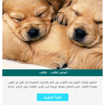
أمراض الكلاب
الكلاب
تنظيم اوقات النوم عند الكلاب من اكثر الاشياء المفيدة لك قبل ان تكون
مفيدة لكلبك, حتى تنعمان بنومة مريحة فى نفس الوقت دون ازعاج. عندما
تتبنى كلبا, ستلاحظ انه من الصعب توقع ساعات نومه, بل بالعكس فهو
ينشط فى المساء ويزعج من فى المنزل بعواءه. لكن فى البداية وقبل
اقرأ المزيد
تنظيم الوقت ستحتاج الى تنظيم وتجهيز بعض الاشياء الاخرى. أحد أول
القرارات التي سيتعين عليك اتخاذها – قبل وقت طويل من عودة الجرو