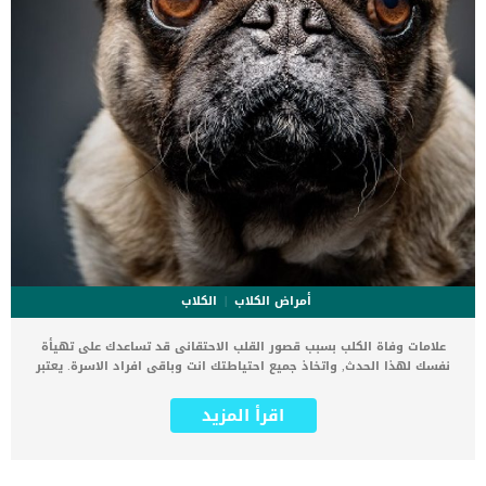
أمراض الكلاب
الكلاب
علامات وفاة الكلب بسبب قصور القلب الاحتقانى قد تساعدك على تهيأة
نفسك لهذا الحدث, واتخاذ جميع احتياطتك انت وباقى افراد الاسرة. يعتبر
مرض قصور القلب الاحتقانى من اخطر الحالات المرضية التى يمكن ان
يتعرض لها جميع الكائنات الحية بما فى ذلك الكلاب والقطط. كما ان القلب
اقرأ المزيد
يعتبر عضوا رئيسيا فى جسم الكلاب, واى قصور به يعتبر قصور فى باقى
اجزاء الجسم. يحدث قصور القلب الاحتقاني (CHF) عندما يكون القلب غير
قادر على ضخ الدم بشكل كافٍ في جميع أنحاء الجسم. ينتج عن ذلك عودة
الدم إلى الرئتين وتراكم السوائل في تجاويف الجسم ، مما يقيد القلب