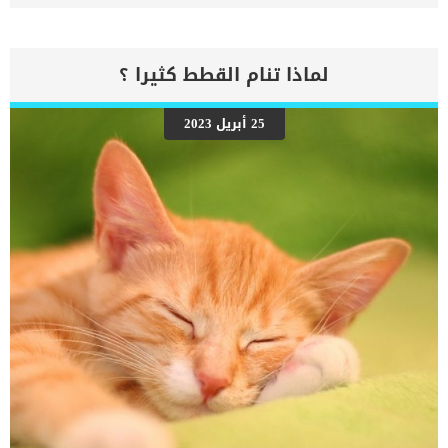
إلى المنزل – هو المكان الذي سينامون فيه. تنمو الجراء بسرعة وكل يوم
هو رحلة استكشافية ومعرفة المزيد عن العالم وعائلتهم الجديدة وما
تحمله هذه الحياة الجديدة المثيرة. اقرأ ايضا: كلبى يمنعنى من النوم فى
المساء .. ما الحل ؟ هذا التطور السريع يجعل الملاك ينشغلون ويركزون
لماذا تنام القطط كثيرا ؟
على ما يفعله جروهم عندما يكونون مستيقظين. هذا التركيز يدفعهم الى
أن ينسوا أن النوم الجيد والمتكرر وغير المضطرب أمر حيوي بنفس القدر
لنموهم البدني والعقلي والعاطفي. ما هو المكان المناسب لنوم الجرو ؟
25 أبريل 2023
عندما تتبنى جروا لاول مرة فأعلم انك أخذته من امه واخواته وانه بحاجة
الى الدعم النفسى والاهتمام, فلا يجب ان تتركه بمفرد فى غفه مظلمة
يبكى حتى ينام. يجب أن تكون الليالي القليلة الأولى حول مساعدة جروك
الجديد على الاستقرار والشعور بالأمان والبدء في الارتباط بك. كما […]