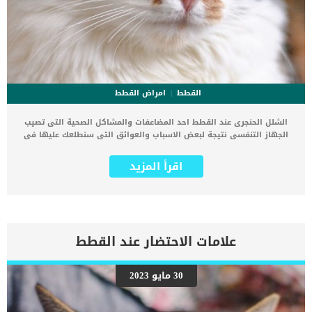
القطط
امراض القطط
الشلل الحنجرى عند القطط احد المضاعفات والمشاكل الصحية التى تصيب
الجهاز التنفسى نتيجة لبعض الاسباب والعوائق التى سنطلعك عليها فى
هذا المقال. يعتبر الشلل الحنجري هو اضطراب في مجرى الهواء العلوي
حيث لا تفتح غضاريف الحنجرة وتغلق بشكل طبيعي. فى البداية عليك ان
اقرأ المزيد
تعلم ان الحنجرة هي فتحة القصبة الهوائية التي تسمح لقطتك بالمواء،
ولكنها تعمل أيضًا كحارس بين الفم والرئتين. عندما تستنشق القطة، تقوم
العضلات بسحب الحنجرة لفتحها من الجانبين ثم تسترخي عندما تزفر القطة.
في القطط المصابة بشلل الحنجرة، لا تعمل هذه العضلات بشكل صحيح،
لذلك عندما تستنشق القطة، لا ينفتح مجرى الهواء، مما يؤدي إلى انسداد
مجرى الهواء. اقرا ايضا: عملية الشق الحنجرى عند القطط بالتفاصيل يعد
علامات الاحتضار عند القطط
شلل الحنجرة في القطط حالة طبية طارئة لأنه إذا ترك دون علاج، يمكن أن
يتطور انسداد مجرى الهواء بسرعة إلى الاختناق والموت. إذا اشتبهت في
إصابة قطتك بشلل الحنجرة، فاتصل بأقرب مستشفى للحيوانات على الفور.
30 مايو 2023
اعراض وعلامات الشلل الحنجرى عند القطط التنفس الصاخب مواء تغيير
الصوتسعالالخمول زيادة معدل التنفس صعوبة في البلع فقدان الوزن
صعوبة في التنفس الانهيار الاختناق الموت الالتهاب الرئوي التنفسي