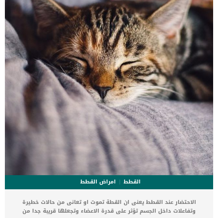
ارتفاع درجة الحرارة الاسباب الكامنة خلف الشلل الحنجرى عند القطة
_خراجات أو أورام في الرقبة أو الصدر الصدمة _ اضطرابات الجهاز العصبي
_ تشوهات العضلات _ قصور […]
القطط
امراض القطط
الاحتضار عند القطط يعنى ان القطة تموت او تعانى من حالات خطيرة
وتفاعلات داخل الجسم تؤثر على قدرة الاعضاء وتجعلها قريبة جدا من