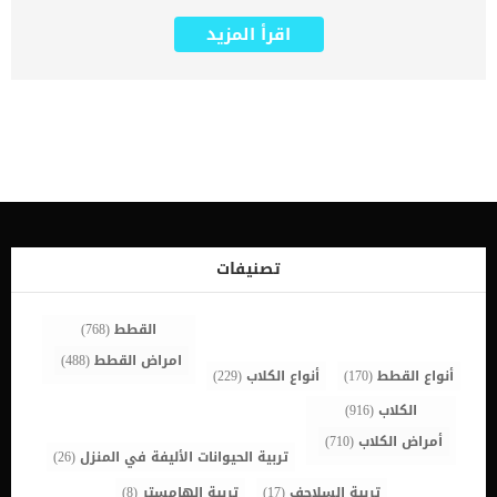
الموت. يمكن ان يكون هذا المقال مؤثر لجميع مربى القطط, بالاخص هؤلاء
الذين تعرضوا لهذه المشكلة. فى هذا المقال سنقدم لك بعض العلامات
اقرأ المزيد
التي يجب مراقبتها حيث تقترب القطط من وقت الرعاية الملطفة وقرار
القتل الرحيم. كما قد يساعدك هذا المقال فى انقاذ حياة قطتك من خلال
الكشف عن الحالة التى تعانى منها وتؤذيها بتوجهك السريع الى العيادة
البيطرية. تعرف على علامات الاحتضار عند القطط ارتباك التقيؤ سلس البول
لا تشرب ولا تأكل عدم التنسيق. اقرا ايضا: ضمور خلايا الدماغ عند القطط
“بالتفاصيل” الخمول التنفس ببطء أرتعاش العضلات فقدان الوزن ستظهر
جميع الاعراض المذكورة سابقا جميعها او بعضا منها بالاضافة الى: تغيير
في دورات اليقظة / النوم العادية النطق العشوائي تغيرات فى عادات
الاستمالة والنظافة رائحة الفم الكريهة ن نمط التنفس غير الطبيعي
الاختباءالعدوانية من الضروى مراقبة قطتك جيدا وتوفير افضل جودة حياة
لها. كما يجب عليك مضاعفة الاهتمام عندما تكبر فى السن وتعانى من
الشيخوخة وتلف الاعضاء. فى بعض الاحوال يقترح عليك الطبيب البيطرى
تصنيفات
القتل الرحيم بدلا من ان يبقى قطك فى حالة مرضية مؤلمة ومزعجة. اذا
تركت الاعراض والعلامات المذكورة سابقا سوف يأتي الانتقال إلى […]
القطط
(768)
امراض القطط
(488)
أنواع القطط
(170)
أنواع الكلاب
(229)
الكلاب
(916)
أمراض الكلاب
(710)
تربية الحيوانات الأليفة في المنزل
(26)
تربية السلاحف
(17)
تربية الهامستر
(8)