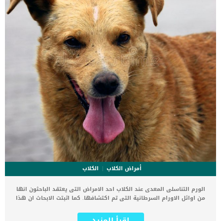
أمراض الكلاب
الكلاب
الورم التناسلى المعدى عند الكلاب احد الامراض التى يعتقد الباحثون انها
من اوائل الاورام السرطانية التى تم اكتشافها. كما اثبتت الابحاث ان هذا
المرض يشيع بين المناطق ذات المناخ المعتدل مثل الولايات المتحدة
وجنوب اوروبا. يُعتقد أن الأورام التناسلية المعدية (TVT) هي أقدم أشكال
اقرأ المزيد