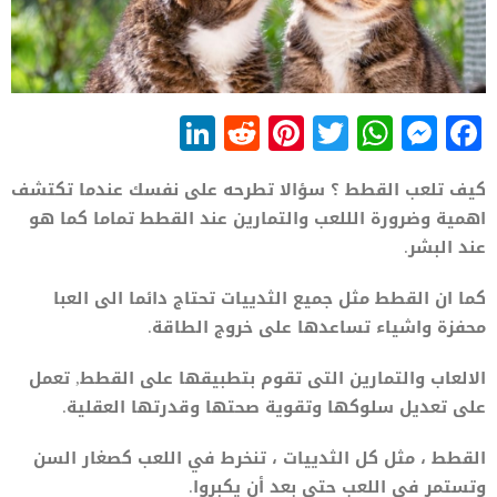
LinkedIn
Reddit
Pinterest
WhatsApp
Twitter
Messenger
Facebook
كيف تلعب القطط ؟ سؤالا تطرحه على نفسك عندما تكتشف
اهمية وضرورة الللعب والتمارين عند القطط تماما كما هو
عند البشر.
كما ان القطط مثل جميع الثدييات تحتاج دائما الى العبا
محفزة واشياء تساعدها على خروج الطاقة.
الالعاب والتمارين التى تقوم بتطبيقها على القطط, تعمل
على تعديل سلوكها وتقوية صحتها وقدرتها العقلية.
القطط ، مثل كل الثدييات ، تنخرط في اللعب كصغار السن
وتستمر في اللعب حتى بعد أن يكبروا.