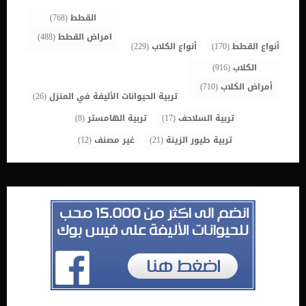
اعتمادًا على موقع حدوث انسداد الأمعاء بالضبط. بالإضافة إلى ذلك تصيب
الأضرار […]
القطط
(768)
امراض القطط
(488)
أنواع القطط
(170)
أنواع الكلاب
(229)
الكلاب
(916)
أمراض الكلاب
(710)
تربية الحيوانات الأليفة في المنزل
(26)
تربية السلاحف
(17)
تربية الهامستر
(8)
تربية طيور الزينة
(21)
غير مصنف
(12)