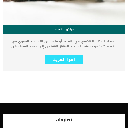
امراض القطط
انسداد الجهاز الهضمي في القطط أو ما يسمى الانسداد المعوي في
القطط هو تعريف يشير انسداد الجهاز الهضمي إلى وجود انسداد في
الأمعاء أو المعدة، وهو حالة من الحالات الشائعة التي تتعرض لها القطط.
عادة ما تكون القطط صغيرة السن أكثر عرضة لخطر الانسداد المعوي من
اقرأ المزيد
القطط الكبيرة، لأنها تكون أقل قدرة على التمييز بين ما تتناوله من
أطعمة وأشياء. ويتم تعريف الانسداد المعوي أو انسداد الجهاز الهضمي
على أنه انسداد جزئي أو كامل لتدفق الأطعمة والمغذيات (الصلبة
والسائلة) التي يتناولها القط من خلال الأمعاء وتشير كلمة معوي إلى
الأمعاء وكلمة معدي إلى المعدة. ما هي أعراض وأنواع انسداد الجهاز
الهضمي في القطط ؟ يحدث انسداد الجهاز الهضمي في المعدة أو
الأمعاء، ويؤدي ذلك إلى تراكم المواد الصلبة التي يتم تناولها والسوائل
المختلفة في المعدة. الأعراض تتضمن حدوث القيء أو فقدان سوائل
الجسم، وقد يتنج عنه أيضًا إفرازات المعدة التي تحتوي على حمض
الهيدروكلوريك وكذلك يصاب القط بالجفاف وفقدان الوزن والتعب الشديد
وذلك على حسب شدة حالة القط. يؤدي الانسداد المعوي في القطط
البسيط إلى تراكم المواد الصلبة والسوائل في الأمعاء، ومن الممكن أن
تصنيفات
يؤدي حدوث التقيؤ. كما تحدث اختلالات كبيرة مع قلة التوازن، ويكون ذلك