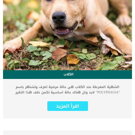
الكلاب
الشهية المفرطة عند الكلاب هى حالة مرضية تعرف وتشتهر باسم
“POLYPHAGIA” لابد وان هناك حالة اساسية تكمن خلف هذا التغير
السلوكى سنتعرف عليها فى هذا المقال.كما ان هناك اكثر من سبب
يكمن خلف الشهية المفرطة وفى جميع الاحوال سنحتاج الى تطبيق العلاج
اقرأ المزيد
الفورى والسريع لانقاذ الكلب من خطر الشهية المفرطة الذى يمكن ان
يسبب له مشاكل اخرى على صعيد اخر.يعتقد البعض ان هذه الحالة
يصاحبها السمنة المفرطة ولكن فى بعض الحالات سيعانى الكلب من
النحافة رغم فرط الشهية. اقرأ ايضا: أسباب وعلاج فقدان الشهية في
الكلابالعطش من ضمن العلامات التى تصاحب هذه الحالة, ستجد ان كلبك