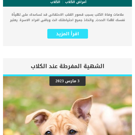
أمراض الكلاب
الكلاب
علامات وفاة الكلب بسبب قصور القلب الاحتقانى قد تساعدك على تهيأة
نفسك لهذا الحدث, واتخاذ جميع احتياطتك انت وباقى افراد الاسرة. يعتبر
مرض قصور القلب الاحتقانى من اخطر الحالات المرضية التى يمكن ان
يتعرض لها جميع الكائنات الحية بما فى ذلك الكلاب والقطط. كما ان القلب
اقرأ المزيد
يعتبر عضوا رئيسيا فى جسم الكلاب, واى قصور به يعتبر قصور فى باقى
اجزاء الجسم. يحدث قصور القلب الاحتقاني (CHF) عندما يكون القلب غير
قادر على ضخ الدم بشكل كافٍ في جميع أنحاء الجسم. ينتج عن ذلك عودة
الدم إلى الرئتين وتراكم السوائل في تجاويف الجسم ، مما يقيد القلب
والرئتين ويمنع تدفق الأكسجين الكافي في جميع أنحاء الجسم. اقرا ايضا:
اعراض وعلامات تضخم القلب عند الكلاب فى هذا المقال سنطلعك على
الشهية المفرطة عند الكلاب
بعض العلامات التي تشير إلى أن كلبك قد اقترب من مرحلة يحتافيها إلى
رعاية المسنين أو قد تفكر في القتل الرحيم. يمكننا اختصار هذه العلامات
على شكل مجموعة من المراحل التى يتدرجها الكلب الى ان يصل الى
3 مارس 2023
النهاية. اهم علامات وفاة الكلاب بسبب قصور القلب الاحتقانى كما ذكرنا
ستكون هذه العلامات عبارة عن مراحل متدرجة الى المرحلة الاخيرة وهى
الوفاة. _المرحلة الاولى, تظهر ان الكلب معرض لخطر الإصابة بسرطان
القلب ، ولكن ليس لديه أعراض ولا تغييرات في القلب. _المرحلة
الثانية,يعاني الكلب […]