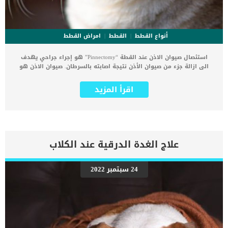
أنواع القطط
القطط
امراض القطط
استئصال صيوان الاذن عند القطة “Pinnectomy” هو إجراء جراحي يهدف
الى ازالة جزء من صيوان الأذن نتيجة اصابته بالسرطان. صيوان الاذن هو
قطعة جلدية رقيقة جدا وهذا ما يجعلها أكثر عرضة للإصابة بسرطان الخلايا
الحرشفية. كما أن لصيوان الاذن عند القطط وظائف هامة رغم صغر حجمه
اقرأ المزيد
وبساطته سوف نتعرف عليها فى السطور التالية. يعتبر صيوان الاذن هو
الجزء المثبت الذى يحمى تجويف الاذن من دخول الحشرات والاجسام
والمياة. كما انه يعمل على تجميع الموجات الصوتية فيحقق للقطة حاسة
السمع. اقرا ايضا: عدوى الخميرة عند القطط “كل ماتريد معرفته” كذلك
يعتبر صيوان الاذن هو أحد وسائل القطة للتعبير عن شعورها, وانتصابه
يعتبر إشارة على مشاعر القطة او احد الرسائل التى تود ان ترسلها لك.
علاج الغدة الدرقية عند الكلاب
من المؤسف أن إصابات صيوان الاذن عند القطة لم تتوافر لها خطط دوائية
بعد, والاستئصال الجراحي لصيوان الأذن هو الحل. عملية استئصال صيوان
الاذن عند القطة جراحيا والمعروف باسم “Pinnectomy” هى الحل الوحيد
24 سبتمبر 2022
امام الطبيب البيطري لعلاج تلف هذه المنطقة من جسم القطة. على الرغم
من أن حاسة السمع تتأثر بعد هذه العملية الا انه تأثير طفيف فقط يجعلها
اضف من حالتها السابقة. كما ان استئصال صيوان الاذن عند القطة
“Pinnectomy” تعتبر عملية جراحية سهلة وبسيطة ولا تحتاج القطة وقت
طويل للتعافي. اقرا ايضا: المنظار الداخلى للقطط […]