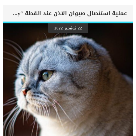
القلب الرضحى عند القطط. من اكثر الاعراض المرتبطة بهذه الاصابة هو
عدم انتظام ضربات القلب البطيني. غالبًا ما تكون الإيقاعات البطينية التي
عملية استئصال صيوان الاذن عند القطة “Pinnectomy”
تعقد الصدمة الحادة بطيئة نسبيًا ولا يتم اكتشافها إلا أثناء فترات التوقف
المؤقت في الإيقاع الطبيعي للقلب. كما يمكن أن يؤدي تسرع القلب
البطيني الخطير أيضًا إلى تعقيد الصدمة الحادة ويمكن أن يتطور الى
22 نوفمبر 2022
حالات شديدة الخطورة. يعتبر القلب من اكثر الاعضاء المهمة فى جسم
القطة وهو المسؤول عن ضخ الدم فى جميع انحاء الجسم. اى خلل يصيب
القلب او ايقاعه يؤثر بالتبعية على باقى اجزاء الجسم. اقرأ ايضا:كيفية زرع
منظم ضربات القلب فى القطط اعراض وعلامات التهاب عضلة القلب
الرضحى عند القطط ترتبط هذه الحالة […]