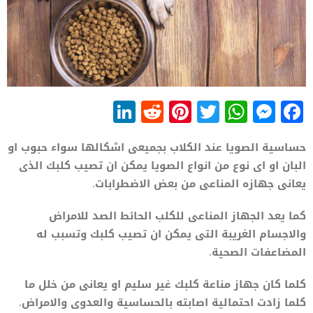
LinkedIn
Reddit
Pinterest
WhatsApp
Twitter
Messenger
Facebook
حساسية الصويا عند الكلاب بجميعى اشكالها سواء حبوب او
البان او اى نوع من انواع الصويا يمكن ان تصيب كلبك الذى
يعانى جهازه المناعى من بعض الاضطرابات.
كما يعد الجهاز المناعى للكلب الحائط الصد للامراض
والاجسام الغريبة التى يمكن ان تصيب كلبك وتسبب له
المضاعفات الصحية.
كلما كان جهاز مناعة كلبك غير سليم او يعانى من خلل ما
كلما زادت احتمالية اصابته بالحساسية والعدوى والامراض.