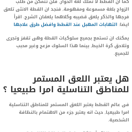
كما ان القطط لا تملك لغة الحوار, فلن تتمكن من طلب
الزواج بلغة مسموعة ومفهومة, فنجد ان القطة الانثى تلعق
فرجها والذكر يلعق قضيبه وكلاهما يلعقان الشرج. اقرأ
ايضا:
التهابات المهبل عند القطط وافضل طرق علاجها
يمكنك ان تستمع بجميع سلوكيات القطة وهى تقفز وتجرى
وتلاحق كرة الخيط, بينما هذا السلوك مزعج وغير محبب
للجميع.
هل يعتبر اللعق المستمر
للمناطق التناسلية امرا طبيعيا ؟
فى عالم القطط يعتبر اللعق المستمر للمناطق التناسلية
امرا طبيعيا, حيث انه يعتبر جزء من الاهتمام بالنظافة
الشخصية.