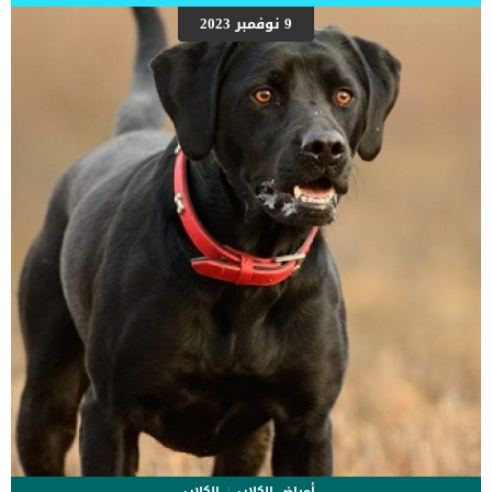
على شكل مجموعة من المراحل التى يتدرجها الكلب الى ان يصل الى
9 نوفمبر 2023
النهاية. اهم علامات وفاة الكلاب بسبب قصور القلب الاحتقانى كما ذكرنا
ستكون هذه العلامات عبارة عن مراحل متدرجة الى المرحلة الاخيرة وهى
الوفاة. _المرحلة الاولى, تظهر ان الكلب معرض لخطر الإصابة بسرطان
القلب ، ولكن ليس لديه أعراض ولا تغييرات في القلب. _المرحلة
الثانية,يعاني الكلب […]
أمراض الكلاب
الكلاب