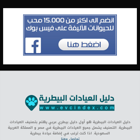
دليل العيادات البيطرية هو أول دليل بيطري عربي يهتم بتصنيف العيادات
البيطرية. التصنيف يشمل جميع العيادات البيطرية في مصر و المملكة العربية
السعودية. اذا كنت ترغب في إضافة عيادة بيطرية
تواصل معنا