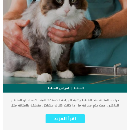
القطط
امراض القطط
جراحة المثانة عند القطط يشبه الجراحة الاستكشافية للاعضاء او المنظار
الداخلي. حيث يتم معرفة ما اذا كانت هناك مشاكل متعلقة بالمثانة مثل
الحصوات في مثانة القطط وغيرها الإجراء الجراحى المتعلق بمشاكل
المثانة عند القطط لا يستخدم فقط لعلاج وإزالة الحصوات الموجودة فى
اقرأ المزيد
المثانة. الجراحة الخاصة بالمثانة تعمل ايضا كمنظار داخلى و جراحة الاورام
وأخذ عينات من الأنسجة. تعرف على إجراءات جراحة المثانة عند القطط