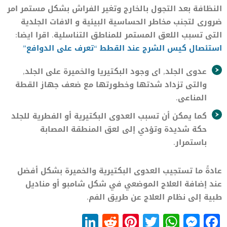
النظافة بعد التجول بالخارج وتغير الفراش بشكل مستمر امر
ضرورى لتجنب مخاطر الحساسية البيئية و الافات الجلدية
التى تسبب اللعق المستمر للمناطق التناسلية. اقرا ايضا:
استئصال كيس الشرج عند القطط “تعرف على الدوافع”
عدوى الجلد, اى وجود البكتيريا والخميرة على الجلد,
والتى تزداد شدتها وخطورتها مع ضعف جهاز القطة
المناعى.
كما يمكن أن تسبب العدوى البكتيرية أو الفطرية للجلد
حكة شديدة وتؤدي إلى لعق المنطقة المصابة
باستمرار.
عادةً ما تستجيب العدوى البكتيرية والخميرة بشكل أفضل
عند إضافة العلاج الموضعي في شكل شامبو أو مناديل
طبية إلى نظام العلاج عن طريق الفم.
LinkedIn
Reddit
Pinterest
WhatsApp
Twitter
Messenger
Facebook