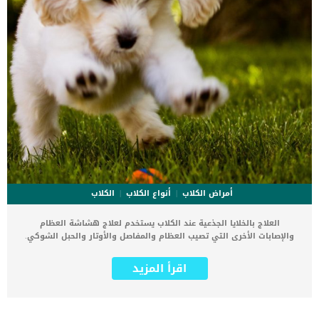
أمراض الكلاب
أنواع الكلاب
الكلاب
العلاج بالخلايا الجذعية عند الكلاب يستخدم لعلاج هشاشة العظام
والإصابات الأخرى التي تصيب العظام والمفاصل والأوتار والحبل الشوكي.
يهدف العلاج بالخلايا الجذعية عند الكلاب تجديد الأنسجة التالفة
والمتضررة فى جزء معين من جسم الكلب. هناك بعض الاصابات او الحوادث
اقرأ المزيد
او الامراض التى تؤدى الى تلف جزء معين فى جسم الكلب او تفقده
القدرة على القيام بوظيفته. اقرأ ايضا: الدم فى البول عند الكلاب ..
الأسباب والعلاج تظهر الحاجة إلى علاج الخلايا الجذعية لاستعادة الكلب
صحته وقدرته على استرجاع نمط حياته قبل هذه الإصابة. العلاج بالخلايا