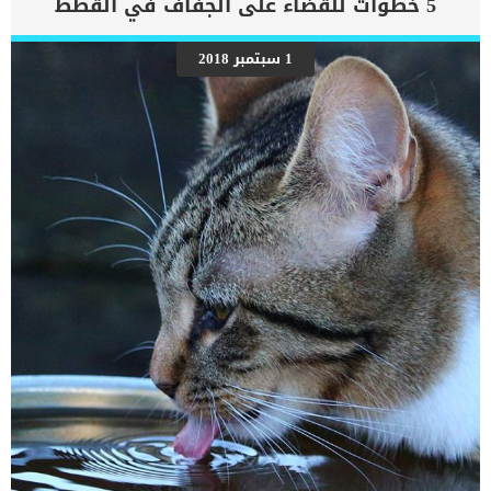
5 خطوات للقضاء على الجفاف في القطط
للاطمئنان على صحة قطتك. من المحتمل ان يكون التورم ناتج عن اصابة
ومن المحتمل ان يكون ناتج عن حالة مرضية تصيب احد الاعضاء الداخلية فى
جسم القطة. بم تفسر تورم الساق عند القطط ؟ _امراض القلب يمكن أن
1 سبتمبر 2018
يتباطأ التدفق الطبيعي للدم بسبب أمراض القلب ، مما يؤدي إلى تسرب
السوائل من الأوعية الدموية وتورم الأنسجة. _أمراض الكبد يصنع الكبد
الألبومين (نوع من البروتين) الذي يساعد على إبقاء السوائل في الأوعية
الدموية. _كما قد تفقد القطط المصابة […]