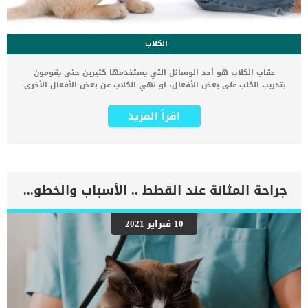
الكلاب
عقاب الكلاب هو أحد الوسائل التي يستخدمها كثيرين حتى يقومون
بتدريب الكلب على بعض الأفعال، او نهي الكلاب عن بعض الأفعال الأخرى.
لكن بشكل عام فإن عقاب الكلاب او ضرب الكلاب هو أحد الوسائل السلبية
للتدريب والتي لا نحبذ استخدامها، لكن في المقابل قد يسأل الكثيرين
اقرأ المزيد
كيف يمكننا أن نوجه الكلب للسلوك الصحيح إذا ؟ بشكل عام فإننا دائما
نرشح طريقة التعزيز الإيجابي أو العقاب الإيجابي في تدريب الكلاب (اقرأ
تدريب الكلاب على الطاعة) حيث ان هذه الطريقة تساعد في تطوير سلوك
الكلب بشكل سريع ويتبعها كثير من المدربين المحترفين. هل تدرك
جيدًا معنى العقاب السلبي؟ أنهما كلمتان تعبران عن استخدام طرق
العقاب السيئة عندما يتعلق الأمر بتدريب الكلاب والقطط على القيام
جراحة المثانة عند القطط .. الأسباب والخطوات
بالعادات والتمرينات اليومية المختلفة. حيث يلجأ الكثيرون إلى استخدام
هذا العقاب مع الحيوانات الأليفة، مما يسبب لها الكثير من الأضرار
النفسية والجسدية. ومن أجل التعرف على طريقة العقاب الصحيحة دعونا
10 فبراير 2021
نلقي نظرة على العقاب الإيجابي أو ردًا على السلوك السيئ للحيوانات
المختلفة. بعض أمثلة عقاب الكلاب بطريقة التعزيز الإيجابي والعقاب
السلبي للكلاب الذي يمكنك اتباعه: “هرقل” هو كلب يبلغ من العمر شهرين
ونصف ويحب اللعب بعنف وقسوة، وأسنانه حادة مثل الإبرة وعندما
يتحمس هذا الكلب بشكل مفرط يميل إلى للعب بقوة كبيرة تكفي لإحداث
جروح […]