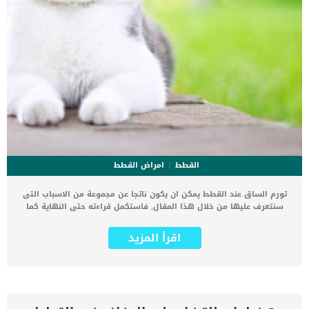
القطط
امراض القطط
تورم الساق عند القطط يمكن ان يكون ناتجا عن مجموعة من الاسباب التى
سنتعرف عليها من خلال هذا المقال, فاستكمل قراءته حتى النهاية كما
ان هناك اكثر من شكل ونوع للتورم, وهو حالة عرضية تدل على شئ ما
اكبر قد يكون ظاهري او غير ظاهرى. فى كثير من الاحيان يصاحب هذا
اقرأ المزيد
التورم ألما وفى بعض الاحيان لا يصاحبه اى علامات اخرى. يمكنك تحديد
سبب هذا التورم لانك قد رأيته بنفسك, مثل ان تكون شهدت قطتك وهى
تسقطت من مكان مرتفع فتورم ساقها. فى الغالب لا يكون تورم الساق
عند القطط حالة طارئة وخطيرة ولكن قد يسبب مضاعفات للقطة تؤثر على
جودة حياتها. اقرا ايضا: اصلاح كسور العظام جراحيا عند القطط “مقال
شامل” فى جميع الاحوال انت بحاجة الى تحديد موعد مع الطبيب البيطرى