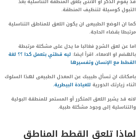
قد يقوم الذكر أو الأنثى بلعق المنطقة التناسلية بعد
التبول كوسيلة لتنظيف المنطقة.
كما ان الوضع الطبيعى ان يكون اللعق للمناطق التناسلية
مرتبطا بقضاء الحاجة.
اما عن لعق الشرج فغالبا ما يدل على مشكلة مرتبطة
بالهضم او الامعاء. اقرأ ايضا:
ليه قطتي بتعمل كدا ؟؟ لغة
القطط مع الإنسان وتفسيرها
بامكانك ان تسأل طبيبك عن المعدل الطبيعى لهذا السلوك
اثناء زيارتك الدورية
للعيادة البيطرية.
لانه قد يشير اللعق المتكرر أو المستمر للمنطقة البولية
والتناسلية إلى وجود مشكلة طبية.
لماذا تلعق القطط المناطق