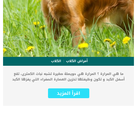
أمراض الكلاب
الكلاب
ما هي المرارة ؟ المرارة هي حويصلة صغيرة تشبه نبات الكمثرى، تقع
أسفل الكبد و تكون وظيفتها تخزين العصارة الصفراء التي يفزها الكبد
والتي تساعد على هضم الدهون في الجسم. حصوات المرارة في الكلاب،
أو حصوات المرارة بشكل عام تسبب الانسداد في المرارة، وبالتالي تعيق
اقرأ المزيد
قدرة المرارة على تخزين العصارة الصفراوية بكفاءة كاملة. بالإضافة إلى
ذلك فإن العصارة المتكونة والمتراكمة بسبب الحصوات قد تتسبب في
تمدد أنسجة المرارة، مما قد يسبب التهابها أو قد يؤدي إلى موت أنسجة
المرارة بالكامل. تنتشر مشاكل حصوات المرارة في الكلاب في منتصف عمر
الكلاب وبخاصة الكلاب من نوعية كلاب كوكر سبانيول. لكن ذلك لا يمنع من
تكرار المشكلة في الكلاب من أي سلالة. أعراض حصوات المرارة عند
الكلاب مشاكل المرارة في الكلاب قد تكون أحيانا بدون أعراض تماما، لكن
في كثير من الأحيان تظهر بعض الأعراض والتي تكون كالتالي: الحمى