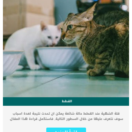
الثانية,يعاني الكلب […]
القطط
قلة الشهية عند القطط حالة شائعة يمكن ان تحدث نتيجة لعدة اسباب
سوف نتعرف عليها من خلال السطور التالية, فاستكمل قراءة هذا المقال.
اذا امتنعت قطتك عن الطعام لمدة تزيد عن 24 ساعة فعليك فحصها
ومحاولة معرفة السبب, فربما يكون لديها اصابة فى الفم مثل تقرحات