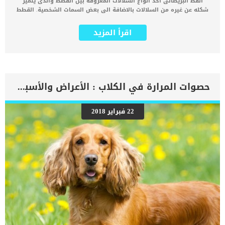
القط البريطانى احد انواع السلالات المعروفة بين القطط والذى يتميز
شكله عن غيره من السلالات بالاضافة الى بعض السمات الشخصية. القطط
مثل البشر يتشابهون جميعا مع عدة صفات وتختلف صفات كل سلالة عن
الاخرى. كما من المهم ان تتعرف على التاريخ الكامل بخصوص قطتك لان
اقرأ المزيد
نشأتها وحياتها الاولية ستظهر عليها بعض الصفات والعلامات. هذه
السلالة نشأت في بريطانيا العظمى ، لكن التقارير السابقة تشير إلى أنهم
كانوا من نسل القطط المنزلية مع القطط المحلية البرية خلال أيام روما
القديمة. كما تم الاعتراف بها من قبل كل من Cat Fanciers Association و The
International Cat Association عام 1980. اقرا ايضا: ماذا تعرف عن القطط من
سلالة كورات ؟ المواصفات الشخصية للقط البريطانى من الضرورى ان
حصوات المرارة في الكلاب : الأعراض والأسباب والعلاج
تتعرف على السمات الشخصية الخاصة بقطك اى كانت سلالته حتى تتمكن
من التعامل معاه بشكل صحيح وتقدم له افضل جودة حياة. من خلال
السطور التالية سنطلعك على اشهر الصفات الشخصية: _ حنون _كريم _كما
22 فبراير 2018
يحب القفز _يميل الى الانعزال _طبيعة معطفة تجعلة دائما ذو درجة جرارة
مرتفعة _ذكى _مخلص _له حس فكاهى يسعد الاخرين _واثق فى نفسه
_هادئ للغاية _يحسن التصرف فى كثير من التصرفات _كما يفضل العيش
فى الاماكن المغلقة _مع الاسف تنهزم فى المعارك, فلا تتركها بمفردها
خارج المنزل تعرف على المواصفات الجسدية للقط […]