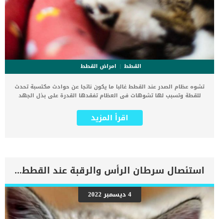
القطط
امراض القطط
تشوه عظام الصدر عند القطط غالبا ما يكون ناتجا عن حوادث مكتسبة تحدث
للقطة وتسبب لها تشوهات فى العظام تفقدها القدرة على بذل الجهد
والتنفس بسهولة. عظم الصدر عند القطط هو عظم مسطح طويل يقع في
وسط الصدر ، والغضاريف الضلعية هي الغضاريف التي تربط عظم الصدر
اقرأ المزيد
بنهايات الضلوع. يحدث تشوه عظام الصدر عند القطط مما يؤدي إلى
تضييق أفقي للصدر ، خاصة في الجانب الخلفي. كما انه فى هذه الحالة
يبدو منتصف الصدر مسطحًا أو مقعرًا ، وليس محدبًا قليلاً. اقرأ ايضا: اصلاح
كسور العظام جراحيا عند القطط “مقال شامل” ترتبط هذه الحالة بمجموعة
من الاعراض والعلامات وتتوقف على مجموعة اخرى من الاسباب سنعرفك
عليها فى هذا المقال. علامات واعراض تشوه عظام الصدر عند القطط
استئصال سرطان الرأس والرقبة عند القطط بالتفاصيل
صعوبة في التنفس يكون القط غير قادر على أداء التمارين الروتينية زيادة
عمق التنفس التهابات الرئة المتكررة فقدان الوزنسعال التقيؤ ضعف
الشهية عدم زيادة الوزن السبب الوحيد الذى يكمن خلف هذه المشكلة هو
4 ديسمبر 2022
الاستعداد الوراثى والذى تحفزه بعض السلالات اكثر من الاخرى. اقرأ ايضا:
تشوه العظام والتقزم عند القطط تشخيص الطبيب البيطرى لحالة القط
سوف تحتاج إلى إعطاء الطبيب البيطري تاريخًا شاملاً لصحة قطتك ، وأي