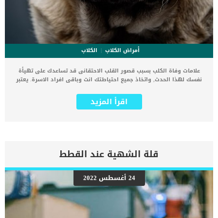
أمراض الكلاب
الكلاب
علامات وفاة الكلب بسبب قصور القلب الاحتقانى قد تساعدك على تهيأة
نفسك لهذا الحدث, واتخاذ جميع احتياطتك انت وباقى افراد الاسرة. يعتبر
مرض قصور القلب الاحتقانى من اخطر الحالات المرضية التى يمكن ان
يتعرض لها جميع الكائنات الحية بما فى ذلك الكلاب والقطط. كما ان القلب
اقرأ المزيد
يعتبر عضوا رئيسيا فى جسم الكلاب, واى قصور به يعتبر قصور فى باقى
اجزاء الجسم. يحدث قصور القلب الاحتقاني (CHF) عندما يكون القلب غير
قادر على ضخ الدم بشكل كافٍ في جميع أنحاء الجسم. ينتج عن ذلك عودة
الدم إلى الرئتين وتراكم السوائل في تجاويف الجسم ، مما يقيد القلب
والرئتين ويمنع تدفق الأكسجين الكافي في جميع أنحاء الجسم. اقرا ايضا:
اعراض وعلامات تضخم القلب عند الكلاب فى هذا المقال سنطلعك على
قلة الشهية عند القطط
بعض العلامات التي تشير إلى أن كلبك قد اقترب من مرحلة يحتافيها إلى
رعاية المسنين أو قد تفكر في القتل الرحيم. يمكننا اختصار هذه العلامات
على شكل مجموعة من المراحل التى يتدرجها الكلب الى ان يصل الى
24 أغسطس 2022
النهاية. اهم علامات وفاة الكلاب بسبب قصور القلب الاحتقانى كما ذكرنا
ستكون هذه العلامات عبارة عن مراحل متدرجة الى المرحلة الاخيرة وهى
الوفاة. _المرحلة الاولى, تظهر ان الكلب معرض لخطر الإصابة بسرطان
القلب ، ولكن ليس لديه أعراض ولا تغييرات في القلب. _المرحلة