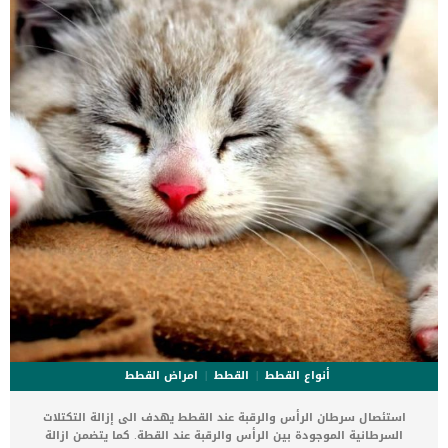
معلومات لديك عن أصلها وخلفيتها الجينية ، وبداية الأعراض. كما سيُجري
طبيبك البيطري عدة صور بالأشعة السينية لتجويف […]
أنواع القطط
القطط
امراض القطط
استئصال سرطان الرأس والرقبة عند القطط يهدف الى إزالة التكتلات
السرطانية الموجودة بين الرأس والرقبة عند القطة. كما يتضمن ازالة