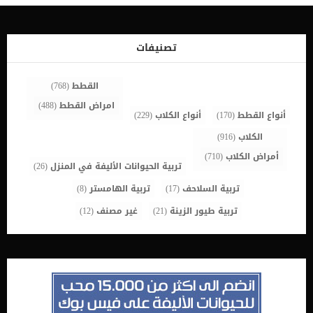
وارتفاع الحرارة. فقدان الشهية. القئ. الجفاف. ألم البطن. اصفرار الجلد.
كثرة التبول وكثرة العطش. التهاب الغشاء البريتوني Peritonitis. أسباب
حصوات المرارة في الكلاب الأسباب تتنوع بين سلالات الكلاب المختلفة،
فقد تكون الأسباب وراثية أو بسبب مشاكل في طريقة تغذية الكلاب،
تصنيفات
وكذلك قد تكون بسبب السمنة. نلخص لكم الأسباب كالتالي: مشاكل في
التمثيل الغذائي للدهون (قد تكون مشكلة وراثية). كسل في المرارة. […]
القطط
(768)
امراض القطط
(488)
أنواع القطط
(170)
أنواع الكلاب
(229)
الكلاب
(916)
أمراض الكلاب
(710)
تربية الحيوانات الأليفة في المنزل
(26)
تربية السلاحف
(17)
تربية الهامستر
(8)
تربية طيور الزينة
(21)
غير مصنف
(12)