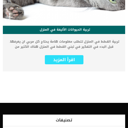
تربية الحيوانات الأليفة في المنزل
تربية القطط في المنزل تتطلب معلومات هامة يحتاج كل مربي ان يعرفها.
قبل البدء في التفكير في تبني القطط في المنزل هناك الكثير من
الأساسيات التي عليك فهمها لتنعم بصحبة جميلة مع هذا الحيوان الأليف.
برغم أن القطط حيوانات أليفة جميلة وودودة لكنها تحتاج منك عناية
اقرأ المزيد
ورعاية كبيرة. يعتقد البعض ان تربية الحيوانات الأليفة تتلخص في توفير
الأكل والمياه فقط لكن الحقيقة أكبر من ذلك بكثير. لذلك نقدم لك 5
معلومات عن تربية القطط يجب ان تعرفها جيدا قبل تبني القطط في
المنزل. اقرأ أيضا: جدول تطعيم القطط – دليلك الشامل في تطعيم
القطط بكافة أنواعها تقليم أظافر القطط بالطريقة الصحيحة – موضوع
متكامل جرعات إطعام القطط اليتيمة من سن يوم إلى 56 يوم بالتفصيل
لا تشتري القطط, ابدأ بمحاولات التبني أولا هل تعلم عدد القطط التي
تحتاج إلى مأوى في البيئة المحيطة حولك؟ هل تعلم كم عدد مربي القطط
الذين يبحثون دوما عن من يتبنى القطط الصغيره الوليدة؟ أو من يبحث عن
متبني لقطة بسبب سفر صاحبها أو عدم قدرته على العناية بالقطط في
الوقت الحالي؟ هناك المئات من مربي القطط الذين يبحثون دائما عن
متبني للقطط. لذلك عليك أولا ان تبحث في المحيطين حولك بدلا من شراء
تصنيفات
قطة من أي متجر لبيع الحيوانات. بالطبع يمكنك أيضا […]