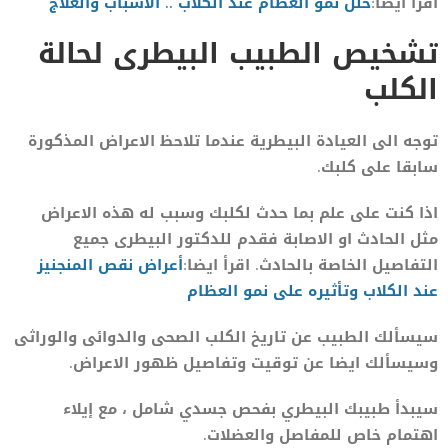
اقرأ ايضا:
خلل نمو العظام عند الكلاب .. الاسباب والعلاج
تشخيص الطبيب البيطرى لحالة
الكلب
توجه الى العيادة البيطرية عندما تلاحظ الاعراض المذكورة
سابقا على كلبك.
اذا كنت على علم بما حدث لكلبك وسبب له هذه الاعراض
مثل الحادث او الاصابة فقدم للدكتور البيطرى جميع
التفاصيل الخاصة بالحادث. اقرأ ايضا:
أعراض نقص المنجنيز
عند الكلاب وتأثيره على نمو العظام
سيسألك الطبيب عن تاريخ الكلب الصحى والدوائى والوراثى
وسيسألك ايضا عن توقيت وتفاصيل ظهور الاعراض.
سيبدأ طبيبك البيطري بفحص جسدي شامل ، مع إيلاء
اهتمام خاص للمفاصل والعضلات.