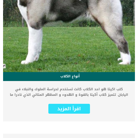
أنواع الكلاب
كلب اكيتا هو احد الكلاب كانت تستخدم لحراسة الملوك والنبلاء في
اليابان. تتميز كلاب أكيتا بالقوة و الهدوء و المظهر المثالي الذي نادرا ما
تجده في سلالات الكلاب الكبيرة. سنقدم لك في هذا المقال معلومات عن
كلاب أكيتا واشهر ألوانها وانواعها وطرق الاهتمام بها. محتويات
اقرأ المزيد
الموضوع:مميزات كلب اكيتا الياباني تاريخ نشاة سلالة كلاب الأكيتا الصفات
الجسدية لكلاب أكيتا الصفات السلوكية لكلب أكيتا تربية جرو اكيتا والعناية
به اسعار كلب اكيتا صور لكلاب أكيتا مميزات كلب اكيتا الياباني أو
الامريكي تتميز سلالة كلاب الأكيتا ببنية قوية وصلبة، لذا كانت ومازالت
تستخدم بغرض الحراسة وترهيب المتطفلين واللصوص. في الماضي، كانت