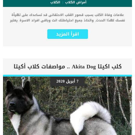
أمراض الكلاب
الكلاب
علامات وفاة الكلب بسبب قصور القلب الاحتقانى قد تساعدك على تهيأة
نفسك لهذا الحدث, واتخاذ جميع احتياطتك انت وباقى افراد الاسرة. يعتبر
مرض قصور القلب الاحتقانى من اخطر الحالات المرضية التى يمكن ان
يتعرض لها جميع الكائنات الحية بما فى ذلك الكلاب والقطط. كما ان القلب
اقرأ المزيد
يعتبر عضوا رئيسيا فى جسم الكلاب, واى قصور به يعتبر قصور فى باقى
اجزاء الجسم. يحدث قصور القلب الاحتقاني (CHF) عندما يكون القلب غير
قادر على ضخ الدم بشكل كافٍ في جميع أنحاء الجسم. ينتج عن ذلك عودة
الدم إلى الرئتين وتراكم السوائل في تجاويف الجسم ، مما يقيد القلب
والرئتين ويمنع تدفق الأكسجين الكافي في جميع أنحاء الجسم. اقرا ايضا:
اعراض وعلامات تضخم القلب عند الكلاب فى هذا المقال سنطلعك على
كلب اكيتا Akita Dog .. مواصفات كلاب أكيتا
بعض العلامات التي تشير إلى أن كلبك قد اقترب من مرحلة يحتافيها إلى
رعاية المسنين أو قد تفكر في القتل الرحيم. يمكننا اختصار هذه العلامات
على شكل مجموعة من المراحل التى يتدرجها الكلب الى ان يصل الى
7 أبريل 2020
النهاية. اهم علامات وفاة الكلاب بسبب قصور القلب الاحتقانى كما ذكرنا
ستكون هذه العلامات عبارة عن مراحل متدرجة الى المرحلة الاخيرة وهى
الوفاة. _المرحلة الاولى, تظهر ان الكلب معرض لخطر الإصابة بسرطان
القلب ، ولكن ليس لديه أعراض ولا تغييرات في القلب. _المرحلة
الثانية,يعاني الكلب […]