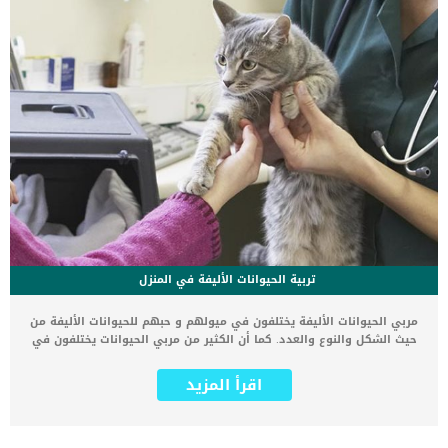
تربية الحيوانات الأليفة في المنزل
مربي الحيوانات الأليفة يختلفون في ميولهم و حبهم للحيوانات الأليفة من
حيث الشكل والنوع والعدد. كما أن الكثير من مربي الحيوانات يختلفون في
ردود افعالهم تجاه حيواناتهم التي يقتنوها. على سبيل المثال فالبعض
يربي الحيوانات الأليفة لأنه يعلم أهمية وجودها في حياته, والبعض الآخر
اقرأ المزيد
يربيها على سبيل مسايرة الموضة والصيحات المختلفة بدون حب حقيقي
لهذه الحيوانات. لكن في جميع الأحوال فإن الحيوانات يجب ان تحظى
بالرعاية اللازمة عن طريق طبيبك البيطري, ومثلما يختلف مربي الحيوانات
فإن الأطباء البيطريين يختلفون في ثقافاتهم وطريقة تعاملهم مع حيوانك