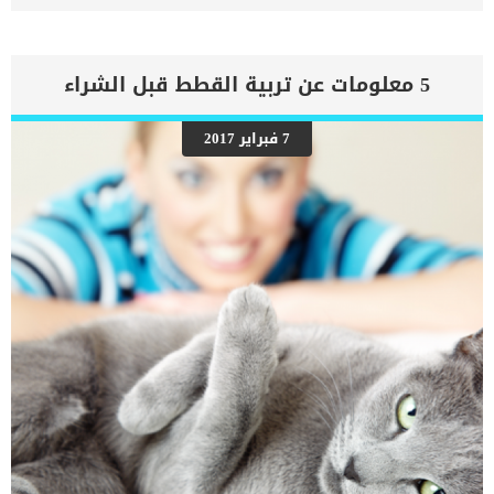
متذبذبة. فى بعض الحالات تكون هذه الحالة شديدة للغاية وتسبب للكلب
فقدان كامل للحركة والتعايش. كما يمكن ان تصيب هذه الحالة الكلاب من
جميع السلالات ولكنها تشيع اكثر بين الكلاب الضخمة. متلازمة الكلاب
المتذبذبة هى مرض يعيق العمود الفقري في منطقة الرقبة كما يؤدي
5 معلومات عن تربية القطط قبل الشراء
ضغط الحبل الشوكي وآفات العمود الفقري إلى حدوث مشية متذبذبة. اقرأ
ايضا: الجراحة الاستكشافية لمفاصل الكلاب..بالتفاصيل أعراض متلازمة
الكلاب المتذبذبة اعتقد ان هذه الحالة لا تحتاج الى اعراض كثيرة حتى
7 فبراير 2017
تتمكن من ملاحظتها ولكن الى جانب المشية المتذبذبة ستظهر على كلبك
بعض الأعراض التالية: مشية غير مستقرة في الرجلين الخلفيتينالمشى
بزاوية أكبر بين الارجلخطوة قصيرة متقطعة على أرجل أمامية صلبةضغط
الرأس لأسفل لتخفيف الألمكما انه في الحالات الحادة ، قد يكون الكلب
مصابًا بشلل رباعيغالبًا ما يتسبب الاستدارة في سقوط الكلبالحركة
المستحيلة على الأسطح الزلقةالتآكل المفرط لأظافر اصابع القدمين
الخلفيتين […]