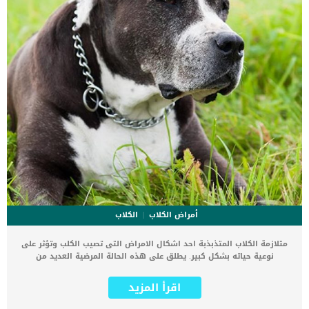
أمراض الكلاب
الكلاب
متلازمة الكلاب المتذبذبة احد اشكال الامراض التى تصيب الكلب وتؤثر على
نوعية حياته بشكل كبير. يطلق على هذه الحالة المرضية العديد من
الأسماء وجميعها تنم وتصف فقدان قدرة الكلب على الحركة بشكل مستقر
وطبيعي. اقرأ ايضا: عدم اتزان المشى عند الكلاب بشكل دائم وعلاجه كما
اقرأ المزيد
يمكن وصف متلازمة الكلاب المتذبذبة بأنها عبارة عن ضغط على العمود
الفقرى. الضغط الواقع على العمود الفقري يسبب ألما شديدا ومشية