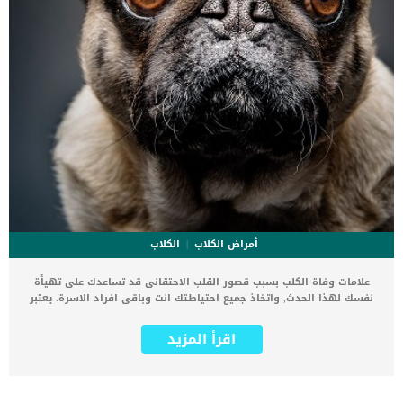
أمراض الكلاب
الكلاب
علامات وفاة الكلب بسبب قصور القلب الاحتقانى قد تساعدك على تهيأة
نفسك لهذا الحدث, واتخاذ جميع احتياطتك انت وباقى افراد الاسرة. يعتبر
مرض قصور القلب الاحتقانى من اخطر الحالات المرضية التى يمكن ان
يتعرض لها جميع الكائنات الحية بما فى ذلك الكلاب والقطط. كما ان القلب
اقرأ المزيد
يعتبر عضوا رئيسيا فى جسم الكلاب, واى قصور به يعتبر قصور فى باقى
اجزاء الجسم. يحدث قصور القلب الاحتقاني (CHF) عندما يكون القلب غير
قادر على ضخ الدم بشكل كافٍ في جميع أنحاء الجسم. ينتج عن ذلك عودة
الدم إلى الرئتين وتراكم السوائل في تجاويف الجسم ، مما يقيد القلب