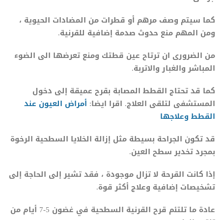
كما سيتم وصف مرهم أو قطرات من المضادات الحيوية ،
ومن المهم منع حدوث صدمة إضافية للقرنية.
من الضرورى ان ترتاح عين قطتك ومنع تعرضها الى الضوء
المباشر والغبار والاتربة.
كما قد تحتاج القطط المصابة بقرح عميقة إلى دخول
المستشفى لتلقى العلاج. اقرا ايضا:
أمراض العيون عند
القطط وعلاجها
قد تكون الجراحة بسيطة مثل إزالة الخلايا السطحية الرخوة
بمجرد تخدير سطح العين.
إذا كانت القرحة لا تزال موجودة ، فقد تشير إلى الحاجة إلى
تشخيصات إضافية وعلاج أكثر قوة.
عادة ما تلتئم قرح القرنية السطحية في غضون 5-7 أيام من