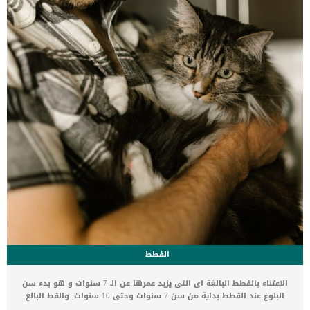
بتر (إزالة جراحية) بسبب عدوى أو سرطان […]
القطط
الاعتناء بالقطط البالغة اى التى يزيد عمرها عن الـ 7 سنوات و هو بدء سن
البلوغ عند القطط بداية من سن 7 سنوات وحتى 10 سنوات, والقط البالغ
من العمر 11 عاما الى 15 عام يعتبر قط مسن. كما تشيع الأمراض فى