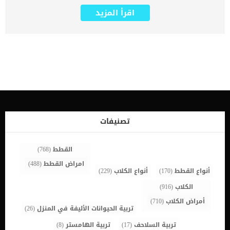
القطط الأكبر سنا لذا فيجب عليك ان تقوم بكشف دوري كل 6 أشهر حتى
اقرأ المزيد
تكتشف الامراض والاصابات وتتم معالجتها قبل الوصول لمرحلة الخطر.
يعتبر الاعتناء بالقطط البالغة امرا هاما جدا للحفاظ على صحة قطتك التى
ترافقك منذ سنوات, سوف تظهر عليها العديد من التغيرات الشكلية
والصحية يجب عليك مراعاتها جيدا. اقرا ايضا: حركات الذيل عند القطط
وتفسيرها إليك أكثر الأعراض المحتمل ظهورها عند القطط من بعد سن
السابعة خلل في الوزن “زيادة أو فقدان”. اقرأ ايضا: قلة الشهية عند
القططتغير فى عادات استخدام صندوق الفضلات قلة القدرة على الجري
والقفز. اقرأ ايضا: اختلال التوازن عند القطط واسبابهتغير عام في السلوك
مثل الاختباء التفاعلات مع جميع أفراد الأسرة ما هي الامراض الشائعة عند
القطط البالغة امراض الاسنان : تعتبر امراض الاسنان اكثر الامراض شيوعا
عند القطط البالغة وجود ثقوب فى اسنان القطة وهو ما يعرف بارتشاف
الاسنان.هشاشة العظام والتهاب المفاصل والذى يصيب أكثر من 90% من
تصنيفات
القطط البالغين. اقرأ ايضا: رد المفصل المخلوع بدون جراحة عند القطط
بالتفصيلالفشل الكلوي وأمراض […]
القطط
(768)
امراض القطط
(488)
أنواع القطط
(170)
أنواع الكلاب
(229)
الكلاب
(916)
أمراض الكلاب
(710)
تربية الحيوانات الأليفة في المنزل
(26)
تربية السلاحف
(17)
تربية الهامستر
(8)