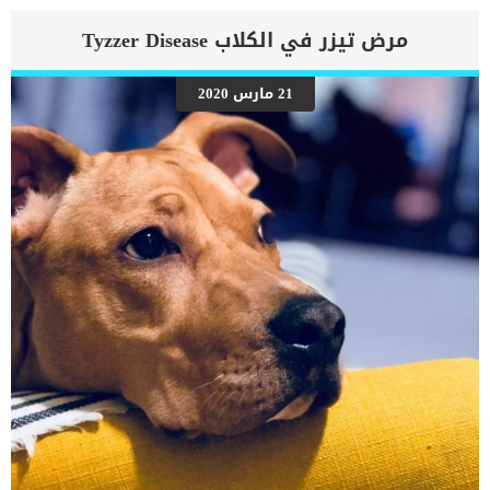
والرئتين ويمنع تدفق الأكسجين الكافي في جميع أنحاء الجسم. اقرا ايضا:
اعراض وعلامات تضخم القلب عند الكلاب فى هذا المقال سنطلعك على
مرض تيزر في الكلاب Tyzzer Disease
بعض العلامات التي تشير إلى أن كلبك قد اقترب من مرحلة يحتافيها إلى
رعاية المسنين أو قد تفكر في القتل الرحيم. يمكننا اختصار هذه العلامات
على شكل مجموعة من المراحل التى يتدرجها الكلب الى ان يصل الى
21 مارس 2020
النهاية. اهم علامات وفاة الكلاب بسبب قصور القلب الاحتقانى كما ذكرنا
ستكون هذه العلامات عبارة عن مراحل متدرجة الى المرحلة الاخيرة وهى
الوفاة. _المرحلة الاولى, تظهر ان الكلب معرض لخطر الإصابة بسرطان
القلب ، ولكن ليس لديه أعراض ولا تغييرات في القلب. _المرحلة
الثانية,يعاني الكلب […]