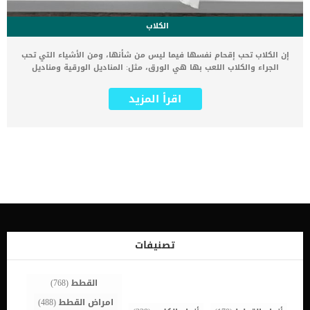
الكلاب
إن الكلاب تحب إقحام نفسها فيما ليس من شأنها، ومن الأشياء التي تحب
الجراء والكلاب اللعب بها هي الورق، مثل: المناديل الورقية ومناديل
المطبخ وورق التواليت. وكثيرا ما سمعنا عن شكاوى من مربي الكلاب
بانهم عادوا إلى المنزل فوجدوا الكلب قد قام بتدمير المناديل والأوراق ..
اقرأ المزيد
مما يجعلك تسأل لماذا تأكل الكلاب المناديل الورقية ؟ لماذا يعد تمزيق
الورق أمرًا لا يُقاوم عند الكلاب؟ يقول سكوت شيفر، وهو مستشار معتمد
لسلوك الحيوانات، إن ذلك غالباً يرجع إلى الرائحة . إذا كنت قد استخدمت
إحدى تلك المنتجات لمسح فمك أو حتى لمسح أنفك أو يديك، فتلك رائحة
جذابة للكلاب. كما قد تلجأ الكلاب إلى أكل المناديل الورقية بسبب الملل أو
القلق أيضًا.. اقرأ: علامات تدل على الخوف والقلق عند الكلاب الخوف
والملل و الضيق قد يجعل الكلاب تمزق المنتجات الورقية. أما إذا كانت
الكلاب تأكل الورق بالفعل و في بعض الأحيان النادرة جدا قد يكون أكل
الأوراق هو أحد الأمراض التي تصيب الكلاب. اقرأ أيضا: كيف تمنع كلبك من
مضغ الأحذية والأثاث لماذا تأكل الكلاب المناديل الورقية والأوراق هناك
تفسير آخر في موضوع أكل الكلاب للأوراق والمناديل. في كثير من الأحيان،
تمزق الكلاب المحارم والمناشف لمجرد المتعة حيث أن السبب الأول هو
تصنيفات
-على الأرجح- لأنهم يستمتعون بإحساس التمزيق. الكلاب والجراء
يستمتعون […]
القطط
(768)
امراض القطط
(488)