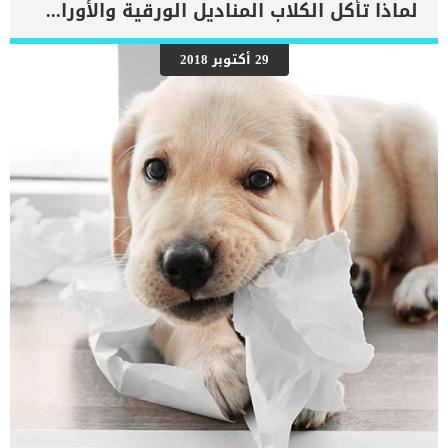
الحماية الطبيعية للغشاء المخاطي المعدي المعوي ، فقد يصاب كلبك
لماذا تأكل الكلاب المناديل الورقية والأوراق ؟
بقرحة. اقرا ايضا: خطورة انسداد الامعاء عند الكلابكما يمكن أن يحدث
اضطراب في الحاجز المخاطي بشكل مستقل أو نتيجة لسبب ثانوي.هناك
مجموعة من الاعراض المرتبطة بهذه الحالة سنقدمها لك فى هذا المقال
29 أكتوبر 2018
الى جانب مجموعة اخرى من الاسباب المتوقفة عليها قرحة المعدة
والامعاء عند الكلابكما سنقدم لك خطوات الطبيب البيطرى لعمل التشخيص
الطبى لحالة الكلب وافضل الطرق العلاجية. اعراض قرحة المعدة والامعاء
عند الكلاب فقر الدم (نقص الحديد بسبب النزيف المزمن)فقدان الوزنقلة
الشهيةنشاطالقيء. قد يكون هناك وجود دم (قيء دموي)شحوب الغشاء
المخاطي بسبب النزيف الشديدمعدل ضربات القلب السريع […]