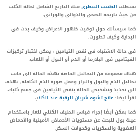
سيطلب
الطبيب البيطرى
منك التاريخ الشامل لحالة الكلب
من حيث تاريخه الصحى والدوائى والوراثى.
كما سيسألك حول توقيت ظهور الاعراض وكيف بدت فى
البداية وكيف تطورت.
في حالة الاشتباه في نقص الثيامين ، يمكن اختبار تركيزات
الفيتامين في البلازما أو الدم أو البول أو اللعاب.
هناك مجموعة من التحاليل الخاصة بهذه الحالة الى جانب
تحاليل الدم والبول والبراز وعمل صورة الدم الكاملة, تهدف
الى تحديد وتشخيص الحالة بنقص الثيامين فى جسم كلبك.
اقرأ ايضا:
علاج تشوه شريان الرقبة عند الكلا
ب
كما يمكن أيضًا إجراء قياس الطيف الكتلي للغاز باستخدام
عينة بول للبحث عن مستويات الأحماض الأمينية والأحماض
العضوية والسكريات وكحولات السكر.