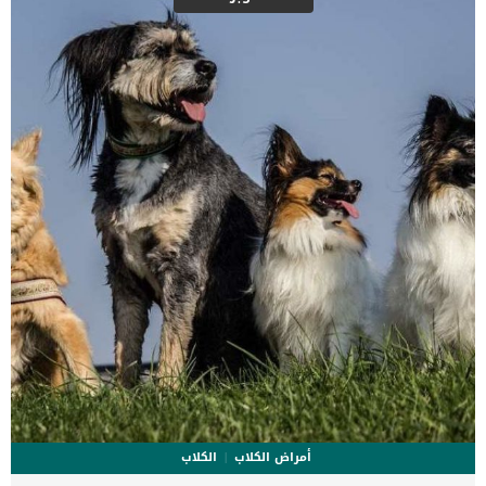
الحالة الصحية للكلب. يشيع مرض الدهليز بين الكلاب الاكبر سنا, والمسنين
اكثر من الكلاب الصغيرة والجراء. ترتبط هذه الحالة ببع ضالارعاض سنقدمها
لك فىا لسطور التالية الى جانب انها تتوقف على مجموعة من الاسباب. كما
سنقدم لك خطوات الطبيب البيطرى لعمل التشخيص الطبى الكامل الذى
ينتهى بوضع خطة علاجية تتناسب مع […]
أمراض الكلاب
الكلاب