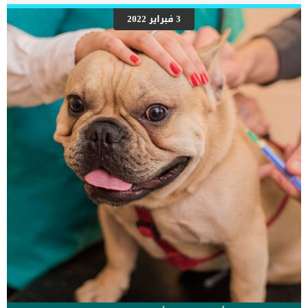
والحركة. فهي تساعد على تقليل ضغط الدم, تقليل الدهون
والكوليسترول. كما أن تربية الحيوانات الأليفة تتسبب في تقليل الإجهاد
3 فبراير 2022
والتوتر. كما أثبتت دراسات عدة أن مرضى الشريان التاجي الذين يهتمون
بتربية الحيوانات الأليفة في البيت هم عرضة بشكل أقل للموت المفاجئ
عمن سواهم, وذلك ريجع بشكل أساسي لفوائد تربية الحيوانات الأليفة.
فوائد نفسية وعاطفية تتعلق بتربية الحيوانات الأليفة: الحيوانات الأليفة
دائما تظهر حبها لك بدون مقابل. كذلك فإنها مصدر دائم للضحك واللعب
والحركة. حاجة الإنسان للعاطفة والألفة […]