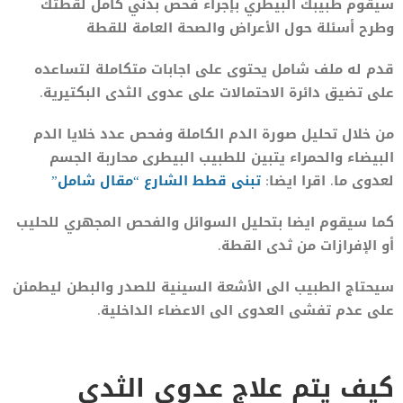
سيقوم طبيبك البيطري بإجراء فحص بدني كامل لقطتك
وطرح أسئلة حول الأعراض والصحة العامة للقطة
قدم له ملف شامل يحتوى على اجابات متكاملة لتساعده
على تضيق دائرة الاحتمالات على عدوى الثدى البكتيرية.
من خلال تحليل صورة الدم الكاملة وفحص عدد خلايا الدم
البيضاء والحمراء يتبين للطبيب البيطرى محاربة الجسم
لعدوى ما. اقرا ايضا:
تبنى قطط الشارع “مقال شامل”
كما سيقوم ايضا بتحليل السوائل والفحص المجهري للحليب
أو الإفرازات من ثدى القطة.
سيحتاج الطبيب الى الأشعة السينية للصدر والبطن ليطمئن
على عدم تفشى العدوى الى الاعضاء الداخلية.
كيف يتم علاج عدوى الثدى