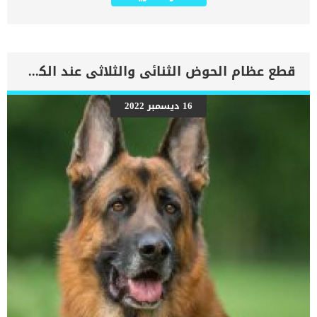
القطط يصيبه خلل فى وظيفته و يسمح ببروز العضو عبر الجدار العضلي
إلى تجويف الصدر. اقرأ ايضا: ما هو علاج زغطة القطط (فواق القطط)
الأعضاء التى تنحصر فى فتاق الحجاب الحاجز تعاني من ضعف الدورة
الدموية وعادة ما تموت خلال فترة زمنية قصيرة. بناء على سبق ومع توالى
انقطاع الدورة الدموية عن الأعضاء الموجودة داخل جسم القطة بدون علاج
فان القطة تفقد حياتها. فى هذا المقال سوف نتعرف على تفاصيل عملية
قطع عظام الحوض الثنائى والثلاثى عند الكلاب ودوافعه
تصحيح الأوضاع الداخلية للحجاب الحاجز عند القطط وكيفية التعامل مع
الفتاق. اقرأ ايضا: خطورة الفتاق عند القطط وعلاجه الاجراءات المتعلقة
بفتاق الحجاب الحاجز عند القطط تحتاج هذه العملية الجراحية الى وضع
16 ديسمبر 2022
القطة تحت التخدير الكلى والذى يتطلب عدم وجود اى ضعف بعضلة القلب
او الرئتين عند القطة. تعتبر الخطورة شديدة جدا فى حالة ان هناك
مضاعفات صحية تمنع التخدير الكلى للقطة فى هذه الحالة. اعتمادا على
النتائج الإيجابية من تحاليل القطة يحدد الطبيب البيطرى موعد
العملية.سيطلب منك الطبيب البيطري منع الطعام والشراب عن قطتك […]