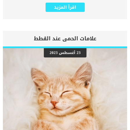
كلبك. عادة ما يكون استخدام الموجات فوق الصوتية للعناية بأسنان
اقرأ المزيد
الكلاب جزءًا من إجراء أكبر يتضمن تنظيف أسنان الكلب وتلميعها. اقرأ
ايضا: إلتهاب الفم عند الكلاب : تقرحات الأنسجة واللثة في الكلب التهاب
اللثة ، ورائحة الفم الكريهة ، واصفرار الأسنان أو تغير لونها من ضمن
الاصابات التى تعمل الموجات الصوتية على تقليل احتمالية حدوثها. العلاج
الفورى لأمراض اللثة عند الكلاب امر هام وضرورى لا يحتمل التأخير ويتطلب
التوجه السريع الى العيادة البيطرية. أمراض الفم واللثة تؤثر على نمط
علامات الحمى عند القطط
حياة الكلب بشكل كامل, فلا يتمكن من الأكل والشرب وإصدار الأصوات. كما
تسبب أمراض اللثة والأسنان ألم شديد جدا للكلاب ويجب الا تهمل جلسات
العناية بها فى العيادة او فى المنزل. إجراءات استخدام الموجات فوق
23 أغسطس 2023
الصوتية للعناية بأسنان الكلاب سيقوم الطبيب البيطري بعمل فحص عام
على الفم حتى يرى الإصابات والتقرحات الواضحة.كما سيقوم بعمل تحاليل
الدم والبول للتأكد من عدم خطورة وضع الكلب تحت التخدير العام.في حالة
الاشتباه في وجود مرض أساسي سيقوم الطبيب بأخذ صور بالأشعة
السينية.تأتى هنا مرحلة استخدام أداة لتوجيه الموجات فوق الصوتية على
الأسنان لإزالة […]