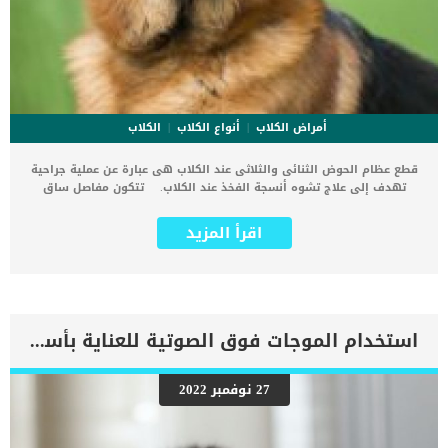
أمراض الكلاب
أنواع الكلاب
الكلاب
قطع عظام الحوض الثنائى والثلاثى عند الكلاب هى عبارة عن عملية جراحية
تهدف إلى علاج تشوه أنسجة الفخذ عند الكلاب. تتكون مفاصل ساق
الكلب من عدة أجزاء مختلفة من العظام والأنسجة وعندما يتم تشكيل هذه
القطع بشكل صحيح تتحرك ساق الكلب بحرية وبدون ألم. اقرا ايضا: كسور
اقرأ المزيد
العظام في الكلاب وعلاجها عند بعض الكلاب لا يتناسب رأس الفخذ الذي
يشكل الجزء العلوي من عظام الساق بشكل كامل مع تجويف الحوض. يعرف
تجويف الحوض بأسم “الحُق” وهو تجويف مقعر فى الحوض يسمح لرأس
الفخذ بالاستقرار. تهدف عملية قطع عظام الحوض الثنائى والثلاثى عند
الكلاب الى تعديل تشوه الأنسجة فى تجويف الحوض وتحسين وضعية رأس
الفخذ. يمكن استخدام طرق تأهيلية أخرى غير جراحية لتقوية العضلات
استخدام الموجات فوق الصوتية للعناية بأسنان الكلاب
الداعمة أو تصحيح خلل الأنسجة, ولكن تتم أفضل النتائج بعد هذه العملية
الجراحية. كما يفضل ان تتم عمليات قطع عظام الحوض الثنائى والثلاثى عند
الكلاب فى وقت مبكر من اكتشاف الاصابة قبل ان يحدث للكلب التهاب
27 نوفمبر 2022
المفاصل. اقرأ ايضا: خلل نمو العظام عند الكلاب .. الاسباب والعلاج إجراءات
جراحة قطع عظام الحوض عند الكلاب قبل السير فى إجراءات العملية
سيقوم الطبيب بأخذ صور واشعات لوضع الحوض عظام الفخذ. كما سيقوم