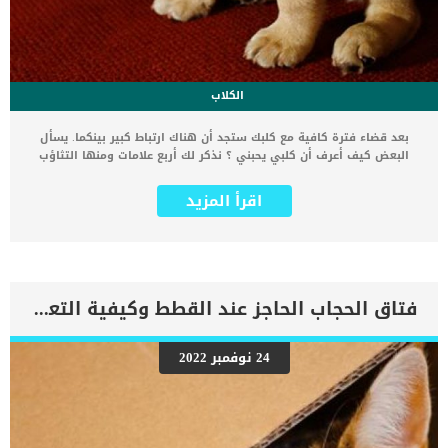
الكلاب
بعد قضاء فترة كافية مع كلبك ستجد أن هناك ارتباط كبير بينكما. يسأل
البعض كيف أعرف أن كلبي يحبني ؟ نذكر لك أربع علامات ومنها التثاؤب
وهي أحد أغرب علامات الحب في الكلاب ! يتساءل الكثير من أصحاب الكلاب
ويقولون هل كلبي يحبني؟ نحن نظهر اهتمامنا بكلابنا وحبنا لهم في
اقرأ المزيد
الكثير من الأحيان ولكن ماذا عن الكلاب وكيف نعرف أنهم يبادلونا نفس
المشاعر؟ كيف لنا أن نعرف ما الذي تشعر به الكلاب تجاهنا؟ هناك الكثير
من العلامات المدهشة التي تظهر على الكلاب وتدل على حبهم الشديد
لنا، سوف نناقشها معًا اليوم. قام الكثير من المتخصصين في سلوك
الكلاب بدراسة تفكير الكلاب ومشاعرها الخاصة للتعرف على مدى حبهم
للأشخاص المحيطين بهم. وبالفعل تمكن الكثيرون من التعرف على مشاعر
فتاق الحجاب الحاجز عند القطط وكيفية التعامل معه
الكلب وما تدل عليه سلوكياته المختلفة تجاه من حوله من البشر. لذلك إذا
كانت تظهر على كلبك أي من السلوكيات التالية، فإن ذلك يدل على حب
الكلب الشديد والثابت لك. كيف أعرف أن كلبي يحبني 1- يستقبلك الكلب
24 نوفمبر 2022
بفرحة كبيرة عندما تعود إلى المنزل عندما يحب الكلب صاحبه بشدة نجده
يستقبله بحب جنوني وبشغف شديد. كما نلاحظ أن ذيل الكلب في هذه
اللحظات يهتز بشدة وربما يقفز الكلب كثيرًا. وهنا تظهر علامات الحب
الحقيقي على الكلب ويدل ذلك على وفائه وحبه وإخلاصه […]