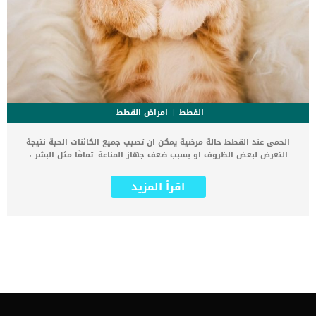
القطط
امراض القطط
الحمى عند القطط حالة مرضية يمكن ان تصيب جميع الكائنات الحية نتيجة
التعرض لبعض الظروف او بسبب ضعف جهاز المناعة. تمامًا مثل البشر ،
يمكن للقطط أن تزيد درجة حرارة الجسم عن المعتاد عندما تكون مريضة.
هناك العديد من الاسباب التى تكمن خلف اصابة القطة بالحمى ولكن يمكن
اقرأ المزيد
ان تصاب القطة بالحمى مجهولة المنشأ. يمكن اعتبار القطة الهادئة
والخاملة التي تبلغ درجة حرارة 103 فهرنهايت وتظهر عليها أعراض المرض
الأخرى تتشابه الاسباب التى تكمن خلف اصابة البشر بالحمى مع نفس
اسباب القطط. اقرا ايضا: تعرف على اثار اللقاح عند القطط اعراض وعلامات
الحمى عند القطط ستجد ان القطة تشعر بالخمول النوم أكثر من المعتاد
ليس لديها شهيةالاختفاء تجنب الأنشطة القيء الإسهال كل هذه
العلامات طارئة عليك بالتوجه الفورى للعيادة البيطرية عندما تظهر واحدة
او اكثر على القطة. اسباب اصابة قطتك بالحمى العدوى والالتهابعدوى
الجهاز التنفسي العلوي عدوى الأسنان الشديدة عندما لا تظهر على قطتك
أي أعراض بخلاف الحمى والشعور بالضيق العام ، قد يقوم طبيبك البيطري