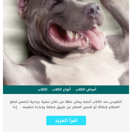
أمراض الكلاب
أنواع الكلاب
الكلاب
التقوس عند الكلاب أصابه يمكن حلها من خلال عملية جراحية تتضمن قطع
العظام لإطالة أو تقصير العظم عن طريق قطعة وإعادة تنظيمه. إذا
وجدت كلبك يعاني من إصابة عظمية ورأيت ان عظام الفخذ ليست فى
وضعها الطبيعى فتوجه به فورا الى العيادة البيطرية. اقرأ ايضا: خلل نمو
اقرأ المزيد
العظام عند الكلاب .. الاسباب والعلاج التقوس عند الكلاب نتيجة لأسباب
خلقية او وراثية بسبب أن زاوية عظم الفخذ لا تسمح لكرة عظمة الفخذ