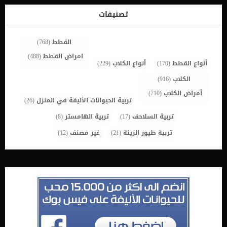
ببساطة بتشخيصها على أنها مصابة بحمى مجهولة السبب. اقرأ ايضا:
النوبات عند القطط وكيفية التعامل معها تشخيص الطبيب البيطرى لحالة
تصنيفات
القط سينظر طبيبك البيطري أولاً في التاريخ الطبي لقطتك وسيطلب منك
سرد أعراض قطتك وإعطاء تفاصيل حول سلوكها. في بعض الأحيان ، قد لا
[…]
القطط
(768)
امراض القطط
(488)
أنواع القطط
(170)
أنواع الكلاب
(229)
الكلاب
(916)
أمراض الكلاب
(710)
تربية الحيوانات الأليفة في المنزل
(26)
تربية السلاحف
(17)
تربية الهامستر
(8)
تربية طيور الزينة
(21)
غير مصنف
(12)