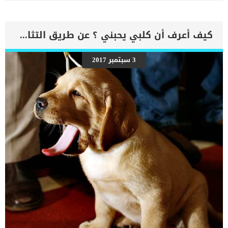
بالتداخل في تجويف الورك. كما يتم علاج هذه الاصابة من خلال إجراء
عملية جراحية لتصحيح زاوية عظم الفخذ والسماح لرأس عظمة الفخذ
بالدخول في تجويف الورك. يتم الاستعانة بالألواح المعدنية والأدوات
لتثبيت العظام داخل جسم الكلب. اقرأ ايضا: كسور العظام في الكلاب
كيف أعرف أن كلبي يحبني ؟ عن طريق التثاؤب!
وعلاجها تحتاج هذه العملية الى طبيب بيطرى متخصص في مشاكل
وإصابات العظام عند الكلاب لانها تحتاج الى الدقة والخبرة. تمكن هذه
العملية الكلب من استعادة نمط حياته بقدر كبير وليس بشكل كامل, مع
3 سبتمبر 2017
الالتزام بجميع تعليمات الطبيب البيطرى. اقرا ايضا: كسور الساق الامامية
للكلاب استكمل قراءة هذا المقال حتى تتعرف على الإجراءات والوقت
المستغرق للتعافى والانتعاش. إجراءات عملية قطع العظام لعلاج التقوس
عند الكلاب قبل الاسترسال فى إجراءات العملية عليك ان تعرف ان هناك
بعض الإجراءات التى يتوقف عليها قرار العملية مثل: التأكد من قدرة
الكلب […]