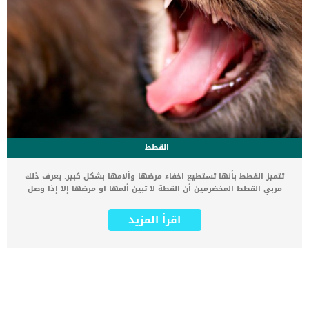
القطط
تتميز القطط بأنها تستطيع اخفاء مرضها وآلامها بشكل كبير. يعرف ذلك
مربي القطط المخضرمين أن القطة لا تبين ألمها او مرضها إلا إذا وصل
لمراحل متقدمة. لكن برغم قدرتها على إخفاء آلامها و مرضها فهناك
إشارات في لغة الجسد للقطط تدل على مرض القطط أو على معاناة
اقرأ المزيد
القطة بشكل ما. إذا كنت من محبي القطط ومربيها يجب عليك معرفة هذه
العلامات حتى تستطيع توفير المساعدة العاجلة لقطتك قبل فوات الأوان
اقرأ أيضا: ضربة الشمس عند القطط وطرق علاجها والوقاية منها أخطاء
في تربية القطط تؤثر في الحالة النفسية للقطط 3 وصفات منزلية في
العناية بشعر القطط ومنعه من التساقط كيف أعرف أن قطتي مريضة ؟
علامات المرض في القطط صعوبة الحركة في القطط هي أحد علامات
مرضها القطط من الحيوانات النشيطة وكثيرة الحركة بشكل واضح. دائما ما