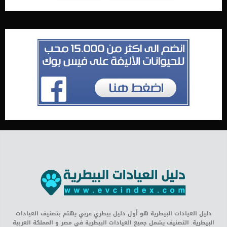
دليل العيادات البيطرية هو أول دليل بيطري عربي يهتم بتصنيف العيادات
البيطرية. التصنيف يشمل جميع العيادات البيطرية في مصر و المملكة العربية