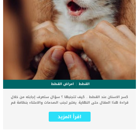
القطط
امراض القطط
كسر الاسنان عند القطط .. كيف تتجنبها ؟ سؤال ستعرف إجابته من خلال
قراءة هذا المقال حتى النهاية. يعتبر تجنب الصدمات والاعتناء بنظافة قم
القطط بشكل منتظم عوامل اساسية فى الحفاظ على أسنان قطتك
سليمة. كسر الاسنان عند القطط لا يعتبر اصابة خطيرة ولا تهدد حياة
اقرأ المزيد
القطة بل احيانا ولا حتى تزعجه. لكن اصابة الاسنان اذا وصلت للأنسجة و
الأعصاب تسبب ألم كبير للقطة وتزيد من احتمال حدوث العدوى. اقرا ايضا:
طرق التخلص من رائحة الفم الكريهة في القطط اعراض كسر الاسنان عند
القطط احيانا لا تظهر اى اعراض على قطتك تدل على انها تعانى من