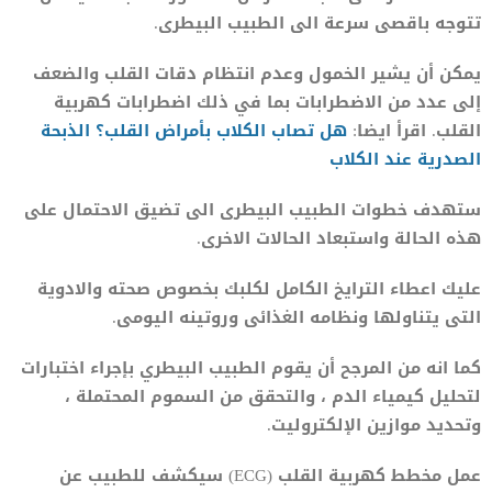
تتوجه باقصى سرعة الى الطبيب البيطرى.
يمكن أن يشير الخمول وعدم انتظام دقات القلب والضعف
إلى عدد من الاضطرابات بما في ذلك اضطرابات كهربية
القلب. اقرأ ايضا:
هل تصاب ال
ك
لاب بأمراض القلب؟ الذبحة
الصدرية عند الكلاب
ستهدف خطوات الطبيب البيطرى الى تضيق الاحتمال على
هذه الحالة واستبعاد الحالات الاخرى.
عليك اعطاء الترايخ الكامل لكلبك بخصوص صحته والادوية
التى يتناولها ونظامه الغذائى وروتينه اليومى.
كما انه من المرجح أن يقوم الطبيب البيطري بإجراء اختبارات
لتحليل كيمياء الدم ، والتحقق من السموم المحتملة ،
وتحديد موازين الإلكتروليت.
عمل مخطط كهربية القلب (ECG) سيكشف للطبيب عن