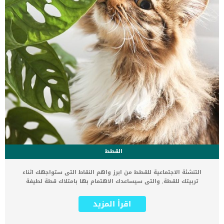
القطط
التنشئة الاجتماعية للقطط من ابرز واهم النقاط التى ستواجهك اثناء
تربيتك للقطة, والتى سيساعدك الاهتمام بها بامتلاك قطة لطيفة
وودودة. من الشائع عن القطط انها كائنات مستقلة ومنعزلة وتفضل دائما
الا البقاء منفصلة عن التجمعات. اذا كان لديك قطة صغيرة ، أو ستحصل
اقرأ المزيد
على واحدة في المستقبل القريب ، وتريد أن تعرف كيفية تكوين صداقة
اجتماعية جديدة مع العائلة, فاستكمل هذا المقال. اقرا ايضا: تصرفات