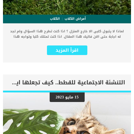
أمراض الكلاب
الكلاب
لماذا لا يتبول كلبى الا خارج المنزل ؟ اذا كنت تطرح هذا السؤال ولم تجد
له اجابة حتى الان فاليك هذا المقال. اذا كنت تمتلك كلبا وتواجه هذا
السلوك, فانت بحاجة الى معرفة السبب وعلاجه واذا لم تكن مالكا للكلب
فالبطبع انك ترى الكثير من مالكى الكلاب الذين يقومون بتمشية كلابهم
اقرأ المزيد
بهدف التبول. يحتاج هذا السلوك الى تعديل, فهو غير طبيعى ويدل على
حاةل معينة عند الكلب. تعود رغبة الكلب فى التبول خارج المنزل الا انه
يحتاج الى الاثارة لشئ ما فى الخارج ولم يجده فى المنزل. بالطبع خارج
المنزل توجد الكثير والكثير من المؤثرات والمحفزات التى تجعل كلبك
مستثارا. كما يمكن أن يكون هناك العديد من الأسباب التي تجعل الكلب
يتبول داخل المنزل. اقرأ ايضا: التبول اللاإرادي عند الكلاب أثناء الخوف أو
التنشئة الاجتماعية للقطط.. كيف تجعلها ايجابية ؟
السعادة من الممكن ان يتم تقبل هذا السلوك فى حالة ان يكون الكلب
مازال صغيرا, اما الكلاب الكبيرة فيجب ان يكون لديها ما يكفى من الثقة
التى تجعلها فى غنى عن هذه المحفزات. اذا بلغ كلبك ومازال يتبول عند
15 مايو 2023
التمشية والتجول خارج المنزل فقط, فهناك مشكلة نفسية ما. لماذا لا
يتبول كلبى الا خارج المنزل ؟ وهل هناك اعراض اخرى تمكننى من معرفة
الاصابة ؟ وما هى طرق العلاج ؟ .. استكمل قراءة هذا المقال. اعراض عدم
[…]