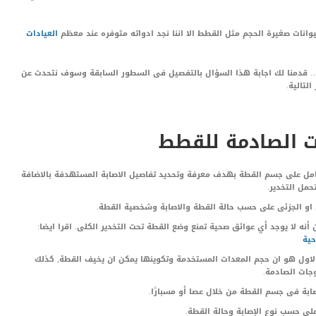
انات صغيرة الحجم مثل القطط الا اننا نجد ادواته متوفره عند معظم
العيادات
؟… قدمنا لك اجابة هذا السؤال بالتفصيل فى السطور السابقة وسوف نتحدث عن
لتالية.
ات الصادمة للقطط
امل على جسم القطة بهدف معرفة وتحديد تفاصيل الاصابة المستهدفة بالاضافة
حمل التخدير.
ى او الجزئى على حسب حالة القطة والاصابة وشخصية القطة.
أنه لا يوجد أي عوائق صحية تمنع وضع القطة تحت التخدير الكلى. اقرا ايضا:
حية
لاول هو ان حجم المعدات المستخدمة وتكوينها يمكن ان يخيف القطة, كذلك
وجات الصادمة.
ابة فى جسم القطة من خلال عصا أو مسبارًا.
لى حسب نوع الإصابة وحالة القطة.