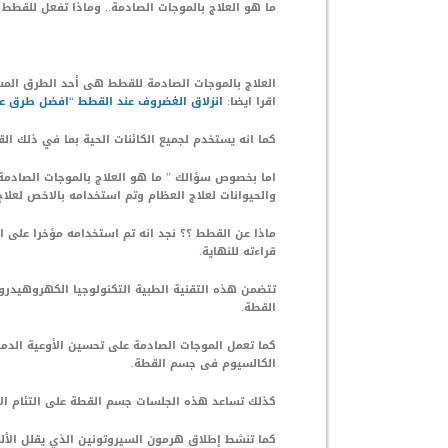
ما هو العلاج بالموجات الصادمة.. وماذا تفعل للقطط
العلاج بالموجات الصادمة للقطط هى أحد الطرق المست
اقرا ايضا:
انزلاق الغضروف عند القطط “افضل طرق عل
كما انه يستخدم لجميع الكائنات الحية بما في ذلك ال
اما بخصوص سؤالك ” ما هو العلاج بالموجات الصادمة.. 
والحيوانات لعلاج العظام وتم استخدامه بالاخص لعلاج
ماذا عن القطط ؟؟ نجد انه تم استخدامه مؤخرا على 
قراءته للنهاية.
تتضمن هذه التقنية الطبية التكنولوجيا الكهروهيدرو
القطة.
كما تعمل الموجات الصادمة على تحسين الأوعية الدموي
الكالسيوم فى جسم القطة.
كذلك تساعد هذه الجلسات جسم القطة على التئام الأن
كما تنشط إطلاق هرمون السيروتونين الذي يقلل الألم