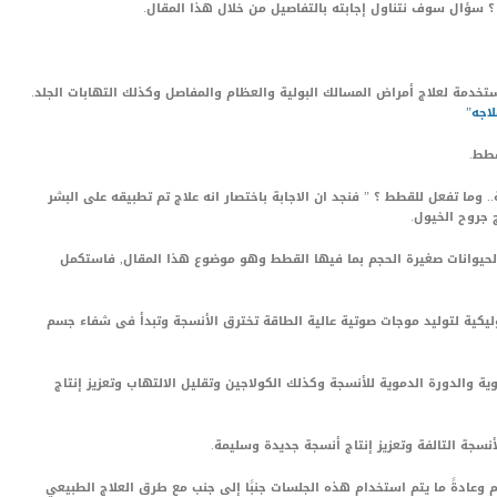
 ؟ سؤال سوف نتناول إجابته بالتفاصيل من خلال هذا المقال.
خدمة لعلاج أمراض المسالك البولية والعظام والمفاصل وكذلك التهابات الجلد.
اجه”
قطط.
وما تفعل للقطط ؟ ” فنجد ان الاجابة باختصار انه علاج تم تطبيقه على البشر
 جروح الخيول.
الحيوانات صغيرة الحجم بما فيها القطط وهو موضوع هذا المقال, فاستكمل
ليكية لتوليد موجات صوتية عالية الطاقة تخترق الأنسجة وتبدأ فى شفاء جسم
ة والدورة الدموية للأنسجة وكذلك الكولاجين وتقليل الالتهاب وتعزيز إنتاج
سجة التالفة وتعزيز إنتاج أنسجة جديدة وسليمة.
 وعادةً ما يتم استخدام هذه الجلسات جنبًا إلى جنب مع طرق العلاج الطبيعي