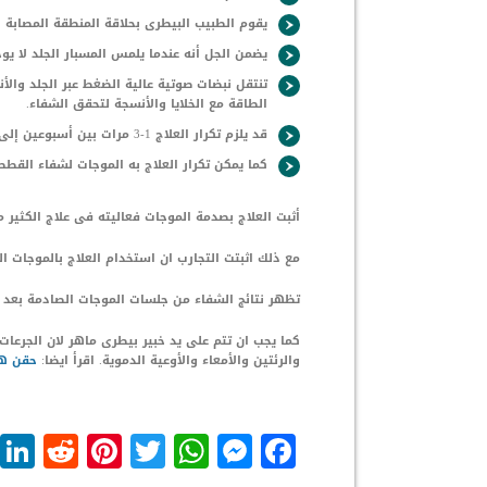
يقوم الطبيب البيطرى بحلاقة المنطقة المصابة 
يضمن الجل أنه عندما يلمس المسبار الجلد لا يو
تنتقل نبضات صوتية عالية الضغط عبر الجلد وال
الطاقة مع الخلايا والأنسجة لتحقق الشفاء.
قد يلزم تكرار العلاج 1-3 مرات بين أسبوعين إلى ثلاثة أسابيع لعلاج هشاشة العظام.
كما يمكن تكرار العلاج به الموجات لشفاء القطط 
أثبت العلاج بصدمة الموجات فعاليته فى علاج الكثير 
مع ذلك اثبتت التجارب ان استخدام العلاج بالموجات ا
تظهر نتائج الشفاء من جلسات الموجات الصادمة بعد عد
كما يجب ان تتم على يد خبير بيطرى ماهر لان الجرعات
والرئتين والأمعاء والأوعية الدموية. اقرأ ايضا:
حقن هر
dit
nterest
WhatsApp
Twitter
Messenger
Facebook