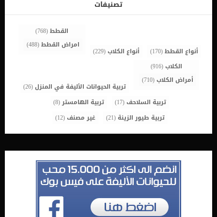
الطبيعى للجرب فى المنزل من خلال الاستحمام اليومى وتوفير بيئة نظيفة
تصنيفات
للكلب. خل التفاح امزج نصف كوب من خل التفاح مع نصف كوب من الماء
الدافئ.يمكنك استخدام الطوق الجراحي لمنع […]
القطط
(768)
امراض القطط
(488)
أنواع القطط
(170)
أنواع الكلاب
(229)
الكلاب
(916)
أمراض الكلاب
(710)
تربية الحيوانات الأليفة في المنزل
(26)
تربية السلاحف
(17)
تربية الهامستر
(8)
تربية طيور الزينة
(21)
غير مصنف
(12)