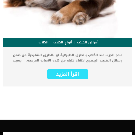
أمراض الكلاب
أنواع الكلاب
الكلاب
علاج الجرب عند الكلاب بالطرق الطبيعية او بالطرق التقليدية من ضمن
وسائل الطبيب البيطري لانقاذ كلبك من هذه الاصابة المزعجة. يسبب
الجرب الناتج عن العدوى الطفيلية بقع مثيرة للحكة ويمكن ان تتكون عليها
قشور جلدية. اقرأ ايضا: ماهى البقع الجلدية الداكنة عند الكلاب ؟ يعتبر
اقرأ المزيد
الجرب حالة مرضية مزعجة للكلب ومعدية للحيوانات الأخرى وتؤثر على
التعامل المباشر بين الكلب وصاحبه. اقرأ ايضا: مرض الجرب في الكلاب
بالاضافة الى جميع ماسبق يمكن ان يسبب الجرب قروح جلدية والتهابات
شديدة تسبب له ألما شديدا. كما يمكن ان يفقد كلبك شعره من كثرة الحج
وتلف الانسجة الناتجة عن اصابته بمرض الجرب. رغم انه يبدو مجرد مرض
جلدي ولا يؤثر على الأعضاء الداخلية الا ان تركه بدون علاج مهددا لحياة
الكلب. عندما تظهر أعراض الحكة على كلبك توجه به فورا الى العيادة
البيطرية حتى يتم تشخيص حالته. كما ذكرنا ان هناك طريقتان للعلاج,
الأولى تقليدية من خلال اعطاء الكلب للادوية والمراهم. والثانية هى علاج
الجرب عند الكلاب بالطرق الطبيعية, اى بالاعشاب والنباتات والمكملات
الطبيعية. كيفية علاج الجرب عند الكلاب بالطرق الطبيعية يبدأ العلاج