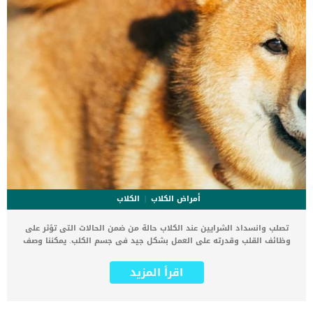
أمراض الكلاب
الكلاب
تصلب وانسداد الشرايين عند الكلاب حالة من ضمن الحالات التى تؤثر على
وظائف القلب وقدرته على العمل بشكل جيد فى جسم الكلب. يمكننا وصف
تصلب الشرايين بأنه حالة تتجمع فيها الدهون والمواد الدهنية ، مثل
الكوليسترول والكالسيوم على طول جدران الشرايين (الأوعية الدموية
اقرأ المزيد
التي تحمل الدم الغني بالأكسجين). يشار إلى هذا التراكم باسم اللويحة ،
ويؤدي بمرور الوقت إلى فقدان المرونة وتضييق المساحة الداخلي
للشرايين المصابة. بمرور الوقت ، تتكاثف المادة الدهنية المترسبة وتصلب