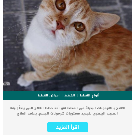
القطط بشكل خاص سرطان البنكرياس وذلك يرجع الى عدم […]
أنواع القطط
القطط
امراض القطط
العلاج بالهرمونات البديلة فى القطط هو أحد خطط العلاج التى يلجأ إليها
الطبيب البيطرى لتجديد مستويات هرمونات الجسم. يعتمد العلاج
بالهرمونات البديلة فى القطط على نسخ اصطناعية من هرمون واحد او
اثنين من جسم القطة. تكرار الإصابات والعمليات الجراحية يمكن ان يقلل
اقرأ المزيد
من مستويات الهرمونات داخل جسم القطة. كذلك تنضب الهرمونات فى