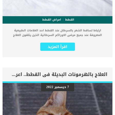
القطط
امراض القطط
ارتباط تساقط الشعر بالسرطان عند القطط احد العلامات الطبيعية
المعروفة عند جميع مرضى الاوراكم السرطانية الذين يتلقون العلاج
الكيميائى. كما ان تساقط الشعر بشكل عام امر طبيعى جدا عند القطط
وذلك بسبب تغير وتجديد بصيلات الشعر. اسباب ارتباط تساقط الشعر
اقرأ المزيد
بالسرطان عند القطط عوامل وراثيةحساسيةتفاعل مع المنظفات والمواد
الكيميائيةالإجهاد الشديدأمراض المناعة الذاتيةخلل نشاط الغدة
الدرقيةمرض السكرىعدوىالسرطان عادة ما يصاحب تساقط الشعر تهيج
الجلد واحمراره عند القطط. اقرا ايضا: القط الامريكي قصير الشعر American
Shorthair كما يعرف هذا التساقط الناتج عن سبب غير طبيعى باسم
“الثعلبة” عند القطط, تماما كما يحدث للانسان. نظرا لان العوامل المؤدي
العلاج بالهرمونات البديلة فى القطط.. اعرف بالتفاصيل
إلى تساقط شعر القطط كثيرة ومتنوعة فعليك بالتوجه الى الطبيب
البيطرى بسرعة شديدة لاكتشاف المشكلة والتعامل معها. أعراض تدل
على ارتباط تساقط الشعر بالسرطان عند القطط.. تعرف عليها راقب قطتك
7 ديسمبر 2022
جيدا فالأعراض المصاحبة لتساقط الشعر كثيرة ومتشابهة, وتساقط الشعر
وحده لا يعتبر دليلا قاطعا على اصابة قطتك بالسرطان فيجب عليك البحث
عن عرض آخر بجانب تساقط الشعر مثل : القئالاسهالالقلق ما هي العلامة
الاساسية لإثبات حقيقة ارتباط تساقط الشعر بالسرطان عند القطط ؟ أن
تظهر علامة صلعاء شديدة اللمعان والتى تدل على فقدان الجسم لطبقات
الجلد العليا فى جسم القطة. كما يرتبط تساقط الشعر بالسرطان عند