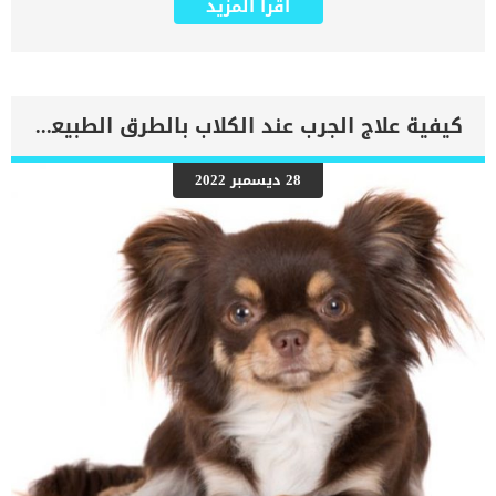
اقرأ المزيد
طبيعى فى الجسم. اضافة الى زيادة حموضة الدم سنجد ان هذه القطة
المصابة لديها مستويات غير طبيعية من البوتاسيوم في الدم. تحدث هذه
الحالة كجزء من عملية التمثيل الغذائي ، والتي يتم من خلالها تحويل
الطعام إلى طاقة. ترتبط هذه الحالة بمجموعة من العلامات والاعراض التى
تدفعك الى طلب الاستشارة الطبية, فقطتك الان ليست على مايرام. اقرأ
ايضا: نقص البروتين السكرى فى الدم عند القطط علامات زيادة حموضة
كيفية علاج الجرب عند الكلاب بالطرق الطبيعية
الدم عند القطط الاعراض التى سنطلعك عليها حاليا هى مجموعة من
العلامات التى ستظهر منها واحدة او اكثر لتلفت نظرك الى حالة القطة
الغير طبيعية. يمكنك اكتشاف هذه المشاكل والعلامات من خلال المراقبة
28 ديسمبر 2022
المستمرة لسلوك وحالة القطة الصحية. تشمل بعض الأعراض الشائعة التي
يمكن ملاحظتها ما يلي: حمى لهث فقدان الشهية خمول فقدان
الوزنجفافضعف العضلات البول الدموي العطش المفرط كثرة التبول
الاسباب الكامنة خلف زيادة حموضة الدم عند القطط من خلال تحديد السبب
الذى يكمن خلف الاعراض والعلامات التى تكن خلف هذه الاعراض, […]