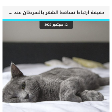
الشرايين وتسدها في النهاية ، أو قد تتمزق ، مما يتسبب في تكوين
جلطات دموية وانتقالها إلى أجزاء أخرى من الجسم. قد تؤدي الجلطات في
شرايين الساقين إلى مشاكل في المشي. بشكل عام. اقرأ ايضا: اعراض
حقيقة ارتباط تساقط الشعر بالسرطان عند القطط
انسداد الشرايين عند الكلاب الكلاب التي يزيد عمرها عن تسع سنوات
معرضة لخطر أكبر للاصابة بانسداد او تصلب الشرايين اكثر من غيرها. يلعب
وجود مرض السكري أيضًا دورًا مهمًا في تطور تصلب الشرايين عند الكلاب.
12 سبتمبر 2022
اعراض وعلامات انسداد الشرايين عند الكلاب ضعف الشهية خمول صعوبة
في التنفس إغماء ضعف عام إسهال العمى الدوران الارتباك صعوبة في
المشي ألم في الساقين نوبة قلبية اقرا ايضا: تجلط الدم فى الرئتين عند
الكلاب “تفاصيل الحالة” تشخيص الطبيب البيطرى لحالة الكلب بعد ان تظهر
على كلبك الاعراض المذكورة سابقا, ستحتاج الى طلب الاستشارة الطبيبة.
[…]