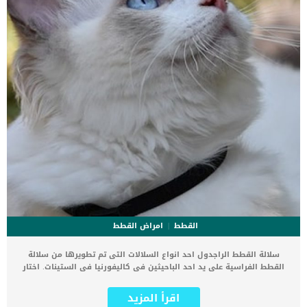
حالات الاصابة بهذه الحساسية وذلك لان هناك أجسام […]
القطط
امراض القطط
سلالة القطط الراجدول احد انواع السلالات التى تم تطويرها من سلالة
القطط الفراسية على يد احد الباحيثين فى كاليفورنيا فى الستينات. اختار
هذا الباحث جميع القطط الذى كان يتبناها بناء على مزاجهم الحلو
وشخصياتهم القوية لينتج لنا فى النهاية القط الراجدول المقبول حاليا كما
اقرأ المزيد
تم تحديدها كواحدة من السلالات الأسرع نموًا في الرابطة الدولية للقطط