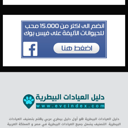
دليل العيادات البيطرية هو أول دليل بيطري عربي يهتم بتصنيف العيادات
البيطرية. التصنيف يشمل جميع العيادات البيطرية في مصر و المملكة العربية