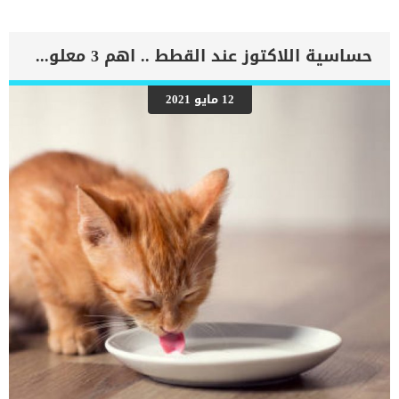
معظم الاورام الحميدة الشرجية غير سرطانية ، وهي مجرد امتدادات
للأنسجة الداخلية المبطنة لجدران الأمعاء. هذه الحالة المرضية يمكن ان
تصيب القطط والكلاب ايضا علامات اورام الشرج الحميدة عند القطط
حساسية اللاكتوز عند القطط .. اهم 3 معلومات
القطط التي تعاني من الاورام الحميدة الشرجية سوف تظهر الإجهاد أو
الألم أثناء تمرير البراز. كما قد يكون البراز ملطخًا بالدم. اقرا ايضا:
اضطرابات كيس الشرج عند القطط “معلومات شاملة” الاسباب الكامنة خلف
12 مايو 2021
اصابة القطة بورم شرجى حميد كما هو الحال بخصوص الاورام الغير
حميدة, فالسبب الدقيق وراء الاورام الحميدة الشرجية غير معروف بشكل
واضح. تشخيص الطبيب البيطرى لحالة القط سيقوم طبيبك البيطري بإجراء
فحص جسدي شامل على قطتك ، مع الأخذ في الاعتبار تاريخ الأعراض
والحوادث المحتملة التي ربما تكون قد حدثت لها. تشمل بعض الاختبارات
الشائعة تعداد […]