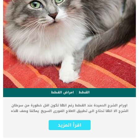
القطط
امراض القطط
اورام الشرج الحميدة عند القطط رغم انها تكون اقل خطورة من سرطان
الشرج الا انها تحتاج الى تطبيق العلاج الفورى السريع. يمكننا وصف هذه
الاصابة بانها عبارة عن نمو شرجى غير طبيعى. كما انها عبارة عن نتوءات
او زوائد تنمو على جدران الشرج والمستقيم للقط هي حالة يشار إليها
اقرأ المزيد
باسم الاورام الحميدة الشرجية. اقرأ ايضا: استئصال كيس الشرج عند
القطط “تعرف على الدوافع” قد ترتبط هذه الأورام الحميدة مباشرة
بجدران الأمعاء أو تعلق من خلال وصلة أسطوانية تشبه القصبة. كما ان