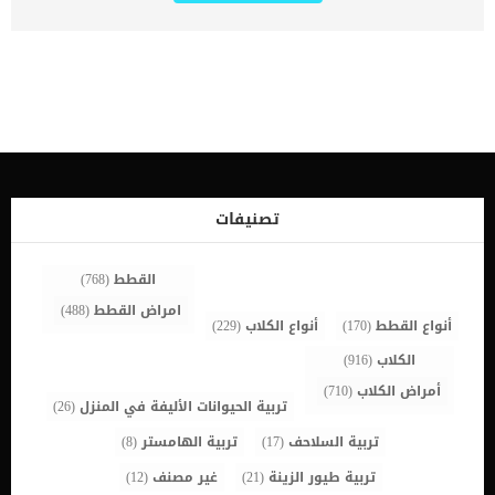
– في المرتبة الثانية بعد سلالة البنجال. بعد سنوات عديدة تم الاعتراف
بسلالة القطط الراجدول عام 1993 من جمعية محبى القطط. تشتهر القطط
الراجدول بخلط لونين مع بعضهما بشكل تدريجى ليعطى لها مظهر جذاب
للغاية كما ان لها بعض الصفات الجسدية والشخصية التى تفرقها عن اى
سلالة اخرى والتى سنقدمها لك من خلال السطور التالية. السمات
الشخصية لسلالة القطط راجدول _يمتلك مزاجا لطيفا _يتصرف بأدب حول
الاطفال وكبار السن _يحب حياة المنزل ويفضلها عن الشارع _كما يتكيف
بشدة مع الاطفال والحيوانات الاخرى _يفضلون التسكع على الأرض
والأماكن المنخفضة في المنزل على الجلوس على أرفف عالية أو على
أسطح ثلاجات. _يصل وزن الذكور من قطط الراجدول الى 20 كيلو _كما
انها على عكس الطبيعة المعروفة عن القطط يحبون المياه ويقذفون
تصنيفات
انفسهم فى حوض الاستحمام. _يتوددون الى شخصهم المفضل بشكل
لطيف _تثق بنفسها اكثر من اللازم وهذا قد يجعلها عرضه للمخاطر _تطيع
الاوامر بسهوله _غير عدوانية ولا […]
القطط
(768)
امراض القطط
(488)
أنواع القطط
(170)
أنواع الكلاب
(229)
الكلاب
(916)
أمراض الكلاب
(710)
تربية الحيوانات الأليفة في المنزل
(26)
تربية السلاحف
(17)
تربية الهامستر
(8)
تربية طيور الزينة
(21)
غير مصنف
(12)