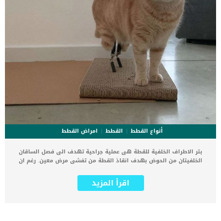
أنواع القطط
القطط
امراض القطط
بتر الاطراف الخلفية للقطة هى عملية جراحية تهدف الى فصل الساقان
الخلفيتان من الحوض بهدف انقاذ القطة من تفشى مرض معين. رغم ان
البتر إجراء طبى صعب لا رجعة فيه وهناك العديد من مالكى القطط
يترددون فى اتخاذ قراره الا انه يعتبر الاقل مضاعفات عن الطرق العلاجية
اقرأ المزيد
الأخرى. لا تقلق بشأن الحالة النفسية للقطة الحيوانات غير البشر, يتمكنون
من العيش بالعاهات المستديمة بسهولة. كما ان القطط بمجرد أن تتخلص
من تأثير التخدير ومضاعفات العملية وتجد بدائل صناعية تغنيها عن الأطراف
المبتورة, تتعايش وكأن شيئا لم يكن. اضف الى معلوماتك انه تميل القطط