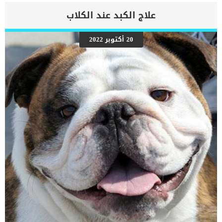
إلى التعافي سريعًا من هذا الإجراء وتكون قادرة على الحركة بالرغم من
فقدان الطرف الخلفي. فى هذا المقال سوف نتعرف على إجراءات
علاج الكبد عند الكلاب
عمليةبتر الاطراف الخلفية للقطة والوقت المستغرق للتعافى منها وكيف
تتعامل مع قطتك بعد الاصابة. إجراءات عملية بتر الأطراف الخلفية للقطة
هناك بعض الإجراءات التي يحددها الطبيب قبل ان يتخذ قرار بتر الاطراف
20 أكتوبر 2022
الخلفية للقطة مثل : تحاليل البول والدم للتأكد من الصحة العامة للقطة
وتحملها للتخدير الكلى.التأ:د من قوة عضلة القلب والرئتين.منع الطعام عن
القطة فى الليلة التى تسبق العملية. اقرأ ايضا: مخاطر تخدير القطط
والكلاب في العمليات الجراحية وعند البدء فى عملية البتر يسير الطبيب
على الخطوات التالية يقوم بحلاقة شعر القطة من عند الحوض […]