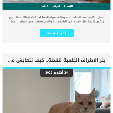
القطط
امراض القطط
الحمل الكاذب عند القطط حالة يمكنك مواجهتها اذا كنت تمتلك قطة انثى,
ويكون نتيجة خلل شديد فى الهرمونات والذى يسبب نفس اعراض الحمل.
يُعتقد أن عدم التوازن الهرموني يلعب دورًا رئيسيًا في تطور الحمل
الكاذب,حيث تظهر القطة غير الحامل أعراضًا مثل تهيأ الثدى للرضاعة. اقرأ
اقرأ المزيد
ايضا: التغيرات السلوكية للام بعد الولادة عند القطط تظهر القطة المصابة
هذه الأعراض بعد حوالي شهر أو شهرين من انتهاء الشبق (الحرارة). قد
يثير كل هذا ظنونك, بخصوص قطتك التى لم تخرج من المنزل ولم تتعامل
مع اى قط ذكر, فمن اين لها الحمل ؟ سنقدم لك فى هذا المقال
بالتفصيل كل ما سيظهر على قطتك اثناء الخلل الهرمونى الذى يسبب لها
الشعور بالحمل الكاذب. اقرأ ايضا: العناية بالقطط أثناء فترة الحمل –
بتر الاطراف الخلفية للقطة.. كيف تتعايش معها ؟
العناية بالقطة الحامل كما سنوضح لك الاسباب وادوات الطبيب البيطرى
لتشخيص الحالة وافضل طرق التعامل معها. اعراض وعلامات الحمل
الكاذب عند القطط التغييرات السلوكيةسلوكيات الاستعداد للامومة مثل
24 أكتوبر 2022
التعشيش ، والرضاعة الذاتية الأرق انتفاخ في البطن تضخم الغدد الثديية
التقيؤ اكتئاب فقدان الشهية سائل مائي بني أو إفرازات مائية من الغدد
الثديية اقرأ ايضا: علامات الحمل في القطط بالفيديو والصور لماذا يحدث
الحمل الكاذب مع قطتك ؟ السبب الكامن خلف هذه المشكلة لا يمكننا
تحديده الى الان, ويكن يعتقد البعض ان الاختلالات الهرمونية […]