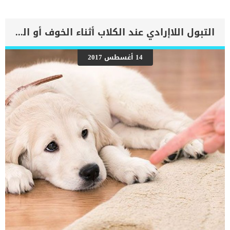
لكنها قد تظل قادرة على عيش حياة كاملة بالرعاية المناسبة والاهتمام.
اعراض فقدان القدرة على الحركة عند الكلاب قد تظهر على الكلاب التي
فقدت قدرتها على الحركة عدة أعراض مرتبطة بعدم قدرتها على الحركة
التبول اللاإرادي عند الكلاب أثناء الخوف أو السعادة
بشكل صحيح, ومن ضمن هذه الاعراض: كدمات إمساك عدم القدرة على
التحكم في وظيفة المثانة أو الأمعاء فقدان الشهيةظهور الآفات الجلدية
تقرحات الجلد تصلب المفاصل تحرق البول قد يشير فقدان الحركة إلى
14 أغسطس 2017
فقدان السيطرة على غالبية الجسم ، أو قد يشير إلى شلل في الأطراف
الخلفية فقط. اقرأ ايضا: الروماتويد عند الكلاب.. وطرق العلاج البسيطة
اسباب فقدان القدرة على الحركة عند الكلب السرطان الذى يصيب العمود
الفقرىاعتلال النخاع التنكسىعدوى او التهاب الجهاز العصبىالاضطرابات
الوراثيةمرض القرص الفقرى تشخيص الطبيب البيطرى لحالة الكلب توجه
الى العيادة البيطرية فى […]