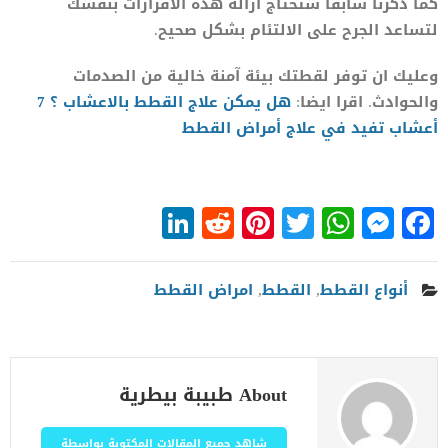
كما ذكرنا سابقا ستحتاج ازالة هذه الافرازات بنفسك
لتساعد الجرح على الالتئام بشكل صحيح.
وعليك ان توفر لقطتك بيئة آمنة خالية من الصدمات
والحوادث. اقرا ايضا:
هل يمكن علاج القطط بالاعشاب ؟ 7
أعشاب تفيد في علاج أمراض القطط
LinkedIn
Reddit
Pinterest
WhatsApp
Twitter
Messenger
Facebook
أنواع القطط
,
القطط
,
امراض القطط
About طبيبة بيطرية
شاهد جميع المقالات المكتوبة بواسطة