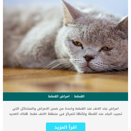
القطط
امراض القطط
امراض جلد الانف عند القطط واحدة من ضمن الامراض والمشاكل التى
تصيب الجلد عند القطة ولكنها تتمركز فى منطقة الانف فقط. هناك العديد
من الاسباب خلف هذه المشكلة, ويمكن أن يشمل ذلك الالتهابات البكتيرية
أو الفطرية للجلد أو العث. قد تصيب هذه الأمراض جسر الأنف حيث يوجد
اقرأ المزيد
الشعر ، أو الجزء الأملس من الأنف حيث لا يوجد شعر. غالبًا ما يكون الجزء