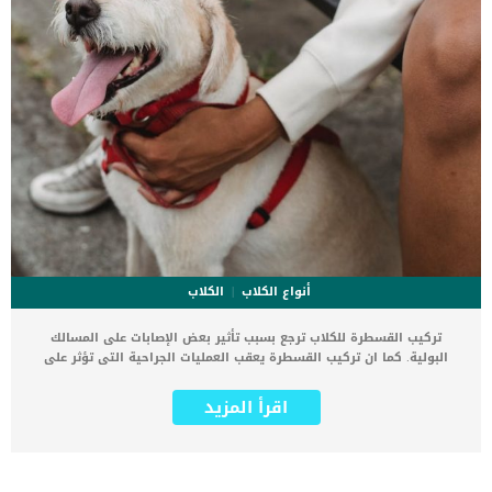
أنواع الكلاب
الكلاب
تركيب القسطرة للكلاب ترجع بسبب تأثير بعض الإصابات على المسالك
البولية. كما ان تركيب القسطرة يعقب العمليات الجراحية التى تؤثر على
الكلى والجهاز البولي . بعض الكلاب البدينة تعانى من عدوى بكتيرية فى
البول تعيق عملية التبول وتسبب لها الام فى مجرى البول والحالب
اقرأ المزيد
وتتمكن القسطرة من تخفيف الألم حتى يتم علاج الإصابة الأساسية. عدوى
المسالك البولية عند الكلاب عدوى مزعجة تسبب التهابات المهبل وفرط
الحركة وإذا لم ينجح العلاج الطبى يكون التدخل الجراحى هو الحل وفى
هذه الحالة ستحتاج الكلب الى تركيب القسطرة. الخطوات التى تسبق