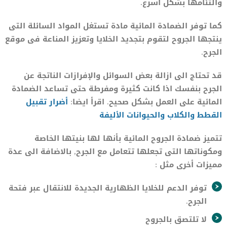
والتئامها بشكل أسرع.
كما توفر الضمادة المائية مادة تستغل المواد السائلة التى
ينتجها الجروح لتقوم بتجديد الخلايا وتعزيز المناعة فى موقع
الجرح.
قد تحتاج الى ازالة بعض السوائل والإفرازات الناتجة عن
الجرح بنفسك اذا كانت كثيرة ومفرطة حتى تساعد الضمادة
المائية على العمل بشكل صحيح. اقرأ ايضا:
أضرار تقبيل
القطط والكلاب والحيوانات الأليفة
تتميز ضمادة الجروح المائية بأنها لها بنيتها الخاصة
ومكوناتها التى تجعلها تتعامل مع الجرح, بالاضافة الى عدة
مميزات أخرى مثل :
توفر الدعم للخلايا الظهارية الجديدة للانتقال عبر فتحة
الجرح.
لا تلتصق بالجروح