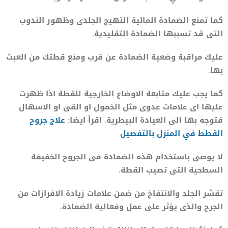
كما تمنع الضمادة المائية التهيج الجلدى وظهور الندوب
التى قد تسببها الضمادة التقليدية.
عليك مراقبة وضعية الضمادة عن قرب ومنع قطتك من العبث
بها.
كما يجب عليك متابعة الاوضاع الخارجية للقطة اذا ظهرت
عليها اى علامات عدوى مثل الخمول او القئ او الاسهال
فتوجه بها الى العيادة البيطرية. اقرأ ايضا:
علاج جروح
القطط في المنزل بالتفصيل
لا يوصى باستخدام هذه الضمادة فى الجروح الخفيفة
السطحية التى تصيب القطة.
تقشر الجلد والانتفاخ من ضمن علامات زيادة الافرازات من
الجرح والذى يؤثر على عمل وفعالية الضمادة.