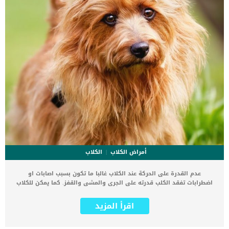
أمراض الكلاب
الكلاب
عدم القدرة على الحركة عند الكلاب غالبا ما تكون بسبب اصابات او
اضطرابات تفقد الكلب قدرته على الجرى والمشى والقفز. كما يمكن للكلاب
أن تعاني من اضطرابات وأمراض وإصابات تجعلها غير قادرة على تحريك كل
أو جزء من أجسامها. اقرأ ايضا: امراض العمود الفقرى التقدمية عند الكلاب
اقرأ المزيد
فى بعض الحالات تكون هذه الاصابات مؤلمة للغاية للكلب وفى الحالات
الاخرى تكون مصحوبة بفقدان الاحساس. عدم القدرة على الحركة عند
الكلاب نتيجة عدد من الأسباب بما في ذلك الإصابة والمرض والتنكس ،