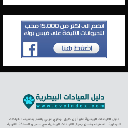
دليل العيادات البيطرية هو أول دليل بيطري عربي يهتم بتصنيف العيادات
البيطرية. التصنيف يشمل جميع العيادات البيطرية في مصر و المملكة العربية