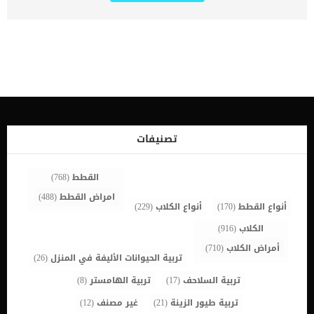
المصاب من الأنف هو الذي يتأثر بالشعر. كما تتسبب بعض الأمراض
الجهازية في فقدان جزء من الأنف حيث لا يوجد شعر للصبغة أو يصاب
بالقرح. مشاكل جلد الانف عند القطط تعتبر حالة نادرة تسببها الشمس ،
تسمى التهاب الجلد الشمسي ، تؤثر أيضًا على مناطق الأنف التي لا
يغطيها الشعر. اقرا ايضا: هل سمعت عن قسطرة الانف للقطط ؟ من
المرجح أن تحدث معظم هذه الحالات في القطط الصغيرة التي يقل عمرها
عن عام اعراض مشاكل الجلد فى الانف عند القطط تقرحات عقيدات على
الجلد تساقط الشعر (الثعلبة) القيح الذى يحتوي على صديد فقدان او زيادة
التصبغ احمرار الجلد قشورندوب الاسباب الكامنة خلف التهاب الجلد
الشمسى آفات أنفية مع صديد العث فطريات التهاب الجلد الشمسي
الأنفي اضطرابات الجهاز المناعي اضطراب النسيج الضام تحجيم وتقشر
تصنيفات
الجلد المستجيب للزنك الحساسية تجاه بعض المواد بعض الأدوية سرطان
صدمة اقرا ايضا: كل […]
القطط
(768)
امراض القطط
(488)
أنواع القطط
(170)
أنواع الكلاب
(229)
الكلاب
(916)
أمراض الكلاب
(710)
تربية الحيوانات الأليفة في المنزل
(26)
تربية السلاحف
(17)
تربية الهامستر
(8)
تربية طيور الزينة
(21)
غير مصنف
(12)