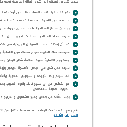
عندما تتعرض قطتك الى هذه الحالة المرضية توجه به
يتم اتخاذ قرار هذه العملية بناء على أوضحته ا
أما بخصوص القدرة الصحية الخاصة بالقطط فيتم ا
يجب أن تتمتع القطة بعضلة قلب قوية ورئة سليم
سيتم امداد القطة بالمضادات الحيوية قبل العملي
كما أن إمداد القطة بالسوائل الوريدية فى هذه 
سيطلب منك الطبيب صيام قطتك قبل العملية بب
وعند يوم العملية سيبدأ بحلاقة شعر البطن وعن
سيتم عمل شق في البطن الأنسجة لتوفير رؤية خ
كما سيتم ربط الأوردة والشرايين المعوية وكذلك
مع التخلص من أي نسيج تالف يقوم الطبيب بعم
الخيوط القابلة للامتصاص.
يجب التأكد من إغلاق جميع الشقوق والجروح دا
يتم وضع القطة تحت الرعاية الطبية مدة لا تقل عن 48 ساعة لمراقبتها عن قرب. اقرأ ايضا:
الحيوانات الأليفة