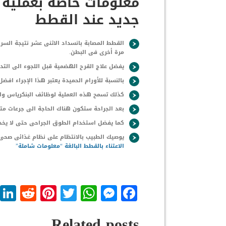
معلومات خاصة بعملية 
جديد عند القطط
القطط المصابة بانسداد الاثنى عشر نتيجة السرطا
مرة أخرى فى البطن.
يفضل علاج القرح الهضمية قبل اللجوء الى التد
بالنسبة للأورام الحميدة يعتبر هذا الإجراء افضل
كذلك تسمح هذه العملية لوظائف البنكرياس والق
بعد الجراحة ستكون هناك الحاجة الى جرعات مت
كما يفضل استخدام الطوق الجراحى حتى لا يخ
يوصيك الطبيب بالانتظام على نظام غذائى صحى 
الاعتناء بالقطط البالغة “معلومات شاملة”
dit
nterest
WhatsApp
Twitter
Messenger
Facebook
Related posts