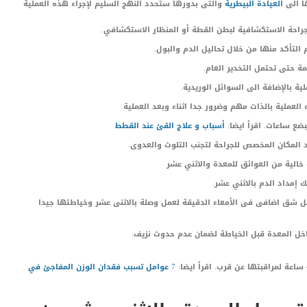
ا الى
العيادة البيطرية
والتى بدورها ستحدد النهج السليم لإجراء هذه العملية
لجراحة الاستكشافية لبطن القطة أو المنظار الاستكشافي.
لتأكد منها من خلال تحاليل الدم والبول.
ة حتى تحتمل التخدير العام.
ة بالإضافة الى السوائل الوريدية.
العملية بالذات مهم وضرور جدا اثناء وبعد العملية.
ضع ساعات. اقرأ ايضا:
أسباب و علاج القئ عند القطط
د المكان المخصص للجراحة لتجنب التلوث والعدوى.
الية من العوائق للمعدة والاثني عشر
 إمداد الدم بالاثني عشر.
ل شق اضافى فى الأمعاء الدقيقة لعمل وصلة بالاثنى عشر وخياطتها جيدا
خل المعدة قبل الخياطة لضمان عدم حدوث نزيف.
7 عو
ام
ل
تسبب فقدان الوزن المفاجئ في