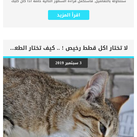
سنتناوله بالتفاصيل, فاستكمل قراءة السطور التالية خاصة اذا كان كلبك
يتناول المضادات الحيوية. مضادات الاكتئاب كثيرة ومتنوعة ولكن جميعها
يسبب التسمم للكلاب اذا تم استخدامها بشكل مفرط وغير محكم. اقرأ
اقرأ المزيد
ايضا: تسمم الليمون عند الكلاب كما ان هناك بعض مضادات الاكتئاب قد
تؤثر على القلب والجهاز العصبى بشكل سريع وخطير جدا. احيانا تصل
خطورة التسمم بمضادات الاكتئاب عند الكلاب الى الوفاة اذا لم يتم علاجها
بسرعة. اقرأ ايضا: مخاطر تناول دواء زانكس للكلاب “xanax” كما تعتمد
خطورة تأثير تسمم مضادات الاكتئاب عند الكلاب على الكمية التى تناولها
الكلب وعمره ووزنه. عدم انتظام ضربات القلب علامة أولى وأساسية على
لا تختار اكل قطط رخيص ! .. كيف تختار الطعام المناسب لقطتك ؟
إصابة الكلب بتسمم مضادات الاكتئاب. بعض الأطباء البيطريين يصفون
مضادات الاكتئاب للكلاب فى حالات معينة ولكن حتى مع تناول الجرعات
الصغيرة تحدث آثارا جانبية. أعراض تدل على علاقة مضادات الاكتئاب
3 سبتمبر 2019
بالتسمم عند الكلاب تشترك جميع حالات الإصابة بتسمم مضادات الاكتئاب
بنفس الاعراض تقريبا ولكن تختلف احيانا باختلاف الدواء الذي تناوله الكلب
عدم انتظام ضربات القلبصعوبة في التبولامساكغيبوبةارتجاف ورعشةضيق
تنفسانخفاض درجة حرارة الجسمجفاف الفم الخمولالشعور بالغثيان تشنجات
عضليةانخفاض ضغط الدمالقئ. اقرأ ايضا: علاج القئ عند الكلاب .. مشكلة
خطيرة وعلاج بسيط أعراض متعلقة بتسمم مضادات الاكتئاب عند الكلاب من
فئة SSRI ضعف شديدخلل فى […]