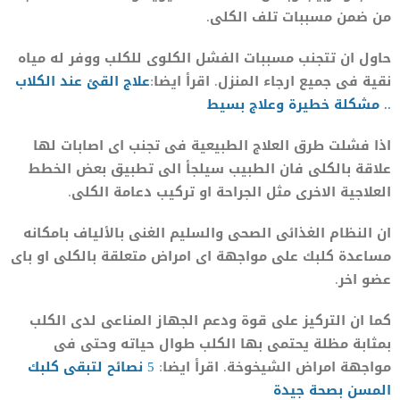
من ضمن مسببات تلف الكلى.
حاول ان تتجنب مسببات الفشل الكلوى للكلب ووفر له مياه
نقية فى جميع ارجاء المنزل. اقرأ ايضا:
علاج
القئ عند الكلاب
.. مشكلة خطيرة وعلاج بسيط
اذا فشلت طرق العلاج الطبيعية فى تجنب اى اصابات لها
علاقة بالكلى فان الطبيب سيلجأ الى تطبيق بعض الخطط
العلاجية الاخرى مثل الجراحة او تركيب دعامة الكلى.
ان النظام الغذائى الصحى والسليم الغنى بالألياف بامكانه
مساعدة كلبك على مواجهة اى امراض متعلقة بالكلى او باى
عضو اخر.
كما ان التركيز على قوة ودعم الجهاز المناعى لدى الكلب
بمثابة مظلة يحتمى بها الكلب طوال حياته وحتى فى
مواجهة امراض الشيخوخة. اقرأ ايضا:
5 نصائح لتبقى كلبك
المسن بصحة جيدة