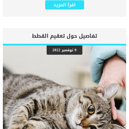
المكتسبة. بالاضافة الى ان هناك اسباب عدة تتراوح بين البسيطة الى
اقرأ المزيد
الخطيرة والمميتة تتسبب فى اصابة الكلب من حساسية المعدة. هناك
العديد من حالات المعدة الحساسة عند الكلاب يسهل التعامل معها
بالعلاج, وهناك البعض الاخر مهدد لحياة الكلب. اقرا ايضا: ما هو خمول
المعدة عند الكلاب ؟ فى جميع الاحوال المعدة الحساسة عند الكلاب اصابة
مزعجة ومؤلمة للغاية تؤثر على جودة حياة الكلب. تتشابه اعراض حساسية
المعدة بنفس اعراض حساسية المعدة التى يمكن ان يعانى منها البشر.
تفاصيل حول تعقيم القطط
سنقدم لك فى هذا المقال التفاصيل الخاصة بهذه الاعراض الى جانب
الاسباب التى تكمن خلف المعدة الحساسة عند كلبك. كما سنقدم لك
خطوات الطبيب البيطرى اثناء التشخيص والخطوات المتبعة للوصول الى
9 نوفمبر 2022
الحلول النهائية لهذه الاعراض. اعراض حساسية المعدة عند الكلاب عليك
مراقبة كلبك جيدا ومراقبة سلوك الكلب لاتخاذ خطوات سريعة نحو العلاج
عند رؤية ايا من هذه الاعراض: التقيؤإسهالبراز رخوالغازاتانتفاخ في
البطنوجع بطن اقرا ايضا:قرحة المعدة والامعاء عند الكلاب الاسباب الكامنة
خلف المعدة الحساسة عند الكلاب هناك اكثر من عامل يمكن ان يكون
السبب خلف معاناة كلبك من حساسية […]