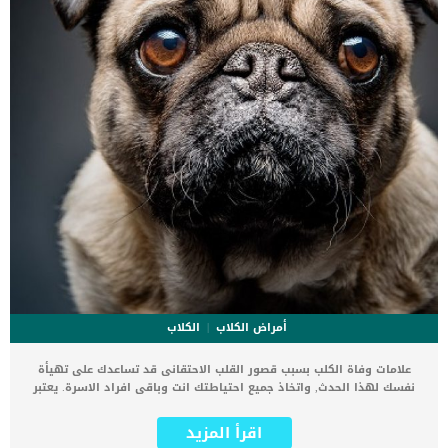
أمراض الكلاب
الكلاب
علامات وفاة الكلب بسبب قصور القلب الاحتقانى قد تساعدك على تهيأة
نفسك لهذا الحدث, واتخاذ جميع احتياطتك انت وباقى افراد الاسرة. يعتبر
مرض قصور القلب الاحتقانى من اخطر الحالات المرضية التى يمكن ان
يتعرض لها جميع الكائنات الحية بما فى ذلك الكلاب والقطط. كما ان القلب
اقرأ المزيد
يعتبر عضوا رئيسيا فى جسم الكلاب, واى قصور به يعتبر قصور فى باقى