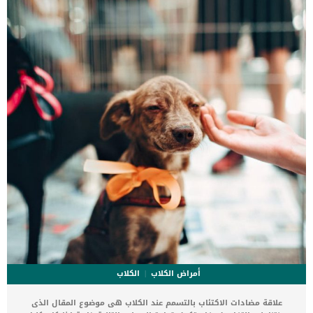
عملية تعقيم القطط الذكور بالصور فى هذا المقال سوف نتحدث عن
تعقيم اناث القطط بخصوص استئصال الرحم والمبايض. هناك بعض الحالات
لا تحتاج الى استئصال كلي للجهاز التناسلي ويتم استئصال الرحم فقط
[…]
أمراض الكلاب
الكلاب
علاقة مضادات الاكتئاب بالتسمم عند الكلاب هى موضوع المقال الذى