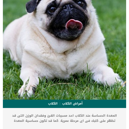
للحساسية. ومن بين أمراض الجلد التي تسببها الحساسية هو ثاني أكثرها
شيوعاً. ردود الفعل الحساسية هذه قد تسببها أشياء غير ضارة في […]
أمراض الكلاب
الكلاب
المعدة الحساسة عند الكلاب احد مسببات القئ وفقدان الوزن التى قد
تظهر على كلبك فى اى مرحلة عمرية. كما قد تكون حساسية المعدة
موروثة من الاجيال السابقة ويمكن ان تكون ناتجة عن بعض العوامل