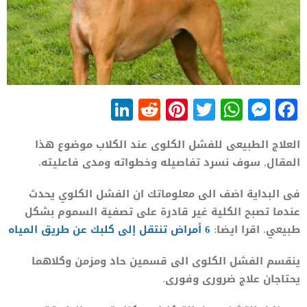
LinkedIn
Reddit
Pinterest
WhatsApp
Twitter
Messenger
Facebook
العلاج الطبيعى للفشل الكلوى عند الكلاب موضوع هذا
المقال, سوف نسرد تفاصيله وخطواته ومدى فاعليته.
فى البداية اضف الى معلوماتك ان الفشل الكلوي يحدث
عندما تصبح الكلية غير قادرة على تصفية السموم بشكل
طبيعي. اقرا ايضا:
6 أمراض تنتقل إلى كلبك عن طريق المياه
ينقسم الفشل الكلوى الى قسمين حاد ومزمن وكلاهما
يحتاجان علاج ضرورى وفورى.