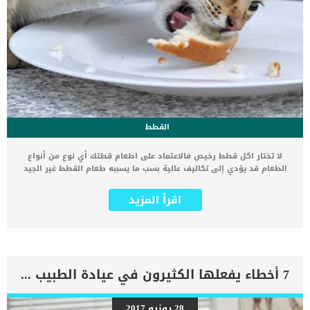
القطط
لا تختار اكل قطط رخيص فالاعتماد على اطعام قطتك أي نوع من أنواع
الطعام قد يؤدي إلى تكاليف عالية بسب ما يسببه طعام القطط غير الجيد
من مشاكل عديدة عند النظر في تكلفة طعام القطط إلى جانب جميع
النفقات الأخرى، قد يكون من الصعب إيجاد هذا التوازن بين ما هو أفضل
اقرأ المزيد
لقطتك وما هو أفضل لميزانيتك وقد تشعر أنك امام اتخاذ القرار الصعب
إما بالتخلي عن فرد من العائلة – أي الحيوان الأليف – أو إطعام القط
طعام قطط رخيص منخفض الجودة. لكننا دائما ما نحاول ان نساعدك في
العثور على أفضل أنواع الطعام المتوفرة ، بسعر معقول بحيث لا تضطر
إلى التفكير في التخلي عن القط، إذا كنت تتبع بعض المعايير الأساسية. لا
تختار اكل قطط رخيص ! .. كيف تختار الطعام المناسب لقطتك ؟ السعر هو
7 أخطاء يفعلها الكثيرون في عيادة الطبيب البيطري : لا تفعلها أبدا
هدف واحد فقط ! غالبًا لا يكون شراء أرخص طعام للقطط خطة جيدة على
المدى البعيد لأنه قد يؤدي إلى عواقب غير مقصودة، مثل نقص
الفيتامينات والمعادن ، أو زيادة الوزن . هذه العواقب الصحية وحدها
28 يونيو 2017