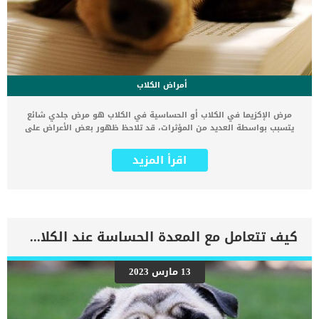
أمراض الكلاب
مرض الإكزيما في الكلاب أو الحساسية في الكلاب هو مرض جلدي شائع
يتسبب بواسطة العديد من المؤثرات، قد تلاحظ ظهور بعض الأعراض على
كلبك كأن تتحسس من بعض المواد أو الأطعمة أو الظروف المختلفة
للبيئة. في هذه الحالة عليك البدء في اتخاذ خطوات لمعرفة سبب
اقرأ المزيد
الحساسية وتجنبها ومعرفة طرق علاجها هل تصاب الكلاب بالحساسية؟
نعم، يمكن أن تصاب الكلاب بالحساسية مثل البشر، وكثيراً ما تسبب المواد
الموجودة في حبوب اللقاح، ووبر الحيوانات، والنباتات، والحشرات
الحساسية. كما يمكن للكلاب أن تصاب بحساسية تجاه الطعام والأدوية
أيضاً. هذه الأنواع من الحساسية قد تسبب أعراضاً مثل الحكة الشديدة،
والخدش، والانزعاج الشديد، والطفح الجلدي، والعطس، والأعين الدامعة،
كيف تتعامل مع المعدة الحساسة عند الكلاب ؟
وعض الكف، والتهاب الجلد. كما يحدث في بعض حالات الحساسية أن تصاب
الكلاب بالتهاب الجلد أو الإكزيما، والذي عادة ما يصاحب الحساسية. اقرأ:
الأمراض الجلدية عند الكلاب وعلاجها : 4 مشاكل شائعة 5 وصفات طبيعية
13 مارس 2023
في علاج حساسية الجلد عند الكلاب 7 علامات تدل على تقدم الكلاب في
العمر مرض الإكزيما في الكلاب الأسباب و العلاج التهاب الجلد أو مرض
الإكزيما عند الكلاب هو مرض جلدي مزمن يسبب الالتهاب وهو مصاحب