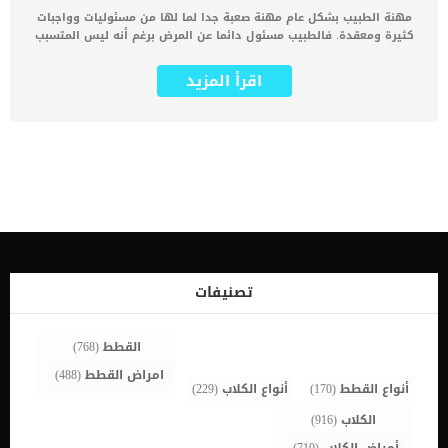
مهنة الطبيب بشكل عام مهنة صعبة جدا لما لها من مسئوليات وواجبات
كثيرة ومعقدة. فالطبيب مسئول دائما عن المرض برغم أنه ليس المتسبب
فيه لكنه دائما ما يحاسب على تبعات المرض وتأخر الشفاء. إضافة إلى ذلك
فإن الطبيب يواجه صعوبات كثيرة أثناء عمله أولها هو صعوبة وصف
اقرأ المزيد
الأعراض المرضية من قبل المريض مما يجعله دائما في حاجة للتركيز
الشديد حتى يصل إلى مسببات المرض وكيفية علاجه. وعندما نتحدث عن
الطبيب البيطري فإن المهمة تكون أصعب كثيرا. الحيوانات لا تستطيع ان
تصف آلامها وما تشعر به لذلك يعتمد الطبيب على ما تقوله كأعراض
محتملة قد تكون لاحظتها جمعيها أو معظمها. كما يعتمد على الكشف
الدقيق على الحيوان الأليف الخاص بك لتحديد المرض وطرق العلاج. كذلك
فإن الطبيب البيطري يتعامل مع مجموعة مختلفة من الحيوانات مثل القطط
والكلاب والطيور والزواحف مما يجعله تحت ضغط كبير طوال الوقت بسبب
تداخل الأمراض والأعراض و طرق علاجها. لذلك قبل ذهابك إلى موعدك مع
الطبيب البيطري سنحاول أن نوجهك إلى بعض الأخطاء التي قد يفعلها
الكثيرين بدون قصد والتي قد تؤخر شفاء حيواناتك الأليفة. كما ان هذه
الأخطاء وتجنبها سيساعد الطبيب البيطري بشكل كبير في تحديد المشاكل
تصنيفات
الصحية لقطتك وبالتالي سرعة شفائها. اقرأ أيضا: 5 معلومات عن تربية
القطط قبل الشراء اسئلة وأجوبة عن تربية […]
القطط
(768)
امراض القطط
(488)
أنواع القطط
(170)
أنواع الكلاب
(229)
الكلاب
(916)