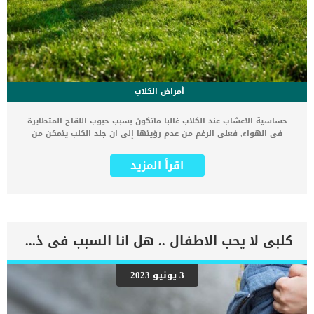
أمراض الكلاب
حساسية الاعشاب عند الكلاب غالبا ماتكون بسبب حبوب اللقاح المتطايرة
فى الهواء, فعلى الرغم من عدم رؤيتها إلى ان جلد الكلب يتمكن من
امتصاصها والتحسس منها. كما نجد ان كثرة لعق الجلد واحمراره وسيلان
العين أحد أعراض حساسية العشب عند الكلاب والتي تنتشر أكثر في فصل
اقرأ المزيد
الربيع. اقرأ ايضا: علاج تسمم الكلاب وأعراض التسمم للكلاب بالتفصيل من
الصعب السيطرة على هذه الاصابة نطرا لتطاير حبوب اللقاح فى الجو طول
فصل الربيع بالذات, حتى وان كنت لا تمتلك حديقة فى منزلك او اى نوع من
انواع النباتات. كما ان حبوب اللقاح يمكنها ان تلتصق بملابسك وتنتقل الى
كلبك رغم بقاءه فى المنزل. اقرأ ايضا: ما هو الاكل الممنوع للكلاب ؟ قائمة
الأطعمة الضارة للكلاب أعراض تدل على إصابة كلبك بحساسية الاعشاب
كلبى لا يحب الاطفال .. هل انا السبب فى ذلك ؟
راقب كلبك واحرص على سلامته دائما فهناك الكثير من انواع الحساسية
المختلفة وتختلف أعراض الإصابة بحساسية الاعشاب عند الكلاب ولكن الأكثر
شيوعا : بقع صلعاء اسهال. اقرا ايضا: الإسهال في الكلاب بالتفصيل، علاج
3 يونيو 2023
المرض و الوقاية والأعراضاللعق المفرط بشرة رطبة و مقشرة احمرار
وسيلان العين العطس التهاب الحلق مما يسبب الشخير كما تصيب
حساسية الاعشاب الكلاب فى اى عمر وفي اى جنس و فى جميع السلالات