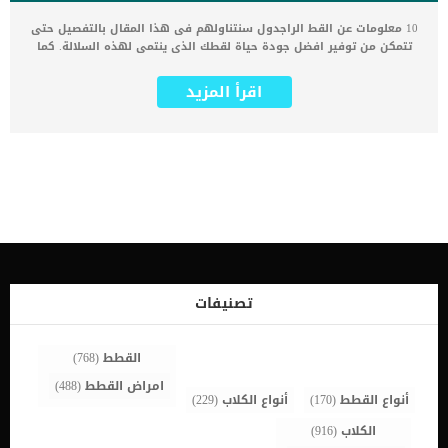
10 معلومات عن القط الراجدول سنتناولهم فى هذا المقال بالتفصيل حتى
تتمكن من توفير افضل جودة حياة لقطك الذى ينتمى لهذه السلالة. كما
تعتبر الراجدول سلالة رائعة من القطط ذات الخصائص والسمات الفريدة.
الهدف من هذه المقالة هو مساعدتك على فهم السلالة بشكل أفضل ،
اقرأ المزيد
بحيث يمكنك الحصول على أفضل علاقة ممكنة مع قطك الراجدول. اقرأ
ايضا: مواصفات قط راغدول بالتفصيل كما تختلف السمات الخاصة بكل
سلالة من سلالات القطط عن الاخرى وحتى فى سلالة الراجدول يختلف كلا
منهما عن الاخر فى بعض الصفات فلكل قط شخصيته المنفردة. من المؤكد
أن السلالة لها علاقة كبيرة بها ، ولكن مثلها مثل طفل صغير ، فإن البيئة
التي توضع فيها القطة ستحدد أيضًا سلوكها. 10 معلومات عن القط
الراجدول قطط الراجدول سلالة طويلة الشعر وبالطبع يتساقط منها كمية
شعر كبيرة عن اى قطط اخرى.كثرة الاستمالة نتيجة كثافة الشعر, وهذا
يجعلك بحاجة الى تنظيف القطة باستمرار لتقليل المشاكل الناتجة عن
ابتلاع كرات الشعر. اقرأ ايضا: خطورة بلع كرات الشعر عند القططكما
تستخدم لعابها بغزارة لتنظيف شعر جسدها, فاذا كنت تعانى من حساسية
لعاب القطط فلا داعى ان تملتك قطا من هذه السلالة.كبيرة الحجم, فانت
تصنيفات
بحاجة الى امتلاك صندوق فضلات حكبير وفراش كبيرة وصندوق تنقل
كبير.ناعمة ودافئة الملمسمع الاسف من السهل خداعك بالقطط من […]
القطط
(768)
امراض القطط
(488)
أنواع القطط
(170)
أنواع الكلاب
(229)
الكلاب
(916)