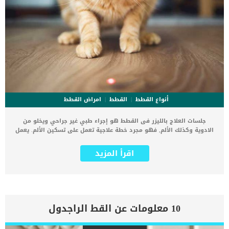
أنواع القطط
القطط
امراض القطط
جلسات العلاج بالليزر فى القطط هو إجراء طبي غير جراحي ويخلو من
الادوية وكذلك الألم, فهو مجرد خطة علاجية تعمل على تسكين الألم. يعمل
الليزر من خلال نفاذ كمية معينة من الضوء بعمق إلى الخلايا لتحفيز
سلسلة من التفاعلات الكيميائية داخل جسم القطة. تعرف التفاعلات
اقرأ المزيد
الكيميائية التي تحدث داخل جسم القطة بسبب الليزر بأسم التحفيز
الضوئي. كما يتم تحفيز الخلايا لتعزيز الشفاء إطلاق مادة الإندورفين
للمساعدة في تخفيف الآلام من خلال اطلاق الليزر فى جسم القطة. العلاج
بالليزر فى القطط أحد الطرق المستحدثة ستجده متوفرا فى العيادة
البيطرية المجهزة. اقرأ ايضا: كيف يتم فحص الحيوان الأليف في العيادة
البيطرية الليزر عبارة عن جهاز محمول باليد سيحتفظ به الطبيب البيطري
10 معلومات عن القط الراجدول
طوال مدة الجلسة والتي تتراوح عادة ما بين دقيقتين إلى ثماني دقائق.
كما يقوم طبيب بيطرى متخصص فى استخدام أجهزة الليزر فى تطبيق