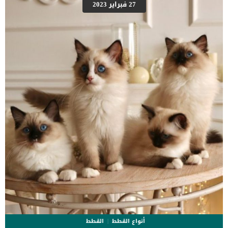
هذه الجلسات على قطتك. فى هذا المقال سوف نتعرف بالتفاصيل على
27 فبراير 2023
إجراءات جلسات العلاج بالليزر فى القطط ومدى فاعليتها. إجراءات جلسات
العلاج بالليزر فى القطط قب البدء فى إجراءات جلسات الليزر سيقوم
الطبيب بمراجعة الملف الكامل حول تاريخ القطة الصحى والدوائى. سيقوم
الطبيب بعمل الفحوصات الجسدية الشاملة للقطةكما سيقوم بعمل تحاليل
البول والدم لاكتشاف اى عدوى او قصور فى صحة القطة.الأشعات
السينية والتصوير بالموجات أحد أدوات الطبيب للكشف […]
أنواع القطط
القطط