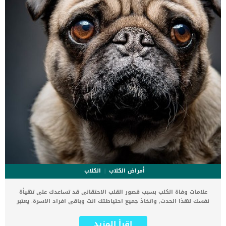
أمراض الكلاب
الكلاب
علامات وفاة الكلب بسبب قصور القلب الاحتقانى قد تساعدك على تهيأة
نفسك لهذا الحدث, واتخاذ جميع احتياطتك انت وباقى افراد الاسرة. يعتبر
مرض قصور القلب الاحتقانى من اخطر الحالات المرضية التى يمكن ان
يتعرض لها جميع الكائنات الحية بما فى ذلك الكلاب والقطط. كما ان القلب
اقرأ المزيد