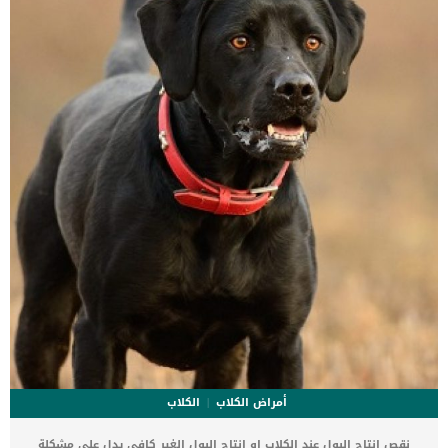
عدم القدرة على الحصول على الطعام والاحتفاظ به في الفم ألم الفك
تورم العضلات حول الفك والوجه الفقدان التدريجي لكتلة العضلات بروز
عضلات خارج العين تورم حول العين بروز مقلة العين اقرا ايضا: ألم الظهر
والكتف عند القطط الاسباب الكامنة خلف الاعتلال العضلى البؤرى عند
القطط السبب الوحيد الكامن خلف هذه المشكلة هى خلل مناعى. […]
أمراض الكلاب
الكلاب
نقص انتاج البول عند الكلاب او انتاج البول الغير كافى يدل على مشكلة