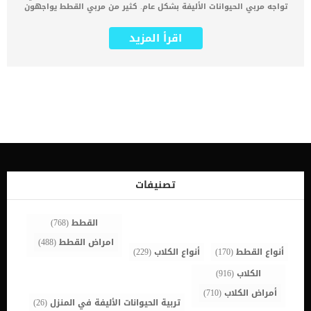
تواجه مربي الحيوانات الأليفة بشكل عام. كثير من مربي القطط يواجهون
مشكلة تساقط شعر القطة الخاصة بهم. قد يكون السبب محير خاصة مع
عدم معرفة أسباب سقوط الشعر بغزارة في فترات معينة في حيواناتهم
اقرأ المزيد
المحببة لهم. القطط تتميز بفرائها الطويل الناعم الملمس و البراق الذي
يحبه مربي القطط وسقوط الشعر أو حدوث أي أضرار له قد يسبب ازعاجا
كبيرا لك ولقطتك سقوط الشعر في القطط يحدث بكثرة في القطط
الشيرازي والأنجورا بالتحديد وهو مشكلة شائعة عند المربين لهذه
الفصائل. نقدم لكم أهم الأسباب الي تؤدي إلى ذلك وعلاجها. هل لاحظت
تساقط شعر القطط فوق العين أو تساقط الشعر عند الأذن أو تساقط شعر
الرقبة ؟ هذه هي احد الفطريات الشهيرة والتي تحتاج علاج سريع حتى لا
تتفاقم وتصيب جسد القطة بالكامل. قم بالتواصل مع اقرب طبيب بيطري
وشرح الحالة له لمعرفة اسلوب العلاج المناسب. أسباب تساقط شعر
القطط بشكل طبيعي في تغيير المواسم والفصول يتساقط شعر القطط
بشكل طبيعي وعادي بسبب تغير الفصول، حيث ان القطط تقوم بتغيير
شعرها موسميا لتتكيف مع البيئة المحيطة بها. لذلك قد تلاحظ سقوط
تصنيفات
شعر القطة بكثرة في فترات دخول فصل الربيع أو دخول فصل الخريف.
هذا التساقط عادي وطبيعي ولا يستدعي القلق […]
القطط
(768)
امراض القطط
(488)
أنواع القطط
(170)
أنواع الكلاب
(229)
الكلاب
(916)
أمراض الكلاب
(710)
تربية الحيوانات الأليفة في المنزل
(26)