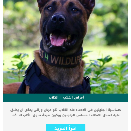
بالقيام بفحص […]
أمراض الكلاب
الكلاب
حساسية الجلوتين فى الامعاء عند الكلاب هو مرض وراثى يمكن ان يطلق
عليه اعتلال الامعاء الحساس للجلوتين ويكون نتيجة تناول الكلب له. كما
ذكرنا عن هذا المرض بأنه مرض وراثي نادر يطور فيه الكلب المصاب
حساسية من تناول الجلوتين الموجود في القمح والحبوب الأخرى. يمكن ان
اقرأ المزيد
يكون كلبك مصابا بهذه المشكلة ولا تعلم هذا الا اذا قمت بتقديم وجبات