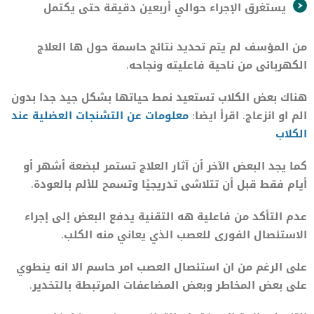
يستغرق الإجراء حوالي أربعين دقيقة حتى يكتمل
من المؤسف لم يتم تحديد نتائج حاسمة حول ها العلاج
الكهربائى من ناحية فاعليته ونجاحه.
هناك بعض الكلاب تستعيد نمط حياتها بشكل جيد جدا بدون
الم او انزعاج. اقرأ ايضا:
معلومات عن التشنجات العضلية عند
الكلاب
كما يجد البعض الآخر أن آثار العلاج تستمر لبضعة أشهر أو
أيام فقط قبل أن تتلاشى تدريجيًا وتسمح للألم بالعودة.
عدم التأكد من فاعلية هه التقنية يدفع البعض إلى إجراء
الاستئصال الفورى للعصب الذي يعاني منه الكلب.
على الرغم من ان استئصال العصب امر حاسم الا انه ينطوي
على بعض المخاطر وبعض المضاعفات المرتبطة بالتخدير.