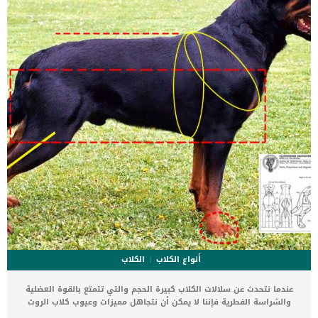
علاجها؟ اسباب تؤدى إلى الإصابة بالتهاب الثدي عند الكلاب عندما تقوم
انثى الكلب بارضاع صغارها قد يخدش احدهم الحلمات فيسمح ذلك بالاصابة
بالعدوى […]
أنواع الكلاب
الكلاب
عندما نتحدث عن سلالات الكلاب كبيرة الحجم والتي تتمتع بالقوة العضلية
والشراسة الفطرية فإننا لا يمكن أن نتجاهل مميزات وعيوب كلاب الروت
وايلر كأحد أنواع الكلاب التي نشأت في الأساس للقيام بمهام الحراسة