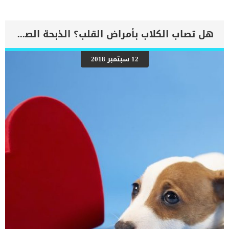
قادر على ضخ الدم بشكل كافٍ في جميع أنحاء الجسم. ينتج عن ذلك عودة
الدم إلى الرئتين وتراكم السوائل في تجاويف الجسم ، مما يقيد القلب
والرئتين ويمنع تدفق الأكسجين الكافي في جميع أنحاء الجسم. اقرا ايضا:
اعراض وعلامات تضخم القلب عند الكلاب فى هذا المقال سنطلعك على
هل تصاب الكلاب بأمراض القلب؟ الذبحة الصدرية عند الكلاب
بعض العلامات التي تشير إلى أن كلبك قد اقترب من مرحلة يحتافيها إلى
رعاية المسنين أو قد تفكر في القتل الرحيم. يمكننا اختصار هذه العلامات
على شكل مجموعة من المراحل التى يتدرجها الكلب الى ان يصل الى
12 سبتمبر 2018
النهاية. اهم علامات وفاة الكلاب بسبب قصور القلب الاحتقانى كما ذكرنا
ستكون هذه العلامات عبارة عن مراحل متدرجة الى المرحلة الاخيرة وهى
الوفاة. _المرحلة الاولى, تظهر ان الكلب معرض لخطر الإصابة بسرطان
القلب ، ولكن ليس لديه أعراض ولا تغييرات في القلب. _المرحلة
الثانية,يعاني الكلب […]