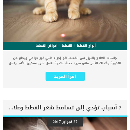
أنواع القطط
القطط
امراض القطط
جلسات العلاج بالليزر فى القطط هو إجراء طبي غير جراحي ويخلو من
الادوية وكذلك الألم, فهو مجرد خطة علاجية تعمل على تسكين الألم. يعمل
الليزر من خلال نفاذ كمية معينة من الضوء بعمق إلى الخلايا لتحفيز
سلسلة من التفاعلات الكيميائية داخل جسم القطة. تعرف التفاعلات
اقرأ المزيد
الكيميائية التي تحدث داخل جسم القطة بسبب الليزر بأسم التحفيز
الضوئي. كما يتم تحفيز الخلايا لتعزيز الشفاء إطلاق مادة الإندورفين
للمساعدة في تخفيف الآلام من خلال اطلاق الليزر فى جسم القطة. العلاج
بالليزر فى القطط أحد الطرق المستحدثة ستجده متوفرا فى العيادة
البيطرية المجهزة. اقرأ ايضا: كيف يتم فحص الحيوان الأليف في العيادة
البيطرية الليزر عبارة عن جهاز محمول باليد سيحتفظ به الطبيب البيطري
7 أسباب تؤدي إلى تساقط شعر القطط وعلاجها
طوال مدة الجلسة والتي تتراوح عادة ما بين دقيقتين إلى ثماني دقائق.
كما يقوم طبيب بيطرى متخصص فى استخدام أجهزة الليزر فى تطبيق
هذه الجلسات على قطتك. فى هذا المقال سوف نتعرف بالتفاصيل على
27 فبراير 2017
إجراءات جلسات العلاج بالليزر فى القطط ومدى فاعليتها. إجراءات جلسات