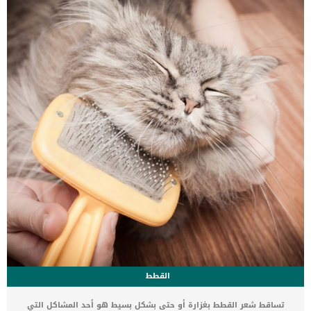
العلاج بالليزر فى القطط قب البدء فى إجراءات جلسات الليزر سيقوم
الطبيب بمراجعة الملف الكامل حول تاريخ القطة الصحى والدوائى. سيقوم
الطبيب بعمل الفحوصات الجسدية الشاملة للقطةكما سيقوم بعمل تحاليل
البول والدم لاكتشاف اى عدوى او قصور فى صحة القطة.الأشعات
السينية والتصوير بالموجات أحد أدوات الطبيب للكشف […]
القطط
تساقط شعر القطط بغزارة أو حتى بشكل بسيط هو أحد المشاكل التي