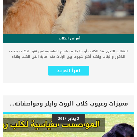
أمراض الكلاب
التهاب الثدى عند الكلاب أو ما يعرف باسم الماسيستس هو التهاب يصيب
الذكور والإناث ولكنه أكثر شيوعا بين الإناث عند اصابة انثى الكلب بهذه
الاصابة عليها الا ترضع جراءها لان الحليب سيكون مسمم. التهاب الثدى
عدوى مؤلمة وخطيرة جدا تهدد حياة الكلاب. اقرأ ايضا: الأمراض الجلدية
اقرأ المزيد
عند الكلاب وعلاجها : 4 مشاكل شائعة تعرف على اعراض التهاب الثدى عند
الكلاب تورم الحلمات الحلمات دافئة وتميل الى اللون الازرق عدم القدرة
على ارضاع الجراء الشعور بالألم الشديد عند ملامسة حلمات الكلب وجود دم
فى الحليب فى الانثى الارق بكاء وعواء فقدان الوزن. اقرأ ايضا: 7 عوامل
تسبب فقدان الوزن المفاجئ في الحيوانات الأليفةالخمول انواع التهاب
الثدى عند انثى الكلب هناك نوعان من التهابات الثدى عند الكلاب يتوقف
مميزات وعيوب كلاب الروت وايلر ومواصفاته بالصور
علاجهم والشفاء التام منهم من خلال تحديد اي الانواع يعانى منها الكلب.
الاول هو التهاب متعفن حاد وذلك عندما تتطور العدوى وتحدث خراجا
داخل الغدة ستصيب الكلب بإعياء شديد ويمكن ان تهدد حياتها إذا لم يتم
2 يناير 2018
علاجها بسرعة. الثانى يعرف باسم الجالاكتوستاسيس او الثدى المتكتل
ويصاحب هذا النوع تحجر اللبن في ثدي انثى الكلب مما يسبب لها تورم
والام شديد. اقرا ايضا: ماهى تقرحات الجلد عند الكلاب وكيف يمكن