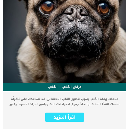
أمراض الكلاب
الكلاب
علامات وفاة الكلب بسبب قصور القلب الاحتقانى قد تساعدك على تهيأة
نفسك لهذا الحدث, واتخاذ جميع احتياطتك انت وباقى افراد الاسرة. يعتبر
مرض قصور القلب الاحتقانى من اخطر الحالات المرضية التى يمكن ان
يتعرض لها جميع الكائنات الحية بما فى ذلك الكلاب والقطط. كما ان القلب
اقرأ المزيد
يعتبر عضوا رئيسيا فى جسم الكلاب, واى قصور به يعتبر قصور فى باقى
اجزاء الجسم. يحدث قصور القلب الاحتقاني (CHF) عندما يكون القلب غير