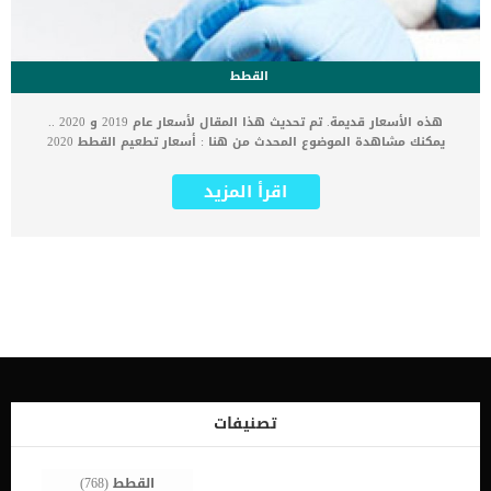
القطط
هذه الأسعار قديمة. تم تحديث هذا المقال لأسعار عام 2019 و 2020 ..
يمكنك مشاهدة الموضوع المحدث من هنا : أسعار تطعيم القطط 2020
للحفاظ على صحة قطتك يجب ان تهتم بتطعيمات القطط بشكل دوري لذلك
نقدم لكم أحدث أسعار تطعيم القطط في مصر لعام 2017. تطعيم القطط
اقرأ المزيد
هام جدا حتى تستطيع أن تحافظ على صحة قطتك في أفضل حال. وكذلك
حتى تضمن عدم انتقال أي امراض عن طريق القطط إليك. تختلف أسعار
تطعيم القطط من مكان لآخر. حسب نوع التطعيم وكذلك حسب جودة
العيادة التي تقدم التطعيمات للقطط. بعض العيادات تتميز بأنها ذات
سعر مرتفع للتطعيمات. لكن ذلك قد يرجع بسبب بعض الخدمات الإضافية
التي تقدمها العيادة مثل الفحص الشامل و غير هذا من الخدمات البيطرية
العلاجية. كذلك بعض العيادات تتميز بانخفاض اسعار التطعيم. لكن ذلك لا
يعد مؤشرا على سوء حالة العيادة. الفيصل هو جودة الخدمة المقدمة
بالمقارنة بالسعر. لذلك لا تنخدع بارتفاع او انخفاض السعر فقط. أسعار
تطعيم القطط القطط تحصل على عدة جرعات من التطعيم. عند وصول
القطة إلى سن 8 أسابيع يمكن تطعيمها أول التطعيمات ضد الأمراض
الفيروسية وهو التطعيم الرباعي. هذا التطعيم يكون على هيئة حقن وهو
تصنيفات
التطعيم الوحيد الذي يتم فيه حقن الحيوان. التطعيم الرباعي يقي القطة
من أربعة أمراض فيروسية قاتلة قد […]
القطط
(768)