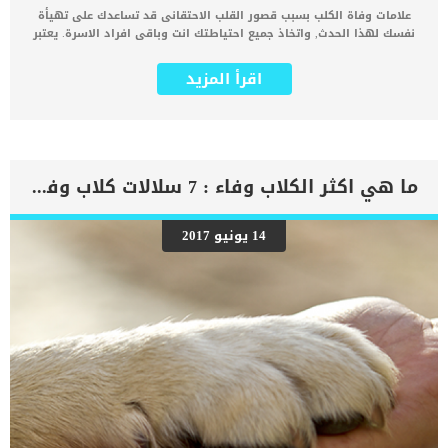
علامات وفاة الكلب بسبب قصور القلب الاحتقانى قد تساعدك على تهيأة
نفسك لهذا الحدث, واتخاذ جميع احتياطتك انت وباقى افراد الاسرة. يعتبر
مرض قصور القلب الاحتقانى من اخطر الحالات المرضية التى يمكن ان
يتعرض لها جميع الكائنات الحية بما فى ذلك الكلاب والقطط. كما ان القلب
اقرأ المزيد
يعتبر عضوا رئيسيا فى جسم الكلاب, واى قصور به يعتبر قصور فى باقى
اجزاء الجسم. يحدث قصور القلب الاحتقاني (CHF) عندما يكون القلب غير
قادر على ضخ الدم بشكل كافٍ في جميع أنحاء الجسم. ينتج عن ذلك عودة
الدم إلى الرئتين وتراكم السوائل في تجاويف الجسم ، مما يقيد القلب
والرئتين ويمنع تدفق الأكسجين الكافي في جميع أنحاء الجسم. اقرا ايضا:
اعراض وعلامات تضخم القلب عند الكلاب فى هذا المقال سنطلعك على
ما هي اكثر الكلاب وفاء : 7 سلالات كلاب وفية لاصحابها
بعض العلامات التي تشير إلى أن كلبك قد اقترب من مرحلة يحتافيها إلى
رعاية المسنين أو قد تفكر في القتل الرحيم. يمكننا اختصار هذه العلامات
على شكل مجموعة من المراحل التى يتدرجها الكلب الى ان يصل الى
14 يونيو 2017
النهاية. اهم علامات وفاة الكلاب بسبب قصور القلب الاحتقانى كما ذكرنا
ستكون هذه العلامات عبارة عن مراحل متدرجة الى المرحلة الاخيرة وهى
الوفاة. _المرحلة الاولى, تظهر ان الكلب معرض لخطر الإصابة بسرطان
القلب ، ولكن ليس لديه أعراض ولا تغييرات في القلب. _المرحلة
الثانية,يعاني الكلب […]