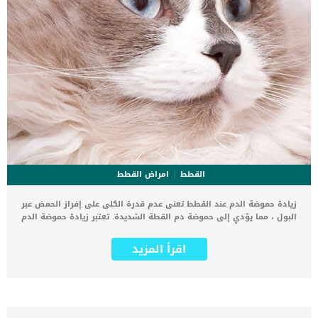
القطط
امراض القطط
زيادة حموضة الدم عند القطط تعنى عدم قدرة الكلى على إفراز الحمض عبر
البول ، مما يؤدي إلى حموضة دم القطة الشديدة. تعتبر زيادة حموضة الدم
عند القطط حالة نادرة او متلازمة غير شائعة بين القطط. تسبب هذه الحالة
الكثير من مشاكل الكلى وتفقدها قدرتها على القيام بوظيفتها بشكل
اقرأ المزيد
طبيعى فى الجسم. اضافة الى زيادة حموضة الدم سنجد ان هذه القطة
المصابة لديها مستويات غير طبيعية من البوتاسيوم في الدم. تحدث هذه
الحالة كجزء من عملية التمثيل الغذائي ، والتي يتم من خلالها تحويل
الطعام إلى طاقة. ترتبط هذه الحالة بمجموعة من العلامات والاعراض التى
تدفعك الى طلب الاستشارة الطبية, فقطتك الان ليست على مايرام. اقرأ