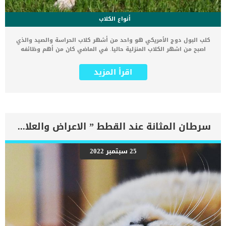
أنواع الكلاب
كلب البول دوج الأمريكي هو واحد من أشهر كلاب الحراسة والصيد والذي
اصبح من اشهر الكلاب المنزلية حاليا. في الماضي كان من أهم وظائفه
هي مطاردة الماشية الضالة والمساعدة في المزرعة. لكن الامر اختلف
كثيرا الآن. سنقدم لك في هذا المقال معلومات عن كلب البول دوج
اقرأ المزيد
الأمريكي واشهر ألوانها وانواعها وطرق الأهتمام بها. هذه الفصيلة
تتميز بجسم عضلي قوي جدا وحيوي ،لذا يمكنه القيام بالعديد من المهام
الصعبة والعمل بجد. كما انه كلب رشيق جدا ،فيمكنه أن يقفز لارتفاع متر
ونصف او أكثر في الهواء. بالاضافة لذلك فإن كلب البول دوج الأمريكي
ذكي للغاية وحنون، مما يجعله كلب مناسب للحياة مع عائلة او داخل المنزل.
كلاب هذه السلالة تحتاج إلى الكثير من التدريبات و التمارين الرياضية ،لذا
سرطان المثانة عند القطط ” الاعراض والعلاج”
فهم يحتاجون مالكًا نشطًيا و ذو خبرة عالية. يوجد نوعان لكلب البول دوج
الأمريكي وهما كلب من نوع يسمى جونسون، ومن نوع يسمى سكوت،
وهناك الهجين من الاثنين. يمكن لكلاب البول دوج أن تصبح أصدقاء محبين
25 سبتمبر 2022
ومخلصين للعائلة ،وذلك عن تدريبهم ورعايتهم جيداً. صفات ومميزات كلب
البول دوج الأمريكي يعشق كلب البول دوج الأمريكي المشي والتجول ،
لذا فإن تمشية الكلب بشكل يومي أمرًا ضروريًا لهذه الكلاب النشيطة، حتى
يتمكنوا من الركض جيدا واللعب. وبسبب أنه اجتماعي جدا يكره كلب سلالة
البول دوج […]