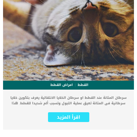
القطط
امراض القطط
سرطان المثانة عند القطط او سرطان الخلايا الانتقالية يعرف بتكوين خلايا
سرطانية فى المثانة تعيق عملية التبول وتسبب ألم شديدا للقطط. هذا
النوع من الأورام السرطانية سريع الانتشار وقد يصل الى الغدد الليمفاوية
والكلى والرئتين. اقرأ ايضا: 5 أمراض نادرة قد تصيب قطتك .. اعرف
اقرأ المزيد
أعراضها تتشابه أعراض سرطان المثانة عند القطط مع تكوين حصوات
المثانة او التهابها ومن هنا يجب عليك بالتوجه فورا للطبيب البيطرى
لتحديد الاصابة بدقه وعلاجها. اقرا ايضا: جراحة المثانة عند القطط ..
الأسباب والخطوات تنتشر هذه الإصابة عند الإناث أكثر من الذكور فى