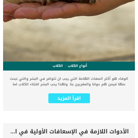
أنواع الكلاب
الكلاب
الوفاء هو أكثر الصفات الهامة التي يجب ان تتوافر في البشر والتي نبحث
عنها فيمن هم حولنا والمقربين بنا. ولهذا يحب البشر اقتناء الكلاب لما
تتميز به من وفاء نادر. الكلاب حيوانات وفية تشارك أصحابها كل لحظات
حياتهم وتشعر بسعادتهم وحزنهم وتساعدهم على تجاوز المواقف
اقرأ المزيد
الصعبة. لذلك لا يهتم الكثيرين بحجم الكلب او سلالته ولكنهم يهتمون
فقط بمدى وفاء الكلب لصاحبة ومدى استعدادة للتضحية من أجله. لذلك
دائما ما يتسائل الكثيرين ما هي اكثر الكلاب وفاء لأصحابها. نود ان نوضح
أن هذا السؤال ليس دقيقا، لكن من الممكن ان نقول أن هناك بعض
الكلاب التي لا تنسى صاحبها أبدا مهما تنقلت بين أكثر من بيت, بينما
هناك كلاب عندها القابلية للتأقلم مع أكثر من بيت وأكثر من صديق.
الأدوات اللازمة في الإسعافات الأولية في الكلاب
سنذكر لكم بعض سلالات الكلاب مرتبة تنازليا من الأكثر وفاءا في عالم