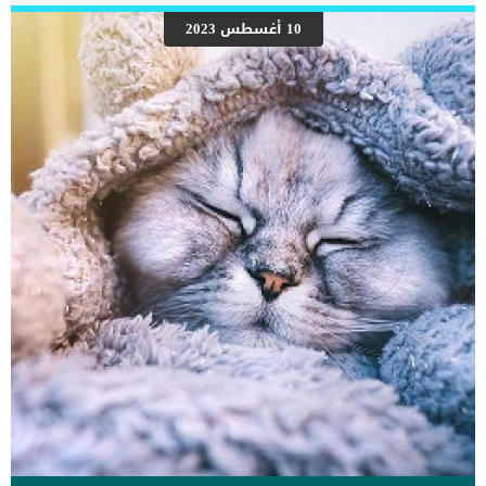
3ـ من الممكن أن يعيش ببغاء الكاسكو لمدة 55 عام إذا تم الاعتناء به
والاهتمام بتوفير جميع سبل الراحة له، وللحفاظ على صحته يجب توفير
10 أغسطس 2023
الغذاء المناسب وتحميم الببغاء بالماء الدافئ من فترة لأخرى. كما أن
متوسط أعمار ببغاء الكاسكو تصل إلى 45 عام 4ـ قد يقوم الببغاء في بعض
الأحيان بنتف ريشه، وهذه تعتبر من الحالات العصبية التي تكون نتيجة
قيامه بعملية التزاوج أو نتيجة وجود الفيروسات والبكتيريا والطفيليات
الضارة في جسمه، […]