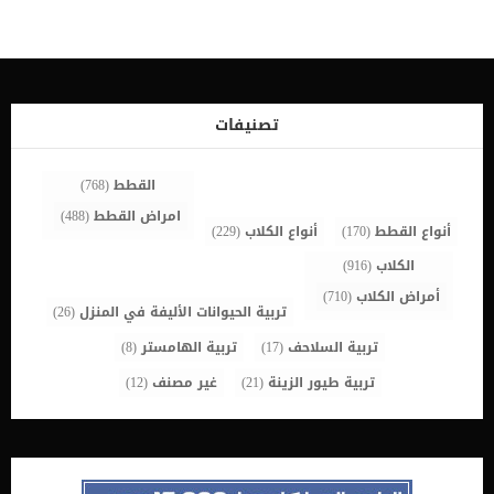
أن قطتك مريضة وبالتالي لا يستطيع جهازها المناعي مقاومة أي عدوى.
كيف الاحظ بدايه فطريات القطط ؟ الفطريات عند القطط تظهر بشكل
بسيط جدا، ثم بعد ذلك تبدأ في التفاقم. حيث انها من الاصابات الضعيفة
لكن مع الوقت تزداد شراسة. في بداية الفطريات عند القطط ستلاحظ
سقوط الشعر بشكل خفيف حول مكان الاصابة. كما قد تلاحظ احمرار بسيط
في مكان الاصابة. بعض انواع الفطريات عند القطط تظهر مثل انتفاخ او
تورم بسيط وخاصة فطريات الفم عند القطط والتي تظهر كتورم او التهاب
تصنيفات
بسيط ثم تزداد. ماهي أعراض الإصابة بالفطريات عند قطتك ؟ في الواقع
أن العدوى عندما تصيب […]
القطط
(768)
امراض القطط
(488)
أنواع القطط
(170)
أنواع الكلاب
(229)
الكلاب
(916)
أمراض الكلاب
(710)
تربية الحيوانات الأليفة في المنزل
(26)
تربية السلاحف
(17)
تربية الهامستر
(8)
تربية طيور الزينة
(21)
غير مصنف
(12)