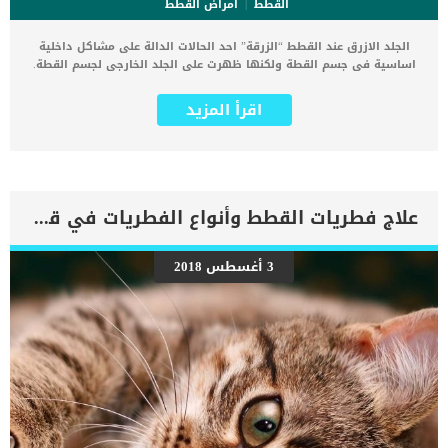
القطط
امراض القطط
الجلد الازرق عند القطط “الزرقة” احد الحالات الدالة على مشاكل داخلية
اساسية فى جسم القطة ولكنها ظهرت على الجلد الخارجى لجسم القطة.
يحدث الزرقة او الجلد الازرق عند القطط غالبًا نتيجة عدم كفاية كميات
الهيموجلوبين المؤكسج أو بسبب تشوهات الهيموجلوبين. اقرا
اقرأ المزيد
ايضا:انخفاض درجة الحرارة وعلاقته بفقر الدم عند القطط لا يتوقف الزرق
فقط على بقع جلدية بينما يبدو ايضا على الاغشية المخاطية واللثة. ترتبط
الزرقة بامراض القلب والرئة ومشاكل الجهاز التنفسى بنسبة كبيرة. هذه
الحالة على الرغم من انها حالة اساسية الا انها ترتبط ببعض العلامات
الاخرى التى تساعد فى الكشف عن المشكلة الاساسية التى تكمن خلف
هذه الزرقة. علامات الجلد الازرق عند القطط ثقب في القلب الخشخشة عند
علاج فطريات القطط وأنواع الفطريات في قطتك بالتفصيل
الاستماع إلى الرئتين أصوات قلب مكتومة أصوات مرتفعة عند الاستنشاق
سعالاصوات التزمير صعوبة في التنفس أطراف زرقاء، باردة ، شاحبة ،
مؤلمة ، منتفخةضعف شلل جزئي أو شلل في الطرف الخلفي اقرأ ايضا:
3 أغسطس 2018
سرعة ضربات القلب عند القطط.. كل ماتريد معرفته الاسباب الكامنة خلف
الزرقة عند القطط _عندما تكون هناك مشكلة فى الجهاز التنفسى الشلل
الحنجرىتورمصدمةسرطانانهيار القصبة الهوائيةالالتهاب الرئوي
(الفيروسي ، الجرثومي ، الفطري ، الحساسية ، المتفطرات ،
الطموح)كدمات فى الرئتين _العيوب الخلقية امراض الصمام التاجىتضخم
عضلة القلبانسداد الاوعية الدمويةارتفاع ضغط الدم الرئوى _الدماغ ضعف
جذع الدماغاضطراب النخاع الشوكىالخلل الوظيفى […]