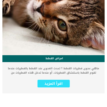
امراض القطط
ماهي عدوى فطريات القطط ؟ تحدث العدوى عند القطط بالفطريات عندما
تقوم القطط باستنشاق الفطريات، أو عندما تدخل هذه الفطريات عن
طريق الجلد وتنتقل إلى الدم. تتواجد الفطريات التي تصيب القطط في
التربة و في براز الحيوانات الأخرى. وتنتقل عدوى الفطريات من قط لآخر
اقرأ المزيد
بهذه الطريقة . العدوى بالفطريات في القطط لا تختص بنوع معين من
القطط، فجميع القطط معرضة لهذه الإصابة، كما أنها لا تتعلق بعمر القطة
فالقطط الكبيرة والصغيرة على السواء قد تصاب بالعدوى. لكن قد تزداد
فرص العدوى ببعض أنواع الفطريات في القطط بسبب ضعف مناعة القطط
سواء كان ضعف المناعة بسبب إصابة القطة بمرض مناعي معين أو بسبب