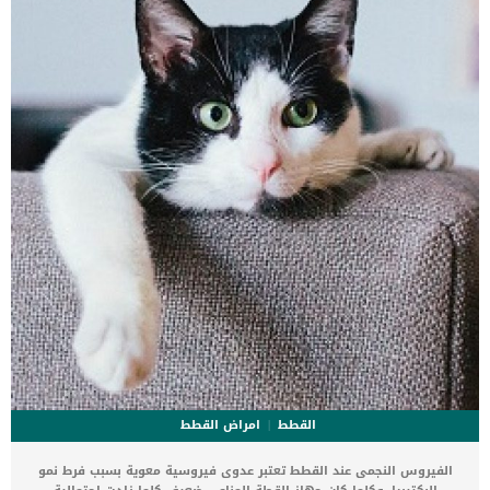
الوفاة. _المرحلة الاولى, تظهر ان الكلب معرض لخطر الإصابة بسرطان
القلب ، ولكن ليس لديه أعراض ولا تغييرات في القلب. _المرحلة
الثانية,يعاني الكلب […]
القطط
امراض القطط
الفيروس النجمى عند القطط تعتبر عدوى فيروسية معوية بسبب فرط نمو