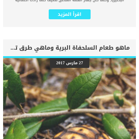
البكتيريا, وكلما كان جهاز القطة المناعى ضعيف كلما زادت احتمالية
الاصابة بهذا الفيروس. عدوى الفيروس النجمي هي جنس من فيروسات
الحمض النووي الريبوزي (RNA) الصغيرة غير المغلفة التي تسبب أعراض
اقرأ المزيد
مرض معوي في الحيوانات المصابة هذه الفيروس له مجموعة من العلامات
والاعراض, وتشمل الأعراض المميزة الإسهال وألم البطن المصحوب
بالإسهال المائي الأخضر. اقرا ايضا: عملية تصحيح اوضاع الامعاء عند القطط
“Enteroplication” إذا استمر الإسهال لفترة أطول من أسبوع، فمن المحتمل
ألا يكون سببه الفيروس النجمي، حيث يمر الفيروس النجمي عمومًا في
أقل من أسبوع. هذا الفيروس ليس خطيرا بقدر الخطورة التى يسببها
ماهو طعام السلحفاة البرية وماهي طرق تغذيتها
الجفاف الناتج عن الاسهال. كما ان هذا الفيروس نادر نسبيًا في القطط،
ولا يظهر أي ميل لإصابة سلالة أو جنس أو عمر معين علامات الفيروس
النجمى عند القطط _لإسهال المائي الأخضر _ الجفاف _ العيون الغارقة
27 مارس 2017
_فقدان الشهية _ حمى _وجع بطن السبب الرئيسى لاصابة قطتك بهذا
الفيروس هو العدوى التى تنتقل لها من قطة اخرى مصابة. اقرا ايضا:
عملية اغلاق الامعاء عند القطط واسبابها تشخيص الطبيب البيطرى لحالة
القط سوف تحتاج إلى تقديم تاريخ شامل لصحة قطتك قبل ظهور الأعراض.
حيث سيقوم الطبيب البيطري بعد ذلك بإجراء فحص بدني شامل وملف دم
وتعداد دم كامل. فى […]