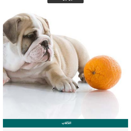
السلحفاة البرية التى يتم تربيتها فى المنازل فيجب ان يتنوع مابين تناول
الخضروات بجميع أنواعها مثل الخس والخيار والجزر وغيرها من الأنواع
الأخرى، ويجب أن تقدم هذه الخضروات إليهم نيئة، لأن الخضروات
المطبوخة من شأنها أن تؤدى الى إصابه السلحفاة بالإسهال، كما يمكن
أن تتغذى أيضًا على بعض أنواع الفواكه الطازجة والتى منها التفاح
والخوخ والتوت. عند الحديث […]
الكلاب