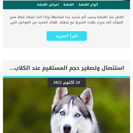
أنواع القطط
القطط
امراض القطط
العض عند القطط يسبب ألم شديد جدا لصاحبها وإذا كنت تمتلك قطة فمن
المؤكد أنك مررت بهذه التجربة مع قطتك. هناك العديد من العوامل التى
تدفع القطة الى عضك مهما كانت هادئة وتحبك. احيانا يسبب عضة القطط
اصابات وامراض بالغة للإنسان فلا تهمل الامر اذا قامت قطتك بعضك. اقرأ
اقرأ المزيد
ايضا: كيفية تدريب القطط على عدم العض في خمس خطوات هناك بعض
الحركات الجسدية التى تقوم بها القطة تجعلك تتوقع قدومها على عضك
مثل مواضع الذيل وشد الأذنين. عليك الا تهمل السلوكيات المتغيرة على
قطتك وتذهب الى العيادة البيطرية لاكتشاف أسباب العدوانية التي
تدفعها لعضك. أسباب العض عند القطط الخوف عندما تخاف القط تصبح
عدوانية اعتقادا منها ان العدوانية وسيلة دفاع عن نفسها خاصة إذا لم
استئصال وتصغير حجم المستقيم عند الكلاب “مقال شامل”
تتمكن من الهروب من الشئ الذى تخاف منه. الاحباط الشعور بالملل
والوحدة يمكن ان يسبب لقطتك الاحباط. قضاءك لوقت طويل خارج المنزل
واهمالها بدون قضاء وقت كاف للعب معها او وجود حيوان أليف اخر او
24 أكتوبر 2022
طفل جديد على سبيل المثال يشعر القط وكأن هناك من استولى على
مكانته فى المنزل. التنشئة الاجتماعية إذا تبنيت قطتك من القطط الضالة
فإن تنشئتها الأولية عندما كانت صغيرة تؤثر على جميع تصرفاتها فى
المنزل. كما ان القطط الضالة اعتادت كثرة العراك مع الحيوانات الاخرى
والعض والخدش وأساليب عدوانية أخرى. […]