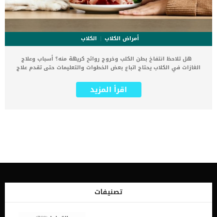
أمراض الكلاب
الكلاب
هل تلاحظ انتفاخ بطن الكلب وخروج روائح كريهة منه؟ أسباب وعلاج
الغازات في الكلاب يحتاج اتباع بعض الخطوات والتعليمات حتى تقدم علاج
فعال لغازات بطن كلبك الجلوس بجانب كلب ذو بطن منتفخ من التجارب
الغير سارة على الإطلاق، حيث تنبعث الروائح الغازية الكريهة من الكلب
اقرأ المزيد
وتؤذي الآخرين. وعادة ما تكون هذه الغازات مؤشرًا على معاناة الكلب من
الأمراض أو سوء حالته الصحية، وحينها يكون الكلب بحاجة إلى العلاج
السريع. في معظم الأحيان تكون الغازات الناتجة عن الكلاب غير مؤذية
ولكنها تكون مزعجة جدًا للآخرين. كيف تتكون الغازات وتؤدي إلى حدوث
انتفاخ البطن في الكلاب؟ تتكون الغازات نتيجة لتخمر البكتيريا والأطعمة
الموجودة في بطن الكلب كما هو الحال لدى البشر، مما يؤدي إلى تكوين
الغازات الضارة. ومن العجيب أن نجد أن مصدر الغازات الموجودة في بطن
الكلب هو قيامه ببلع الكثير من الهواء المحيط به. ما هي أعراض وجود
الغازات في الكلاب؟ إلى جانب رائحة الغازات السيئة تظهر بعض الأعراض
الأخرى على الكلب التي تتمثل في أمراض الجهاز الهضمي والإسهال
والقيء. كما أن أعراض وجود الغازات في الكلاب فقدان الشهية وفقدان
الوزن بشكل ملحوظ. اقرأ أيضا: معلومات هامة عن القئ المزمن في
تصنيفات
الكلاب الخمول عند الكلاب : 5 أسباب رئيسية ما هي أسباب تكوين
الغازات في […]