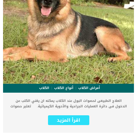
أمراض الكلاب
أنواع الكلاب
الكلاب
العلاج الطبيعى لحصوات البول عند الكلاب يمكنه ان يغني الكلب عن
الدخول فى دائرة العمليات الجراحية والأدوية الكيميائية. تعتبر حصوات
البول المتكون فى المثانة او مجرى البول او الحالب اصابة خطيرة قد تهدد
حياة الكلب. اقرأ ايضا: فاعلية عملية تفتيت الحصوات عند الكلاب تتكون هذه
اقرأ المزيد
الحصوات من الفوسفات والامونيوم والمغنسيوم وتسبب انسداد فى
مجرى البول. كما تتسبب هذه الحصوات فى منع البول من الخروج ويتم
احتباسه في الجسم اوعودته الى الكلى مما يؤدى الى تسمم الدم وموت