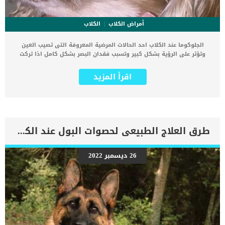
أمراض الكلاب
الكلاب
الجلوكوما عند الكلاب احد الحالات المرضية المعروفة التى تصيب العين
وتؤثر على الرؤية بشكل كبير وتسبب فقدان البصر بشكل كامل اذا تركت
بدون علاج. يمكننا وصف الجلوكوما بأنها مرض يصيب العين ينتج عن زيادة
الضغط داخل العين. كما تُعرف هذه الحالة أيضًا باسم ضغط العين (IOP) ،
اقرأ المزيد
وهي ناتجة عن عدم توازن في إنتاج السوائل والصرف الصحي. فى البداية
عليك ان تعرف بعذ المعلومات الخاصة بهذه المشكلة الصحية. اول هذه
المعلومات انه تنتج العين سائلًا يسمى الخلط المائي من منطقة تسمى
الجسم الهدبي. يحتوي هذا السائل على الأكسجين والمواد المغذية التي
تغذي جميع الهياكل العينية. اقرا ايضا: البقع البنية حول عيون الكلب..
اسبابها والوقاية منها بمجرد تغذية هذه الهياكل ، يتم إفراغ السائل
طرق العلاج الطبيعى لحصوات البول عند الكلاب
المتبقي عبر الزاوية القزحية القرنية وهي منطقة تقع بين الطبقة الخارجية
للعين والقرنية والقزحية ، الجزء المصطبغ. كما يجب أن يظل IOP طبيعيًا
ومتسقًا إذا كان الصرف والإنتاج متساويين. إذا لم تكن كذلك ، فهناك
26 ديسمبر 2022
ضغط متزايد خلف العين ووجود الجلوكوما. سبب هذه الحالة هو انخفاض
تصريف الخلط المائي ، وليس الإفراط في الإنتاج. انواع الجلوكوما عند
الكلاب _الجلوكوما المغلقة هي زيادة مفاجئة في ضغط العين المؤدي إلى
الألم الحاد والعمى. _ زيادة السائل والذى يؤدى الى تلف العصب البصري ،
الذي ينقل الرسائل المرئية المأخوذة من […]