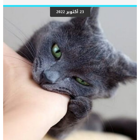
يجب أخذ التغييرات التي تطرأ على سلوك أكل الكلب على محمل الجد مع
طلب الاستشارة الطبية. اقرأ ايضا: أسباب وعلاج فقدان الشهية في الكلاب
23 أكتوبر 2022
اعراض فقدان الوزن المزمن عند الكلاب رغم ان فقدان الوزن فى حد ذاته لا
يحتاج الى اعراض, وهو واضح تماما لمالك الكلب الا انه يصاحب بعض
التغيرات مثل: يجب ألا تكون عظام الضلوع والعمود الفقري للكلاب
مرئيةإسهالمعطف باهتأكل البرازتقشر الجلد تساقط
الشعرامساكخمولضعف العضلاتفقدان مرونة الجلدمشاكل في الرؤيةقيء
[…]