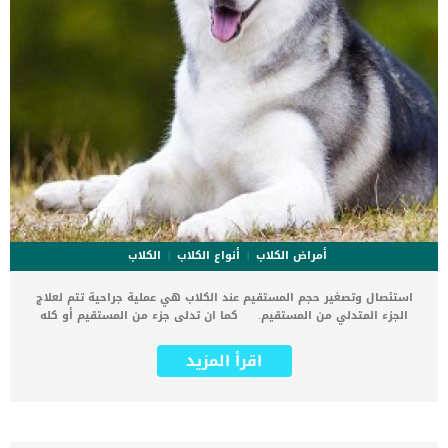
أمراض الكلاب
أنواع الكلاب
الكلاب
استئصال وتصغير حجم المستقيم عند الكلاب هي عملية جراحية تتم لعلاج
الجزء المتدلي من المستقيم. كما ان تدلى جزء من المستقيم أو كله
خارج جسم الكلب قد يعرضه الى الكثير من الاصابات والعدوى. يتم علاج
تدلي المستقيم عند الكلاب اما بالضغط “الاختزال” لتعديل وضع المستقيم
اقرأ المزيد
او بالاستئصال الجراحى. اقرأ ايضا: 7 عوامل تسبب فقدان الوزن المفاجئ
في الحيوانات الأليفة هناك نوعان لعلاج تدلي المستقيم عند الكلاب النوع
الأول هو الاختزال إذا كان الجزء المتدلي من مستقيم الكلب صغير فيمكن
اختزالها واعادته الى الداخل بدون جراحة.هذا النوع يحدث فى حالة
الاكتشاف المبكر لوضع المستقيم وعدم تلوثه او اصابته بأى عدوى.قبل