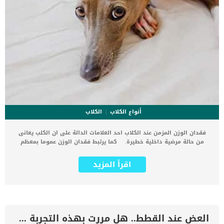
أنواع الكلاب
الكلاب
فقدان الوزن المزمن عند الكلاب احد العلامات الدالة على ان الكلب يعانى
من حالة مرضية داخلية خطيرة. كما يرتبط فقدان الوزن عموما بمعظم
الحالات المرضية التى يمكن ان تصيب كلبك. تختص أمراض ومشاكل الجهاز
الهضمى بفقدان الوزن عند الكلب. اقرأ ايضا: 7 عوامل تسبب فقدان الوزن
اقرأ المزيد
المفاجئ في الحيوانات الأليفة عادة نجد ان وزن الكلب متقلب على حسب
المجهود المبذول وكمية الطعام التى يتناولها. كما ان الحالة النفسية
للكلب قد تساعد فى فقدان الوزن او زيادته تماما مثل البشر. هناك بعض
الحالات نجد ان مالك الكلب يستعين بالطبيب البيطرى ليساعده على انقاص
وزن كلبه. كما ان مقدار فقدان الوزن الآمن للكلاب التي تعاني من زيادة
الوزن هو ثلاثة إلى خمسة بالمائة من وزنها شهريًا هناك مجموعة كبيرة
العض عند القطط.. هل مررت بهذه التجربة مع قطتك ؟
من الامراض التى تساعد على فقدان الكلب لوزنه بشكل مبالغ فيه. كما