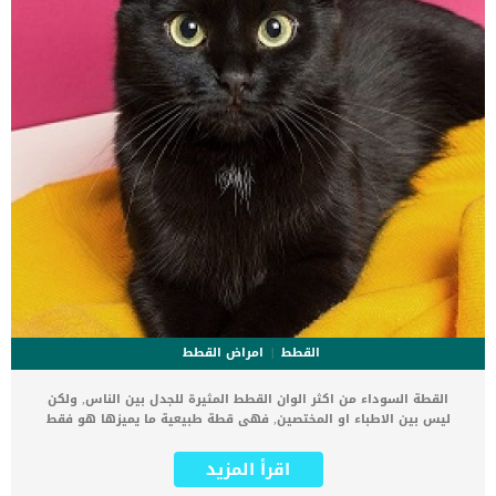
القطط
امراض القطط
القطة السوداء من اكثر الوان القطط المثيرة للجدل بين الناس, ولكن
ليس بين الاطباء او المختصين, فهى قطة طبيعية ما يميزها هو فقط
اختلاف لون المعطف. كما ان المقصود بالقط الاسود هنا هو القط الذى
يحتوى معطفة على اللون الاسود الى جانب القطط السوداء تماما. دعنا
اقرأ المزيد
نخبرك ان المطعف الاسود فى القطط يعتبر الاكثر شيوعا بين الوان القطط