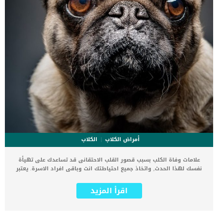
أمراض الكلاب
الكلاب
علامات وفاة الكلب بسبب قصور القلب الاحتقانى قد تساعدك على تهيأة
نفسك لهذا الحدث, واتخاذ جميع احتياطتك انت وباقى افراد الاسرة. يعتبر
مرض قصور القلب الاحتقانى من اخطر الحالات المرضية التى يمكن ان
يتعرض لها جميع الكائنات الحية بما فى ذلك الكلاب والقطط. كما ان القلب
اقرأ المزيد
يعتبر عضوا رئيسيا فى جسم الكلاب, واى قصور به يعتبر قصور فى باقى
اجزاء الجسم. يحدث قصور القلب الاحتقاني (CHF) عندما يكون القلب غير
قادر على ضخ الدم بشكل كافٍ في جميع أنحاء الجسم. ينتج عن ذلك عودة