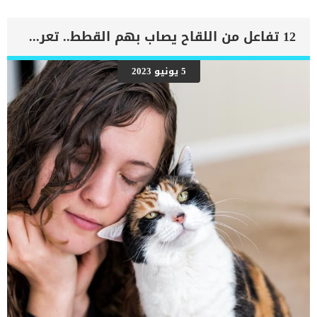
الدم إلى الرئتين وتراكم السوائل في تجاويف الجسم ، مما يقيد القلب
والرئتين ويمنع تدفق الأكسجين الكافي في جميع أنحاء الجسم. اقرا ايضا:
اعراض وعلامات تضخم القلب عند الكلاب فى هذا المقال سنطلعك على
12 تفاعل من اللقاح يصاب بهم القطط.. تعرف عليهم
بعض العلامات التي تشير إلى أن كلبك قد اقترب من مرحلة يحتافيها إلى
رعاية المسنين أو قد تفكر في القتل الرحيم. يمكننا اختصار هذه العلامات
على شكل مجموعة من المراحل التى يتدرجها الكلب الى ان يصل الى
5 يونيو 2023
النهاية. اهم علامات وفاة الكلاب بسبب قصور القلب الاحتقانى كما ذكرنا
ستكون هذه العلامات عبارة عن مراحل متدرجة الى المرحلة الاخيرة وهى
الوفاة. _المرحلة الاولى, تظهر ان الكلب معرض لخطر الإصابة بسرطان
القلب ، ولكن ليس لديه أعراض ولا تغييرات في القلب. _المرحلة
الثانية,يعاني الكلب […]