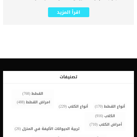
باسم (PTE) وتحدث عندما تستقر جلطة دموية في أحد الشرايين التي تغذي
الرئتين. هذه الحالة تسبب تدفق الدم البطيء وتلف الأوعية الدموية ،
اقرأ المزيد
بالإضافة إلى الدم الذي يتجلط بسهولة ، إلى تكوين جلطة دموية للكلب.
كما يمكن ان يحدث تجلط الدم فى الرئتين عند الكلاب في الأذين الأيمن
للقلب ، أو في العديد من الأوردة الرئيسية في جميع أنحاء الجسم. اقرا
ايضا: خطورة سرطان الرئة عند الكلاب جسم الكلب يصنع الدم المؤكسج
لتوصيله إلى القلب والرئتين ويتم نقل هذه الكتلة من خلايا الدم عبر مجرى
الدم نحو الرئتين ، حيث يتم التقاطها في جزء ضيق من أحد ممرات شبكة
الشرايين التي تغذي الدم المؤكسج الى الرئتين. بناء على ما سبق فانه
يتوقف تدفق الدم عبر هذا الشريان ولا يستطيع الدم المؤكسج الوصول
إلى الرئة. كما ان هذه الحالة لا تؤثر على الكلاب فقط بل تم تسجيل حالات
من القطط تعانى منها. اعراض وعلامات تجلط الدم فى الرئتين عند الكلاب
تعب سعال قلة الشهية صعوبة مفاجئة في التنفس عدم القدرة على النوم
أو الراحة زيادة معدل التنفس بصق الدم لثة شاحبة او زرقاء اللون اقرأ
تصنيفات
ايضا: كيفية اخذ العينة من […]
القطط
(768)
امراض القطط
(488)
أنواع القطط
(170)
أنواع الكلاب
(229)
الكلاب
(916)
أمراض الكلاب
(710)
تربية الحيوانات الأليفة في المنزل
(26)