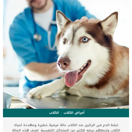
الوقت ، خاصةً إذا لم يتم علاجها أو سوء إدارتها. كما تؤثر الأعراض المبكرة
بشكل عام على أسفل الظهر والساقين الخلفيتين للكلاب: مشية مهتزة أو
متقطعة أو غير منسقة سحب الكفوفرقة […]
أمراض الكلاب
الكلاب
تجلط الدم فى الرئتين عند الكلاب حالة مرضية خطيرة ومهددة لحياة
الكلاب وتجعلهم عرضه للكثير من المشاكل التنفسية. تعرف هذه الحالة