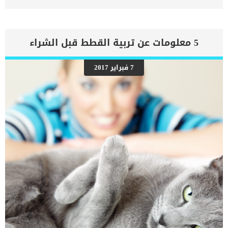
ولها الكثير من المميزات عن الوان المعاطف الاخرى. اقرأ ايضا: طرق
العناية بالقطط البيضاء والاهتمام بها شيوع القط الاسود بين القطط
ليش خطأ فى السلالات, لكن الصبغة اللازمة لصنع الفراء الأسود هى
المسيطرة في القطط السوداء. عادة ما تحصل القطة على نسختين من
الجين ، واحدة من الأم والأخرى من الأب. إذا كان أحد هذه الجينات يرمز
5 معلومات عن تربية القطط قبل الشراء
للفراء الأسود ، فسيكون القط أسود. مميزات القطة السوداء عن غيرها
_تسمح المعاطف السوداء للقطط بالاندماج بشكل أفضل في الليل
ومطاردة فرائسها بشكل غير واضح. هذه الميزة سمحت للقطة بالتكاثر
7 فبراير 2017
بشكل افضل والتمتع بصحة جيدة منذ القدم وحتى الان. _تلاشت الشائعات
القديمة حول القطط السوداء وانها دليل على التشاؤم وانها قليلة التبنى
واصبح هذا الامر غير صحيح الان. اقرأ ايضا: تربية القطط الشيرازي والعناية
بها ان شيوع القطط ذو الفراء الاسود ووجودها بكثرة فى الشلاتر ومنازل
تربية القطط يجعلها اكثر عرضة للتبنى. _كما هو الحال […]