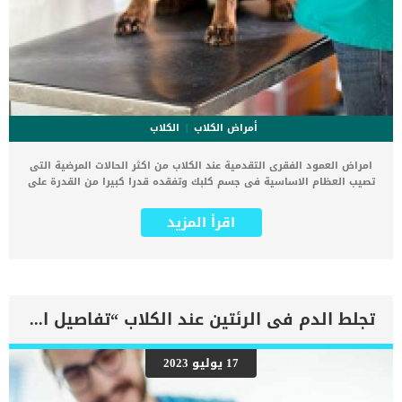
أمراض الكلاب
الكلاب
امراض العمود الفقرى التقدمية عند الكلاب من اكثر الحالات المرضية التى
تصيب العظام الاساسية فى جسم كلبك وتفقده قدرا كبيرا من القدرة على
الحركة. كما تؤثر معظم أمراض العمود الفقري التقدمية على الكلاب الأكبر
سنًا ، لكن القليل منها يصيب الكلاب الأصغر سنًا بسبب الجينات أو أمراض
اقرأ المزيد
أخرى مثل السرطان. تتطور امراض العمود الفقرى التقدمية الى ان تصل
الى الاطراف والاعصاب وتهدد جودة حياة الكلب بشكل كامل. عليك ادارة
الموقف دائما وعليك ان تواظب على الزيارات الدورية للعيادة البيطرية.
الكلاب لا تملك لغة حوار ولا يمكنها وصف ما تشعر به من ألم هى فقد
ستكشف لك بعض التفاصيل الحركات والاشارات لوصف ما تشعر به من
اعتلال. اقرأ ايضا:ما هو التهاب القرص الفقرى عند الكلاب ؟ كما تعتبر
تجلط الدم فى الرئتين عند الكلاب “تفاصيل الحالة”
امراض العمود الفقرى التقدمية احد علامات الشيخوخة وتحتاج الى ادارة
ورعاية تامة. ترتبط هذذه الامراض بمجموعة من الاعراض سنتعرف عليها
من خلال هذا المقال. كما سنقدم لك مجموعة من الاسباب الكامنة خلف
17 يوليو 2023
هذه الحالة والخطوات التشخيصية للحالة وافضل الطرق العلاجية . اعراض
امراض العمود الفقرى التقدمية عند الكلاب تتفاقم هذه الأمراض بمرور