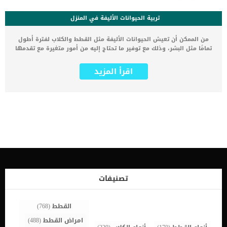
تربية الحيوانات الأليفة في المنزل
من الممكن أن تعيش الحيوانات الأليفة مثل القطط والكلاب لفترة أطول
تمامًا مثل البشر، وذلك مع توفير ما تحتاج إليه من أمور متغيرة مع تقدمها
في السن. وفيما يلي سوف نقدم لكم بعض النصائح البسيطة التي يمكنكم
القيام بها لمساعدة حيواناتكم الأليفة كبيرة السن على العيش لمدة
اقرأ المزيد
طويلة في صحة وسعادة وحيوية. متي يصبح حيواني الأليف كبير السن؟
رعاية الحيوانات الأليفة كبيرة السن تحتاج إلى تعريفها أولا، يختلف هذا
الأمر من حيوان إلى آخر، كما أن هناك عدد من العوامل التي تحدد متى
يصبح الحيوان كبير السن. فالقطط مثلا تصل إلى سن النضوج في عمر من 7
إلى 10 سنوات، وتصبح كبيرة من عمر 11 إلى 14 سنة، وتصل إلى سن
الشيخوخة من عمر 15 سنة فأكثر. وتختلف سلالات الكلاب عن بعضها البعض
في ذلك، فهناك سلالات كبيرة تصل إلى سن الشيخوخة بشكل أسرع من
بقية السلالات الأخرى. حيث أن بعض الكلاب يكون عمر السابعة لديها هو
منتصف العمر، وغيرها يكون هذا العمر لديها هو عمر النضج. ولكن في
نهاية المطاف فإن الوراثة والبيئة والتغذية يلعبون دورًا هامًا في تحديد
عمر الحيوانات الأليفة وموعد وصولها لسن الشيخوخة. اقرأ أيضا: 5 أخطاء
شائعة عن القطط بعد عمر 6 سنوات رعاية الكلاب الكبيرة في السن
تصنيفات
طريقة رعاية الحيوانات الأليفة كبيرة […]
القطط
(768)
امراض القطط
(488)