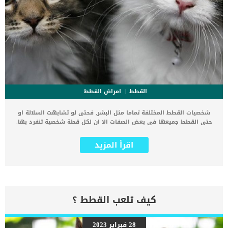
القطط
امراض القطط
شخصيات القطط المختلفة تماما مثل البشر, فحتى لو تشابهت السلالة او
حتى القطط جميعها فى بعض الصفات الا ان لكل قطة شخصية تنفرد بها.
اختلف هذه الشخصيات بسبب التفاعل المعقد بين علم الوراثة لكل قطة
وخبراتها أثناء التطور وفي مرحلة البلوغ. افضل الشخصيات بين كل مربى
اقرأ المزيد
القطط هى القطة الاجتماعية التى تتفاعل مع المجتمع الخارجى. يطلق
على القط الاجتماعى اسم human cat وهو القط ذو الشخصية التى تسعد
بمشاركتك وهى القطة التى تمنحك سعادة واستمتاع اكثر من غيرها. اقرا
ايضا: تصرفات القطط الحامل : 7 سلوكيات مميزة يمكنك الترعف على
شخصية القطة من خلال البدء فى اللعب معك اومع القطط او الحيوانات
الاخرى. الى جانب القطط الودودة او الاجتماعية صديقة الانسان ستجد ايضا
كيف تلعب القطط ؟
القطط الصيادة التى تستمتع بالهجوم والانقضاض. كما تحتاج القطط
الصيادة توفير الالعاب الخاصة بها مثل عمدان الخدش والفأر القطنى.
ستجدها ايضا تستقل الارفف والاماكن المرتفعة لتمارس هوايتها فى
28 فبراير 2023