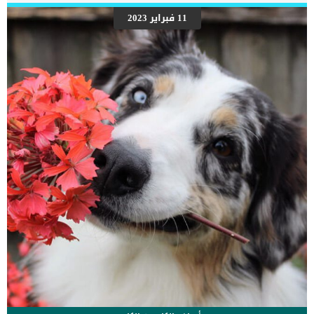
الأسنان الذي يصيب الكثير من الكلاب نتيجة قلة الاهتمام بأسنان الكلب، أو
من الممكن أن يكون ذلك علامة على معاناته من التهاب اللثة فيجعله ذلك
11 فبراير 2023
يفرز الكثير من اللعاب مع خروج الروائح السيئة من فمه كما أن الكلب في
هذه الحالة يصاب بالغضب الشديد عندما يحاول أي شخص لمس فمه، وفي
هذه الحالة يجب عليك القيام بزيارة الطبيب اليطري حتى يستطيع فحص
فم الكلب وعلاجه بشكل فعال. سعال الكلب وصدور صوت […]