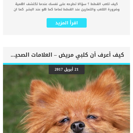
كيف تلعب القطط ؟ سؤالا تطرحه على نفسك عندما تكتشف اهمية
وضرورة الللعب والتمارين عند القطط تماما كما هو عند البشر. كما ان
القطط مثل جميع الثدييات تحتاج دائما الى العبا محفزة واشياء تساعدها
على خروج الطاقة. الالعاب والتمارين التى تقوم بتطبيقها على القطط,
اقرأ المزيد
تعمل على تعديل سلوكها وتقوية صحتها وقدرتها العقلية. القطط ، مثل
كل الثدييات ، تنخرط في اللعب كصغار السن وتستمر في اللعب حتى بعد
أن يكبروا. كما ان اللعب هو نشاط تعليمي معقد يساعد القطط على تطوير
العلاقات الاجتماعية ويساعدها على صقل مهاراتها البدنية والعقلية. اقرأ
ايضا: اهمية شوارب القطط يمكنك قضاء العديد من الساعات الممتعة فقط
في المشاهدة مع التسلية بينما تلعب قطتك. هناك اكثر من طريقة للعب
كيف أعرف أن كلبي مريض – العلامات الصحية في الكلاب
وهناك اكثر من شكل لهذه الالعاب وقد تختلف القطط فيما بينها فى
تفضليها لهذه الالعاب. كيف تلعب القطط وما هى انواع اللعب عند القطط
؟ _ اللعب الاجتماعى, وهو اول انواع اللعب التى تنشأ بين القطط حيت
21 أبريل 2017
تساعدها على تعزيز علاقتها الاجتماعية مع اقرانها عند ولادتهم. كما ان
اللعب الاجتماعى يختبر قدرة القطة على التفاعل والتعامل مع الاخرين
ويعزز علاقتها مع الحيوانات الاخرى فيما بعد. اقرأ ايضا: خطوات تعديل
النظام الغذائى عند القطط ايضا, يطور القطط الصغيرة سمات شخصية بناءً
على تفاعلاتهم المرحة التي تصاحبهم في مرحلة […]