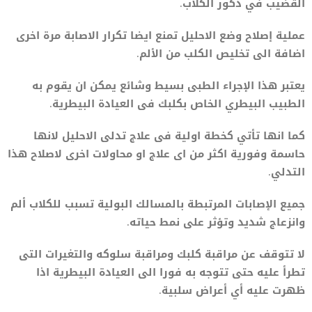
القضيب في ذكور الكلاب.
عملية إصلاح وضع الاحليل تمنع ايضا تكرار الاصابة مرة اخرى
اضافة الى تخليص الكلب من الألم.
يعتبر هذا الإجراء الطبى بسيط وشائع يمكن ان يقوم به
الطبيب البيطري الخاص بكلبك فى العيادة البيطرية.
كما انها تأتي كخطة اولية فى علاج تدلى الاحليل لانها
حاسمة وفورية اكثر من اى علاج او محاولات اخرى لاصلاح هذا
التدلي.
جميع الإصابات المرتبطة بالمسالك البولية تسبب للكلاب ألم
وانزعاج شديد وتؤثر على نمط حياته.
لا تتوقف عن مراقبة كلبك ومراقبة سلوكه والتغيرات التى
تطرأ عليه حتى تتوجه به فورا الى العيادة البيطرية اذا
ظهرت عليه أي أعراض سلبية.