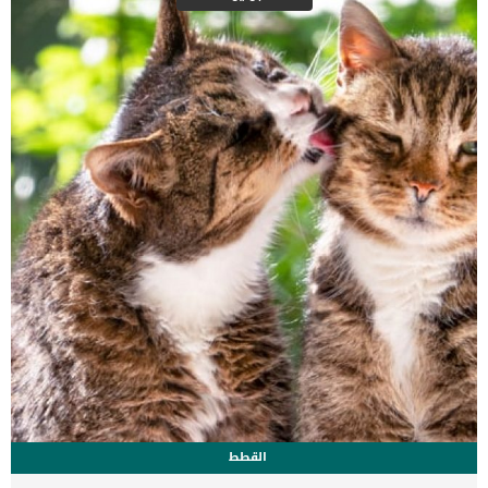
الانقضاض على الاساس والمفروشات وربما عليك ايضا. سنقدم لك فى هذا
المقال التفاصيل الشاملة حول شخصيات القطط المختلفة بقدر ما نقلته لنا
الابحاث والدراسات التى اجريت على القطط. اقرا ايضا” أنواع القطط
المنزلية الأكثر رقة وحنانا اضافة الى ما سبق بالطبع هناك سمات شخصية
لا نعلم عنها شئ ربما تكون فى قطتك انت فقط دون القطط الاخرى.
شخصيات القطط […]
القطط