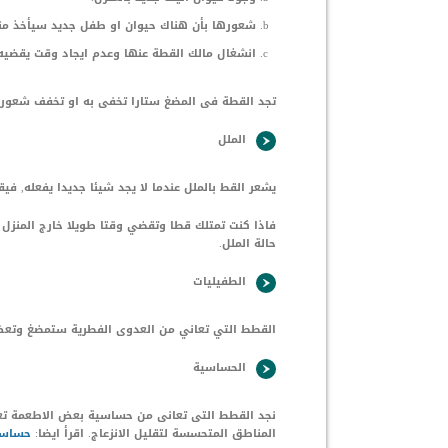
شعورها بأن هناك حيوان او طفل جديد سيأخذ منها
انشغال مالك القطة عنها وعدم ايجاد وقت يقضيه
تجد القطة فى المضغ ستارا تخفى به او تخفف شعوره
الملل
يشعر القط بالملل عندما لا يجد شيئا جديدا يفعله, في
فاذا كنت تمتلك قطا وتقضي وقتا طويلا خارج المنزل 
حالة الملل.
الطفيليات
القطط التي تعاني من العدوى الفطرية ستمضغ وتعض 
الحساسية
نجد القطط التى تعانى من حساسية بعض الاطعمة تعا
المناطق المتحسسة لتقليل الانزعاج. اقرأ ايضا:
حساسية