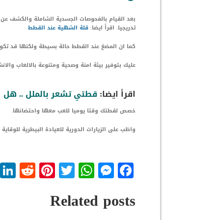
بعد القيام بالفحوصات الجسدية الشاملة والكشف عن
تدريجيا. اقرأ ايضا:
قلة الشهية عند ا
ل
قطط
كما ان المضغ عند القطط حالة بسيطة ولكنها قد تكو
عليك بتوفير بيئة امنة وصحية ومتنوعة بالالعاب وال
اقرأ ايضا:
قطتي تشعر بالملل .. هل 
خصص لقطتك وقتا يوميا للعب معها واحتضانها.
واظب على الزيارات الدورية للعيادة البيطرية للوقاية
dit
nterest
WhatsApp
Twitter
Messenger
Facebook
Related posts