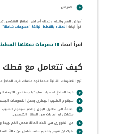
الامراض
أمراض الفم واللثة وكذلك أمراض الجهاز الهضمى تدفع
اقرأ ايضا:
الاعتناء بالقطط البالغة “معلومات شاملة”
اقرأ ايضا:
10 تصرفات تفعلها القطط تدل على اصابتها بالامراض
كيف تتعامل مع قطك ا
اتبع التعليمات التالية عندما تجد علامات فرط المضغ
فرط المضغ اضطرابا سلوكيا يستدعي التوجه الى
سيقوم الطبيب البيطرى بعمل الفحوصات الجسد
اضافة الى تحاليل البول والدم سيقوم الطبيب 
مشاكل او اصابات فى الجهاز الهضمى.
من الضرورى فى هذه الحالة فحص الفم جيدا والأ
عليك ان تقوم بتقديم ملف شامل عن حالة القطة