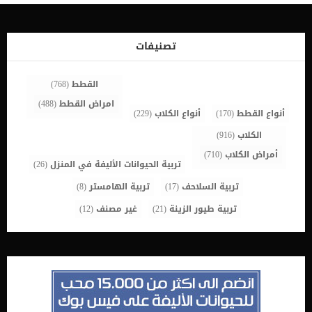
بالطبيب البيطري لتحديد أفضل الخطوات التالية هو أكثر شيء إنساني
يمكنك القيام به من أجلهم. كيف يمكننا اختيار القتل الرحيم للقطط ؟ من
خلال قياس جودة الحياة (QOL) هي مقياس لراحة قطتك وصحتها
وسعادتها وقدرتها على المشاركة والاستمتاع بحياتها. اضف الى
تصنيفات
معلوماتك ام اختيار القتل الرحيم يكون الاختيار الاخير […]
القطط
(768)
امراض القطط
(488)
أنواع القطط
(170)
أنواع الكلاب
(229)
الكلاب
(916)
أمراض الكلاب
(710)
تربية الحيوانات الأليفة في المنزل
(26)
تربية السلاحف
(17)
تربية الهامستر
(8)
تربية طيور الزينة
(21)
غير مصنف
(12)