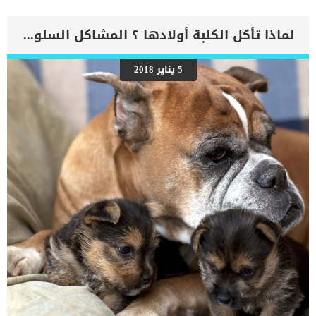
أفضل من تربية قط من سلالة قطط راغدول اللطيفة والودودة كثيراً
والتي تعتبر من اكثر انواع القطط حبا للانسان تاريخ قط راغدول ونشأته.
تعتبر سلالة قطط راجدول من اجمل سلالات القطط في العالم وأصغرهم
لماذا تأكل الكلبة أولادها ؟ المشاكل السلوكية في الكلاب بعد الولادة
سناً، فقد تم أنتاج هذه السلالة منذ وقت قصير. حيث تم إنشاء سلالة قط
راغدول في ولاية كاليفورنيا في 1960. حيث أراد مربي القطط “آن بيكر”
إنتاج سلالة من القطط الجميلة ذات شخصية لطيفة ومحبة. وقد بدأ “آن
5 يناير 2018
بيكر” باستخدام القطط متوسطة الشعر المحلية ذات الأصول الغير
المعروفة، وانتج هذه السلالة من “جوزفين” ، وهي القطة الأم الأصلية
للسلالة والتي كانت بيضاء وشديدة الجمال. واثناء محاولة “بيكر” لإنتاج
هذه السلالة ، قام بإختيار القطط ذات الشخصية اللطيفة والهادئة وذات
الحجم الكبير والفراء الطويل الناعم، حتى قام […]