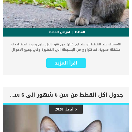
القطط
امراض القطط
الامساك عند القطط او عند اى كائن حى هو دليل على وجود اضطراب او
مشكلة معوية, قد تتراوح من البسيطة الى الخطيرة وفى جميع الاحوال
تحتاج الى طلب الاستشارة الطبية. يمكننا تعريف الامساك بأنه حالة من
الصعوبة والاجهاد الذى تقابل القط اثناء التغوط فى الليتر بوكس, كما انه
اقرأ المزيد
يكون عرض على حالة داخلية غير واضحة لك. كما قد يعني هذا البراز الصلب
او كريات كبيرة غير مريحة أو عدم إنتاج البراز على الإطلاق. تضخم القولون
هو الحالة المتأخرة من الامساك, ومهما زادت هذه المشكلة فان الامساك
يجب ان يكون عرض قثير المدى. اقرا ايضا: كيفية ادارة الامساك عند القطط
لا تتأخر فى عرض قطتك على الدكتور البيطرى, فقد يكون السبب الأساسي
خطيرًا أو مميتًا إذا لم يتم علاجه. اعراض الامساك عند القطط على الرغم
جدول اكل القطط من سن 6 شهور إلى 6 سنوات
من ان الامساك فى حد ذاته حالة عرضية على مشكلة ما, الا انه يرتبط
ببعض العلامات والاعراض الاخرى. القليل من إنتاج البراز أو عدمه الذهاب
لصندوق الفضلات كثيرا التقيؤ قلة الشهية وجع بطن انخفاض الطاقة قلة
5 أبريل 2020
الاهتمام بالتفاعل مع الأسرة اقرا ايضا: طرق تغذية القطط التي تعاني من
الامساك اسباب التعرض للامساك عند القطط يمكن أن تصاب القطط
بالإمساك لأسباب عديدة _مشكلة فى الليتر بوكس لا يتم تنظيف الصندوق
بشكل متكرر بما يكفي أو ليس من […]