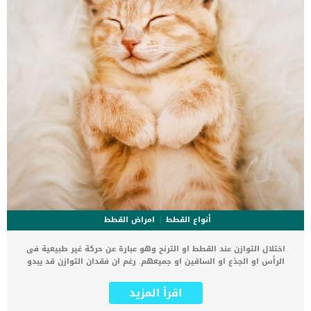
أنواع القطط
امراض القطط
اختلال التوازن عند القطط او الترنح وهو عبارة عن حركة غير طبيعية فى
الرأس او الجذع او الساقين او جميعهم. رغم ان فقدان التوازن قد يبدو
اصابة مرضية او عرضية بسيطة الا انه يمكن ان يكون اشارة على اصابة
مرضية خطيرة. يعتبر اختلال التوازن عند القطط دليل على اضطراب ما فى
اقرأ المزيد
الجهاز العصبى بالإضافة الى انه يعتبر عرض لكثير من الامراض الاخرى التى