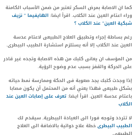
كما ان الاصابة بمرض السكر تعتبر من ضمن الأسباب الكامنة
وراء اعتام العين عند الكلاب. اقرأ ايضا:
الهايفيما ” نزيف
شبكية العين” عند الكلاب ؟
رغم بساطة إجراء وتطبيق العلاج الطبيعى لاعتام عدسة
العين عند الكلاب إلا أنه يستلزم استشارة الطبيب البيطرى.
من المؤسف ان يعانى كلبك من هذه الاصابة وتجده غير قادر
على الحركة والقفز بسبب عدم وضوح الرؤية.
إذا وجدت كلبك يجد صعوبة فى الحكة وممارسة نمط حياته
بشكل طبيعى فهذا يعني أنه من المحتمل أن يكون مصابا
باعتام عدسة العين. اقرأ ايضا:
تعرف على إصابات العين عند
الكلاب
لا تتردد وتوجه فورا الى العيادة البيطرية, سيقدم لك
الطبيب البيطرى
خطة علاج دوائية بالاضافة الى العلاج
الطبيعى.