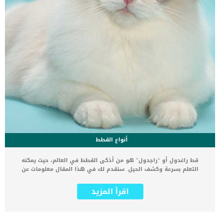
أنواع القطط
قط راغدول أو “راجدول” هو من أذكى القطط في العالم، حيث يمكنه
التعلم بسرعة وكشف الحيل. سنقدم لك في هذا المقال معلومات عن
قطط الراجدول واشهر ألوانها وانواعها وطرق الأهتمام بها. قط
الراجدول هو أفضل صديق لجميع الناس، فإنه يحب اسرته وأهله كثيرا
اقرأ المزيد
-حتى الأطفال- ويتعايش مع الحيوانات الأليفة الأخرى إلى حد ما. هو قط
مطيع ولطيف ومرح للغاية، حتى أنه يستقبل صاحبه عند الباب عندما يعود
إلى المنزل. إذا كنت تبحث عن رفيق وصديق مخلص، فلا يوجد لك خيار