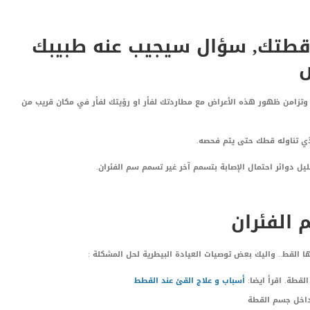
قطتك, سؤال سيجيب عنه طبيبك
ص
زامن ظهور هذه الأعراض مع مطاردتك لفأر او رؤيتك لفأر في مكان قريب من
لذي تناوله قطك حتى يتم فحصه.
يل دوائر احتمال الإصابة بتسمم آخر غير تسمم سم الفئران.
الفئران
 القط.. واليك بعض توصيات العيادة البيطرية لحل المشكلة :
لقطة. اقرأ ايضا:
أسباب و علاج القئ عند القطط
داخل جسم القطة