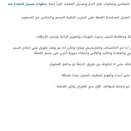
الصناعى وعمليات نقل الدم وغسيل المعدة. اقرأ ايضا:
خطوات غسيل المعدة عند
ء المنزل لمساعدة القطة على الشرب لتنقية الجسم والتخلص من السموم
ومظلمة لتجنب حدوث النوبات ولتعزيز الراحة وتجنب الإجهاد.
اذا تم الاكتشاف والتشخيص مبكرا ولكن اذا مر وقت طويل على ابتلاع السم
ي والمعدة والكبد والكلى وأعضاء حيوية أخرى فى جسم القطة.
تك حتى لا تتناوله عن طريق الخطأ او بدافع الفضول.
حتى تجده وتقوم بتنظيف المنزل جيدا بعدها.
 تم باجابة لسؤالك “هل سم الفئران يقتل القطط”
LinkedIn
Red
Pi