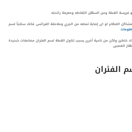
هو فريسة القطة ومن السهل التقاطه ومعرفة رائحته.
اكل العظام او اى إصابة تمنعه من الجري وملاحقة الفرائس, فانك ستلجأ لسم
دك خاطئ ولكن من ناحية أخرى يسبب تناول القطة لسم الفئران مضاعفات شديدة
هاز العصبى.
 الفئران