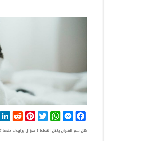
dit
nterest
WhatsApp
Twitter
Messenger
Facebook
هل سم الفئران يقتل القطط ؟ سؤال يراودك عندما ت