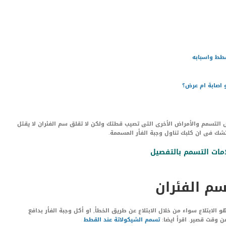
قطط واسبابه
 اصابة ام عرض؟
 التسمم والأمراض الأخرى التى تصيب قطتك ولكن لا تقلق سم الفئران لا يقتل
تشك فى ان كلبك تناول وجبة الفأر المسممة.
ات التسمم بالتفصيل
م الفئران
الابتلاع سواء من خلال الابتلاع عن طريق الخطأ, او أكل وجبة الفأر بدافع
ن وقت قصير. اقرأ ايضا:
تسمم الشيكولاتة عند القطط