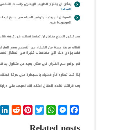
يمكن ان يقترح الطبيب البيطرى جلسات التنفس 
القطط
السوائل الوريدية وتوفير المياه فى جميع ارجا
الموجودة فيه.
بعد تلقى العلاج يفضل ان تحفظ قطتك فى غرفة هادئة 
هناك فرصة جيدة من الشفاء من التسمم بسم الفئران 
فقد يؤدى ذلك الى مضاعفات كثيرة فى الجهاز العصب
قم بوضع سم الفئران فى مكان بعيد عن متناول يد قط
إذا كنت تطارد فأر فعليك بالسيطرة على حركة قطتك 
بعد قرائتك لهذه المقال اعتقد انك اصبحت على دراية
dit
nterest
WhatsApp
Twitter
Messenger
Facebook
Related posts