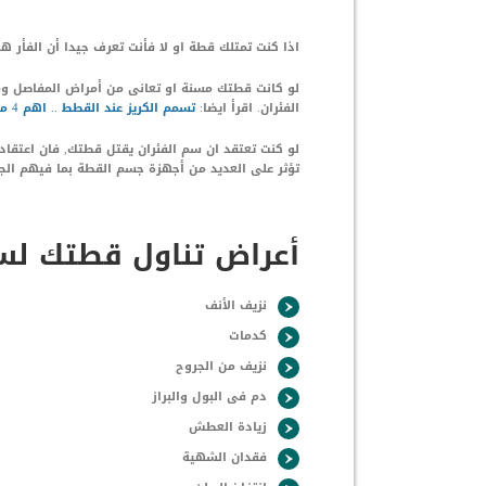
اذا كنت تمتلك قطة او لا فأنت تعرف جيدا أن الفأر 
لو كانت قطتك مسنة او تعانى من أمراض المفاصل ومش
الفئران. اقرأ ايضا:
تسمم الكريز عند القطط .. اهم 4 معلومات
لو كنت تعتقد ان سم الفئران يقتل قطتك, فان اعتقا
تؤثر على العديد من أجهزة جسم القطة بما فيهم الج
أعراض تناول قطتك لسم
نزيف الأنف
كدمات
نزيف من الجروح
دم فى البول والبراز
زيادة العطش
فقدان الشهية