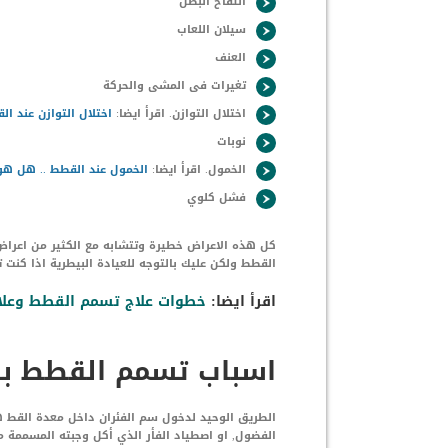
انتفاخ البطن
سيلان اللعاب
العنف
تغيرات فى المشى والحركة
اختلال التوازن. اقرأ ايضا:
اختلال التوازن عند ال
نوبات
الخمول. اقرأ ايضا:
الخمول عند القطط .. هل هو
فشل كلوي
كل هذه الاعراض خطيرة وتتشابه مع الكثير من اعراض
القطط ولكن عليك بالتوجه للعيادة البيطرية اذا كنت 
اقرأ ايضا:
خطوات علاج تسمم القطط وعلام
اسباب تسمم القطط بس
الطريق الوحيد لدخول سم الفئران داخل معدة القط هو 
الفضول, او اصطياد الفأر الذي أكل وجبته المسممة م