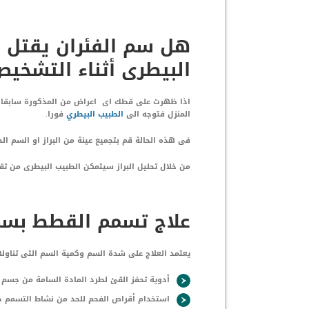
هل سم الفئران يقتل 
البيطرى أثناء التشخي
اذا ظهرت على قطك اى اعراض من المذكورة سابقا وت
المنزل فتوجه الى
الطبيب البيطري
فورا.
فى هذه الحالة قم بتجميع عينة من البراز او السم ا
من خلال تحليل البراز سيتمكن الطبيب البيطرى من تقل
علاج تسمم القطط بسم 
يعتمد العلاج على شدة السم وكمية السم التى تناولها
أدوية تحفز القئ لطرد المادة السامة من جسم ا
استخدام أقراص الفحم للحد من نشاط التسمم 