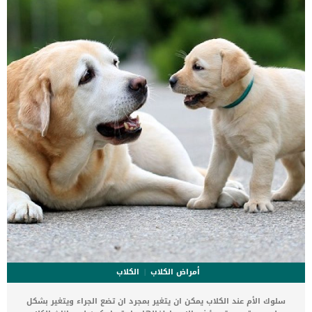
لذا فإن تمشية الكلب بشكل يومي أمرًا ضروريًا لهذه الكلاب النشيطة، حتى
يتمكنوا من الركض جيدا واللعب. وبسبب أنه اجتماعي جدا يكره كلب سلالة
البول دوج […]
أمراض الكلاب
الكلاب
سلوك الأم عند الكلاب يمكن ان يتغير بمجرد ان تضع الجراء ويتغير بشكل