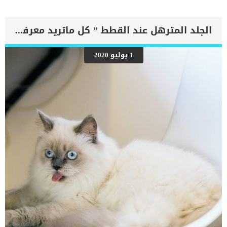
الدم إلى الرئتين وتراكم السوائل في تجاويف الجسم ، مما يقيد القلب
والرئتين ويمنع تدفق الأكسجين الكافي في جميع أنحاء الجسم. اقرا ايضا:
اعراض وعلامات تضخم القلب عند الكلاب فى هذا المقال سنطلعك على
الجلد المترهل عند القطط ” كل ماتريد معرفته”
بعض العلامات التي تشير إلى أن كلبك قد اقترب من مرحلة يحتافيها إلى
رعاية المسنين أو قد تفكر في القتل الرحيم. يمكننا اختصار هذه العلامات
على شكل مجموعة من المراحل التى يتدرجها الكلب الى ان يصل الى
1 يوليو 2020
النهاية. اهم علامات وفاة الكلاب بسبب قصور القلب الاحتقانى كما ذكرنا
ستكون هذه العلامات عبارة عن مراحل متدرجة الى المرحلة الاخيرة وهى
الوفاة. _المرحلة الاولى, تظهر ان الكلب معرض لخطر الإصابة بسرطان
القلب ، ولكن ليس لديه أعراض ولا تغييرات في القلب. _المرحلة
الثانية,يعاني الكلب […]