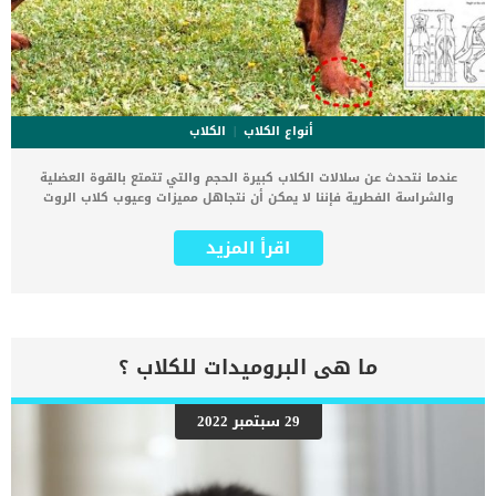
أنواع الكلاب
الكلاب
عندما نتحدث عن سلالات الكلاب كبيرة الحجم والتي تتمتع بالقوة العضلية
والشراسة الفطرية فإننا لا يمكن أن نتجاهل مميزات وعيوب كلاب الروت
وايلر كأحد أنواع الكلاب التي نشأت في الأساس للقيام بمهام الحراسة
والعمل الشاق. تتمتع سلالة كلاب الروت وايلر بصفات بطولية خاصة، نشأت
اقرأ المزيد
هذه السلالة في ألمانيا كأحد الكلاب التي تستخدم في الرعي و جذب
العربات المحملة بأدوات الزراعة وغيرها للمزارعين والجزارين. لذلك ستلاحظ
تمتع كلاب الروت وايلر النقية بصدر عضلي عريض وأكتاف قوية وجسد ثابت
على الأرض، وعندما يتحرك ستلاحظ الصلابة والقوة والرشاقة التي يتمتع
بها. لكن برغم قوته الكبيرة فهو يمتلك وجها هادئا واثقا و عيونا بنية
اللون تعكس الصفاء والهدوء والثقة، كما تعكس اليقظة وعدم الخوف من
ما هى البروميدات للكلاب ؟
الغرباء والقدرة الدائمة على المبادرة إذا احتاج ذلك. كلب روت وايلر عندما
يقابل أي شخص جديد فإنه يتبع أسلوب الانتظار والإستكشاف. لذلك فهو
يقوم ببعض الأفعال التي تختبر الشخص الغريب أمامه، ويبني عليها ردود
29 سبتمبر 2022
أفعاله وهذا لما يتمتع به كلاب هذه الفصيلة من ذكاء و فطنة. لذلك فإن
كلاب فصيلة روت وايلر من الممكن أن تستخدم في العديد من المجالات
سواء كأحد كلاب الحراسة الشخصية أو كلاب المهمات الشاقة وأيضا يمكن