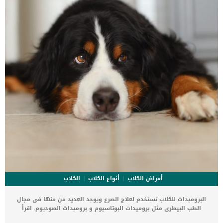
اتخاذ كلب روت وايلر كأحد كلاب الأسرة في المنزل لأنه يتمتع بالصفات
التي تؤهلة لذلك بكل سهولة. كلب […]
أمراض الكلاب
أنواع الكلاب
الكلاب
البروميدات للكلاب تستخدم لعلاج الصرع ويوجد العديد من منها فى مجال
الطب البيطرى مثل بروميدات البوتاسيوم و بروميدات الصوديوم. اقرأ
ايضا: ماذا تعرف عن معدن الصوديوم للكلاب ؟ اضافة الى علاج الصرع