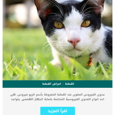
المرضية الأخرىتحليل البولاخذ عينات […]
القطط
امراض القطط
عدوى الفيروس المعوى عند القطط المعروفة بأسم الريو فيروس, هى
احد انواع العدوى الفيروسية المختصة باصابة الجهاز الهضمى. يتواجد
الفيروس بشكل عام في جدران أمعاء القطط، مما يؤدي إلى تدمير أي
خلايا في المنطقة المحيطة بها. تسبب عدوى الفيروس المعوى عند القطط
اقرأ المزيد
مجموعة من الفيروسات التي تحتوي على الحمض النووي المزدوج (حمض