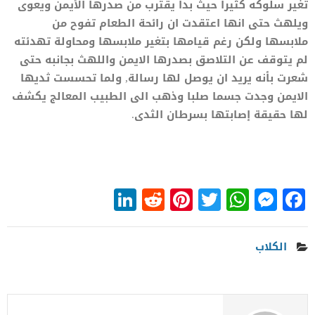
تغير سلوكه كثيرا حيث بدأ يقترب من صدرها الأيمن ويعوى
ويلهث حتى انها اعتقدت ان رائحة الطعام تفوح من
ملابسها ولكن رغم قيامها بتغير ملابسها ومحاولة تهدئته
لم يتوقف عن التلاصق بصدرها الايمن واللهث بجانبه حتى
شعرت بأنه يريد ان يوصل لها رسالة, ولما تحسست ثديها
الايمن وجدت جسما صلبا وذهب الى الطبيب المعالج يكشف
لها حقيقة إصابتها بسرطان الثدى.
LinkedIn
Reddit
Pinterest
WhatsApp
Twitter
Messenger
Facebook
الكلاب