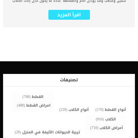
سلبى ومتعب وقد يؤذى الام واطفالها. عادة ما يكون لدى إناث الكلاب
غريزة أمومة مدمجة وتعرف بالضبط ما يجب أن تفعله عند ولادة كلابها. في
بعض الأحيان ، لا تعرف كلبتك ما يجب أن تفعله مع كلابها بعد ولادتها ،
اقرأ المزيد
ولا تهتم كثيرًا برعايتهم. يمكن ان تفرط بعض اناث الكلاب فى غريزة
الامومة فتجد انها تهتم بجراء غيرها. كما قد يكون لديها أو لم يكن لديها
كلابها الخاصة وقد تحرس وتنظف الحيوانات الاخرى. اقرا ايضا: تأخر الحيض
عند الكلاب و ميعاد حيض الكلاب بعد الولادة مشاكل سلوك الأم عند
الكلاب إنه ليس اضطرابًا وراثيًا ويمكن أن يحدث في أي سلالة من الكلاب.
كما يعتقد أن هذه الاضطرابات ناتجة عن اختلالات كيميائية معينة في
كلبتك بعد الولادة على غرار ما يحدث عندما تعاني الأم البشرية من اكتئاب
ما بعد الولادة. على الرغم من ان البعض يرى الافراط فى الاهتمام ليس
امرا خطيرا ولكنه قد يسبب للجراء بعض المشاكل, تماما مثل الاهمال الذى
يسبب ايضا مشاكل. علامات تدل على مشاكل سلوك الأم عند الكلاب _عدم
وجود سلوك امومة من الاساس عدم الرغبة فى تنظيف
الجراءاهمالهمعدم ارضاعهملا تحمى جرائها من الاخرينفى بعض الاحيان
تصنيفات
تقوم بقتل الجراء _السلوك المفرط للامومة الاهتمام […]
القطط
(768)
امراض القطط
(488)
أنواع القطط
(170)
أنواع الكلاب
(229)
الكلاب
(916)
أمراض الكلاب
(710)
تربية الحيوانات الأليفة في المنزل
(26)