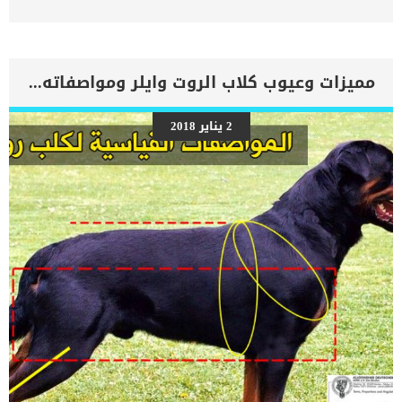
الريبونوكليك)، وتحد من امتصاص العناصر الغذائية من الأمعاء وتؤدي إلى
الإسهال والجفاف. مع الاسف ينتشر هذا الفيروس بين القطط بسهولة,
فمن خلال التلامس المباشر لبراز الحيوان المصاب أو عن طريق استنشاق
جزيئات الفيروس المحمولة جوا. كلما كانت قطتك تمتلك جهاز مناعة ضعيف
كلما زادت احتمالية اصابتها بهذه العدوى الفيروسية. اقرأ ايضا: عملية
مميزات وعيوب كلاب الروت وايلر ومواصفاته بالصور
تصحيح اوضاع الامعاء عند القطط “Enteroplication” اعراض وعلامات عدوى
الفيروس المعوى عند القطط عادةً ما يكون لدى القطة المصابة بعدوى
فيروس الريو أعراض خفيفة مثل: _ الإسهال _التهاب اللثة _التهاب
2 يناير 2018
الملتحمة _أمراض الجهاز التنفسي _فقدان التوازن _ارتعاش العضلات
_ترنح. اقرأ ايضا: عملية اغلاق الامعاء عند القطط واسبابها تشخيص الطبيب
البيطرى لحالة القط سيقوم الطبيب البيطري بإجراء فحص بدني كامل
وملف دم للقطة، بما في ذلك ملف الدم الكيميائي وتعداد الدم الكامل
وتحليل البول. ستهدف الإجراءات التشخيصية إلى التمييز بين العدوى
الفيروسية والتهابات الجهاز التنفسي الخفيفة الأخرى التي تسببها
البكتيريا. علاج عدوى الريو فيروس عند القطط بما […]