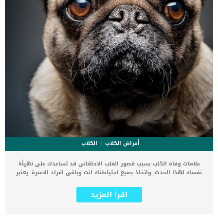
أمراض الكلاب
الكلاب
علامات وفاة الكلب بسبب قصور القلب الاحتقانى قد تساعدك على تهيأة
نفسك لهذا الحدث, واتخاذ جميع احتياطتك انت وباقى افراد الاسرة. يعتبر
مرض قصور القلب الاحتقانى من اخطر الحالات المرضية التى يمكن ان
يتعرض لها جميع الكائنات الحية بما فى ذلك الكلاب والقطط. كما ان القلب
اقرأ المزيد
يعتبر عضوا رئيسيا فى جسم الكلاب, واى قصور به يعتبر قصور فى باقى
اجزاء الجسم. يحدث قصور القلب الاحتقاني (CHF) عندما يكون القلب غير
قادر على ضخ الدم بشكل كافٍ في جميع أنحاء الجسم. ينتج عن ذلك عودة