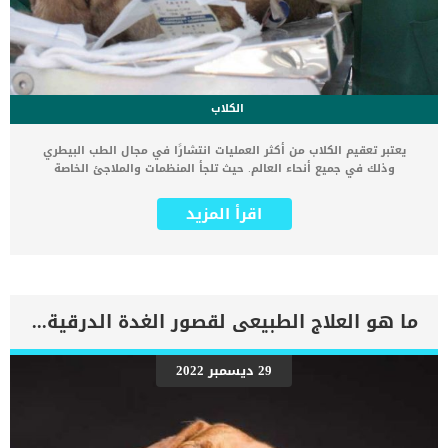
الكلاب
يعتبر تعقيم الكلاب من أكثر العمليات انتشارًا في مجال الطب البيطري
وذلك في جميع أنحاء العالم. حيث تلجأ المنظمات والملاجئ الخاصة
بالحيوانات الأليفة إلى تعقيم الكلاب الضالة لمنع تكاثرها وانتشارها في
كل مكان. المقصود بعملية تعقيم الكلاب هو القيام بعملية جراحية للكلاب
اقرأ المزيد
لمنعها من التزاوج والتكاثر ويتم ذلك عن طريق إزالة الجهاز التناسلي
الموجود لدى الكلبة الأنثى أو إزالة الخصيتين لدى الكلب الذكر من أجل
منعهم من التزاوج والتكاثر حتى يتم منع انتشارهم نهائيًا وفي أسرع
وقت. تتواجد الكثير من الملاجئ حول العالم التي تشترط تعقيم الكلاب قبل
التبني لضمان عدم تكاثرها وتقليل عدد الكلاب الضالة المنتشرة في
الشوارع التي تتعرض يوميًا للدهس والموت. تعتبر عملية تعقيم الكلاب
ما هو العلاج الطبيعى لقصور الغدة الدرقية عند الكلاب ؟
اكثر أمنا و اكثر رحمة من بعض الطرق الأخرى التي تستخدم لمنع تكاثر
الكلاب. حيث تقوم بعض الحكومات والمنظمات بوضع السم للكلاب للحد من
عددها وهذه جريمة في حق حيوان برئ لاحول له ولا قوة. تعتبر عملية
29 ديسمبر 2022
تعقيم الكلاب من العمليات التي لها الكثير من السلبيات والإيجابيات أيضًا.
حيث أختلفت الآراء حول هذه العملية فهناك من يرى أن التعقيم له فوائد
عديدة وهناك أيضًا من يرى أن التعقيم من أبشع الأمور التي قد تتعرض
لها الكلاب فيتم حرمانها من حق أعطاه الله سبحانه وتعالى لها. متى يتم