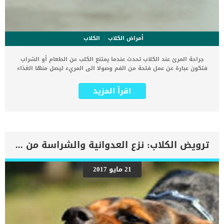
أمراض الكلاب
الكلاب
جراحة المرئ عند الكلاب تحدث عندما يمتنع الكلب عن الطعام أو الشراب
فتكون عبارة عن عمل فتحة من الفم وصولا الى المريء ليصل منها الغذاء
الى الكلب. يرجع امتناع الكلب عن الطعام والشراب لعدة إصابات اشهرهم
هى قرح الفم والفك المغلق عند الكلاب. تعرف على خطوات جراحة
اقرأ المزيد
المرئ عند الكلاب قبل الإجراء الجراحي يتم عمل بعض التحاليل والفحوصات
للتأكد من قدرة الكلب على تحمل التخدير الكلى.رغم ان هذه العملية تبدو
بسيطة فهى مجرد فتحة من الفم واصلة الى المرئ إلا أنها تستلزم
التخدير الكلى.يتم حلاقة شعر الكلب من رقبة عنق الكلب وأن يظهر الجلد
مباشرة حتى لا يجيد الطبيب البيطرى اى عوائق.يتم عمل الفتحة الواصلة
للمرئ لإدخال أنبوب التغذية ولا تتم عملية إفاقة الكلب الا بعد الانتهاء من
ترويض الكلاب: نزع العدوانية والشراسة من الكلاب
اعطاء الكلب جميع ما يحتاجه من غذاء وأدوية محفزة لقوته الجسدية.
فعالية ونجاح التدخل الجراحى فى المرئ عن الكلاب أثبتت جراحة المرئ
للكلاب الممتنعة عن الاكل فعاليتها فى التغذية وتعويض ما فقده جسم
21 مايو 2017
الكلب من عناصر ومعادن. رغم ان جراحة المرئ تساعد على تغذية الكلاب
ولكن بشكل قصير المدى الا أنها يمكن استخدامها لوقت طويل بعد
تثبيتها ومحاولة جعل الكلب يتأقلم على وجود هذا الأنبوب الغذائى. تعرف
على اشكال التعافى بعد تركيب الأنبوب الغذائى للكلب يحتاج الكلب مايقرب
من اسبوعين حتى […]