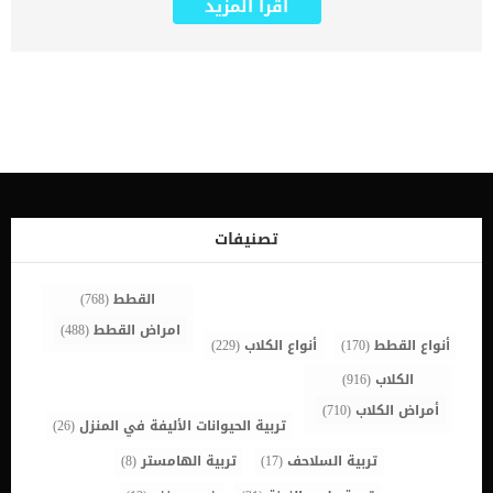
اقرأ المزيد
الهرمونات التي تساعد على تنظيم عدة وظائف فى الجسم عند الكلاب. أي
اضطراب في روتين الغدة الدرقية يمكن أن يؤدي إلى مشاكل صحية خطيرة
أخرى للكلب. اقرأ ايضا: فقدان الوزن للكلاب .. الأسباب والعلاج عليك التوجه
فورا الى العيادة البيطرية اذا ظهرت على كلبك اى اعراض تدل على عدم
اتزان وظيفة الغدة الدرقية. احيانا يتم علاج علاج قصور الغدة الدرقية
بالعلاج التقليدي والعمليات الجراحية. وفى احيان اخرى يتم العلاج الطبيعى
لقصور الغدة الدرقية , ويتم الاختيار بينهم بما يفيد صحة الكلب. أكثر ما
يميز العلاج الطبيعى لقصور الغدة الدرقية عند الكلاب هو تكلفته البسيطة
التى تختلف تماما عن تكلفة الأدوية الكيميائية. اقرا ايضا: علاج الغدة
الدرقية عند الكلاب إجراءات العلاج الطبيعى لقصور الغدة الدرقية عند
الكلاب قبل ان يبدأ الكلب فى تناول المكونات الطبيعية التي تهدف لعلاج
قصور الغدة الدرقية يجب ان يتم الامر بالتدريج حتى لا يرفضه الكلب.كما
تصنيفات
هو الامر بخصوص إعطاء المكملات الغذائية والتى تعتبر ضمن طرق العلاج
الطبيعى للحيوانات بما فى […]
القطط
(768)
امراض القطط
(488)
أنواع القطط
(170)
أنواع الكلاب
(229)
الكلاب
(916)
أمراض الكلاب
(710)
تربية الحيوانات الأليفة في المنزل
(26)
تربية السلاحف
(17)
تربية الهامستر
(8)