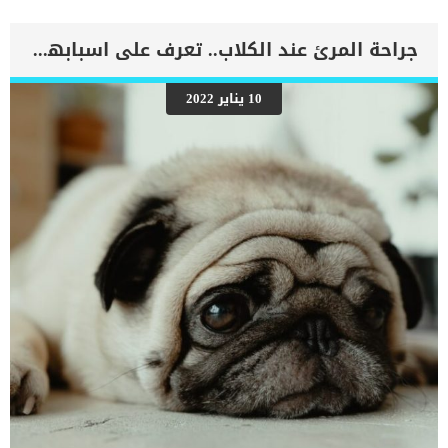
الطبيب البيطري على معرفة تفاصيل الحالة المرضية التى يعانى منها
الكلب. اقرا ايضا:كيفية اخذ العينة من الرئة عند الكلاب يستخدم تنظير
الصدر بشكل أساسي لفحص الآفات داخل الصدر وإجراء بعض العمليات
جراحة المرئ عند الكلاب.. تعرف على اسبابها ومدى نجاحها
الجراحية مثل ازالة بعض التكتلات البسيطة واخذ عينات من الأنسجة. عادة
ما يتم اللجوء الى المنظار الداخلي لصدر الكلب عندما تفشل جميع
الفحوصات التقليدية فى الكشف عن تفاصيل الإصابة. نتائج المنظار الداخلي
10 يناير 2022
فورية وتجعل الطبيب يكتشف أكبر كم ممكن من المعلومات حول إصابة
الكلب. يتطلب تنظير الصدر عند الكلاب بعض الأدوات الخاصة التى يجب ان
تتوافر فى العيادة البيطرية المعالجة لكلبك. كما ان المنظار الداخلي لصدر
الكلاب يستغرق وقتا أقل فى الاجراءات والتعافي ويسبب ألم وانزعاج أقل
من الجراحة. إجراءات منظار الصدر عند الكلاب سيضع الطبيب البيطرى […]