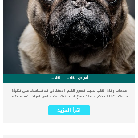
أمراض الكلاب
الكلاب
علامات وفاة الكلب بسبب قصور القلب الاحتقانى قد تساعدك على تهيأة
نفسك لهذا الحدث, واتخاذ جميع احتياطتك انت وباقى افراد الاسرة. يعتبر
مرض قصور القلب الاحتقانى من اخطر الحالات المرضية التى يمكن ان
يتعرض لها جميع الكائنات الحية بما فى ذلك الكلاب والقطط. كما ان القلب
اقرأ المزيد
يعتبر عضوا رئيسيا فى جسم الكلاب, واى قصور به يعتبر قصور فى باقى
اجزاء الجسم. يحدث قصور القلب الاحتقاني (CHF) عندما يكون القلب غير
قادر على ضخ الدم بشكل كافٍ في جميع أنحاء الجسم. ينتج عن ذلك عودة
الدم إلى الرئتين وتراكم السوائل في تجاويف الجسم ، مما يقيد القلب
والرئتين ويمنع تدفق الأكسجين الكافي في جميع أنحاء الجسم. اقرا ايضا: