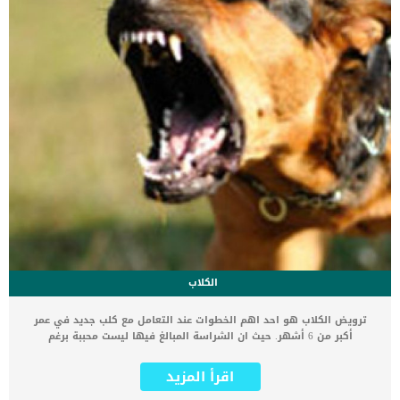
الكلاب
ترويض الكلاب هو احد اهم الخطوات عند التعامل مع كلب جديد في عمر
أكبر من 6 أشهر. حيث ان الشراسة المبالغ فيها ليست محببة برغم
اهميتها احيانا في الكلب للكلاب الشرسة العديد من الإستخدامات والتى
منها مساعدة الشرطة فى عمليات الكشف عن المتفجرات وتفتيش الحقائب
اقرأ المزيد
، كما تستخدم كوسيلة للدفاع عن أصحابها. تمتلك الكلاب خلية حسية