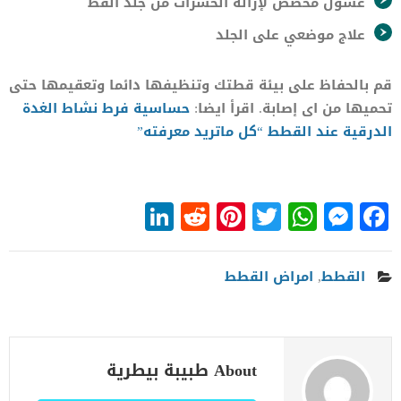
غسول مخصص لإزالة الحشرات من جلد القط
علاج موضعي على الجلد
قم بالحفاظ على بيئة قطتك وتنظيفها دائما وتعقيمها حتى
تحميها من اى إصابة. اقرأ ايضا:
حساسية فرط نشاط الغدة
الدرقية عند القطط “كل ماتريد معرفته”
LinkedIn
Reddit
Pinterest
WhatsApp
Twitter
Messenger
Facebook
القطط
,
امراض القطط
About طبيبة بيطرية