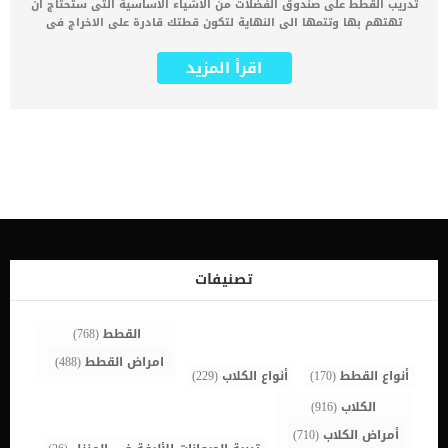
تدريب القطط على صندوق الفضلات من الاشياء الاساسية التى ستحتاج ان
تهتهم بها وتتمها الى النهاية لتكون قطتك قادرة على الاخراج فى
الصندوق يعتقد البعض ان افضل طريقة للاخراج هى تمشية الحيوان
الأليف حول المنزل ليقوم بالاخراج, لكن هذا الامر شائع اكثر بين الكلاب.
اقرأ المزيد
ان القطة المدربة جيدا على استخدام صندوق الفضلات تكون مريحة
ونظيفة وتحقق لك بيت نظيف وهادئ. تخيل ان قطتك غير مدربة على
استخدام صندوق الفضلات فكيف ستكون رائحة المنزل ؟ وكيف ستتعامل
مع المجهود المبذول مع التنظيف. اقرأ ايضا: كيفية اختيار صندوق فضلات
القطط ( الليتر بوكس ) هناك من يشترط فى تبنيها للقطة ان تكون مدربة
على استخدام صندوق الفضلات لانها غير قادر على بذل مجهود التنظيف.
كيف اختار صندوق الفضلات المناسب لقطتى ؟ عليك ان تختاج الصندوق
المناسب لحجم قطتك. بعض القطط تمتنع عن استخدام صندوق الفضلات
لانه اصغر من حجمها. اذا كنت تمتلك اكثر من قطة فيجب ان تحضر لهم
اكثر من صندوق فضلات حتى لا يشب بينهم العراك. اقرا ايضا:تفاصيل
الفحص الطبى الدورى على القطط ضرورة الاهتمام بصندوق الفضلات
هناك بعض صناديق الفضلات تقوم بتنظيف نفسها اوتوماتيكيا. عليك ان
تصنيفات
تقوم بتنظيف صندوق الفضلات بشكل يومى حتى لا تتسبب الفضلات
المتراكمة فى اصابة القطة باى عدوى. كما ان هناك بعض متاجر ادوات
ومنتجات […]
القطط
(768)
امراض القطط
(488)
أنواع القطط
(170)
أنواع الكلاب
(229)
الكلاب
(916)
أمراض الكلاب
(710)