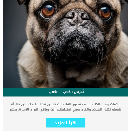
أمراض الكلاب
الكلاب
علامات وفاة الكلب بسبب قصور القلب الاحتقانى قد تساعدك على تهيأة
نفسك لهذا الحدث, واتخاذ جميع احتياطتك انت وباقى افراد الاسرة. يعتبر
مرض قصور القلب الاحتقانى من اخطر الحالات المرضية التى يمكن ان
يتعرض لها جميع الكائنات الحية بما فى ذلك الكلاب والقطط. كما ان القلب
اقرأ المزيد
يعتبر عضوا رئيسيا فى جسم الكلاب, واى قصور به يعتبر قصور فى باقى
اجزاء الجسم. يحدث قصور القلب الاحتقاني (CHF) عندما يكون القلب غير