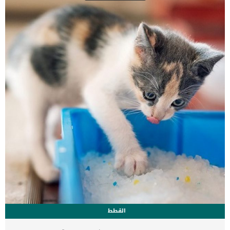
معجون السنان عند الكلاب يرتبط هذا التسمم بمجموعة من الاعراض,
سنتعرف عليها فى السطور التالية: التقيؤ قلة السيطرة على العضلات
وتنسيقها الخمول الترنح ضعف توعك نوبة انهيار براز أسود القطراني
غيبوبة الموت اقرأ ايضا: مسكنات الالم الطبيعية للتسنين عند […]
القطط