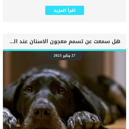
القناة الاربية الموجودة اسفل بطن القطة يمكن ان تحدث فتحة في البطن
تتسبب فى خروج الاعضاء منها. اقرأ ايضا:خطورة الفتاق عند القطط وعلاجه
اقرأ المزيد
اذا تم العثور على مادة عضوية بارزة من العضلات ، يشار إلى هذا باسم
“الفتق الإربي” وهى إصابة غير شائعة بين القطط. كما ان هناك ثلاثة
مستويات من الفتق الاربي عند القطط تختلف طرق العلاج المتبعة مع كل
مستوى على حدة. المستوى الأول: يمكن تصحيحه يدويا الثاني: يجب تدخل
جراحى المستوى الثالث: وهو الأشد خطورة يسبب للقطة تورم من الجانبين
وقد يؤدى بها الى الوفاة اذا لم يتم التعامل الفورى معه. عندما تظهر
هل سمعت عن تسمم معجون الاسنان عند الكلاب ؟
على قطتك اى تغيرات فى شكل البطن, تورم او نتوءات او تغيرات في
سلوك الأكل والنشاط فلا تتردد بالتوجه الى العيادة البيطرية لإيجاد
المشكلة وعلاجها. اجراءات علاج الفتاق الأربى عند القطط للتأكد من إصابة
27 يناير 2023
القطة بالفتق الأربى يجب القيام ببعض الفحوصات اهمها المنظار
الاستكشافي من خلال فتحة بسيطة جدا تسمح بدخول المنظار. كما تهدف
الفحوصات الى تمييز شدة الفتق وهل هو فتق اربى ام خراج. يتم عمل
الأشعة السينية لتحديد العضو المصاب و المنحصر فى فتحة الفتق الاربى
من جسم القطة. كما […]