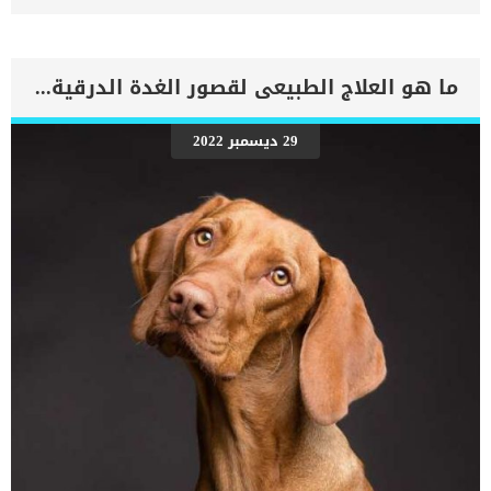
قادر على ضخ الدم بشكل كافٍ في جميع أنحاء الجسم. ينتج عن ذلك عودة
الدم إلى الرئتين وتراكم السوائل في تجاويف الجسم ، مما يقيد القلب
والرئتين ويمنع تدفق الأكسجين الكافي في جميع أنحاء الجسم. اقرا ايضا:
اعراض وعلامات تضخم القلب عند الكلاب فى هذا المقال سنطلعك على
ما هو العلاج الطبيعى لقصور الغدة الدرقية عند الكلاب ؟
بعض العلامات التي تشير إلى أن كلبك قد اقترب من مرحلة يحتافيها إلى
رعاية المسنين أو قد تفكر في القتل الرحيم. يمكننا اختصار هذه العلامات
على شكل مجموعة من المراحل التى يتدرجها الكلب الى ان يصل الى
29 ديسمبر 2022
النهاية. اهم علامات وفاة الكلاب بسبب قصور القلب الاحتقانى كما ذكرنا
ستكون هذه العلامات عبارة عن مراحل متدرجة الى المرحلة الاخيرة وهى
الوفاة. _المرحلة الاولى, تظهر ان الكلب معرض لخطر الإصابة بسرطان
القلب ، ولكن ليس لديه أعراض ولا تغييرات في القلب. _المرحلة
الثانية,يعاني الكلب […]