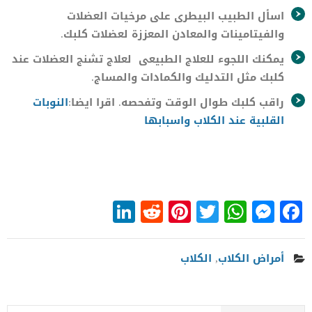
اسأل الطبيب البيطرى على مرخيات العضلات
والفيتامينات والمعادن المعززة لعضلات كلبك.
يمكنك اللجوء للعلاج الطبيعى لعلاج تشنج العضلات عند
كلبك مثل التدليك والكمادات والمساج.
راقب كلبك طوال الوقت وتفحصه. اقرا ايضا:
النوبات
القلبية عند الكلاب
واسبابها
LinkedIn
Reddit
Pinterest
WhatsApp
Twitter
Messenger
Facebook
أمراض الكلاب
,
الكلاب