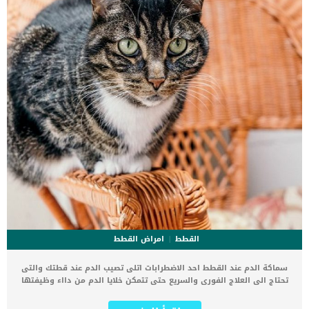
الطبيعى للحيوانات بما فى […]
القطط
امراض القطط
سماكة الدم عند القطط احد الاضطرابات اتلى تصيب الدم عند قطتك والتى
تحتاج الى العلاج الفورى والسريع حتى تتمكن خلايا الدم من دااء وظيفتها
بسهولة. كما يطلق على على هذه الحالة المرضية اسم كثرة الحمرة عند
القطط, والمقصود بالحمرة هنا هى الخلايا الحمراء. تعتبر سماكة الدم عند