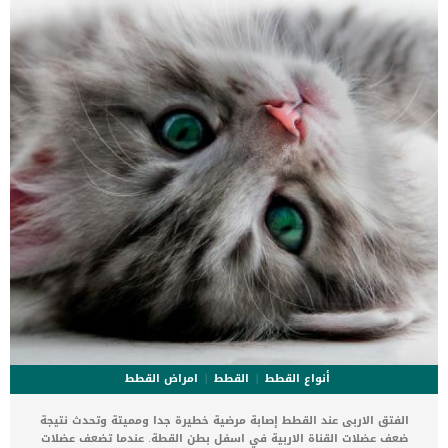
والأفوكادو وغيرها من الخضروات الغير صحية بالنسبة إلى الكلاب، وعلى
كل حال يجب استشارة الأطباء بشأن الخضروات الواجب تقديمها إلى
الكلاب لتغذيتها وحمايتها من الأمراض في نفس الوقت. اقرأ أيضا:
الأطعمة المفيدة للكلاب الأرز والنشويات تعتبر النشويات مثل الأرز […]
أنواع القطط
القطط
امراض القطط
الفتق الاربى عند القطط إصابة مرضية خطيرة جدا ومميتة وتحدث نتيجة
ضعف عضلات القناة الاربية في اسفل بطن القطة. عندما تضعف عضلات