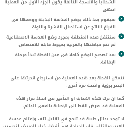
الشظايا والأنسجة التالفة يكون الجزء الأول من العملية
انتهى.
سيقوم بعد ذلك بوضع العدسة البديلة ووضعها فى
الفراغ الناتج عن استئصال القشرة والنواة.
ستنتفخ هذه المنطقة بمجرد وضع العدسة الاصطناعية
ثم تتم خياطتها بالقرنية بخيوط قابلة للامتصاص.
بعد تصحيح الوضع كاملا فى عين القطة تبدأ مرحلة
الإفاقة.
تتمكن القطة بعد هذه العملية من استرجاع قدرتها على
البصر برؤية واضحة مرة أخرى.
كما ان ترك هذه الاصابة او التأخير فى اتخاذ قرار هذه
العملية قد يعرض القط الى الإصابة بالعمى الدائم.
لا توجد بدائل طبية قد تنجح في تقليل تلف وإعتام عدسة
العين وبالتالي فإن الجراحة هي أفضل خيار للمريض لتحسين