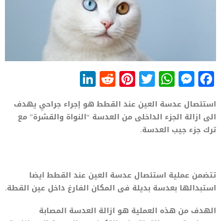
LinkedIn
Reddit
Pinterest
WhatsApp
Twitter
Messenger
Facebook
استئصال عدسة العين عند القطط هو إجراء جراحي يهدف
الى ازالة الجزء الداخلى من العدسة “النواة والقشرة” مع
ترك جزء جيب العدسة.
تتضمن عملية استئصال عدسة العين عند القطط ايضا
استبدالها بعدسة بديلة فى المكان الفارغ داخل عين القطة.
الهدف من هذه العملية هو ازالة العدسة المصابة