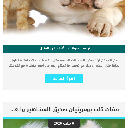
تربية الحيوانات الأليفة في المنزل
من الممكن أن تعيش الحيوانات الأليفة مثل القطط والكلاب لفترة أطول
تمامًا مثل البشر، وذلك مع توفير ما تحتاج إليه من أمور متغيرة مع تقدمها
في السن. وفيما يلي سوف نقدم لكم بعض النصائح البسيطة التي يمكنكم
القيام بها لمساعدة حيواناتكم الأليفة كبيرة السن على العيش لمدة
اقرأ المزيد
طويلة في صحة وسعادة وحيوية. متي يصبح حيواني الأليف كبير السن؟
رعاية الحيوانات الأليفة كبيرة السن تحتاج إلى تعريفها أولا، يختلف هذا
الأمر من حيوان إلى آخر، كما أن هناك عدد من العوامل التي تحدد متى
يصبح الحيوان كبير السن. فالقطط مثلا تصل إلى سن النضوج في عمر من 7
إلى 10 سنوات، وتصبح كبيرة من عمر 11 إلى 14 سنة، وتصل إلى سن
الشيخوخة من عمر 15 سنة فأكثر. وتختلف سلالات الكلاب عن بعضها البعض
صفات كلب بومرينيان صديق المشاهير والعظماء
في ذلك، فهناك سلالات كبيرة تصل إلى سن الشيخوخة بشكل أسرع من
بقية السلالات الأخرى. حيث أن بعض الكلاب يكون عمر السابعة لديها هو
منتصف العمر، وغيرها يكون هذا العمر لديها هو عمر النضج. ولكن في
6 مايو 2020
نهاية المطاف فإن الوراثة والبيئة والتغذية يلعبون دورًا هامًا في تحديد