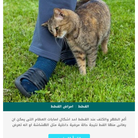
الثانية,يعاني الكلب […]
القطط
امراض القطط
ألم الظهر والكتف عند القطط احد اشكال اصابات العظام التى يمكن ان
يعانى منها القط نتيجة حالة مرضية داخلية مثل الهشاشة او انه تعرض
لحادث. عندما تظهر على قطتك علامات الألم فانك من الصعب تحديد مكان
الألم بالضبط. كما يواجه الطبيب البيطرى ايضا بعض الصعوبات ويمر بالعديد