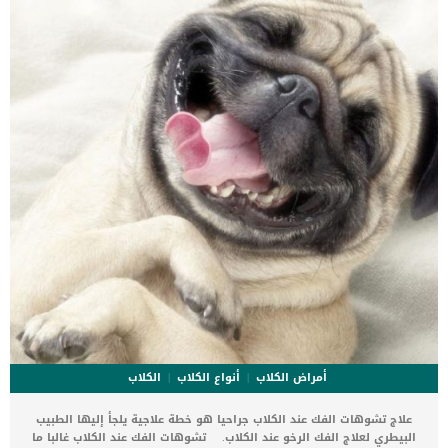
الفضلات الخاص بالقطط بالرمل. قديما كان المربيين يستخدمون الرمل
الأصفر المستخدم في مواد البناء, لكن الآن ظهرت العديد من البدائل
الجيدة جدا لمربي القطط والتي تجعل […]
أمراض الكلاب
أنواع الكلاب
الكلاب
علاج تشوهات الفك عند الكلاب جراحيا هو خطة علاجية يلجأ إليها الطبيب
البيطري لعلاج الفك الرخو عند الكلاب. تشوهات الفك عند الكلاب غالبا ما