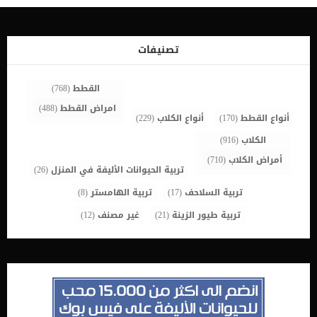
العملية هى التنظيف والتعقيم بالاضافة الى بعض الاجراءات الاخرى سيتم
عمل بعض الاختبارات الجسدية الروتينية على الكلب للتأكد من قدرته
الصحية على تحمل التخدير الكلى.يلزم تنظيف الرحم بالتزامن مع المضادات
الحيوية التى ينصح بها الطبيب البيطرى لمنع العدوى من التفاقم
تصنيفات
والانتشار.غالبا ما يصاحب هذه العملية تعقيم القطة للتخلص من احتمالية
تكرار الإصابة.سيتم صيام الكلب لمدى 12 ساعة حتى يتم اتلعامل […]
القطط
(768)
امراض القطط
(488)
أنواع القطط
(170)
أنواع الكلاب
(229)
الكلاب
(916)
أمراض الكلاب
(710)
تربية الحيوانات الأليفة في المنزل
(26)
تربية السلاحف
(17)
تربية الهامستر
(8)
تربية طيور الزينة
(21)
غير مصنف
(12)