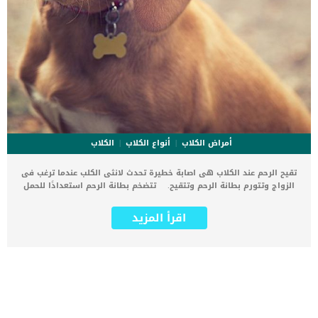
أمراض الكلاب
أنواع الكلاب
الكلاب
تقيح الرحم عند الكلاب هى اصابة خطيرة تحدث لانثى الكلب عندما ترغب فى
الزواج وتتورم بطانة الرحم وتتقيح. تتضخم بطانة الرحم استعدادًا للحمل
وإذا استمر التورم بعد فترة التزاوج وأصبح مصابًا تحدث للرحم عدوى
التقيح. تعتبر اصابة تقيح الرحم عند الكلاب عدوى بكتيرية خطيرة في الرحم
اقرأ المزيد
تهدد حياة الكلب. اقرأ ايضا: معلومات عن اجهاض الحمل عند الكلاب كما
يمكن ان تحدث عدوى تقيح الرحم بعد وضع الجراء نتيجة بقاء أنسجة مصابة
فى الرحم. لذلك يتطلب التنظيف لإزالة الأنسجة الميتة والبكتيريا والأنسجة
الموجودة فى الرحم لعلاج العدوى. بدون تنظيف الرحم بشكل كامل دون
ترك نسيج واحد مصاب سوف تتكرر الاصابة عند الكلبة. تحتاج هذه العملية
الى تخدير كلى ويجب التعامل معها بشكل سريع وفورى حتى لا تهدد حياة
الكلبة. اقرأ ايضا: صديد الرحم عند الكلاب “البيومترا” إجراءات عملية
التنظيف من تقيح الرحم عند الكلاب السبب الرئيسي الكامن وراء نجاح هذه