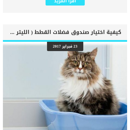
اقرأ المزيد
من الخطوات للحصول على التشخيص الطبى النهائى ومعرفة تفاصيل حالة
القط. اقرا ايضا: اصلاح كسور العظام جراحيا عند القطط “مقال شامل”
يعود كل هذا الى ان القطط لا تملك لغة حوارية فلا يمكنها اخبارك بان
هذا الجزء يؤلمها اكثر من الجزء الاخر. كما ان القطط تعتبر كائنات بارعة
فى اخفاء شعورها بالألم وقلما اظهرت ألمها وانزعاجها مما يجعل
اصابتها عرضه للتفاقم. الاعراض والعلامات المرتبطة بألم الظهر والكتف
كيفية اختيار صندوق فضلات القطط ( الليتر بوكس )
عند القطط تغيير في الوقوفكما يبدو الظهر منحني لأعلىالتصلبكما تجد
قطتك لا تريد أن تدور أو ترفع رأسها يصرخ عندما تلمس رقبته أو ظهره
يتجنب أن يلمسك أو يبتعد عنك يرفض التحرك على الإطلاق الكدمات
23 فبراير 2017
والخدوشالتورمالخمول وعدم التنسيق عدم القدرة على المشي الترنح حمى
قلة الشهية اقرأ ايضا:هل سمعت عن عملية التحام العظام عند القطط ؟
الاسباب الكامنة خلف ألم كتف وظهر قطتك أمراض العضلات المحيطة
بالعمود الفقري: إصابات الأنسجة الرخوة لدغة الجروح عدوى. اضطرابات
القرص: الأقراص التنكسية إصابة الأقراص عدم استقرار أجزاء من العمود
الفقري […]