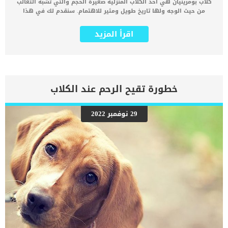
كلاب بومرينيان هي احد الكلاب المنزلية صغيرة الحجم والتي تشبه الثعالب
من حيث الوجه ولها تاريخ طويل ومثير للاهتمام. سنقدم لك في هذا
المقال صفات كلب بومرينيان وتاريخ نشأته و شخصيته ومميزاته وطرق
الأهتمام به. يتميز بمستوى عالي من الحيوية والنشاط و الإرادة القوية،
اقرأ المزيد
كما أنه صديق وفي ومخلص جدا ومطيع لعائلته واصحابه. ويمتلك فراء
كثيف أبيض اللون أو بنى، ومظهره جميل ورائع للغاية. صفات كلب
بومرينيان و الوانه بالتفصيل هو أصغر عضو في عائلة سبيتز للكلاب، وبرغم
حجمه الصغير إلا أن له شخصية قوية ومستقلة وفريدة. تم تسمية هذه
السلالة بهذا الأسم لأنها نشأت في ألمانيا وبولندا، والتي كانت تعرف
قديماً باسم بوميرانيا. أصبحوا مشهورين جداً عندما سمحت الملكة فيكتوريا
خطورة تقيح الرحم عند الكلاب
بعرض كلبها من سلالة البومرينيان في عرض توضيحي، وكان أول كلب صغير
طويل الشعر يتم عرضه على الإطلاق. هو كلب لطيف ومشاكس إلى حد ما،
بالاضافة إلى أن كلب بومرينيان ذكي ومخلص جدا لعائلاته واصحابه. ولكن لا
29 نوفمبر 2022
تدع جاذبيتهم هذه تخدعك، فهذه الكلاب الجريئة لهم عقول ذكية للغاية،
ويشتهرون بيقظتهم و فضولهم بكل شئ يدور حولهم. ومن الغريب أنهم
يشعرون بأنهم أكبر بكثير مما هم عليه بالفعل، مما قد يؤدي بهم في
بعض الأحيان إلى مضايقة و مهاجمة الكلاب الأكبر منهم. كما يمكنهم
التكيف والتعامل مع الحيوانات الأخرى بشكل […]