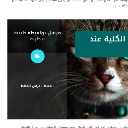
 يتوقف على بعض العوامل التي بدونها لن يكون هناك جدوى كبيرة لعملية نقل
تبر […]
مرسل بواسطة
طبيبة
لكلية عند
بيطرية
القطط
,
امراض القطط
طبيب البيطرى أخذ قرار الاستئصال رغم صعوبته للحفاظ على حياة القطة.