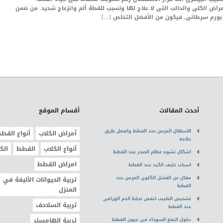
مراض الكلى والحالب التى لا علاج لها وتسبب للقطة ألم وانزعاج شديد. من ضمن
بورم سرطانى, فيكون من الأفضل التخلص […]
أحدث المقالات
أقسام الموقع
الاسهال المزمن عند القطط وافضل طرق
أمراض الكلاب
أنواع القط
علاجه
أنواع الكلاب
القطط
الك
اشكال تشوه عظام الصدر عند القطط
امراض القطط
اسباب تليف الكبد عند القطط
مقال عن الفشل الكلوى المزمن عند
تربية الحيوانات الأليفة في
القطط
المنزل
تشخيص الطبيب لنقص تجلط الدم الوراقى
تربية السلاحف
عند القطط
حلول البقع السوداء فى عيون القطط
تربية الهامستر