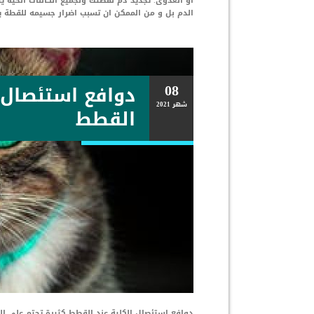
او العدوى. تجديد دم لقطتك ولجميع الكائنات الحية
الدم بل و من الممكن ان تسبب اضرار جسيمه للقطة يع
08
دوافع استئصال ا
شهر
2021
القطط
دوافع استئصال الكلية عند القطط كثيرة تحتم على ال