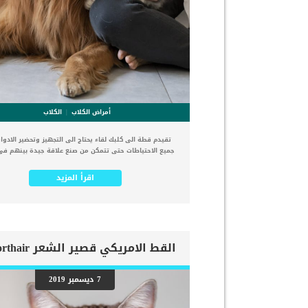
أمراض الكلاب
الكلاب
تقيدم قطة الى كلبك لقاء يحتاج الى التجهيز وتحضير الادوا
جميع الاحتياطات حتى تتمكن من صنع علاقة جيدة بينهم فى 
عملية تقديم قطة الى كلبك تحتاج الى الهدوء والصبر وا
الثابتة لتهيئة الجميع على انشاء علاقة ناجحة. هناك عدة
اقرأ المزيد
سنقدمهم لك فى هذا المقال وستساعدك على تحقيق افضل
بين قطة وكلب فى منزل واحد. اقرأ ايضا: تدريب الكلاب الم
والتعزيز الايجابى كيف تقوم بتقديم قطة الى كلبك ؟ _ا
منفصلين عند إحضار قطة جديدة إلى المنزل ، فإن الخطوة ا
هي إنشاء مكان آمن أو ملاذ آمن لها. حيث تسمح لهم هذه 
بالتأقلم مع منزلهم الجديد قبل تقديمهم إلى الكلب المقيم
عليك ان تطمئن على صحة هذه القطة فى العيادة البيطرية 
تحضرها المنزل وتقربها من قلبك حتى لا تنقل له اى عدو
مشكلة. _التجول فى المنزل بحرية لأحدهم سيساعد طلق 
7 ديسمبر 2019
تتجول فى المنزل بحرية فى وقت تقييد الكلب امرا هاما للغ
يشعرها هذا بالاطمئنان والتأقلم. كما هو الحال بخصوص الكلب
يشعر ان هذا الفرد الجديد يسبب له قيد او ضيق. قد يكو