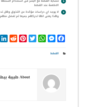
تتشابه القطط مع البشر فى استخدام السنتها 
الاطعمة عند القطط
لا يوجد اي دراسات مؤكدة عن التذوق وهل تدرك
وهذا يعنى انها تدركهم جميعا ثم تفضل منهم ا
dit
nterest
WhatsApp
Twitter
Messenger
Facebook
القطط
About طبيبة بيطرية