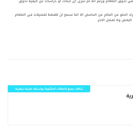
فى تذوق الطعام ورغم انه لم تجرى اى ابحاث او دراسات عن كيفية تذوق
 الحلو من المالح من الحامض الا اننا نسمع ان للقطط تفضيلات فى الطعام
لبعض ولا تفضل الاخر.
LinkedIn
Red
Pi
شاهد جميع المقالات المكتوبة بواسطة طبيبة بيطرية