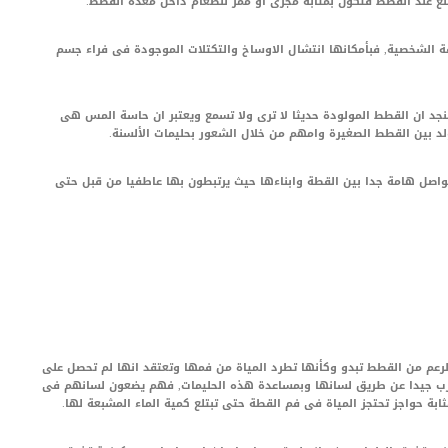
لع عند القطط فتكون بمثابة مجرى او ممر للطعام داخل معدة القطط.
ة الشخصية, فبأمكانها انتشال الاوساخ والتكتلات الموجودة فى فراء جسم
جد ان القطط المولودة حديثا لا ترى ولا تسمع ويعتبر ان حاسة المس هى
لد بين القطط الصغيرة وامهم من خلال الشعور بحليمات الألسنة.
تواصل هامة جدا بين القطة وابناءها حيث يرتبطون بها عاطفيا من قبل حتى
عم من القطط تبدو وكأنها تطرد المياة من فمها وتعتقد انها لم تحصل على
شرب جيدا عن طريق لسانها وبمساعدة هذه الحليمات, فهم يضعون لسانهم فى
ابة حواجز تحتجز المياة فى فم القطة حتى تبتلع كمية الماء المشبعة لها.