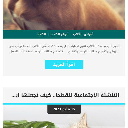
أمراض الكلاب
أنواع الكلاب
الكلاب
تقيح الرحم عند الكلاب هى اصابة خطيرة تحدث لانثى الكلب عندما ترغب فى
الزواج وتتورم بطانة الرحم وتتقيح. تتضخم بطانة الرحم استعدادًا للحمل
وإذا استمر التورم بعد فترة التزاوج وأصبح مصابًا تحدث للرحم عدوى
التقيح. تعتبر اصابة تقيح الرحم عند الكلاب عدوى بكتيرية خطيرة في الرحم
اقرأ المزيد
تهدد حياة الكلب. اقرأ ايضا: معلومات عن اجهاض الحمل عند الكلاب كما
يمكن ان تحدث عدوى تقيح الرحم بعد وضع الجراء نتيجة بقاء أنسجة مصابة
فى الرحم. لذلك يتطلب التنظيف لإزالة الأنسجة الميتة والبكتيريا والأنسجة
الموجودة فى الرحم لعلاج العدوى. بدون تنظيف الرحم بشكل كامل دون
ترك نسيج واحد مصاب سوف تتكرر الاصابة عند الكلبة. تحتاج هذه العملية
الى تخدير كلى ويجب التعامل معها بشكل سريع وفورى حتى لا تهدد حياة
التنشئة الاجتماعية للقطط.. كيف تجعلها ايجابية ؟
الكلبة. اقرأ ايضا: صديد الرحم عند الكلاب “البيومترا” إجراءات عملية
التنظيف من تقيح الرحم عند الكلاب السبب الرئيسي الكامن وراء نجاح هذه
العملية هى التنظيف والتعقيم بالاضافة الى بعض الاجراءات الاخرى سيتم
15 مايو 2023
عمل بعض الاختبارات الجسدية الروتينية على الكلب للتأكد من قدرته
الصحية على تحمل التخدير الكلى.يلزم تنظيف الرحم بالتزامن مع المضادات
الحيوية التى ينصح بها الطبيب البيطرى لمنع العدوى من التفاقم