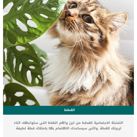
والانتشار.غالبا ما يصاحب هذه العملية تعقيم القطة للتخلص من احتمالية
تكرار الإصابة.سيتم صيام الكلب لمدى 12 ساعة حتى يتم اتلعامل […]
القطط
التنشئة الاجتماعية للقطط من ابرز واهم النقاط التى ستواجهك اثناء
تربيتك للقطة, والتى سيساعدك الاهتمام بها بامتلاك قطة لطيفة
وودودة. من الشائع عن القطط انها كائنات مستقلة ومنعزلة وتفضل دائما