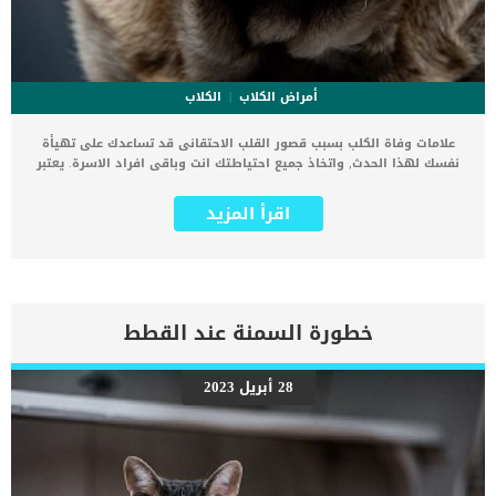
أمراض الكلاب
الكلاب
علامات وفاة الكلب بسبب قصور القلب الاحتقانى قد تساعدك على تهيأة
نفسك لهذا الحدث, واتخاذ جميع احتياطتك انت وباقى افراد الاسرة. يعتبر
مرض قصور القلب الاحتقانى من اخطر الحالات المرضية التى يمكن ان
يتعرض لها جميع الكائنات الحية بما فى ذلك الكلاب والقطط. كما ان القلب
اقرأ المزيد
يعتبر عضوا رئيسيا فى جسم الكلاب, واى قصور به يعتبر قصور فى باقى
اجزاء الجسم. يحدث قصور القلب الاحتقاني (CHF) عندما يكون القلب غير
قادر على ضخ الدم بشكل كافٍ في جميع أنحاء الجسم. ينتج عن ذلك عودة
الدم إلى الرئتين وتراكم السوائل في تجاويف الجسم ، مما يقيد القلب
والرئتين ويمنع تدفق الأكسجين الكافي في جميع أنحاء الجسم. اقرا ايضا:
اعراض وعلامات تضخم القلب عند الكلاب فى هذا المقال سنطلعك على
خطورة السمنة عند القطط
بعض العلامات التي تشير إلى أن كلبك قد اقترب من مرحلة يحتافيها إلى
رعاية المسنين أو قد تفكر في القتل الرحيم. يمكننا اختصار هذه العلامات
على شكل مجموعة من المراحل التى يتدرجها الكلب الى ان يصل الى
28 أبريل 2023
النهاية. اهم علامات وفاة الكلاب بسبب قصور القلب الاحتقانى كما ذكرنا
ستكون هذه العلامات عبارة عن مراحل متدرجة الى المرحلة الاخيرة وهى
الوفاة. _المرحلة الاولى, تظهر ان الكلب معرض لخطر الإصابة بسرطان
القلب ، ولكن ليس لديه أعراض ولا تغييرات في القلب. _المرحلة
الثانية,يعاني الكلب […]