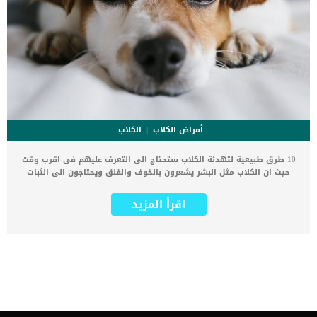
أمراض الكلاب
الكلاب
10 طرق طبيعية لتهدئة الكلاب ستحتاج الى التعرف عليهم فى اقرب وقت
حيث ان الكلاب مثل البشر يشعرون بالخوف والقلق ويحتاجون الى الثبات
الهدوء. يتعرض الكلاب للعديد من المشاعر ويمكن ان يكون كبت هذه
المشاعر مسببا لمشاكل سلوكية وصحية للكلب. فى البداية دعنا نسأل..
اقرأ المزيد
لماذا تشعر الكلاب بالقلق ؟ يمكن ان ينبع القلق من مجموعة متنوعة من
الاسباب مثل قلق الانفصال والخوف من الاصوات الصاخبة. اقرأ ايضا: اشهر
6 سلوكيات شائعة بين الجراء..تعرف عليهم 10 طرق طبيعية لتهدئة الكلاب
تعرف عليه _وضع روتين يومى ثابت من الضروري إنشاء روتين لكلبك حتى
يشعر بالراحة والأمان حيث ان الكلاب مخلوقات تقدر احترام الوقت والثبات
على انظمة محددة مثل اوقات الأكل والنوم وممارسة التمارين. اى خلخلة
فى هذا الروتين قد تشعر كلبك بالتوتر والقلق وان هناك شئ ما مختلف
سيحدث. كما ان التغييرات الصغيرة في الجدول الزمني يمكن أن تثير
التوتر. _قم بتشغيل الموسيقى او الضوضاء البيضاء عندما تعاني الكلاب