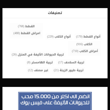
من القلق ، يمكن أن تساعد الموسيقى أو الضوضاء البيضاء في تهدئتها.
كما ان الموسيقى تهدأ من قلق الكلب ويمكن أن يقلل بشكل طبيعي من
مستويات التوتر والقلق. اقرأ ايضا: مشاكل سلوك الأم عند الكلاب ايضا
تصنيفات
يساعد العلاج بالموسيقى في تقليل النباح عن طريق تشتيت انتباه الكلب
عن العوامل التي تجعله ينبح. _العناق […]
القطط
(768)
امراض القطط
(488)
أنواع القطط
(170)
أنواع الكلاب
(229)
الكلاب
(916)
أمراض الكلاب
(710)
تربية الحيوانات الأليفة في المنزل
(26)
تربية السلاحف
(17)
تربية الهامستر
(8)
تربية طيور الزينة
(21)
غير مصنف
(12)