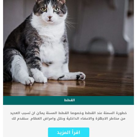
القطط
خطورة السمنة عند القطط وخصوصا القطط المسنة يمكن ان تسبب العديد
من مخاطر الاجهزة والاعضاء الداخلية وخلل وامراض العظام. سنقدم لك
فى هذا المقال خطورة السمنة عند القطط لكى تتجنبها بقدر الامكان
وتضمن لقطتك بقاء وقت اطول على قيد الحياة. يعتبر التخلص من السمنة
اقرأ المزيد
وادارة الوزن عند القطط امر فى غاية الصعوبة على عكس الوضع مع الكلاب