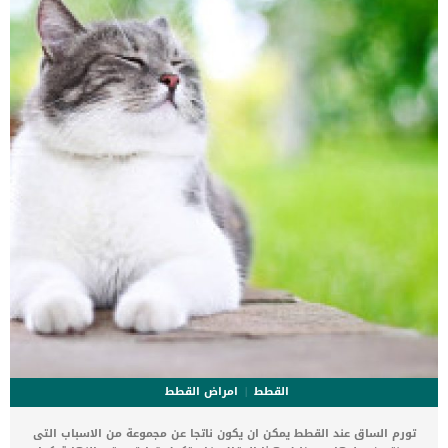
فيها فشرب، ثم خرج، فإذا كلب يلهث يأكل الثرى من العطش، فقال
الرجل: لقد بلغ هذا الكلب من العطش مثل الذي […]
القطط
امراض القطط
تورم الساق عند القطط يمكن ان يكون ناتجا عن مجموعة من الاسباب التى