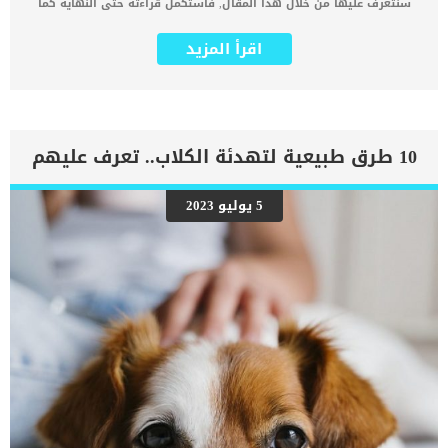
سنتعرف عليها من خلال هذا المقال, فاستكمل قراءته حتى النهاية كما
ان هناك اكثر من شكل ونوع للتورم, وهو حالة عرضية تدل على شئ ما
اكبر قد يكون ظاهري او غير ظاهرى. فى كثير من الاحيان يصاحب هذا
اقرأ المزيد
التورم ألما وفى بعض الاحيان لا يصاحبه اى علامات اخرى. يمكنك تحديد
سبب هذا التورم لانك قد رأيته بنفسك, مثل ان تكون شهدت قطتك وهى
تسقطت من مكان مرتفع فتورم ساقها. فى الغالب لا يكون تورم الساق
عند القطط حالة طارئة وخطيرة ولكن قد يسبب مضاعفات للقطة تؤثر على
جودة حياتها. اقرا ايضا: اصلاح كسور العظام جراحيا عند القطط “مقال
شامل” فى جميع الاحوال انت بحاجة الى تحديد موعد مع الطبيب البيطرى
10 طرق طبيعية لتهدئة الكلاب.. تعرف عليهم
للاطمئنان على صحة قطتك. من المحتمل ان يكون التورم ناتج عن اصابة
ومن المحتمل ان يكون ناتج عن حالة مرضية تصيب احد الاعضاء الداخلية فى
جسم القطة. بم تفسر تورم الساق عند القطط ؟ _امراض القلب يمكن أن
5 يوليو 2023
يتباطأ التدفق الطبيعي للدم بسبب أمراض القلب ، مما يؤدي إلى تسرب
السوائل من الأوعية الدموية وتورم الأنسجة. _أمراض الكبد يصنع الكبد
الألبومين (نوع من البروتين) الذي يساعد على إبقاء السوائل في الأوعية
الدموية. _كما قد تفقد القطط المصابة […]