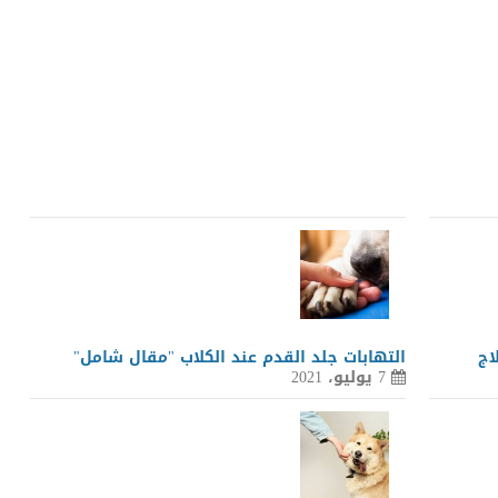
LinkedIn
Red
Pi
اج
التهابات جلد القدم عند الكلاب "مقال شامل"
7 يوليو، 2021