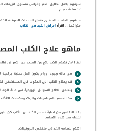
سيقوم بعمل تحاليل الدم وقياس مستوى انزيمات الكب
12 ساعة صيام.
سيقوم الطبيب البيطرى بعمل الموجات الصوتية لاكت
متراكمة…
اقرأ:
امراض الكبد في الكلاب
ماهو علاج الكلب المصا
نظرا لان تضخم الكبد ناتج عن العديد من الامراض فالع
فى حالة وجود اورام يكون الحل عملية جراحية 
قد يحتاج الكلب الى المكوث فى المستشفى اذا
يتضمن العلاج السوائل الوريدية فى حالة الجفا
مد الجسم بالفيتامينات والزنك ومكملات الغذاء 
بعد التعافى من اصابة تضخم الكبد عن الكلب كن على 
لكلبك بعد هذه الاصابة.
اهتم بنظامه الغذائى منخفض البروتينات.