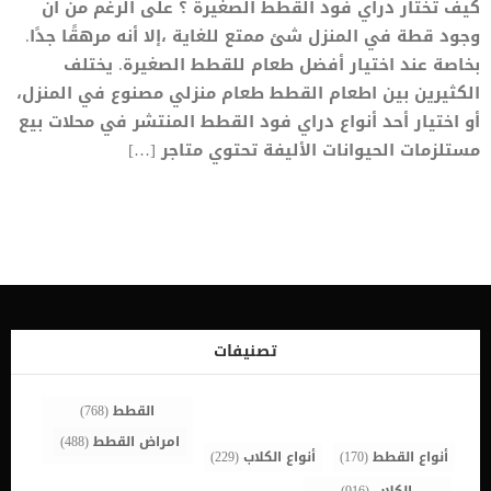
كيف تختار دراي فود القطط الصغيرة ؟ على الرغم من أن
وجود قطة في المنزل شئ ممتع للغاية ،إلا أنه مرهقًا جدًا.
بخاصة عند اختيار أفضل طعام للقطط الصغيرة. يختلف
الكثيرين بين اطعام القطط طعام منزلي مصنوع في المنزل،
أو اختيار أحد أنواع دراي فود القطط المنتشر في محلات بيع
مستلزمات الحيوانات الأليفة تحتوي متاجر […]
تصنيفات
القطط
(768)
امراض القطط
(488)
أنواع القطط
(170)
أنواع الكلاب
(229)