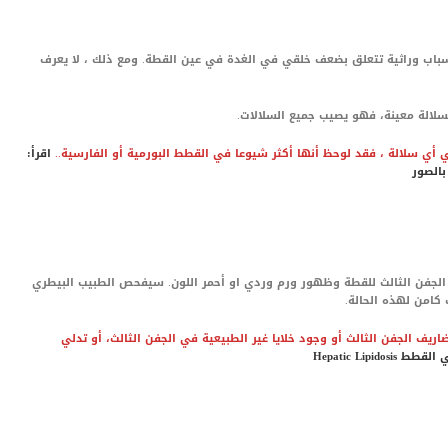
Cherry Eye عادةً ما يحدث لأسباب وراثية تتعلق بضعف خلقي في الغدة في عين القطة. ومع ذلك ، لا يعرف
 بسلالة معينة، فهو يصيب جميع السلالات.
أي سلالة ، فقد لوحظ أنها أكثر شيوعا في القطط البورمية أو الفارسية..
اقرأ:
بالصور
لجفن الثالث للقطة وظهور ورم وردي او أحمر اللون. سيفحص الطبيب البيطري
 كامن لهذه الحالة.
ف الجفن الثالث أو وجود خلايا غير الطبيعية في الجفن الثالث، أو تدلي
Hepatic Lipid