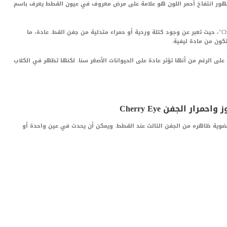
ظهور انتفاخ أحمر اللون هو علامة على مرض معروف في عيون القطط يعرف باسم
تعرف الغدة المتدلية من الجفن أيضًا باسم ” Cherry Eye”، حيث تعبر عن وجود كتلة وردية أو حمراء متدلية من جفن القط. عادة، ما
ون من مادة ليفية.
لى الرغم من أنها تؤثر عادة على الحيوانات الأصغر سنا. لكنها تظهر في الكلاب
ار الجفن Cherry Eye
 شيوعًا لـ ” Cherry Eye” هي كتلة بيضوية ظاهره من الجفن الثالث عند القطط. ويمكن أن يحدث في عين واحدة أو