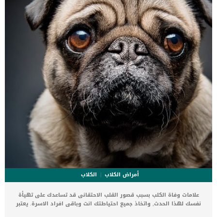
أمراض الكلاب
الكلاب
علامات وفاة الكلب بسبب قصور القلب الاحتقانى قد تساعدك على تهيأة
نفسك لهذا الحدث, واتخاذ جميع احتياطتك انت وباقى افراد الاسرة. يعتبر
مرض قصور القلب الاحتقانى من اخطر الحالات المرضية التى يمكن ان