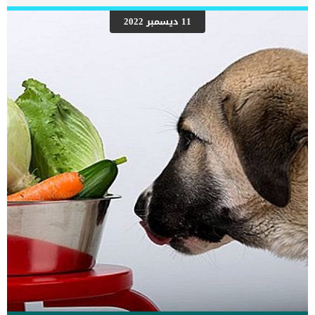
والاختبارات التشخيصية. اعراض وعلامات نزيف البطن الداخلى عند الكلاب
تتشابه العديد من الأعراض المرتبطة بالنزيف الداخلي مع تلك التي تظهر
11 ديسمبر 2022
مع النزيف الخارجي. تنفس سريع معدل ضربات القلب أسرع من المعتاد
ضعف بلادة عقلية تكون الأغشية المخاطية (حول العينين والأنف والفم)
شاحبة أو زرقاءالجلد بارد الملمسانتفاخ البطن اقرأ ايضا: خطورة نزيف
البطن عند الكلاب الاسباب التى تكمن خلف اصابة الكلب بالنزيف الداخلى
_الصدمة يمكن ان تسبب الصدمات او الاصابات الرضحية فى البطن […]