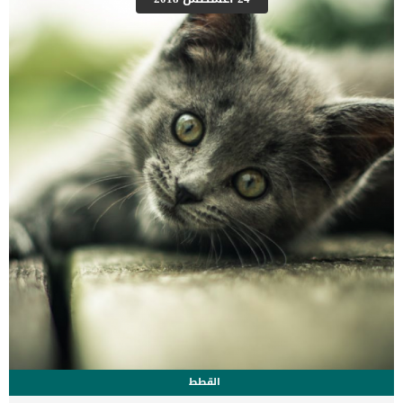
مستوى البروتين فى الدم تتعدد اسباب الاصابة بإنخفاض البروتين فى
الدم عند الكلاب واكثرهم شيوعا : سوء التغذية فقدان البروتين نتيجة
الإصابة بالتهاب الامعاء أمراض الكبد والكلى التهاب البنكرياس فقدان
الدم حروق شديدة تؤدى الى فقدان الزلال من الجلد التشخيص الطبي
لإصابة انخفاض مستوى البروتين فى الدم لدى كلبك سيقوم الطبيب
البيطرى بفحص الجسم فحص شامل وبالاخص منطقة البطن واكتشاف
انتفاخ او تراكم […]
القطط