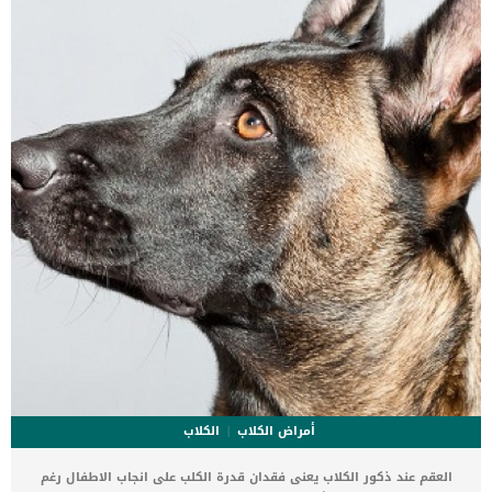
_الديدان المستديرة هي طفيليات شائعة ، وهناك نوعان رئيسيان يصيبان
الكلاب: Toxocara canis و Toxascaris leonina. _الديدان البالغة هي ديدان
بيضاء يبلغ طولها عدة بوصات. […]
أمراض الكلاب
الكلاب
العقم عند ذكور الكلاب يعنى فقدان قدرة الكلب على انجاب الاطفال رغم