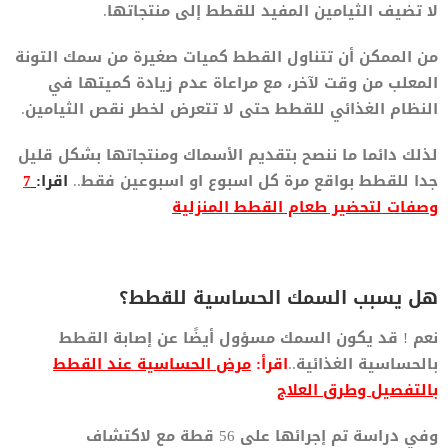
لا تضيف الثيامين المفيد للقطط إلى منتجاتها.
من الممكن أن تتناول القطط كميات صغيرة من سمك التونة
المعلب من وقت لآخر، مع مراعاة عدم زيادة كميتها في
النظام الغذائي للقطط حتى لا تتعرض لخطر نقص الثيامين.
لذلك دائما ما ننصح بتقديم الأسماك ومنتجاتها بشكل قليل
جدا للقطط بواقع مرة كل اسبوع او اسبوعين فقط..
اقرا:
7
وصفات لتحضير طعام القطط المنزلية
هل يسبب السمك الحساسية للقطط؟
نعم ! قد يكون السمك مسؤول أيضًا عن إصابة القطط
بالحساسية الغذائية..
اقرأ:
مرض الحساسية عند القطط
بالتفصيل وطرق العلاج
وفي دراسة تم إجرائها على 56 قطة مع لاكتشاف