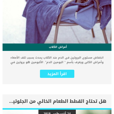
أمراض الكلاب
انخفاض مستوى البروتين فى الدم عند الكلاب يحدث بسبب تلف الأمعاء
وأمراض الكلى ويعرف بأسم ” البومين الدم”. الألبومين هو بروتين في
الجسم يتم انتاجه في الكبد ويجب ان يكون متوازن فى الدم بشكل صحيح
لمنع تسرب السوائل من الأوعية الدموية ومن ثم تتراكم في البطن أو
اقرأ المزيد
الرئتين. كما ان ألبومين الدم هو بروتين تنتجة خلايا الكبد يتم افرازه الى
الدم ويشكل البروتين الرئيسى فى بلازما الدم ومن اهم وظائفه نقل
المواد عبر الجسم كالهرمونات والادوية والحفاظ على الاوعية الدموية. اقرأ
ايضا: فوائد فيتامين (E) للكلاب المكون السحري لصحة كلبك اعراض
انخفاض نسب البروتين فى دم كلبك عادة تحدث إصابة انخفاض مستوى
البروتين فى الدم عند الكلاب مصاحبا لامراض اخرى مثل تلف الكبد او
هل تحتاج القطط الطعام الخالي من الجلوتين ؟
مشاكل الجهاز الهضمى , وبشكل عام تشمل الأعراض : تورم
الاطراف القئالضعف العامالاسهال انتفاخ البطن صعوبة التنفس. اقرأ ايضا:
صعوبة التنفس عند الكلاب وعلاجها تعرف على اسباب اصابة كلبك بانخفاض
24 أغسطس 2018