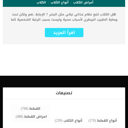
أمراض الكلاب
أنواع الكلاب
الكلاب
هل الكلاب تتبع نظام غذائى نباتى مثل البشر ؟ الإجابة, نعم ولكن تحت
وصاية الطبيب البيطرى لأسباب صحية وليست بسبب الرغبة الشخصية كما
هو الحال بخصوص البشر. الكلاب فى حالتها الطبيعية تعتبر كائنات آكلة
للحوم وبكميات كبير جنبا إلى جنب مع النباتات دون ان تواجه اى مشاكل
اقرأ المزيد
هضمية. اقرأ ايضا: حصوات البول عند الكلاب “مقال شامل” تعود الحاجة
إلى تطبيق النظام النباتي على الكلب هى قدرة الكلب على التعايش
والتكيف مع الظروف البيئية ايا كانت. بعد الإجابة على سؤالك “هل الكلاب
تتبع نظام غذائى نباتى مثل البشر” عليك ان تعرف لماذا ؟ .. قد يعود
الحاجة الى النظام النباتى الى اسباب ايدلوجية او اسباب طبية تكون ضمن
خطة علاج الطبيب البيطرى. تطبيق النظام الغذائى النباتى جنبا الى جنب
مع الأدوية يدعم من عملية الشفاء وتصحيح الوضع الصحى للكلب. فى هذا
المقال سوف نتناول بالتفصيل كيفية تطبيق النظام النباتي على الكلاب,
استكمل القراءة. اقرا ايضا: ما هى انابيب التغذية للكلاب إجراءات تطبيق
النظام الغذائى النباتى على الكلاب فى بداية الامر عليك ان تعرف ان
تطبيق النظام الغذائى النباتى على الكلاب يتم تدريجيا وببطء حتى يثبت
فاعليته.تماما مثل الأطفال الذين يتم فطامهم من لبن الام, كذلك الكلاب,
تصنيفات
يجب تعويدهم على سحب الأطعمة المعتادة من نظامهم الغذائي شيئا
فشيئا.فى بداية الامر سوف […]
القطط
(768)
امراض القطط
(488)
أنواع القطط
(170)
أنواع الكلاب
(229)