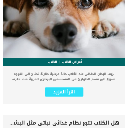
أمراض الكلاب
الكلاب
نزيف البطن الداخلى عند الكلاب حالة مرضية طارئة تحتاج الى التوجه
السريع الى قسم الطوارئ فى المستشفى البيطرى القريبة منك. تعرف
هذه الحالة بين مجال الطب البيطرى باسم الـ Hemoabdomen كما ان النزيف
الداخلي هو بالضبط ما يبدو عليه فقدان الدم الذي يحدث داخل جسم
اقرأ المزيد
الكلب. النزيف بشكل عام حالة خطيرة, اما الداخلى فهو طارئ ومرعب
ومهدد لحياة الكلب فى وقت قصير. فى البداية عليك ان تعلم ان البطن
هو المكان الأكثر شيوعًا لتجمع الدم داخل الجسم اى حول الكبد والطحال
والمعدة والأمعاء وأعضاء البطن الأخرى. اقرأ ايضا: السائل البطنى الحر عند
الكلاب “الاستسقاء” كما يمكن أن يتجمع الدم أيضًا في مناطق أخرى ، مثل
تجويف الصدر (الصدر) ، في حالة تسمى تدمي الصدر. نزيف البطن الداخلى
هل الكلاب تتبع نظام غذائى نباتى مثل البشر ؟
عند الكلاب وضع صحى سيكتشفه الطبيب البيطري من خلال الفحص البدني