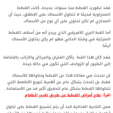
فقد تطورت القطط منذ سنوات عديدة، كانت القطط
الصحراوية قديمًا لا تتناول الأسماك على الإطلاق، حيث أن
الصحاري لم تكن تحتوي على أي نوع من الأسماك.
أما القط البري الأفريقي الذي يرجح أنه من أسلاف القطط
المنزلية في وقتنا الحالي فهو لم يكن يتناول الأسماك
أيضًا.
فقد كان هذا القط يأكل الفئران والجرذان والأرانب بالإضافة
إلى الطيور أو الزواحف التي تكون في حالة جيدة.
لن نتحدث في مقالنا هذا عن القطط وتناولها للأسماك
فقط، بل نتحدث بشكل عام عن أهمية تنويع الأطعمة التي
تتناولها القطط بشكل عام لتحقيق أكبر قد من الأستفادة..
اقرأ:
علاج أمراض القطط عن طريق تغيير الطعام
فمن الناحية الغذائية لابد أن يتم تشجيع القطط على تناول