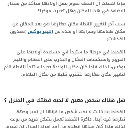
فإذا لاحظت أن القطة تقوم بنقل أولادها فتأكد من مقدار
الاضاءة في هذا المكان وهل تغيرت مؤخرا؟
سبب آخر لتغيير القطة مكان صغارها هو بعد المكان عن
مكان طعامها وشرابها أو بعده عن
الليتر بوكس
(صندوق
الفضلات).
القطط في مرحلة ما ستبدأ في مساعدة أولادها على
الخروج واستكشاف المكان والتدرب على الطعام والليتر
بوكس، لذلك فإذا كان مكان الولادة بعيدا ستلجأ القطة الأم
لتغيير مكان صغارها لتقترب قليلا من مكان الطعام.
هل هناك شخص معين لا تحبه قطتك في المنزل ؟
القطط إذا كانت لا تحب شخص ما فإنها لن تغير وجهة
نظرها فيه أبدا، ذاكرة القطط تعمل بشكل فريد من نوعه
لذلك فإذا كان عندها انطباع عن أحد افراد المنزل لن تغيره..