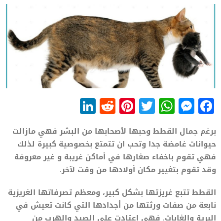
LinkedIn
Reddit
Pinterest
WhatsApp
Twitter
Messenger
Facebook
برغم جمال القطط وحبها لأصحابها من البشر فهي مازالت
حيوانات غامضة جدا وتحب ان تتمتع بخصوصية كبيرة لذلك
فهي تقوم باخفاء صغارها في أماكن غريبة و غير معروفة
وقد تقوم بتغيير مكان أولادها من وقت لآخر.
القطط تتبع غريزتها بشكل كبير، ومعظم تصرفاتها الغريزية
نابعة من صفات ورثتها من أجدادها التي كانت تعيش في
البرية والغابات. فهي اعتادت على الصيد والهرب من