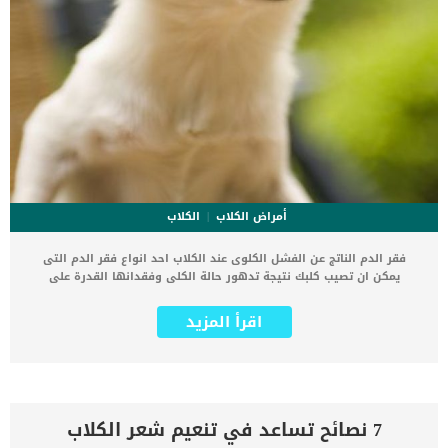
أمراض الكلاب
الكلاب
فقر الدم الناتج عن الفشل الكلوى عند الكلاب احد انواع فقر الدم التى
يمكن ان تصيب كلبك نتيجة تدهور حالة الكلى وفقدانها القدرة على
قيامها بوظائفها. يعود فقر الدم هذا الى فشل انتاج الإريثروبويتين
(EPO) وهو هرمون بروتين سكري ينتج في الكلى ، ويتحكم في إنتاج خلايا
اقرأ المزيد
الدم الحمراء. من أجل تطوير ونضج خلايا الدم الحمراء ، يتطلب نخاع العظم
كمية كافية من الإريثروبويتين ، لذلك في حالات مرض الكلى المزمن (CKD)
، حيث تكون الكلى غير قادرة على العمل بشكل جيد بما يكفي لإنتاج كميات
كافية من EPO ، النخاع بالمثل غير قادر على إنتاج كمية كافية من خلايا
الدم الحمراء. كما سيؤدي نقص إنتاج كرات الدم الحمراء حتمًا إلى فقر
الدم في الكلاب التي تعاني من هذه الحالة. اقرأ ايضا: هل تؤمن بالعلاج
7 نصائح تساعد في تنعيم شعر الكلاب
الطبيعى للفشل الكلوى عند الكلاب ؟ عادة ما يُلاحظ فقر الدم الناتج عن