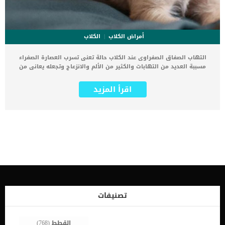
أمراض الكلاب
الكلاب
التهاب الصفاق الصفراوى عند الكلاب حالة تعنى تسرب العصارة الصفراء
مسببة العديد من التهابات والكثير من الألم والانزعاج وتجعله يعانى من
خلل واضطرابات كثيرة فى عملية الهضم. فى البداية عليك ان تعلم بعض
التفاصيل الخاصة المرتبطة بهذه الحالة وما هى العصارة الصفراء. الصفراء
اقرأ المزيد
عبارة عن سائل مر يفرزه الكبد ويطلق في المرارة ، ليتم تخزينه حتى يتم
إطلاقه في الاثني عشر الأمعاء الدقيقة بعد تناول الوجبة. كما تعتبر
الصفراء مكونًا أساسيًا في عملية الهضم ، حيث تعمل على استحلاب
الدهون في الطعام ، وبالتالي تساعد في امتصاصها في الأمعاء الدقيقة.
اقرأ ايضا: تفاصيل حول تحصى المرارة عند الكلاب يمكن إطلاق العصارة
الصفراوية في التجويف البطني ، مما يؤدي إلى تهيج العضو والتسبب في
حدوث التهاب. قد يحدث هذا بعد الإصابة أو عدوى المرارة أو تورم المرارة
أو انسداد قنوات المرارة أو تسرب الصفراء. عادة ما يكون التهاب الصفاق
الصفراوي نتيجة لحالة أساسية أكثر خطورة. في الواقع ، عندما يكون
التهاب الصفاق الصفراوي ناجمًا عن عدوى ، فإنه يقتل ما يصل إلى 75 في
المائة من تلك الكلاب المصابة بالمرض. علامات التهاب الصفاق عند الكلاب
يمكن أن تكون العلامات حادة أو مزمنة ولكنها بشكل عام تشمل الاعراض
تصنيفات
التالية: وجع بطن الخمول اوفقدان الطاقة فقدان الشهية التقيؤ إسهال
فقدان الوزن انتفاخ البطن […]
القطط
(768)