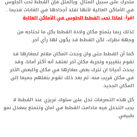
متحرك على سبيل المثال. وبالمثل فإن القطط تحب الجلوس
في الأماكن العالية لأنها تقلد أجدادها في الغابات قديما ..
اقرأ:
لماذا تحب القطط الجلوس في الأماكن العالية
لذلك ربما يتمتع مكان ولادة القطط بكل ما تحتاجه من
وجهة نظرك، لكن القطط قد يكون لها رأي آخر.
كما أن القطط حتى وان وجدت المكان ملائم لصغارها قد
تقوم بتغييره وتجربة مكان آخر تعتقد أنه أكثر أمانا، وقد
يحدث أحيانا ان تترك بعض صغارها في مكان والبعض الآخر
في مكان قريب منه، ثم بعد ذلك تقوم بنقلهم جميعا إلى
المكان الجديد.
كل هذه التصرفات تدل على سلوك غريزي عند القطط لا
يجب التدخل فيه مادامت القطط في امان وتتمتع بمعدل نمو
طبيعي.