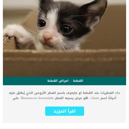
القطط
امراض القطط
داء الفطريات عند القطط او مايعرف باسم الفطر الأرومى الذي يُطلق عليه
أحيانًا اسم blasto ، هو مرض يسببه الفطر Blastomyces dermatitidis. على
الرغم من انه تم تسجيل هذه الحالة بين القطط الا انها اكثر شيوعا بين
الكلاب. يؤثر داء الفطريات عند القطط بشكل أساسي على الرئة ، ولكن
اقرأ المزيد
يمكن أن يتطور أيضًا إلى الدماغ والحبل الشوكي أو العقد الليمفاوية أو
الجلد أو العينين أو الجهاز الهضمي. يوجد هذا الفطر بشكل شائع في
التربة بالقرب من البيئات الرطبة ، مثل ضفاف الأنهار والبحيرات