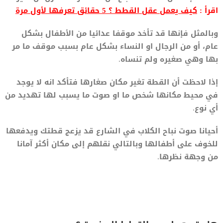
اقرأ :
كيف يعمل عقل القطط ؟ 5 حقائق تعرفها لأول مرة
وبالمثل فإنها قد تأخد موقفا عدائيا من الأطفال بشكل
عام، أو من الرجال او النساء بشكل عام بسبب موقف ما مر
بها وهي صغيره ولم تنساه.
إذا لاحظت أن القطة تغير مكان صغارها فتأكد انه لا يوجد
في محيط مكانها شخص ما او صوت ما يسبب لها تهديد من
أي نوع.
أحيانا صوت نباح الكلاب في الشارع قد يزعج قطتك ويدفعها
للخوف على أطفالها وبالتالي نقلهم إلى مكان أكثر آمانا
من وجهة نظرها.