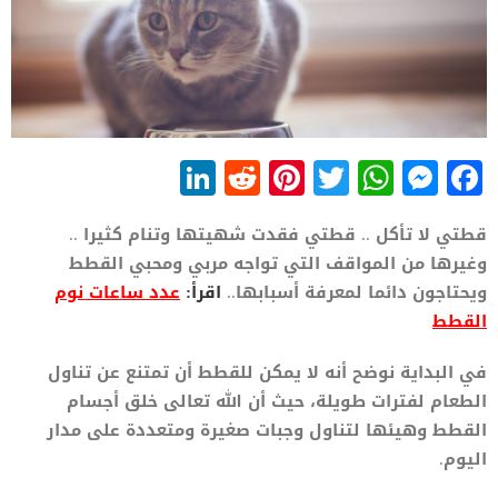
LinkedIn
Reddit
Pinterest
WhatsApp
Twitter
Messenger
Facebook
قطتي لا تأكل .. قطتي فقدت شهيتها وتنام كثيرا ..
وغيرها من المواقف التي تواجه مربي ومحبي القطط
ويحتاجون دائما لمعرفة أسبابها..
اقرأ:
عدد ساعات نوم
القطط
في البداية نوضح أنه لا يمكن للقطط أن تمتنع عن تناول
الطعام لفترات طويلة، حيث أن الله تعالى خلق أجسام
القطط وهيئها لتناول وجبات صغيرة ومتعددة على مدار
اليوم.