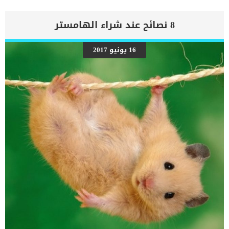
اقرا ايضا: اسباب استئصال الغدد الشرجية عند الكلاب فى هذا المقال
سوف نتعرف على اجراءات وتفاصيل هذه العملية الجراحية بالتفصيل
وفاعليتها والوقت المستغرق للتعافي منها. إجراءات استئصال الغدة
8 نصائح عند شراء الهامستر
الكظرية عند الكلاب يتطلب استئصال الغدة الكظرية وضع الكلب تحت
التخدير الكلى.فى بداية الامر يجب عمل تحاليل البول والدم لاختبار قدرة
الكلب الصحية على تحمل التخدير الكلى والجراحة.سيقوم الطبيب البيطري
16 يونيو 2017
بعمل الاشاعات السينية لتحديد مكان الورم بالتحديد.اعتمادا على نوع
الورم الذي يصيب الغدة الكظرية يتم اعطاء الكلب خطة علاجية قد تستمر
لاسبوعين لتفادى حدوث اى مضاعفات صحية مثل تجلط الدم والسيطرة
على ارتفاع ضغط الدم. اقرأ ايضا:استئصال الغدة الجار درقية عند الكلاب
بالتفاصيلعليك منع الطعام والشراب عن كلبك فى الليلة التى تسبق فيها
العملية الجراحية.يقوم الطبيب البيطرى بامداد الكلب بالمهدئات ومسكنات
الألم لمساعدته على تحمل […]