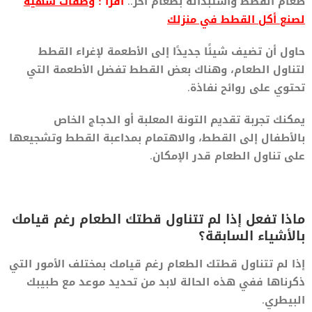
طعام القطط واستبداله بطعام آخر..
اقرأ :
وصفات شهية
لصنع أكل القطط في منزلك
حاول أن تضيف شيئًا جديدًا إلى الأطعمة لإغراء القطط
لتناول الطعام، وهناك بعض القطط تفضل الأطعمة التي
تحتوي على روائح نفاذة.
يمكنك تجربة تقديم التونة المعلبة أو الدجاج الخاص
بالأطفال إلى القطط، والاهتمام بمداعبة القطط وتشجيعها
على تناول الطعام قدر الإمكان.
ماذا تفعل إذا لم تتناول قطتك الطعام رغم قيامك
بالأشياء السابقة؟
إذا لم تتناول قطتك الطعام رغم قيامك بمختلف الأمور التي
ذكرناها ففي هذه الحالة لابد من تحديد موعد مع طبيبك
البيطري.