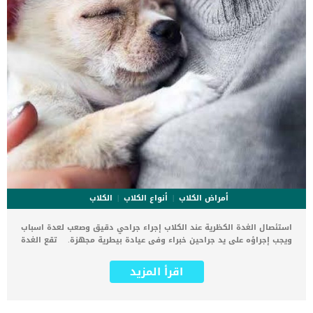
أمراض الكلاب
أنواع الكلاب
الكلاب
استئصال الغدة الكظرية عند الكلاب إجراء جراحي دقيق وصعب لعدة اسباب
ويجب إجراؤه على يد جراحين خبراء وفى عيادة بيطرية مجهزة. تقع الغدة
الكظرية بالقرب من الكلى داخل جسم الكلب. يهدف استئصال الغدة
الكظرية الى استئصال أورام سرطانية خطيرة تهدد حياة الكلب. تكمن
اقرأ المزيد
خطورة هذه العملية فى التجلطات الدموية المميتة التي يمكن ان تحدث
للكلب بعد العملية بالإضافة الى صعوبة الوصول للورم. حالات الكلاب التى
تنجو من أورام الغدة الكظرية تتمكن من ممارسة حياتها بشكل طبيعى.