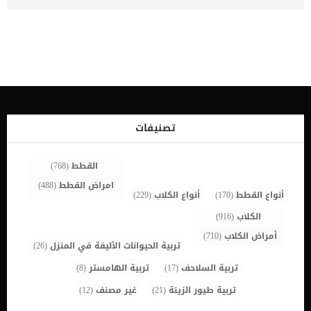
الكثير من المخاطر. فمن الممكن أن تكون وجبة الفواكه الخفيفة من
الوجبات المفضلة بالنسبة للكلب بسبب كونها تحتوي على النكهات الحلوة
واللذيذة بالنسبة إليه. ولكنها تكون غير آمنة على صحته، بل وقد تكون
سامة وخطيرة للغاية على جميع أنواع الكلاب. ومن أهم الفواكه الخطيرة
على صحة الكلب هو العنب والجوز.. اقرأ: لماذا يسبب العنب التسمم للكلاب،
ولكن يتسائل البعض منا هل ينضم البرتقال أيضًا إلى قائمة الفواكه الغير
آمنة على صحة الكلاب أم يمكن للكلاب تناوله بأمان؟ هل يمكنك تقديم
البرتقال للكلاب .. ؟ الإجابة عن هذا السؤال ببساطة هي أن الكلاب يمكنها
أن تتناول البرتقال بشكل طبيعي دون حدوث أي مشاكل صحية لها. حيث
يكون البرتقال غني بالسكريات الطبيعية المغذية والممتلئة بالألياف الآمنة.
تصنيفات
ولكن لابد من الحرص على تقديمه للكلاب بكميات مناسبة حتى لا يؤدي ذلك
[…]
القطط
(768)
امراض القطط
(488)
أنواع القطط
(170)
أنواع الكلاب
(229)
الكلاب
(916)
أمراض الكلاب
(710)
تربية الحيوانات الأليفة في المنزل
(26)
تربية السلاحف
(17)
تربية الهامستر
(8)
تربية طيور الزينة
(21)
غير مصنف
(12)