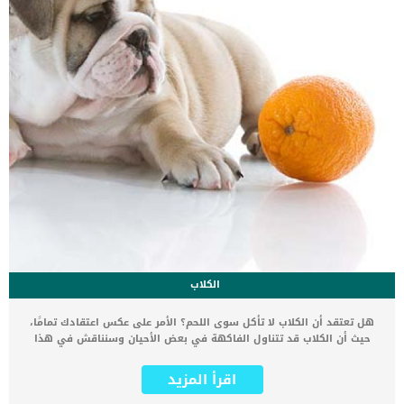
الكلاب
هل تعتقد أن الكلاب لا تأكل سوى اللحم؟ الأمر على عكس اعتقادك تمامًا،
حيث أن الكلاب قد تتناول الفاكهة في بعض الأحيان وسنناقش في هذا
المقال امكانية تقديم البرتقال للكلاب في الواقع هناك عدد قليل من
الفواكه الصحية المعروفة التي تحب الكلاب تناولها، وهذه الفواكه تتمثل
اقرأ المزيد
في العنب البري والموز والتفاح. وعلى الرغم من إمكانية تناول الكلب لهذه
الفواكه إلا أن بعضها قد يكون غير صحي للكلب على الإطلاق، ويسبب له