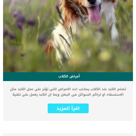
أمراض الكلاب
تضخم الكبد عند الكلاب يصاحب احد الامراض التى تؤثر على عمل الكبد مثل
الاستسقاء او تراكم السوائل فى البطن وبما ان الكبد يعمل على تنقية
الجسم من السموم لذا فهو معرض للكثير من الامراض. تضخم الكبد عند
الكلاب مرض خطير يؤثر على الوظائف الحيوية فى جسم الكلب ويضعف من
اقرأ المزيد
قوته. الكبد هو المستقبل الاول للسموم والادوية والمسؤل عن تنقية
الجسم بالكامل وهو عضو هام جدا فى جسم الكلب. تعرف على اعراض
تدل على تضخم كبد الكلب تختلف اعراض تضخم الكبد عند الكلاب لانه يكون
ناتج عن امراض اخرى وعليك التوجه للطبيب البيطرى بسرعة اذا ظهرت اى
من الاعراض التالية على كلبك : انتفاخ البطن تكتل مرئى ومحسوس فى