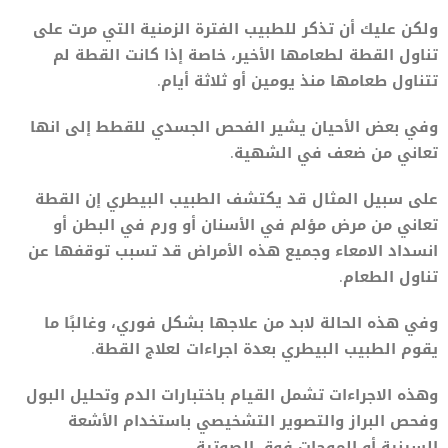
ولكن عليك أن تذكر للطبيب الفترة الزمنية التي مرت على
تناول القطة لطعامها الأخير، خاصة إذا كانت القطة لم
تتناول طعامها منذ يومين أو ثلاثة أيام.
وفي بعض الأحيان يشير الفحص الجسدي للقطط إلى انها
تعاني من ضعف في الشهية.
على سبيل المثال قد يكتشف الطبيب البيطري إن القطة
تعاني من مرض مؤلم في الأسنان أو ورم في البطن أو
انسداد الامعاء وجميع هذه الأمراض قد تسبب توقفها عن
تناول الطعام.
وفي هذه الحالة لابد من علاجها بشكل فوري، وغالبًا ما
يقوم الطبيب البيطري بعدة اجراءات لعلاج القطة.
وهذه الاجراءات تشمل القيام باختبارات الدم وتحليل البول
وفحص البراز والتصوير التشخيصي باستخدام الأشعة
السينية أو الموجات فوق الصوتية.