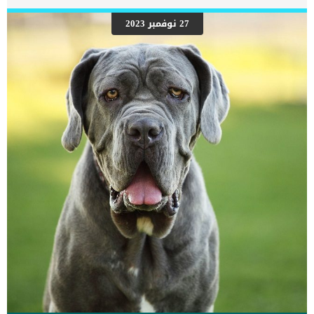
رعاية المسنين أو قد تفكر في القتل الرحيم. يمكننا اختصار هذه العلامات
على شكل مجموعة من المراحل التى يتدرجها الكلب الى ان يصل الى
27 نوفمبر 2023
النهاية. اهم علامات وفاة الكلاب بسبب قصور القلب الاحتقانى كما ذكرنا
ستكون هذه العلامات عبارة عن مراحل متدرجة الى المرحلة الاخيرة وهى
الوفاة. _المرحلة الاولى, تظهر ان الكلب معرض لخطر الإصابة بسرطان
القلب ، ولكن ليس لديه أعراض ولا تغييرات في القلب. _المرحلة
الثانية,يعاني الكلب […]