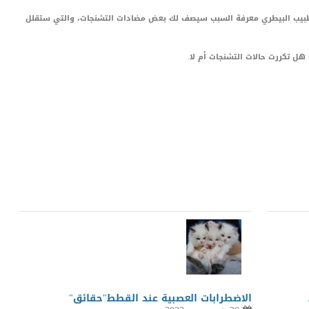
لطبيب البيطري معرفة السبب سيصف لك بعض مضادات التشنجات، والتي ستقلل
ل تكررت حالات التشنجات أم لا.
LinkedIn
Red
Pi
الاضطرابات العصبية عند القطط"حقائق"