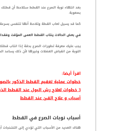
بعد انتهاء نوبة الصرع عند القطط ستلاحظ أن قطتك ي
بصعوبة.
كما قد يسيل لعاب القطة وتلاحظ أنها تتنفس بسرعة 
في بعض الحالات ينتاب القطط العمى المؤقت وفقدان 
يجب عليك معرفة تطورات الصرع بدقة إذا انتاب قطتك
النوبة من انقباض العضلات وغيرها لأن ذلك يساعد ال
اقرأ أيضا:
خطوات عملية تعقيم القطط الذكور بالصور
3 خطوات لعلاج رش البول عند القطط الذكور
أسباب و علاج القئ عند القطط
أسباب نوبات الصرع في القطط
هناك العديد من الأسباب التي تؤدي إلى التشنجات أو