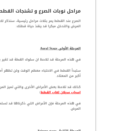
مراحل نوبات الصرع و تشنجات القطط
الصرع عند القطط يمر بثلاث مراحل رئيسية، سنذكر ل
المرض والتدخل مبكرا قد ينقذ حياة قطتك:
المرحلة الأولى Aural Stage
في هذه المرحلة قد تلاحظ ان سلوك القطة قد تغير ب
ستبدأ القطط في الاختباء معظم الوقت ولن تظهر أما
أكبر من المعتاد.
كذلك قد تلاحظ بعض الأعراض الأخرى والتي تميز الم
اسباب سيلان لعاب القطط
)
في هذه المرحلة فإن الأعراض التي ذكرناها قد تستم
المرض.
المرحلة الثانية Seizure stage