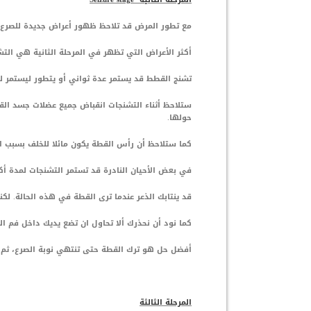
مع تطور المرض قد تلاحظ ظهور أعراض جديدة للصرع 
أكثر الأعراض التي تظهر في المرحلة الثانية هي الت
تشنج القطط قد يستمر عدة ثواني أو يتطور ليستمر 
ستلاحظ أثناء التشنجات انقباض جميع عضلات جسد ال
حولها.
كما ستلاحظ أن رأس القطة يكون مائلا للخلف بسبب ال
في بعض الأحيان النادرة قد تستمر التشنجات لمدة أكثر من 5 دقائق مع وجود اعراض التبول اللإرادي أو التب
قد ينتابك الذعر عندما ترى القطة في هذه الحالة. لكنن
كما نود أن نحذرك ألا تحاول ان تضع يديك داخل فم ا
أفضل حل هو ترك القطة حتى تنتهي نوبة الصرع، ثم 
المرحلة الثالثة