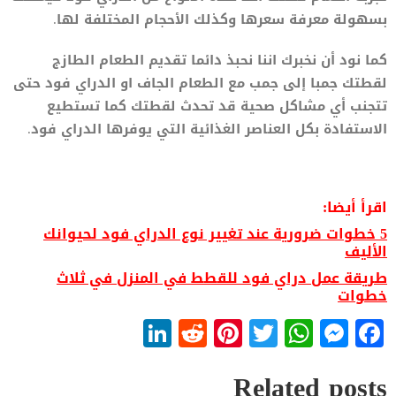
بسهولة معرفة سعرها وكذلك الأحجام المختلفة لها.
كما نود أن نخبرك اننا نحبذ دائما تقديم الطعام الطازج
لقطتك جمبا إلى جمب مع الطعام الجاف او الدراي فود حتى
تتجنب أي مشاكل صحية قد تحدث لقطتك كما تستطيع
الاستفادة بكل العناصر الغذائية التي يوفرها الدراي فود.
اقرأ أيضا:
5 خطوات ضرورية عند تغيير نوع الدراي فود لحيوانك
الأليف
طريقة عمل دراي فود للقطط في المنزل في ثلاث
خطوات
LinkedIn
Reddit
Pinterest
WhatsApp
Twitter
Messenger
Facebook
Related posts