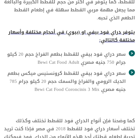
للقطط، كما يتوفر في أكثر من حجم للقطط الكبيرة والبالغة
مما يجعل مهمة مربي القطط سهلة في إطعام القطط
الطعم الذي تحبه.
يتوفر دراي فود بيفي او (بيوي) في أحجام مختلفة وأسعار
مختلفة كالتالي:
سعر دراي فود بيفي للقطط بطعم الفراخ حجم 20 كيلو
جرام 750 جنيه مصري Bewi Cat Food Adult
سعر دراي فود بيفي للقطط كرونسنيس ميكس بطعم
الديك الرومي والفراخ والسمك حجم 20 كيلو جرام 785
جنيه مصري Bewi Cat Food Coroncinis 3 Mix
كما وضحنا فإن أنواع الدراي فود للقطط تختلف وكذلك
تختلف أسعار دراي فود للقطط 2018 في مصر فإذا كنت تريد
تجربة اطعام قطتك أحد هذه الأنواع من الدراي فود فيمكنك