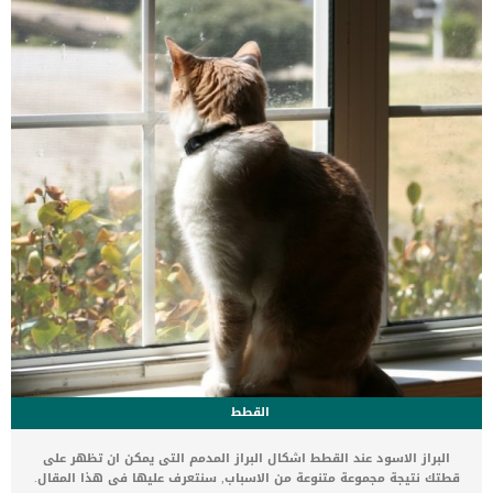
يساعد العلاج بالموسيقى في تقليل النباح عن طريق تشتيت انتباه الكلب
عن العوامل التي تجعله ينبح. _العناق […]
القطط
البراز الاسود عند القطط اشكال البراز المدمم التى يمكن ان تظهر على
قطتك نتيجة مجموعة متنوعة من الاسباب, سنتعرف عليها فى هذا المقال.