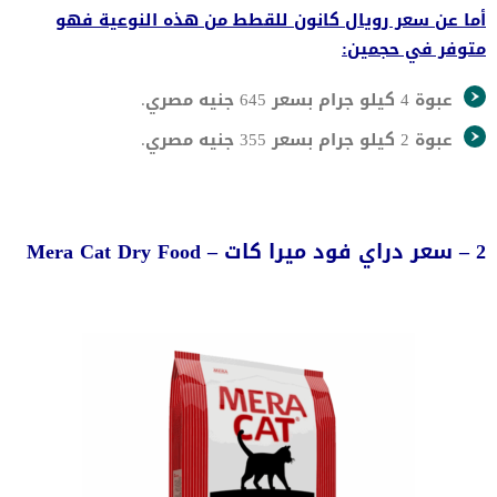
أما عن سعر رويال كانون للقطط من هذه النوعية فهو
متوفر في حجمين:
عبوة 4 كيلو جرام بسعر 645 جنيه مصري.
عبوة 2 كيلو جرام بسعر 355 جنيه مصري.
2 – سعر دراي فود ميرا كات – Mera Cat Dry Food