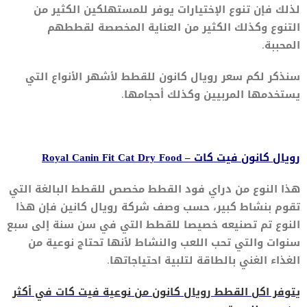
لذلك فإن تنوع الإختيارات يوفر للمستهلكين الكثير من
التنوع وكذلك الكثير من العناية المخصصة لقططهم
المحببة.
سنذكر لكم سعر رويال كانون للقطط لأشهر الأنواع التي
يستخدمها المربيين وكذلك أحجامها.
رويال كانون فيت كات – Royal Canin Fit Cat Dry Food
هذا النوع من دراي فود القطط مخصص للقطط البالغة التي
تقوم بنشاط كبير، حسب وصف شركة رويال كانين فإن هذا
النوع تم تصنيعه خصيصا للقطط التي في سن سنة إلى سبع
سنوات والتي تحب اللعب والنشاط لأنها تحتاج نوعية من
الغذاء الغني بالطاقة لتلبية احتياجاتها.
يتوفر اكل القطط رويال كانون من نوعية فيت كات في أكثر