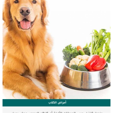
البلعومصدمات الرأسعدم القدرة على السمع بل فقدان حاسة السمع.
تشخيص الطبيب البيطري لأعراض الاضطرابات العصبية عند قطتك سيقوم
الطبيب البيطرى بالفحص الجسدي الشام لقطتك. اما المطلوب منك
لمساعدته فى تشخيص الحالة هو ان تقدم له تاريخ القطة العلاجى
والصحى وروتينها اليوم وهل حدثت لها […]
أمراض الكلاب