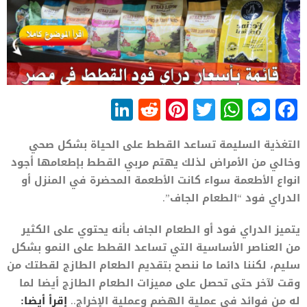
LinkedIn
Reddit
Pinterest
WhatsApp
Twitter
Messenger
Facebook
التغذية السليمة تساعد القطط على الحياة بشكل صحي
وخالي من الأمراض لذلك يهتم مربي القطط بإطعامها أجود
انواع الأطعمة سواء كانت الأطعمة المحضرة في المنزل أو
الدراي فود “الطعام الجاف”.
يتميز الدراي فود أو الطعام الجاف بأنه يحتوي على الكثير
من العناصر الأساسية التي تساعد القطط على النمو بشكل
سليم، لكننا دائما ما ننصح بتقديم الطعام الطازج لقطتك من
وقت لآخر حتى تحصل على مميزات الطعام الطازج أيضا لما
له من فوائد في عملية الهضم وعملية الإخراج..
إقرأ أيضا: