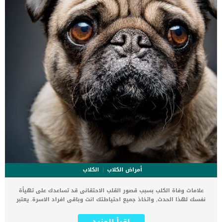
أمراض الكلاب
الكلاب
علامات وفاة الكلب بسبب قصور القلب الاحتقانى قد تساعدك على تهيأة
نفسك لهذا الحدث, واتخاذ جميع احتياطتك انت وباقى افراد الاسرة. يعتبر
مرض قصور القلب الاحتقانى من اخطر الحالات المرضية التى يمكن ان
يتعرض لها جميع الكائنات الحية بما فى ذلك الكلاب والقطط. كما ان القلب