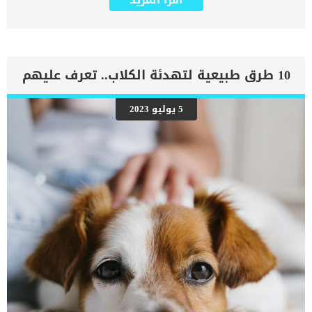
اقرأ المزيد
يعتبر عضوا رئيسيا فى جسم الكلاب, واى قصور به يعتبر قصور فى باقى
اجزاء الجسم. يحدث قصور القلب الاحتقاني (CHF) عندما يكون القلب غير
قادر على ضخ الدم بشكل كافٍ في جميع أنحاء الجسم. ينتج عن ذلك عودة
الدم إلى الرئتين وتراكم السوائل في تجاويف الجسم ، مما يقيد القلب
والرئتين ويمنع تدفق الأكسجين الكافي في جميع أنحاء الجسم. اقرا ايضا:
اعراض وعلامات تضخم القلب عند الكلاب فى هذا المقال سنطلعك على
10 طرق طبيعية لتهدئة الكلاب.. تعرف عليهم
بعض العلامات التي تشير إلى أن كلبك قد اقترب من مرحلة يحتافيها إلى
رعاية المسنين أو قد تفكر في القتل الرحيم. يمكننا اختصار هذه العلامات
على شكل مجموعة من المراحل التى يتدرجها الكلب الى ان يصل الى
5 يوليو 2023
النهاية. اهم علامات وفاة الكلاب بسبب قصور القلب الاحتقانى كما ذكرنا
ستكون هذه العلامات عبارة عن مراحل متدرجة الى المرحلة الاخيرة وهى
الوفاة. _المرحلة الاولى, تظهر ان الكلب معرض لخطر الإصابة بسرطان
القلب ، ولكن ليس لديه أعراض ولا تغييرات في القلب. _المرحلة
الثانية,يعاني الكلب […]