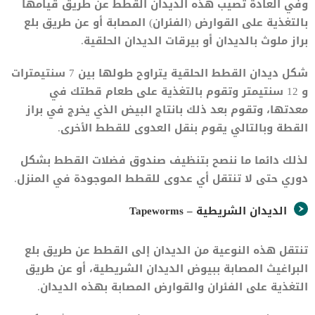
وفي العادة تصيب هذه الديدان القطط عن طريق قيامها
بالتغذية على القوارض (الفئران) المصابة أو عن طريق بلع
براز ملوث بالديدان أو بيرقات الديدان الحلقية.
شكل ديدان القطط الحلقية يتراوح طولها بين 7 سنتيمترات
و 12 سنتيمتر وتقوم بالتغذية على طعام قطتك في
معدتها، وتقوم بعد ذلك بانتاج البيض الذي يخرج في براز
القطة وبالتالي يقوم بنقل العدوى للقطط الأخرى.
لذلك دائما ما ننصح بتنظيف صندوق فضلات القطط بشكل
دوري حتى لا تنتقل أي عدوى للقطط الموجودة في المنزل.
الديدان الشريطية – Tapeworms
تنتقل هذه النوعية من الديدان إلى القطط عن طريق بلع
البراغيث المصابة ببيوض الديدان الشريطية، أو عن طريق
التغذية على الفئران والقوارض المصابة بهذه الديدان.