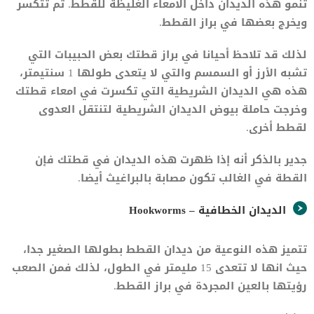
تنمو هذه الديدان داخل الامعاء الغليظة للقطط. ثم تتكسر
ويخرج بعضها في براز القطط.
لذلك قد تلاحظ أحيانا في براز قطتك بعض الحبيبات التي
تشبه الأرز أو السمسم والتي لا يتعدى طولها 1 سنتيمتر،
هذه هي الديدان الشريطية التي تكسرت في امعاء قطتك
وخرجت حاملة بيوض الديدان الشريطية لتنتقل العدوى
لقطط أخرى.
جدير بالذكر أنه إذا ظهرت هذه الديدان في قطتك فإن
القطة في الغالب تكون مصابة بالبراغيث أيضا.
الديدان الخطافية – Hookworms
تتميز هذه النوعية من ديدان القطط بطولها الصغير جدا،
حيث انها لا تتعدى 15 مليمتر في الطول، لذلك فمن الصعب
رؤيتها بالعين المجردة في براز القطط.