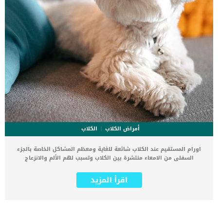
أمراض الكلاب
الكلاب
اورام المستقيم عند الكلاب شائعة للغاية ومعظم المشاكل الخاصة بالجزء
السفلى من الامعاء منتشرة بين الكلاب وتسبب لهم الألم والانزعاج
الشديد. من ابرز الاعراض المرتبطة بهذه الحالة هى عدم قدرة الكلب على
التغوط بشكل طبيعى, فتحدث له الكثير من التغيرات فى عملية الاخراج.
اقرأ المزيد
تعتبر أورام المستقيم عند الكلاب نمو نتوءات تشبه السديلة في جدران
الشرج والمستقيم. اقرا ايضا: اورام المستقيم الحميدة عند الكلاب كما قد
تكون الزوائد اللحمية متصلة مباشرة بجدار الأمعاء، أو تعلق من خلال وصلة
أسطوانية تشبه القصبة. معظم الاورام الحميدة الشرجية غير سرطانية ،