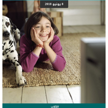
الذي يغلق فيه الفك. يحدث هذا بسبب تهيج العصب القريب من الحجاب
8 يونيو 2018
الحاجز. يمكن ان تلاحظ حدوث زغطة القطط لأسباب متنوعة – كثيرًا
بالطريقة نفسها التي يتبعها البشر – وأكثرها شيوعًا هي الإفراط في
تناول الطعام أو تناول الطعام بسرعة كبيرة جدًا. تميل القطط إلى عدم
مضغ الطعام بشكل صحيح، مما يؤدي إلى ابتلاع […]
الكلاب