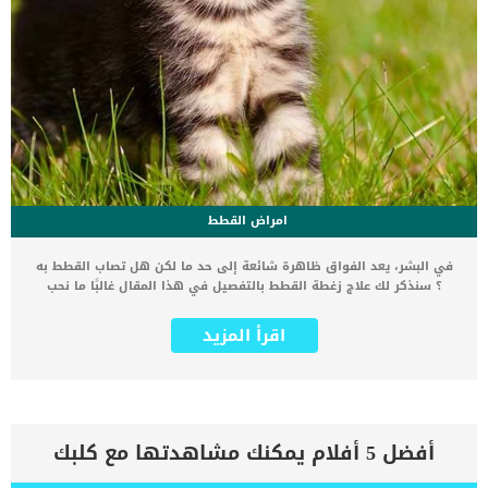
امراض القطط
في البشر، يعد الفواق ظاهرة شائعة إلى حد ما لكن هل تصاب القطط به
؟ سنذكر لك علاج زغطة القطط بالتفصيل في هذا المقال غالبًا ما نحب
قططنا كثيرا ونميل إلى ربط المشاعر والأفعال البشرية بهم. كما إننا
مقتنعون بأن القطط يمكنها فهم ما نشعر به، ونعتبر أنهم أذكياء،
اقرأ المزيد
وحساسون، وحذرون، وودودون. ونصفهم بكل الصفات التي يمكن أن
نقولها عن رفقائنا من البشر. إننا نعلم أن قططنا يمكن أن تصاب بالمرض
مثلنا، وتشعر بالتعب أيضًا، ولكن أين تنتهي التشابهات؟ على سبيل المثال:
في البشر، يعد الفواق ظاهرة شائعة إلى حد ما، ولا شيء يدعو للقلق.
لكن هل تصاب القطط بالفواق؟ وإذا كان الأمر كذلك، فما مدى شيوعها؟
إن الفواق أكثر شيوعًا في القطط الصغيرة، ومع ذلك، يمكن أن يحدث في
أفضل 5 أفلام يمكنك مشاهدتها مع كلبك
أي وقت أو عمر مثل البشر تمامًا. ما هي أسباب الفواق عند القطط يحدث
الفواق بشكل عام عندما ينقبض الحجاب الحاجز لا إراديا في نفس الوقت