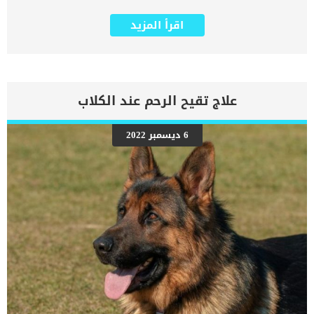
مرض قصور القلب الاحتقانى من اخطر الحالات المرضية التى يمكن ان
يتعرض لها جميع الكائنات الحية بما فى ذلك الكلاب والقطط. كما ان القلب
اقرأ المزيد
يعتبر عضوا رئيسيا فى جسم الكلاب, واى قصور به يعتبر قصور فى باقى
اجزاء الجسم. يحدث قصور القلب الاحتقاني (CHF) عندما يكون القلب غير
قادر على ضخ الدم بشكل كافٍ في جميع أنحاء الجسم. ينتج عن ذلك عودة
الدم إلى الرئتين وتراكم السوائل في تجاويف الجسم ، مما يقيد القلب
والرئتين ويمنع تدفق الأكسجين الكافي في جميع أنحاء الجسم. اقرا ايضا:
اعراض وعلامات تضخم القلب عند الكلاب فى هذا المقال سنطلعك على
علاج تقيح الرحم عند الكلاب
بعض العلامات التي تشير إلى أن كلبك قد اقترب من مرحلة يحتافيها إلى
رعاية المسنين أو قد تفكر في القتل الرحيم. يمكننا اختصار هذه العلامات
على شكل مجموعة من المراحل التى يتدرجها الكلب الى ان يصل الى
6 ديسمبر 2022
النهاية. اهم علامات وفاة الكلاب بسبب قصور القلب الاحتقانى كما ذكرنا
ستكون هذه العلامات عبارة عن مراحل متدرجة الى المرحلة الاخيرة وهى
الوفاة. _المرحلة الاولى, تظهر ان الكلب معرض لخطر الإصابة بسرطان
القلب ، ولكن ليس لديه أعراض ولا تغييرات في القلب. _المرحلة
الثانية,يعاني الكلب […]