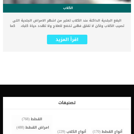
الكلاب
البقع الجلدية الداكنة عند الكلاب تعتبر من اشهر الامراض الجلدية التى
تصيب الكلاب ولكن لا تقلق فهى تخضع للعلاج ولا تهدد حياة كلبك. كما
ان البقع الجلدية الداكنة عند الكلاب اصابة لها أسباب مختلفة ويعتمد
علاجها على شدتها وفي أي مرحلة من الخطورة. فى هذه المقال سوف
اقرأ المزيد
نتعرف على البقع الجلدية الداكنة عند الكلاب و ماهيتها وأسبابها وعلاجها
والوقاية منها وكيف تبدو على جلد الكلب حتى تتمكن من التعرف عليها
فور ظهورها وتعالجها. اقرا ايضا:5 وصفات طبيعية في علاج حساسية
الجلد عند الكلاب ما هي البقع الجلدية الداكنة عند كلبك ؟ تظهر البقع
الجلدية الداكنة لعدة اسباب تعرف عليها حتى تتوجه الى اقرب طبيب
بيطرى عند ظهورها حتى لا تسبب الم شديدا لكلبك هى عبارة عن
التهابات جلدية تسبب احمرار وتهيج الجلد وتشعر الكلب بآلام شديدة
وأحيانا تكون متورمة.يمكن ان توجد البقع الداكنة فى كل الجسم ولكنها
تتواجد اكثر عند منطقة الرقبة والوجه والأطراف.هذه البقع تظهر عند
الكلب وغالبا يصاحبها تساقط للشعر.كما ان هذه البقع تسبب تقرح الجلد
وانتشار العدوى. اقرأ ايضا:الأمراض الجلدية عند الكلاب وعلاجها : 4 مشاكل
شائعة كيف تبدو البقع الجلدية الداكنة على كلبك ؟ بقعة داكنة
تصنيفات
وساخنةحمراء وملتهبة وقد تنزف بشكل متقطعتصبح رطبة ومؤلمة ويزداد
حجمها بسبب كثرة اللعق أسباب الإصابة بـ البقعة الجلدية الداكنة […]
القطط
(768)
امراض القطط
(488)
أنواع القطط
(170)
أنواع الكلاب
(229)