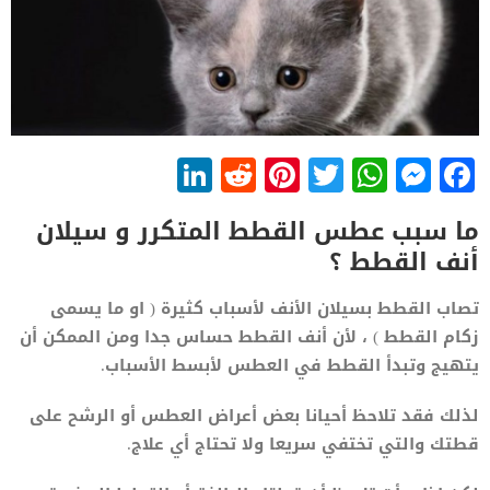
LinkedIn
Reddit
Pinterest
WhatsApp
Twitter
Messenger
Facebook
ما سبب عطس القطط المتكرر و سيلان
أنف القطط ؟
تصاب القطط بسيلان الأنف لأسباب كثيرة ( او ما يسمى
زكام القطط ) ، لأن أنف القطط حساس جدا ومن الممكن أن
يتهيج وتبدأ القطط في العطس لأبسط الأسباب.
لذلك فقد تلاحظ أحيانا بعض أعراض العطس أو الرشح على
قطتك والتي تختفي سريعا ولا تحتاج أي علاج.