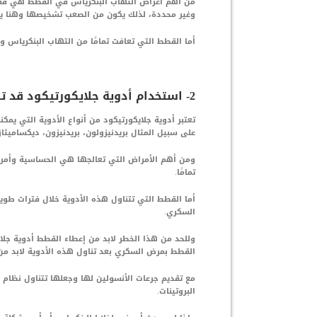
من أهم أعراض التهاب البنكرياس في القطط هي فقد
وغير محددة، لذلك يكون من الصعب تشخيصها وهنا يت
أما القطط التي تعافت تمامًا من التهاب البنكرياس 
2- استخدام أدوية جلايكورتيكود قد تسبب اصابة القطط بالسكر:
تعتبر أدوية جلايكورتيكود من أنواع الأدوية التي يم
على سبيل المثال بريدنيزولون، بريدنيزون، ديكساميثا
ومن أهم الأمراض التي تعالجها هي الحساسية وأمراض
تمامًا.
أما القطط التي تتناول هذه الأدوية خلال فترات طوي
السكري.
وللحد من هذا الخطر لابد من إعطاء القطط أدوية جل
القطط بمرض السكري بعد تناول هذه الأدوية لابد من
مع تقديم جرعات الأنسولين لها وجعلها تتناول نظا
البروتينات.