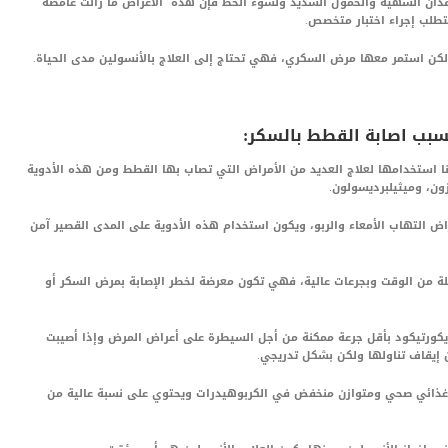
ان الشهية والخمول الشديد ولسوء الحظ فإن هذه الأعراض ما زالت غامضة
طلب إجراء اختبار متخصص.
ولكن استمر معها مرض السكري، فهي تحتاج إلى العلاج بالأنسولين مدى الحياة.
كننا استخدامها لعلاج العديد من الأمراض التي تصاب بها القطط ومن هذه الأدوية
زون، وميثيلبرديسولون.
 التهاب الأمعاء والربو، ويكون استخدام هذه الأدوية على المدى القصير آمن
لة من الوقت وبجرعات عالية، فهي تكون معرضة لخطر الإصابة بمرض السكر أو
ايكورتيكود بأقل جرعة ممكنة من أجل السيطرة على أعراض المرض وإذا أصيبت
 إيقاف تناولها ولكن بشكل تدريجي.
م غذائي صحي ومتوازن منخفض في الكربوهيدرات ويحتوي على نسبة عالية من