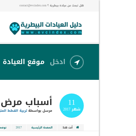
هل تبحث عن عيادة بيطرية ؟ contact@evcindex.com
ادخل
موقع العيادة
أسباب مرض 
11
شهر
2017
مرسل بواسطة
تربية القطط المنز
أنت هنا:
الصفحة الرئيسية
2017
نوفمب