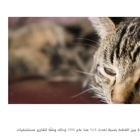
LinkedIn
Red
Pi
في الفترة الأخيرة انتشر مرض السكر أو السكري بكثرة بين القطط بنسبة تعدت 18% منذ عام 2006 وذلك وفقًا لتقارير مستشفيات