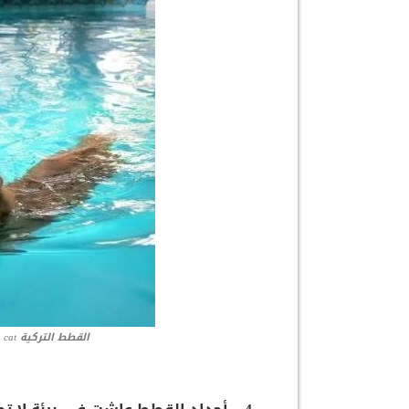
القطط التركية Turkish van cat تشتهر بحبها للمياه والسباحة فيها