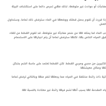
فاجآت أو حوادث غير متوقعة، لذلك فهي تحرص دائما على استكشاف البيئة
إذا قررت أن تقوم بحمل قطتك ووضعها في الماء سترفض ذلك تماما، وستحاول
لعض.
 الماء لما يمثله لها من عنصر مفاجآة غير متوقعة، قد تقوم القطط من تلقاء
بق المياه الخاص بها، لكنها سترفض تماما أن يتم اجبارها على الاستحمام.
الكثيرين من محبي ومربي القطط. لكن القطط تعتمد على حاسة الشم بشكل
ها ومكان معيشتها.
ة ذات رائحة مختلفة في المياه مما يجعلها تنفر منها وبالتالي ترفض تماما
ه المقدمة لها بسبب أنها تشم فيها رائحة غير معتادة بالنسبة لها.