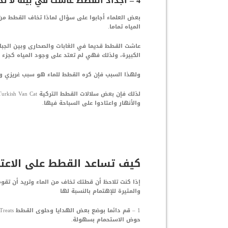
4 – أجداد القطط عاشت في بيئة لا تحتوي على المياه
بعض العلماء أجابوا على سؤال لماذا تخاف القطط من ا
المياه تماما.
عاشت القطط قديما في الغابات والصحارى وبين الجبال 
الكبيرة، ولذلك فهي لم تعتد على وجود المياه كجزء م
ولهذا السبب فإن كره القطط للماء هو سبب غريزي و
والأنهار واعتادوا على السباحة فيها.
كيف تساعد القطط على الاعتيا
إذا كنت تلاحظ أن قطتك تخاف من الماء وتريد أن تقو
والمثيرة للإهتمام بالنسبة لها
حوض الاستحمام بسهولة.