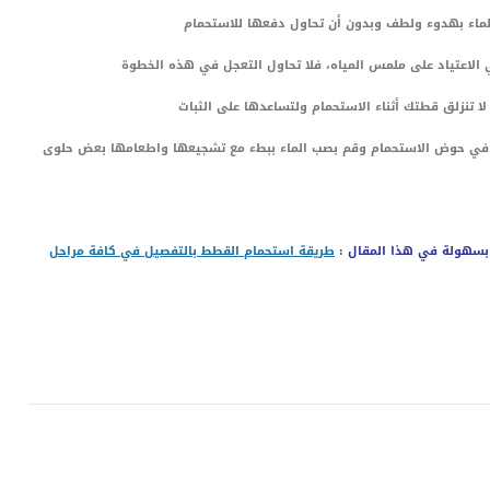
عها في حوض الاستحمام وقم بصب الماء ببطء مع تشجيعها واطعامها بعض حلوى
 بسهولة في هذا المقال :
طريقة استحمام القطط بالتفصيل في كافة مراحل
LinkedIn
Red
Pi