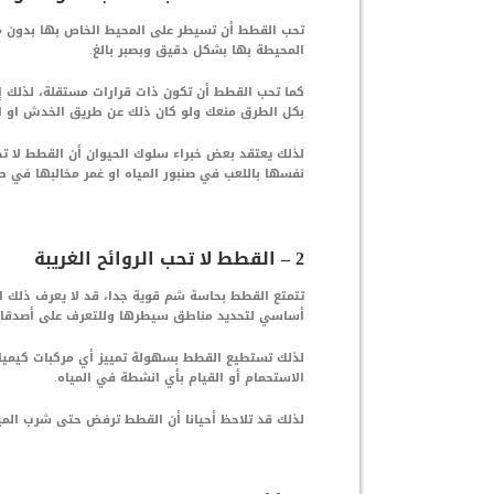
تحب القطط أن تسيطر على المحيط الخاص بها بدون م
المحيطة بها بشكل دقيق وبصبر بالغ.
كما تحب القطط أن تكون ذات قرارات مستقلة، لذلك 
بكل الطرق منعك ولو كان ذلك عن طريق الخدش او ا
لذلك يعتقد بعض خبراء سلوك الحيوان أن القطط لا تحب
نفسها باللعب في صنبور المياه او غمر مخالبها في ط
2 – القطط لا تحب الروائح الغريبة
تتمتع القطط بحاسة شم قوية جدا، قد لا يعرف ذلك 
أساسي لتحديد مناطق سيطرها وللتعرف على أصدقائ
لذلك تستطيع القطط بسهولة تمييز أي مركبات كيميائي
الاستحمام أو القيام بأي انشطة في المياه.
لذلك قد تلاحظ أحيانا أن القطط ترفض حتى شرب الميا