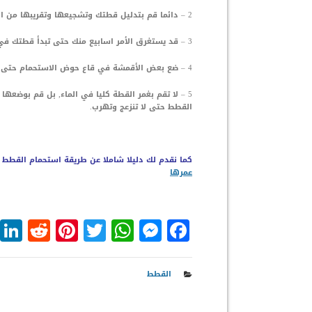
2 – دائما قم بتدليل قطتك وتشجيعها وتقريبها من الماء بهدوء ولطف وبدون أن تحاول دفعها للاستحمام
3 – قد يستغرق الأمر اسابيع منك حتى تبدأ قطتك في الاعتياد على ملمس المياه، فلا تحاول التعجل في هذه الخطوة
4 – ضع بعض الأقمشة في قاع حوض الاستحمام حتى لا تنزلق قطتك أثناء الاستحمام ولتساعدها على الثبات
5 – لا تقم بغمر القطة كليا في الماء, بل قم بوض
القطط حتى لا تنزعج وتهرب.
كما نقدم لك دليلا شاملا عن طريقة استحمام القطط
عمرها
dit
nterest
WhatsApp
Twitter
Messenger
Facebook
القطط