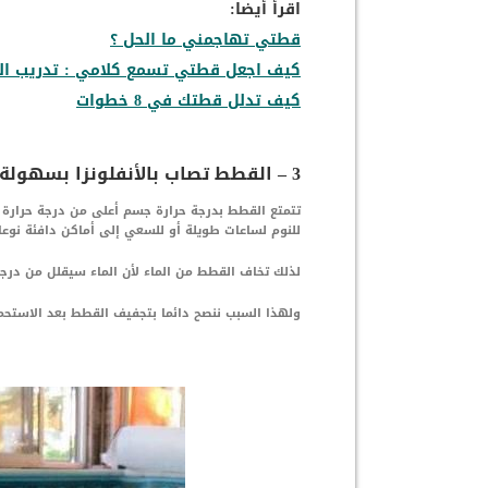
اقرأ أيضا:
قطتي تهاجمني ما الحل ؟
كيف اجعل قطتي تسمع كلامي : تدريب ال
كيف تدلل قطتك في 8 خطوات
3 – القطط تصاب بالأنفلونزا بسهولة
تتمتع القطط بدرجة حرارة جسم أعلى من درجة حرارة أ
للنوم لساعات طويلة أو للسعي إلى أماكن دافئة نوعا 
لذلك تخاف القطط من الماء لأن الماء سيقلل من درج
ولهذا السبب ننصح دائما بتجفيف القطط بعد الاستحما