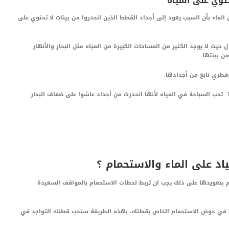
لماء بأن السبب يعود إلى أجداد القطط الذين انحدروا من بيئات لا تحتوي على
حيث لا يوجد الكثير من المساحات الكبيرة من المياه مثل البحار والأنهار
ن بيئتها.
فطري نابع من أجدادها.
لذلك فإن بعض سلالات القطط التركية Turkish Van Cat تحب السباحة في المياه لأنها انحدرت من أجداد عاشوا على ضفاف البحار
د على الماء والاستحمام ؟
م بتعويدها على ذلك يجب ان تربط لحظات الاستحمام بالمواقف السعيدة
1 – قم دائما بوضع بعض الهدايا وحلوى القطط Treats في حوض الاستحمام الخاص بقطتك، بهذه الطريقة ستحب قطتك التواجد في