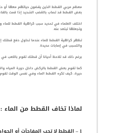
معظم مربي القطط الذين يقضون حياتهم معها أو حتى
بعض القطط قد تصاب بالغضب الشديد إذا قمت بالقاء ا
اختلف العلماء في تحديد سبب كراهية القطط للماء و
وتجعلها تبتعد عنه.
تظهر كراهية القطط للماء عندما تحاول دفع قطتك إ
والتسبب في إصابات عديدة.
برغم ذلك قد تلاحظ أحيانا أن قطتك تقوم باللعب في 
كما تقوم بعض القطط بالركض داخل دورة المياه وال
حيرة، كيف تكره القطط الماء وفي نفس الوقت تقوم با
لماذا تخاف القطط من الماء :
1 – القطط لا تحب المفاجآت أو الحوادث غير المتوقعة