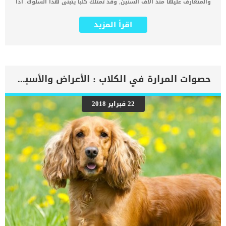
والمتعارف عليها منذ آلاف السنين, وقد تمتلك كلبا يتبنى هذا السلوك. اذا
قمت بتبنى كلبا لاول مرة وقمت بالتقرب منه وهو يتناول طعامه ووجدته
تصلب ونظر فى جدية وتوقف عن الاكل , فأعلم ان لدية سلوك حماية
اقرأ المزيد
الموارد عند الكلاب. اعتادت الكلاب ان تعيش بين مجموعات وكان من
الضرورى ان تحافظ على ما لديها من موارد. الامر غير متعلق بالطعام
فقط, فيمكن ان يضطر الكلب الى حماية كل ما هو ثمين بالنسبة له, قد
تجده يتبنى نفس السلوك عند اقترابك من قراشه الذى يفضله ويعطيه
الدفئ فى الشتاء. اقرا ايضا: مشاكل سلوك الأم عند الكلاب كيف يبدو
سلوك حراسة الموارد عند الكلاب ؟ هناك مجموعة من السلوكيات المصاحبة
حصوات المرارة في الكلاب : الأعراض والأسباب والعلاج
لسلوك حماية الموارد ستلاحظها على كلبك _الأكل بشكل أسرع, وكأنه
يخبرك بأن الاكل بداخلى فلا يمكنك أخذه منى _ السيطرة على الموارد,
عادة يتوقف عن الأكل او يحدق او يحوم أو يتصلب أو يميل فوق العنصر ؛
22 فبراير 2018
أو حتى يمسك العنصر ليهرب ويختبئ معه. _العدوان والهجوم عليك لمنعك
من السطو على موارده. اقرأ ايضا: لماذا تأكل الكلبة أولادها ؟ المشاكل
السلوكية في الكلاب بعد الولادة الاسباب الكامنة خلف سلوك حراسة
الموارد تحدث حراسة موارد الكلاب عندما يكون لدى الكلب مورد قيّم يراه
[…]