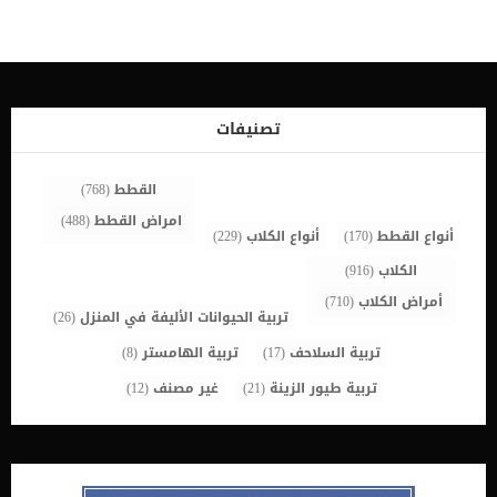
الغريبة من جسم القططأمراض الكبد والكلى. اقرأ ايضا: مرض الكبد
الدهني في القطط Hepatic Lipidosisمشاكل القلبابتلاع القطة جزء من
شعرها والمعروف طبيا بأسم كورة الشعر الاسباب الاكثر شيوعا وراء القئ
الجاف عند القطط بالتفاصيل _ ابتلاع القطة لجزء من شعرها هذا السبب
يحدث للقطط بشكل متكرر فمن الممكن ان تبتلع القطة جزء من شعرها
اثناء اعتنائها بنفسها وتنظف جسمها. تتخلص القطط من الشعر الذى
ابتلعته من خلال السعال او الارتجاع ولكن فى حالة انك رأيت قطتك تسعل
تصنيفات
أكثر من مرة دون ان تطرد كرة الشعر, فعليك بأخذها الى الطبيب البيطرى
لفحصها. اقرأ ايضا: كرات […]
القطط
(768)
امراض القطط
(488)
أنواع القطط
(170)
أنواع الكلاب
(229)
الكلاب
(916)
أمراض الكلاب
(710)
تربية الحيوانات الأليفة في المنزل
(26)
تربية السلاحف
(17)
تربية الهامستر
(8)
تربية طيور الزينة
(21)
غير مصنف
(12)