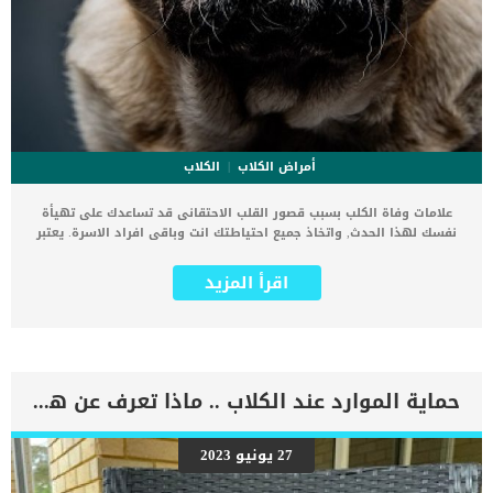
أمراض الكلاب
الكلاب
علامات وفاة الكلب بسبب قصور القلب الاحتقانى قد تساعدك على تهيأة
نفسك لهذا الحدث, واتخاذ جميع احتياطتك انت وباقى افراد الاسرة. يعتبر
مرض قصور القلب الاحتقانى من اخطر الحالات المرضية التى يمكن ان
يتعرض لها جميع الكائنات الحية بما فى ذلك الكلاب والقطط. كما ان القلب
اقرأ المزيد
يعتبر عضوا رئيسيا فى جسم الكلاب, واى قصور به يعتبر قصور فى باقى
اجزاء الجسم. يحدث قصور القلب الاحتقاني (CHF) عندما يكون القلب غير
قادر على ضخ الدم بشكل كافٍ في جميع أنحاء الجسم. ينتج عن ذلك عودة
الدم إلى الرئتين وتراكم السوائل في تجاويف الجسم ، مما يقيد القلب
والرئتين ويمنع تدفق الأكسجين الكافي في جميع أنحاء الجسم. اقرا ايضا:
اعراض وعلامات تضخم القلب عند الكلاب فى هذا المقال سنطلعك على
حماية الموارد عند الكلاب .. ماذا تعرف عن هذا السلوك ؟
بعض العلامات التي تشير إلى أن كلبك قد اقترب من مرحلة يحتافيها إلى
رعاية المسنين أو قد تفكر في القتل الرحيم. يمكننا اختصار هذه العلامات
على شكل مجموعة من المراحل التى يتدرجها الكلب الى ان يصل الى
27 يونيو 2023
النهاية. اهم علامات وفاة الكلاب بسبب قصور القلب الاحتقانى كما ذكرنا
ستكون هذه العلامات عبارة عن مراحل متدرجة الى المرحلة الاخيرة وهى