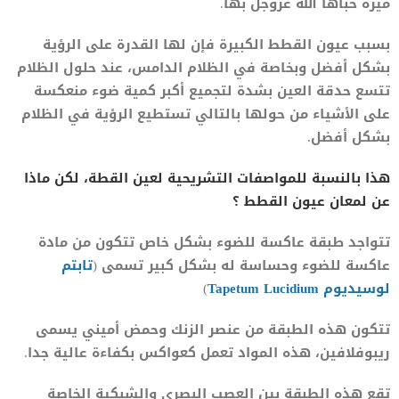
ميزة حباها الله عزوجل بها.
بسبب عيون القطط الكبيرة فإن لها القدرة على الرؤية
بشكل أفضل وبخاصة في الظلام الدامس، عند حلول الظلام
تتسع حدقة العين بشدة لتجميع أكبر كمية ضوء منعكسة
على الأشياء من حولها بالتالي تستطيع الرؤية في الظلام
بشكل أفضل.
هذا بالنسبة للمواصفات التشريحية لعين القطة، لكن ماذا
عن لمعان عيون القطط ؟
تتواجد طبقة عاكسة للضوء بشكل خاص تتكون من مادة
عاكسة للضوء وحساسة له بشكل كبير تسمى (
تابتم
لوسيديوم Tapetum Lucidium
)
تتكون هذه الطبقة من عنصر الزنك وحمض أميني يسمى
ريبوفلافين، هذه المواد تعمل كعواكس بكفاءة عالية جدا.
تقع هذه الطبقة بين العصب البصري والشبكية الخاصة