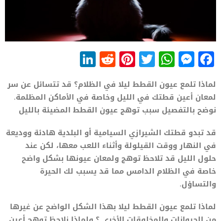
LinkedIn
Reddit
Pinterest
WhatsApp
Twitter
Messenger
Facebook
لماذا تلمع عيون القطط ليلا في الظلام؟ قد تتسائل عن سر
لمعان أعين قطتك في الليل وخاصة في الأماكن المظلمة.
نوضح بالتفصيل سبب توهج عيون القطط المضيئة بالليل
قد تبدو قطتك الشيرازي السيامية أو البلدية هادئة ووديعة
في النهار ووقت القيلولة وأثناء اللعب معها، لكن عند
حلول الليل قد تلاحظ توهج ولمعان عيونها بشكل واضح
خاصة في الظلام الدامس مما قد يسبب لك الحيرة
والتساؤل.
لماذا تلمع عيون القطط ليلا بهذا الشكل الواضح عن غيرها
من الحيوانات والمخلوقات الأخرى ؟ ولماذا نلاحظ توهج أعين