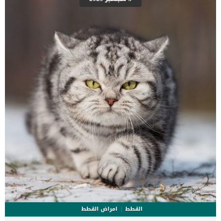
كثرة التبول وكثرة العطش. التهاب الغشاء البريتوني Peritonitis. أسباب
حصوات المرارة في الكلاب الأسباب تتنوع بين سلالات الكلاب المختلفة،
فقد تكون الأسباب وراثية أو بسبب مشاكل في طريقة تغذية الكلاب،
وكذلك قد تكون بسبب السمنة. نلخص لكم الأسباب كالتالي: مشاكل في
التمثيل الغذائي للدهون (قد تكون مشكلة وراثية). كسل في المرارة. […]
القطط
امراض القطط