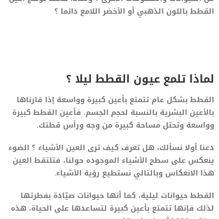
القطط باللون الذهبي أو الأخضر اللامع دائما ؟
لماذا تلمع عيون القطط ليلا ؟
القطط بشكل عام تتمتع بأعين كبيرة وواسعة إذا قارناها
بالأعين البشرية بالنسبة لحجم الجسم. فأعين القطط كبيرة
وواسعة وتحتل مساحة كبيرة من وجه ورأس قطتك.
دعنا أولا نسألك، هل تعرف كيف ترى العين الأشياء ؟ الضوء
ينعكس على سطح الأشياء الموجوده حولنا، فتلتقط العين
هذا الانعكاس وبالتالي نستطيع رؤية الأشياء.
القطط حيوانات ليلية، كما أنها حيوانات صيّادة بفطرتها
لذلك فإنها تتمتع بأعين كبيرة لتساعدها على الحياة، هذه