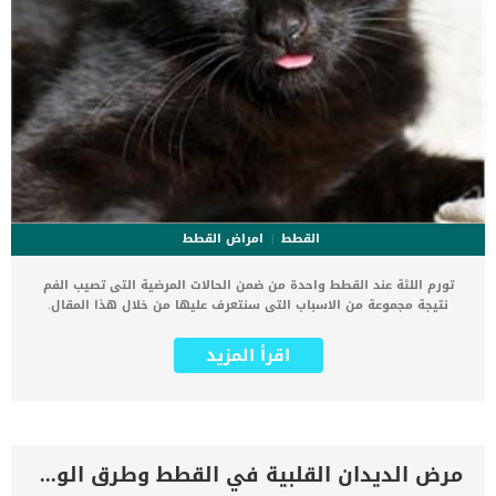
القطط
امراض القطط
تورم اللثة عند القطط واحدة من ضمن الحالات المرضية التى تصيب الفم
نتيجة مجموعة من الاسباب التى سنتعرف عليها من خلال هذا المقال.
يعتبر هذا التورم حالة طبية تلتهب فيها أنسجة اللثة في القط وتتضخم.
جميع مشاكل الفم والاسنان التى يمكن ان تصيب القطط تكون نتيجة
اقرأ المزيد
اهمال الاعتناء ورعاية هذه الاسنان. يحدث التضخم عادةً بسبب ترسبات
الأسنان أو نمو جرثومي آخر على طول خط اللثة. يعتبر تورم اللثة من
الحالات الغير شائعة بين القطط والتى يمكن تجنبه بسهوله من خلال اتباع
بعض عادات التنظيف ورعاية الاسنان. اقرا ايضا: 9 أعراض تدل على التهاب
اللثة عند القطط وطرق علاجه ترتبط هذه الحالة بمجموعة من العلامات
والاعراض التى سنعرفك عليها فى هذا المقال بالتفصيل. علامات تورم
مرض الديدان القلبية في القطط وطرق الوقاية والعلاج
اللثة عند القطط سماكة اللثة زيادة ارتفاع اللثة ظهور نتوءات اللثة