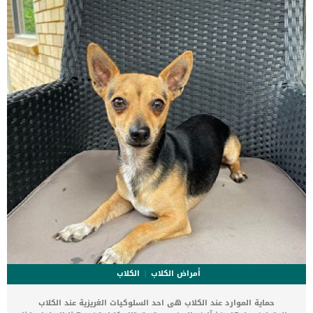
الوفاة. _المرحلة الاولى, تظهر ان الكلب معرض لخطر الإصابة بسرطان
القلب ، ولكن ليس لديه أعراض ولا تغييرات في القلب. _المرحلة
الثانية,يعاني الكلب […]
أمراض الكلاب
الكلاب
حماية الموارد عند الكلاب هى احد السلوكيات الغريزية عند الكلاب