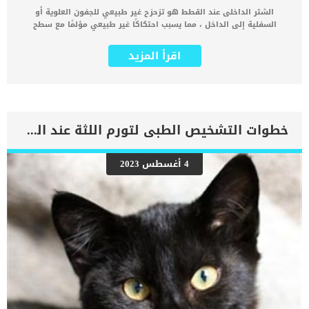
الشتر الداخلى عند القطط هو تزحزح غير طبيعي للجفون العلوية أو
السفلية إلى الداخل ، مما يسبب احتكاكًا غير طبيعي مؤلمًا مع سطح
العين. حيث يكون الشتر الداخلي مهيجًا بشكل خاص للقرنية ، أو الجزء
المنحني الواضح من العين. الشتر الداخلي للجفن السفلي هو الأكثر شيوعًا
اقرأ المزيد
، ويحدث عادةً باتجاه الحافة الخارجية للعين. كما قد يؤدي التدحرج غير
الطبيعي للجفن إلى إدخال الشعر مباشرة إلى القرنية والملتحمة ، مما
يتسبب في حدوث خدوش وتقرحات والتهاب وإفرازات وألم. اقرا ايضا:
فعالية مرهم تيراميسين لعيون القطط يمكن ان تصاب القطط بالشتر
الداخلى من اى سلالة ولكنها تشيع بين السلالات قصيرة الأنف ، مثل
قطط الهيمالايا والفارسية. اعراض الشتر الداخلى عند القطط حول العينين
خطوات التشخيص الطبى لتورم اللثة عند القطط
إفرازات العين فرك العين السيلان الانفي تورم الجفون عيون حمراء
تشنجات الجفن رفع الجفن الثالث التهاب الملتحمة القرنية الغائمة التقرح
اقرأ ايضا: عيون قطتي تدمع .. ما الحل ؟ الاسباب الكامنة خلف الشاتر
4 أغسطس 2023
الداخلى عند القطط هناك 3 اسباب اساسية تكمن خلف هذه المشكلة التى
تصيب العين عند القطط وهى كالتالى: _الشاتر الخلقى ويمكن اكتشافه
بمرجد مرور اسبوعين من عمر القطة. _كما ان الشاتر التشريحى ويحدث هذا
النوع في كثير من الأحيان مع السلالات العضدية الرأس ، _الشاتر
المكتسب, واسبابه: امراض العينالتهيج المزمن للعينندوب العين تشخيص
الطبيب البيطرى لحالة […]