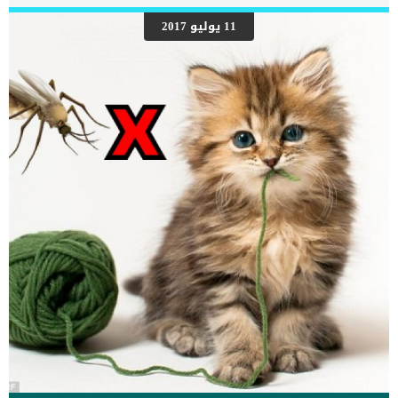
مناطق التهابات في اللثة تكوين الكتلة على خط اللثة الاسباب الكامنة
خلف تضخم اللثة عند الكلاب السبب الأكثر شيوعًا لتضخم اللثة هو البكتيريا
11 يوليو 2017
على طول خط اللثة. كما سيؤثر هذا المرض أيضًا على العظام والهياكل
الداعمة للأسنان. اقرا ايضا: تنظيف الاسنان واللثة للقطط بالتفاصيل
تشخيص الطبيب البيطرى لحالة القط غالبًا ما يتم تشخيص تضخم اللثة أثناء
فحص الفم البيطري. إذا كانت هناك كتلة فى اللثة ، فسيتم إجراء خزعة ،
مع أخذ الأنسجة من الكتلة […]