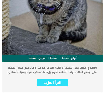
أنواع القطط
القطط
امراض القطط
الارتجاع الجاف عند القطط او القئ الجاف هو عبارة عن عدم قدرة القطط
على ابتلاع الطعام واذا ابتلعته تقوم بإرجاعه مصدره صوتا يشبه بالسعال
الجاف. كما تشير حالة الارتجاع الجاف عند القطط الى اكثر من اصابة من
بينهم انسداد الامعاء او وجود جسم غريب عالق فى حلق القطة. اذا وجدت
اقرأ المزيد
قطتك تبصق طعامها كثيرا رغم انها جائعة وذهبت بنفسها الى طبق
الطعام المخصص لها فهذا يعنى ان هناك امر غير طبيعى. اقرأ ايضا:
أسباب و علاج القئ عند القطط اصطحب قطتك الى العيادة البيطرية
لاكتشاف المشكلة وعلاجها والتى قد تتمثل فى بعض الاصابات مثل:
غثيانوجود جسم غريب فى المعدة او الحلق. اقرأ ايضا: جراحة ازالة الاجسام