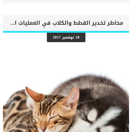
الصغيرة بعد الشراء مرض البارفو في الكلاب طرق تدريب الكلاب الصغيرة
على التبول في المكان الصحيح اللبن البديل ومدة رضاعه الجرو الجرو
اليتيم أو الذي بيع قبل أن ترضعه أمه يلزمك بتوفير لبن خاص بديل للبن
الكلب الأم. يباع هذا النوع من اللبن في المحلات التي تتاجر في مستلزمات
مخاطر تخدير القطط والكلاب في العمليات الجراحية
الحيوانات الأليفة. يجب ان تعرف أن مدة رضاعه الجرو تتراوح ما بين الأربع
والخمس أسابيع الأولي من ولادتة. لكن يجب عليك توخي الحذر واختيار نوع
مناسب من اللبن البديل للبن الأم وتجنب إستخدام اللبن البقري أو لبن
18 نوفمبر 2017
الماعز، فهو يسبب للجرو أمراض معوية كثيرة. ينصح بعض الأطباء
البيطريين بإعطاء الجرو لبن الأطفال الخالي من اللاكتوز إن لم يتوافر بديل
حليب الكلب بالمحلات. وقت رضاعه الجرو وكيف يمكن اكتشاف ميعاد
رضاعتة الجرو حديث الولادة لا يمتلك الكثير من الدهون في […]