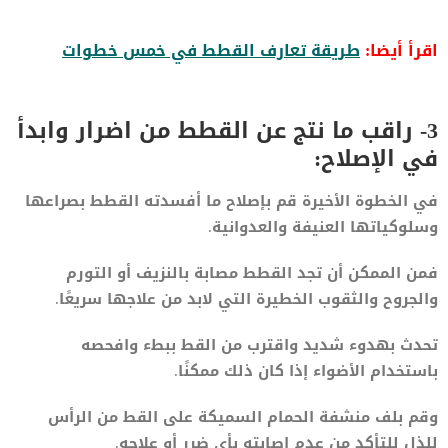
اقرأ أيضا:
طريقة تعارف القطط في خمس خطوات
3- راقب ما نتج عن القطط من اضرار وابدأ
في الإصلاح:
في الخطوة الأخيرة قم بإصلاح ما أفسدته القطط بصراعها
وسلوكياتها العنيفة والعدوانية.
فمن الممكن أن تجد القطط مصابة بالنزيف أو التورم
والجروح والثقوب الخطيرة التي لابد من علاجها سريعًا.
تحدث بهدوء شديد واقترب من القط ببطء وافحصه
باستخدام الأضواء إذا كان ذلك ممكنًا.
وقم بلف منشفة الحمام السميكة على القط من الرأس
للذل للتأكد من عدم إصابته بأي ضرر أو علاجه.