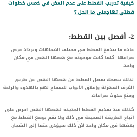
كيفية تدريب القطط على عدم العض في خمس خطوات
قطتي تهاجمني ما الحل ؟
2- أفصل بين القطط:
عادة ما تندفع القطط في مختلف الاتجاهات وتزداد فرص
صراعها كلما كانت موجودة مع بعضها البعض في مكان
واحد.
لذلك ننصحك بفصل القطط عن بعضها البعض عن طريق
الغرف المنعزلة وإغلاق الأبواب للسماح لهم بالهدوء والراحة
ومنع حدوث صراعات.
كذلك عند تقديم القطط الجديدة لبعضها البعض احرص على
اتباع الطريقة الصحيحة في ذلك ولا تقم بوضع القطط مع
بعضها في مكان واحد لأن ذلك سيؤدي حتما إلى الشجار.