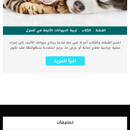
القطط
الكلاب
تربية الحيوانات الأليفة في المنزل
تخدير القطط والكلاب أمر لا غنى عنه عندما يحتاج حيوانك الأليف إلى إجراء
عملية جراحية لعلاج إصابة أو مرض ما، برغم اعتقادنا بسهولتها فقد تكون
هذه التجربة قاسية عليه للغاية. يخاف الكثير من أصحاب الحيوانات الأليفة
على صحة الحيوان الأليف، ومن على تأثير العملية الجراحية عليه وهنا يلجأ
اقرأ المزيد
كل منهم إلى التخدير. يعتبر تخدير القطط والكلاب بالنسبة إليهم هو الحل
الأمثل لإجراء العملية الجراحية بسهولة وبدون ألم، ولكنهم أحيانا لا
يدركون جيدًا المخاطر التي من الممكن أن يسببها التخدير للحيوانات
الأليفة. هناك بعض المخاطر التي يجب علينا وضعها في الاعتبار لضمان
نجاح العملية الجراحية للحيوانات، دون إصابتهم بالأمراض والمشاكل
الصحية المختلفة. لذلك نقدم لكم بعض المخاطر والأسئلة التي يجب عليك
طرحها على طبيبك البيطري قبل إجراء العملية الجراحية. ‎ لماذا تحتاج
الحيوانات الأليفة إلى التخدير؟ صرح أطباء التخدير البيطري والخبراء أن
تخدير الحيوانات الأليفة يتطلب القيام ببعض الإجراءات والمحفزات التي
تحتاج إليها الحيوانات. فلا يمكن للطبيب البيطري القيام بالتخدير بشكل
مناسب إذا كان الحيوان الأليف غير قادر على الحركة أو إذا كان يقوم بمضغ
الأنابيب الطبية. لذلك تكون الطريقة الوحيدة التي تساعد على إجراء
تصنيفات
العملية الجراحية ومنع الحيوانات من مضغ الأنابيب الطبية هي التخدير،