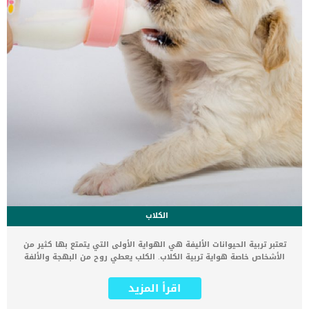
الكلاب
تعتبر تربية الحيوانات الأليفة هي الهواية الأولى التي يتمتع بها كثير من
الأشخاص خاصة هواية تربية الكلاب. الكلب يعطي روح من البهجة والألفة
لصاحبة ، فنحن نجد فيه المعنى الحقيقي والمجرد للوفاء والصداقة. لذا
فتربية الكلاب لها متعة خاصة، طريقة العناية بالجراء الصغيرة في المنزل
اقرأ المزيد
حديثة الولادة فلها نظام آخر يجب عليك معرفته جيدًا حتى تستطيع الاعتناء
بها وحمايتها مما قد يصيبها من أمراض. اقرأ أيضا: طرق العناية بالجراء