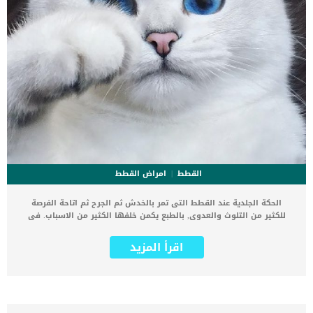
القطط
امراض القطط
الحكة الجلدية عند القطط التى تمر بالخدش ثم الجرح ثم اتاحة الفرصة
للكثير من التلوث والعدوى, بالطبع يكمن خلفها الكثير من الاسباب. فى
هذا المقال سنعرفك على الاسباب المحتمله خلف هذه المشكلة الجلدية,
وكيف يمكننا حلها وعلاجها. الحكة هى الإحساس الذي يثير رغبتها في
اقرأ المزيد
خدش أو فرك أو مضغ أو لعق شعرها وجلدها. كما ن الحكة الجلدية عند
القطط تعتبر مؤشرا على التهابات جلدية. اقرا ايضا: الحكة عند القطط.. هل
هى مشكلة مرضية ؟ يمكن أن يؤدي الخدش الشديد في النهاية إلى
تساقط الشعر جزئيًا أو كليًا، ولكن مع العلاج، يكون التشخيص إيجابيًا. هذه
الحالة الجلدية يمكن ان يصاب بها كلا من القطط والكلاب اعراض وعلامات