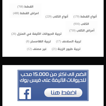
حتى تكون الحيوانات فاقدة للوعي تمامًا. للتخدير في العمليات الجراحية
للقطط والكلاب فوائد كثيرة… يقلل […]
القطط
(768)
امراض القطط
(488)
أنواع القطط
(170)
أنواع الكلاب
(229)
الكلاب
(916)
أمراض الكلاب
(710)
تربية الحيوانات الأليفة في المنزل
(26)
تربية السلاحف
(17)
تربية الهامستر
(8)
تربية طيور الزينة
(21)
غير مصنف
(12)