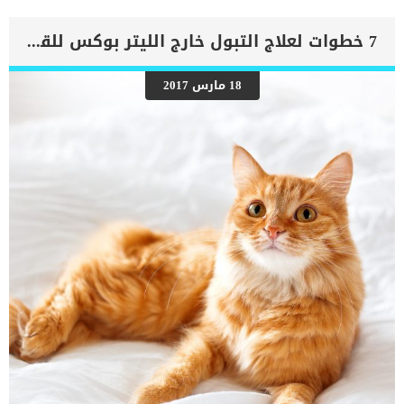
معلوماتك انه تحدث الحالة عادة في ورك واحد فقط وليس في كلا
الوركين عند الكلب كما ان الذكور والإناث معرضون بشكل متساوٍ لخطر
الإصابة بـ LCP. اكدت الدراسات والابحاث ان هذا الاضطراب يمكن ان يصيب
7 خطوات لعلاج التبول خارج الليتر بوكس للقطط
البشر ايضا وكذلك الكلاب وخاصة الصغار جدًا ، ويمكن أن يؤدي إلى إعاقة
خطيرة بما في ذلك عدم القدرة على المشي. اقرا ايضا: خلل نمو العظام
عند الكلاب .. الاسباب والعلاج اعراض اضطراب مفصل الورك عند الكلاب لن
18 مارس 2017
يضع الكلب وزنًا على ساقه المريضة عدم القدرة على المشي من وقت لآخر
عرج ألم أثناء الفحص البدنيصعوبة شديدة عندما يحاول الطبيب البيطري
تمديد مفصل الورك انهيار رأس عظم الفخذ ضمور العضلاتكما يبدو أن
الساق المريضة أقصر بسبب انهيار رأس عظم الفخذ العوامل الكامنة خلف
اصابة الكلب باضطراب مفصل الورك عند الكلاب […]