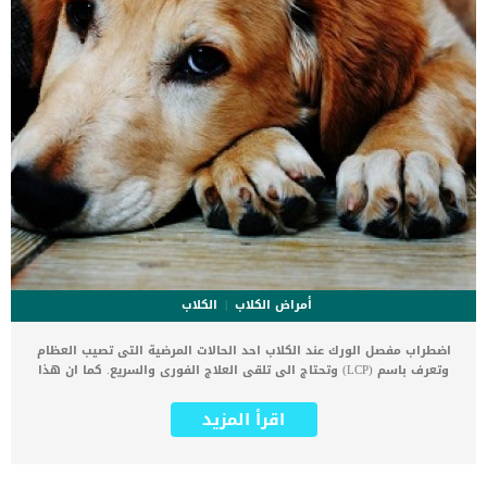
أمراض الكلاب
الكلاب
اضطراب مفصل الورك عند الكلاب احد الحالات المرضية التى تصيب العظام
وتعرف باسم (LCP) وتحتاج الى تلقى العلاج الفورى والسريع. كما ان هذا
الاضطراب او المشكلة الصحية تصيب الساق الخلفية للكلب في منطقة
عظم الفخذ. تزداد احتمالية الاصابة بهذه المشكلة فى حالة الكلاب
اقرأ المزيد
الرياضية او كلاب الحراسة. اقرأ ايضا: كسور العظام في الكلاب وعلاجها
هذا الاضطراب يمكن أن يسبب مشاكل عديدة للكلاب ، مثل الالتهاب
والتصلب والألم وحتى عدم القدرة على الحركة والمشي. اضف الى