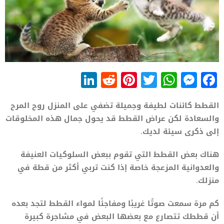
LinkedIn
Reddit
Pinterest
WhatsApp
Twitter
Messenger
Facebook
القطط كائنات لطيفة وجميلة تضفي على المنزل روح المرح
والسعادة لكن عراض القطط قد يحول جمال هذه المخلوقات
إلى ذكرى سيئة لديك.
هناك بعض القطط التي تقوم ببعض السلوكيات العنيفة
والعدوانية المزعجة خاصة إذا كنت تربي أكثر من قطة في
منزلك.
كم مرة سمعت صوتًا غريبًا ومفاجئًا لمواء القطط لتجد بعده
أن قططك تتصارع مع بعضها البعض في مشاجرة كبيرة